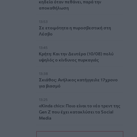
κηδεία όταν πεθάνει, παρά την
αποκαθήλωση
13:53
Σε ετοιμότητα η πυροσβεστική στη
Λέσβο
13:45
Κρήτη: Και την Δευτέρα (10/08) πολύ
υψηλός ο κίνδυνος πυρκαγιάς
13:38
Σκιάθος: Ανήλικος κατήγγειλε 17χρονο
για βιασμό
13:25
«Kinda chic»: Ποιο είναι το νέο τρεντ της
Gen Z που έχει κατακλύσει τα Social
Media
13:17