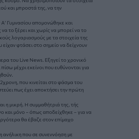
ς κόσμο. Να χρησιμοποιούν τα στοιχεία
ού και μπροστά της, να την
ην Α’ Γυμνασίου απομονώθηκε και
να το ξέρει και χωρίς να μπορεί να το
κούς λογαριασμούς με τα στοιχεία της
 είχαν φτάσει στο σημείο να δείχνουν
ερα του Live News. Εξηγεί το χρονικό
 πίσω μέχρι εκείνοι που ευθύνονται για
ηθούν.
12χρονη, που κινείται στο φάσμα του
στεύει πως έχει αποκτήσει την πρώτη
αι η μικρή. Η συμμαθήτριά της, τής
νο και μόνο – όπως αποδείχθηκε – για να
αργότερα θα έβαζε στον επίμαχο
η ανήλικη που σε συνεννόηση με