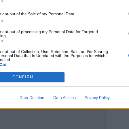
 και το άφησαν να πνιγεί
In
ρίτη
o opt-out of the Sale of my Personal Data.
μογενειακούς φορείς σε Ίμβρο και Τένεδο
In
to opt-out of processing my Personal Data for Targeted
ing.
In
o opt-out of Collection, Use, Retention, Sale, and/or Sharing
ersonal Data that Is Unrelated with the Purposes for which it
lected.
Out
ο
Google News
και στο
Facebook
CONFIRM
κανάλι μας στο
YouTube
Data Deletion
Data Access
Privacy Policy