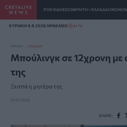
ΡΟΗ ΕΙΔΗΣΕΩΝ
ΚΡΗΤΗ
ΕΛΛΑΔΑ
ΟΙΚΟΝΟΜ
Homepage
ΚΥΡΙΑΚΗ 9.8.2026
/
ΗΡΑΚΛΕΙΟ
31 °C
ΑΡΧΙΚΗ
/
ΕΛΛΆΔΑ
Μπούλινγκ σε 12χρονη με
της
Ξεσπά η μητέρα της
31.01.2022
SHARE:
Face
T