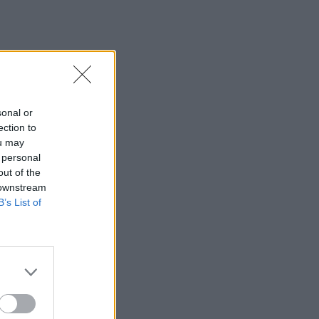
12:38
Τουρνάς: Σε επιφυλακή ο κρατικός
μηχανισμός
12:27
Μήλος: Ελικόπτερο… προσγειώθηκε
στο Σαρακήνικο για να κάνουν μπάνιο οι
sonal or
επιβάτες του - Δείτε βίντεο
ection to
ou may
12:15
 personal
Κίσσαμος: 32χρονος κατηγορείται για
out of the
πέντε κλοπές από επιχειρήσεις
 downstream
B’s List of
12:14
Τροχαίο ατύχημα το πρωί στην Πάρνηθα
- Στο νοσοκομείο 4 άτομα
11:59
Τραγωδία στα Μάλια: 64χρονος
ανασύρθηκε νεκρός από τη θάλασσα