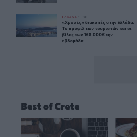
«Χρυσές» διακοπές στην Ελλάδα: Το προφίλ των τουρ
ΕΛΛAΔΑ
13:08
«Χρυσές» διακοπές στην Ελλάδα:
«Χρυσές» διακοπές στην Ελλάδα:
Το προφίλ των τουριστών και οι
βίλες των 168.000€ την
εβδομάδα
Best of Crete