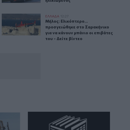
ηλικιωμένος
Μήλος: Ελικόπτερο… προσγειώθηκε στο Σαρακήνικο για να κ
ΕΛΛAΔΑ
12:27
βδομάδα
μηχανισμός
Μήλος: Ελικόπτερο… προσγειώθηκε στο 
Μήλος: Ελικόπτερο…
προσγειώθηκε στο Σαρακήνικο
για να κάνουν μπάνιο οι επιβάτες
του - Δείτε βίντεο