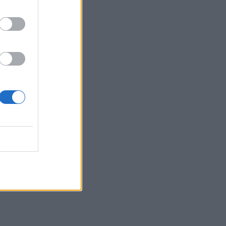
11:55
Σορός 57χρονης στον Λυκαβηττό: Τι
εξετάζουν οι αρχές για τη μοιραία
πτώση
11:49
Ηράκλειο: Σοβαρή βλάβη στη γεώτρηση
των Βασιλειών – Πού προβλέπονται
προβλήματα υδροδότησης
11:43
Ρεκόρ υψηλής θερμοκρασίας 36,9°C
σημειώθηκε στο Χονγκ Κονγκ
11:40
Πανηγύρια: Γλέντι, χορός αλλά και
προσοχή στις τροφικές δηλητηριάσεις
11:35
Ρωσικά πλήγματα σε δύο διυλιστήρια