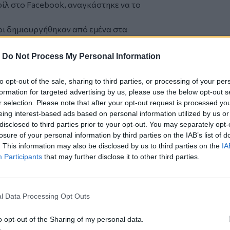
φίλ στο Facebook, αναγκάστηκε να το
οι δημιουργήθηκαν από εμένα στα
ίς να έχω σταθμίσει τις συνέπειες της
 η μαθήτρια που έκανε αυτή την πράξη.
-
Do Not Process My Personal Information
υμνασίου κλείστηκε ακόμα περισσότερο
 να πει το παραμικρό στη μητέρα της.
to opt-out of the sale, sharing to third parties, or processing of your per
ην ίδια όσο και από τη μητέρα της. Οι
formation for targeted advertising by us, please use the below opt-out s
ώματος δεν ανήκαν στην ίδια, αλλά ήταν
r selection. Please note that after your opt-out request is processed y
eing interest-based ads based on personal information utilized by us or
διαδικτύου», συμπλήρωσε η ανήλικη.
disclosed to third parties prior to your opt-out. You may separately opt-
λείο, αλλά, ο Γολγοθάς της μικρής
losure of your personal information by third parties on the IAB’s list of
iv News η μητέρα της. Η ίδια περιμένει
. This information may also be disclosed by us to third parties on the
IA
τίου και ζητάει την παραδειγματική
Participants
that may further disclose it to other third parties.
ς επισημαίνει – να οδηγήσουν την κόρη
l Data Processing Opt Outs
o opt-out of the Sharing of my personal data.