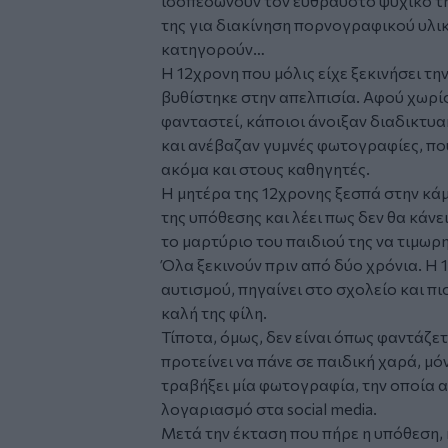
ισοπεδώνουν τον εύθραυστο ψυχικό τη
της για διακίνηση πορνογραφικού υλικ
κατηγορούν…
Η 12χρονη που μόλις είχε ξεκινήσει τ
βυθίστηκε στην απελπισία. Αφού χωρίς 
φανταστεί, κάποιοι άνοιξαν διαδικτυα
και ανέβαζαν γυμνές φωτογραφίες, που
ακόμα και στους καθηγητές.
Η μητέρα της 12χρονης ξεσπά στην κάμ
της υπόθεσης και λέει πως δεν θα κάνει
το μαρτύριο του παιδιού της να τιμωρ
Όλα ξεκινούν πριν από δύο χρόνια. Η 
αυτισμού, πηγαίνει στο σχολείο και πι
καλή της φίλη.
Τίποτα, όμως, δεν είναι όπως φαντάζετ
προτείνει να πάνε σε παιδική χαρά, μό
τραβήξει μία φωτογραφία, την οποία 
λογαριασμό στα social media.
Μετά την έκταση που πήρε η υπόθεση, 