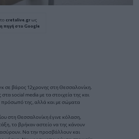
 το
cretalive.gr
ως
η πηγή στο Google
γκ
σε βάρος 12χρονης στη
Θεσσαλονίκη
.
ς στα
social media
με τα στοιχεία της και
 πρόσωπό της, αλλά και με σώματα
ίου στη Θεσσαλονίκη έγινε κόλαση,
τάξη, το βρήκαν αστείο να της κάνουν
 διασύρουν. Να την προσβάλλουν και