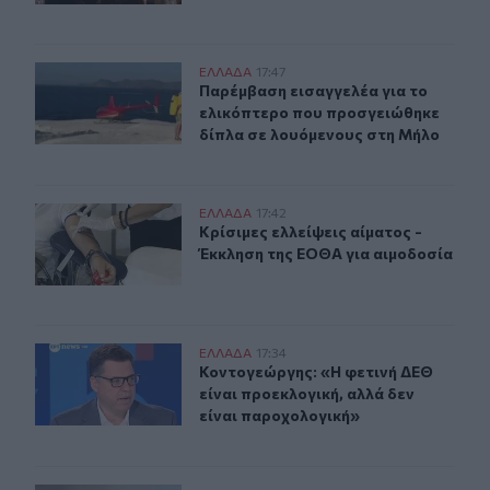
Παρέμβαση εισαγγελέα για το ελικόπτερο που προσγει
ΕΛΛAΔΑ
17:47
Παρέμβαση εισαγγελέα για το ελικ
Παρέμβαση εισαγγελέα για το
ελικόπτερο που προσγειώθηκε
δίπλα σε λουόμενους στη Μήλο
Κρίσιμες ελλείψεις αίματος - Έκκληση της ΕΟΘΑ για αι
ΕΛΛAΔΑ
17:42
Κρίσιμες ελλείψεις αίματος - Έκκλ
Κρίσιμες ελλείψεις αίματος -
Έκκληση της ΕΟΘΑ για αιμοδοσία
Κοντογεώργης: «Η φετινή ΔΕΘ είναι προεκλογική, αλλά
ΕΛΛAΔΑ
17:34
Κοντογεώργης: «Η φετινή ΔΕΘ είναι
Κοντογεώργης: «Η φετινή ΔΕΘ
είναι προεκλογική, αλλά δεν
είναι παροχολογική»