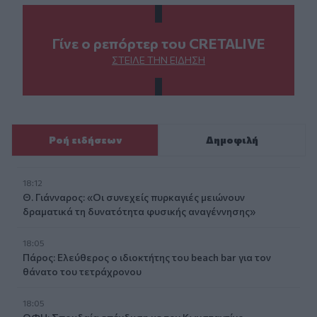
Γίνε ο ρεπόρτερ του CRETALIVE
ΣΤΕΊΛΕ ΤΗΝ ΕΊΔΗΣΗ
Ροή ειδήσεων
Δημοφιλή
18:12
Θ. Γιάνναρος: «Οι συνεχείς πυρκαγιές μειώνουν
δραματικά τη δυνατότητα φυσικής αναγέννησης»
18:05
Πάρος: Ελεύθερος ο ιδιοκτήτης του beach bar για τον
θάνατο του τετράχρονου
18:05