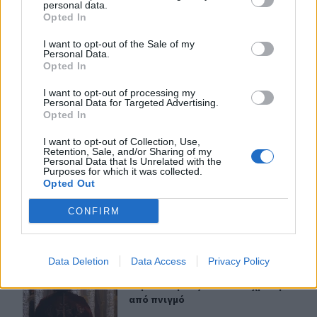
κινδυνεύεις με πρόστιμο;
personal data.
Opted In
I want to opt-out of the Sale of my
ΠΕΡΙΣΣΟΤΕΡΑ
Personal Data.
Opted In
I want to opt-out of processing my
Personal Data for Targeted Advertising.
Opted In
ΣΧΕΤΙΚA AΡΘΡΑ
I want to opt-out of Collection, Use,
Retention, Sale, and/or Sharing of my
Personal Data that Is Unrelated with the
Purposes for which it was collected.
Πάρος: Ελεύθερος ο ιδιοκτήτης του beach bar για τον 
ΕΛΛAΔΑ
18:05
Opted Out
Πάρος: Ελεύθερος ο ιδιοκτήτης του
Πάρος: Ελεύθερος ο ιδιοκτήτης
του beach bar για τον θάνατο του
CONFIRM
τετράχρονου
Data Deletion
Data Access
Privacy Policy
Εύβοια: Ιερέας έσωσε 78χρονη από πνιγμό
ΕΛΛAΔΑ
18:00
Εύβοια: Ιερέας έσωσε 78χρονη από
Εύβοια: Ιερέας έσωσε 78χρονη
από πνιγμό