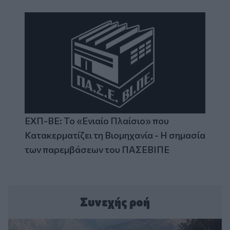
ΕΧΠ-ΒΕ: Το «Ενιαίο Πλαίσιο» που
Κατακερματίζει τη Βιομηχανία - Η σημασία
των παρεμβάσεων του ΠΑΣΕΒΙΠΕ
Συνεχής ροή