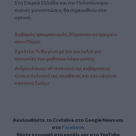
Στη Στερεά Ελλάδα και την Πελοπόννησο
πυκνές χιονοπτώσεις θα σημειωθούν στα
ορεινά.
Σοβαρός τραυματισμός 20χρονου σε τροχαίο
στον Πύργο
Σχολεία: Τι θα γίνει με την εγκύκλιο για
απουσίες των μαθητών λόγω γρίπης
Ανδρουλάκης: «Η πολιτική της κυβέρνησης
είναι η πολιτική της ακρίβειας και του υψηλού
κόστους ζωής»
Ακολουθήστε το Cretalive στο
Google News
και
στο
Facebook
Κάντε εγγραφή στο κανάλι μας στο
YouTube