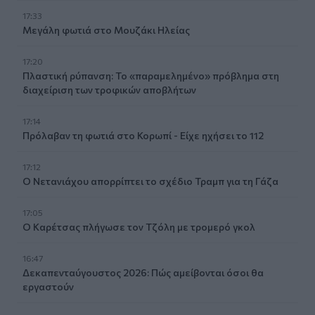
17:33
Μεγάλη φωτιά στο Μουζάκι Ηλείας
17:20
Πλαστική ρύπανση: Το «παραμελημένο» πρόβλημα στη
διαχείριση των τροφικών αποβλήτων
17:14
Πρόλαβαν τη φωτιά στο Κορωπί - Είχε ηχήσει το 112
17:12
Ο Νετανιάχου απορρίπτει το σχέδιο Τραμπ για τη Γάζα
17:05
Ο Καρέτσας πλήγωσε τον Τζόλη με τρομερό γκολ
16:47
Δεκαπενταύγουστος 2026: Πώς αμείβονται όσοι θα
εργαστούν