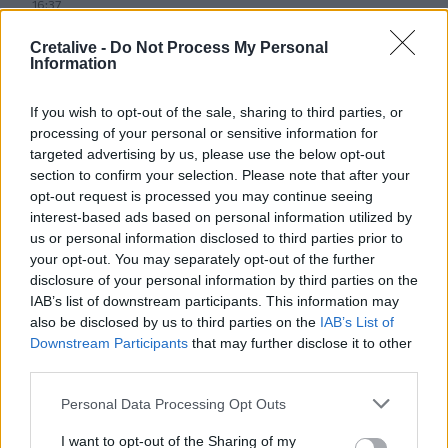
16:37
Η «Αντιγόνη» του Σοφοκλή μέσα από τα μάτια της
Τεχνητής Νοημοσύνης
Cretalive -
Do Not Process My Personal
Information
16:20
Κιλκίς: Καθυστερήσεις και αναμονή στο Τελωνείο
If you wish to opt-out of the sale, sharing to third parties, or
Ευζώνων, στο ρεύμα εξόδου από την Ελλάδα
processing of your personal or sensitive information for
targeted advertising by us, please use the below opt-out
16:06
section to confirm your selection. Please note that after your
Έβρος: Πυρκαγιά στη Γιαννούλη Σουφλίου -
opt-out request is processed you may continue seeing
Κινητοποιήθηκαν εναέρια μέσα
interest-based ads based on personal information utilized by
us or personal information disclosed to third parties prior to
your opt-out. You may separately opt-out of the further
15:57
Ζελένσκι: Περισσότεροι από 50.000 Βορειοκορεάτες
disclosure of your personal information by third parties on the
στρατιώτες θα αναπτυχθούν στη Ρωσία
IAB’s list of downstream participants. This information may
also be disclosed by us to third parties on the
IAB’s List of
Downstream Participants
that may further disclose it to other
15:35
«Τα λουλούδια μιλούν» του Βασίλη Ξημέρη
third parties.
Personal Data Processing Opt Outs
15:26
Οδήγηση με σαγιονάρες: Επιτρέπεται τελικά ή
I want to opt-out of the Sharing of my