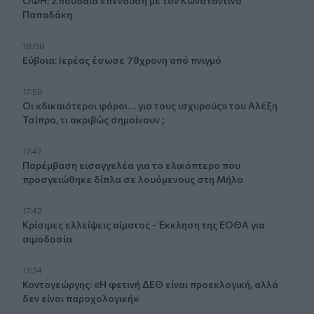
ΟΦΗ: Σπουδαία επένδυση με τον Κωνσταντίνο
Παπαδάκη
18:00
Εύβοια: Ιερέας έσωσε 78χρονη από πνιγμό
17:50
Οι «δικαιότεροι φόροι… για τους ισχυρούς» του Αλέξη
Τσίπρα, τι ακριβώς σημαίνουν ;
17:47
Παρέμβαση εισαγγελέα για το ελικόπτερο που
προσγειώθηκε δίπλα σε λουόμενους στη Μήλο
17:42
Κρίσιμες ελλείψεις αίματος - Έκκληση της ΕΟΘΑ για
αιμοδοσία
17:34
Κοντογεώργης: «Η φετινή ΔΕΘ είναι προεκλογική, αλλά
δεν είναι παροχολογική»