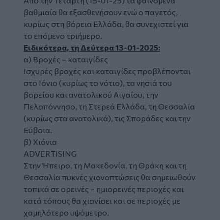
Από την Τετάρτη (15-01-25) τα φαινόμενα
βαθμιαία θα εξασθενήσουν ενώ ο παγετός,
κυρίως στη βόρεια Ελλάδα, θα συνεχιστεί για
το επόμενο τριήμερο.
Ειδικότερα, τη Δεύτερα 13-01-2025:
α) Βροχές – καταιγίδες
Ισχυρές βροχές και καταιγίδες προβλέπονται
στο Ιόνιο (κυρίως το νότιο), τα νησιά του
βορείου και ανατολικού Αιγαίου, την
Πελοπόννησο, τη Στερεά Ελλάδα, τη Θεσσαλία
(κυρίως στα ανατολικά), τις Σποράδες και την
Εύβοια.
β) Χιόνια
ADVERTISING
Στην Ήπειρο, τη Μακεδονία, τη Θράκη και τη
Θεσσαλία πυκνές χιονοπτώσεις θα σημειωθούν
τοπικά σε ορεινές – ημιορεινές περιοχές και
κατά τόπους θα χιονίσει και σε περιοχές με
χαμηλότερο υψόμετρο.