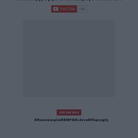
ΣΧΕΤΙΚΆ TAGS
Κακοκαιρία
ΕΜΥ
Χιόνια
Περιοχές