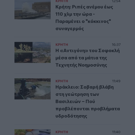
ΚΡΗΤΗ
12:54
Κρήτη: Ριπές ανέμου έως
110 χλμ την ώρα -
Παραμένει ο "κόκκινος"
συναγερμός
ΚΡΗΤΗ
16:37
Η «Αντιγόνη» του Σοφοκλή
μέσα από τα μάτια της
Τεχνητής Νοημοσύνης
ΚΡΗΤΗ
11:49
Ηράκλειο: Σοβαρή βλάβη
στη γεώτρηση των
Βασιλειών – Πού
προβλέπονται προβλήματα
υδροδότησης
ΚΡΗΤΗ
11:40