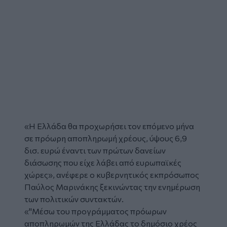
«Η Ελλάδα θα προχωρήσει τον επόμενο μήνα
σε πρόωρη αποπληρωμή χρέους, ύψους 6,9
δισ. ευρώ έναντι των πρώτων δανείων
διάσωσης που είχε λάβει από ευρωπαϊκές
χώρες», ανέφερε ο κυβερνητικός εκπρόσωπος
Παύλος Μαρινάκης
ξεκινώντας την ενημέρωση
των πολιτικών συντακτών.
«"Μέσω του προγράμματος πρόωρων
αποπληρωμών της Ελλάδας το δημόσιο χρέος