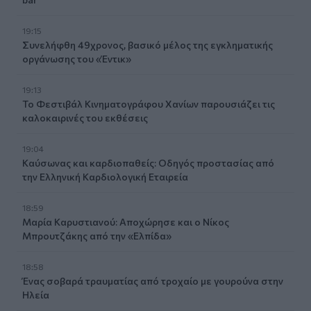
19:15
Συνελήφθη 49χρονος, βασικό μέλος της εγκληματικής
οργάνωσης του «Έντικ»
19:13
Το Φεστιβάλ Κινηματογράφου Χανίων παρουσιάζει τις
καλοκαιρινές του εκθέσεις
19:04
Καύσωνας και καρδιοπαθείς: Οδηγός προστασίας από
την Ελληνική Καρδιολογική Εταιρεία
18:59
Μαρία Καρυστιανού: Αποχώρησε και ο Νίκος
Μπρουτζάκης από την «Ελπίδα»
18:58
Ένας σοβαρά τραυματίας από τροχαίο με γουρούνα στην
Ηλεία