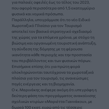
για παλαιές οφειλές έως το τέλος του 2023,
που αφορά περισσότερα από 1,5 εκατομμύριο
φυσικά και νομικά πρόσωπα.
Παράλληλα, υπογράμμισε ότι το νέο Ειδικό
Χωροταξικό Πλαίσιο για τον Τουρισμό
αποτελεί τον βασικό στρατηγικό σχεδιασμό
της χώρας για τα επόμενα χρόνια, με στόχο τη
βιώσιμη και οργανωμένη τουριστική ανάπτυξη,
τη σύνδεση της δόμησης με τη φέρουσα
ικανότητα κάθε περιοχής και την προστασία
του περιβάλλοντος και των φυσικών πόρων.
Επισήμανε επίσης ότι για πρώτη φορά
ολοκληρώνονται ταυτόχρονα τα χωροταξικά
πλαίσια για τον τουρισμό, τις ανανεώσιμες
πηγές ενέργειας και τη βιομηχανία.
Ο κ. Μαρινάκης ανέφερε ακόμη ότι υπεγράφη η
δεύτερη φάση του προγράμματος ανακαίνισης
σχολικών κτιρίων «Μαριέττα Γιαννάκου», με
δωρεά 100 εκατ. ευρώ από τις τέσσερις