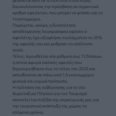
μειώνεται από τα 10.000 στα 5.000 ευρώ,
διευκολύνοντας την πρόσβαση σε σημαντικό
αριθμό οφειλετών, που μπορεί να φτάσει και το
1 εκατομμύριο.
Παρέχεται, ακόμη, η δυνατότητα
αποδέσμευσης λογαριασμού εφόσον ο
οφειλέτης έχει εξοφλήσει τουλάχιστον το 25%
της οφειλής του και ρυθμίσει το υπόλοιπο
ποσό.
Τέλος, προωθείται νέα ρύθμιση έως 72 δόσεων,
η οποία αφορά παλαιές οφειλές που
δημιουργήθηκαν έως το τέλος του 2023 και
απευθύνεται σε πάνω από 1,5 εκατομμύριο
φυσικά και νομικά πρόσωπα.
Η πρόταση της κυβέρνησης για το νέο
Χωροταξικό Πλαίσιο για τον Τουρισμό
αποτελεί την πυξίδα της στρατηγικής μας για
την τουριστική ανάπτυξη της χώρας τα
επόμενα χρόνια.