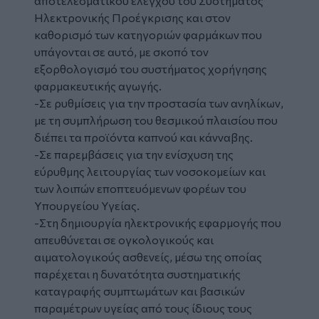
αποτελεσματικού ελέγχου του Συστήματος
Ηλεκτρονικής Προέγκρισης και στον
καθορισμό των κατηγοριών φαρμάκων που
υπάγονται σε αυτό, με σκοπό τον
εξορθολογισμό του συστήματος χορήγησης
φαρμακευτικής αγωγής.
-Σε ρυθμίσεις για την προστασία των ανηλίκων,
με τη συμπλήρωση του θεσμικού πλαισίου που
διέπει τα προϊόντα καπνού και κάνναβης.
-Σε παρεμβάσεις για την ενίσχυση της
εύρυθμης λειτουργίας των νοσοκομείων και
των λοιπών εποπτευόμενων φορέων του
Υπουργείου Υγείας.
-Στη δημιουργία ηλεκτρονικής εφαρμογής που
απευθύνεται σε ογκολογικούς και
αιματολογικούς ασθενείς, μέσω της οποίας
παρέχεται η δυνατότητα συστηματικής
καταγραφής συμπτωμάτων και βασικών
παραμέτρων υγείας από τους ίδιους τους