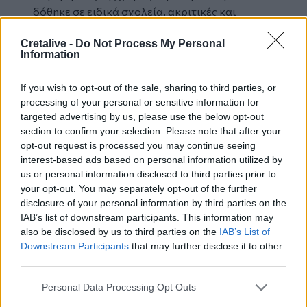
δόθηκε σε ειδικά σχολεία, ακριτικές και
νησιωτικές περιοχές και σχολεία που
Cretalive -
Do Not Process My Personal
επλήγησαν από φυσικές καταστροφές.
Information
Στοχευμένες δράσεις, με ορίζοντα υλοποίησης
την χρονική περίοδο 2026-2032, περιλαμβάνει
If you wish to opt-out of the sale, sharing to third parties, or
το πρόγραμμα του Κοινωνικού Κλιματικού
processing of your personal or sensitive information for
Ταμείου, από τις οποίες αναμένεται να
targeted advertising by us, please use the below opt-out
ωφεληθούν, άμεσα, περισσότερα από 100.000
section to confirm your selection. Please note that after your
άτομα με αναπηρία και οι οικογένειές τους.
opt-out request is processed you may continue seeing
Συνολικά προβλέπονται 12 δράσεις με έμφαση
interest-based ads based on personal information utilized by
us or personal information disclosed to third parties prior to
στην αναπηρία, συνολικού προϋπολογισμού
your opt-out. You may separately opt-out of the further
1,47 δισ. ευρώ και κύρια πεδία παρεμβάσεων:
disclosure of your personal information by third parties on the
τις προσβάσιμες μεταφορές, την κινητικότητα
IAB’s list of downstream participants. This information may
και την αυτονομία, την κοινωνική στέγαση και
also be disclosed by us to third parties on the
IAB’s List of
τη συμπεριληπτική εκπαίδευση.
Downstream Participants
that may further disclose it to other
Ειδικότερα το πρόγραμμα περιλαμβάνει
third parties.
μεταξύ άλλων:
Personal Data Processing Opt Outs
1. Νέα ενίσχυση του στόλου αστικών