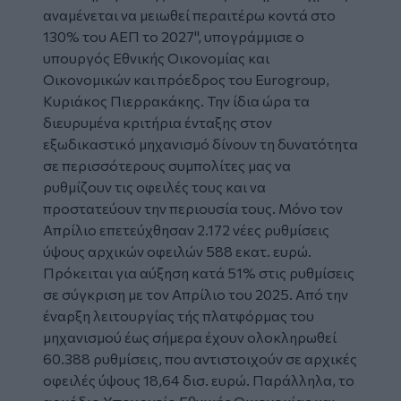
αναμένεται να μειωθεί περαιτέρω κοντά στο
130% του ΑΕΠ το 2027", υπογράμμισε ο
υπουργός Εθνικής Οικονομίας και
Οικονομικών και πρόεδρος του Eurogroup,
Κυριάκος Πιερρακάκης. Την ίδια ώρα τα
διευρυμένα κριτήρια ένταξης στον
εξωδικαστικό μηχανισμό δίνουν τη δυνατότητα
σε περισσότερους συμπολίτες μας να
ρυθμίζουν τις οφειλές τους και να
προστατεύουν την περιουσία τους. Μόνο τον
Απρίλιο επετεύχθησαν 2.172 νέες ρυθμίσεις
ύψους αρχικών οφειλών 588 εκατ. ευρώ.
Πρόκειται για αύξηση κατά 51% στις ρυθμίσεις
σε σύγκριση με τον Απρίλιο του 2025. Από την
έναρξη λειτουργίας τής πλατφόρμας του
μηχανισμού έως σήμερα έχουν ολοκληρωθεί
60.388 ρυθμίσεις, που αντιστοιχούν σε αρχικές
οφειλές ύψους 18,64 δισ. ευρώ. Παράλληλα, το