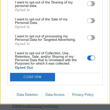
λεωφορείων σε Αθήνα και Θεσσαλονίκη
I want to opt-out of the Sharing of my
personal data.
2. Αναβάθμιση 10 συρμών και των σταθμών της
Opted In
γραμμής 1 του Μετρό της Αθήνας
3. Προμήθεια 12 νέων συρμών για την
I want to opt-out of the Sale of my
Personal Data.
εξυπηρέτηση των γραμμών 2 και 3 του Μετρό
Opted In
Αθηνών
4. Ψηφιακή χαρτογράφηση και καθοδήγηση σε
I want to opt-out of processing my
Personal Data for Targeted Advertising.
όλους τους σταθμούς Μετρό Αθήνας και
Opted In
Θεσσαλονίκης
5. Αναβάθμιση υποδομών σε 33 σταθμούς των
I want to opt-out of Collection, Use,
Retention, Sale, and/or Sharing of my
Σιδηροδρόμων Ελλάδος
Personal Data that Is Unrelated with the
Purposes for which it was collected.
6. Ανάπτυξη υπηρεσιών Μεταφορών Κατά
Opted Out
Παραγγελία σε Αττική, Θεσσαλονίκη και
ημιαστικές περιοχές
CONFIRM
7. Κάλυψη αναγκών μεταφοράς μαθητών με
αναπηρία με την αγορά 706 σχολικών
λεωφορείων
Data Deletion
Data Access
Privacy Policy
8. Ανέγερση 2.350 κοινωνικών κατοικιών για
7.000 ευάλωτους πολίτες