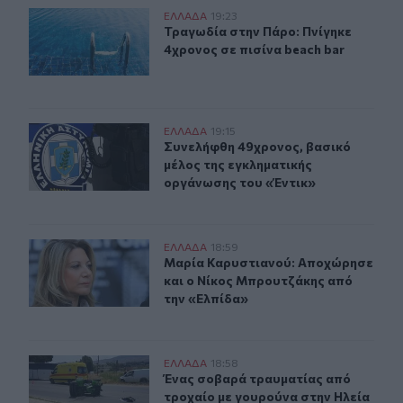
Τραγωδία στην Πάρο: Πνίγηκε 4χρονος σε πισίνα beach
ΕΛΛAΔΑ
19:23
Τραγωδία στην Πάρο: Πνίγηκε 4χρον
Τραγωδία στην Πάρο: Πνίγηκε
4χρονος σε πισίνα beach bar
Συνελήφθη 49χρονος, βασικό μέλος της εγκληματικής 
ΕΛΛAΔΑ
19:15
Συνελήφθη 49χρονος, βασικό μέλος
Συνελήφθη 49χρονος, βασικό
μέλος της εγκληματικής
οργάνωσης του «Έντικ»
Μαρία Καρυστιανού: Αποχώρησε και ο Νίκος Μπρουτζά
ΕΛΛAΔΑ
18:59
Μαρία Καρυστιανού: Αποχώρησε κα
Μαρία Καρυστιανού: Αποχώρησε
και ο Νίκος Μπρουτζάκης από
την «Ελπίδα»
Ένας σοβαρά τραυματίας από τροχαίο με γουρούνα στη
ΕΛΛAΔΑ
18:58
Ένας σοβαρά τραυματίας από τροχα
Ένας σοβαρά τραυματίας από
τροχαίο με γουρούνα στην Ηλεία