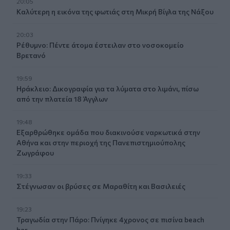
20:05
Καλύτερη η εικόνα της φωτιάς στη Μικρή Βίγλα της Νάξου
20:03
Ρέθυμνο: Πέντε άτομα έστειλαν στο νοσοκομείο
Βρετανό
19:59
Ηράκλειο: Δικογραφία για τα λύματα στο λιμάνι, πίσω
από την πλατεία 18 Άγγλων
19:48
Εξαρθρώθηκε ομάδα που διακινούσε ναρκωτικά στην
Αθήνα και στην περιοχή της Πανεπιστημιούπολης
Ζωγράφου
19:33
Στέγνωσαν οι βρύσες σε Μαραθίτη και Βασιλειές
19:23
Τραγωδία στην Πάρο: Πνίγηκε 4χρονος σε πισίνα beach
bar