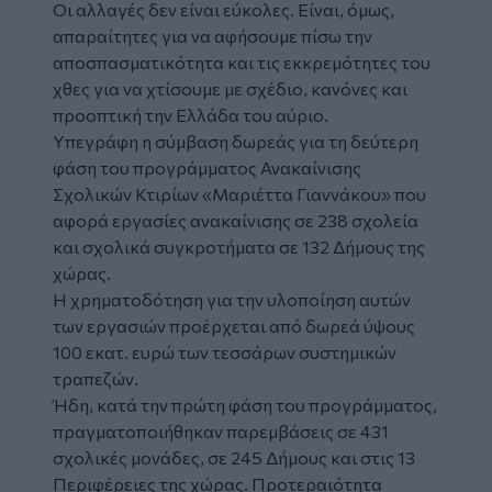
Οι αλλαγές δεν είναι εύκολες. Είναι, όμως,
απαραίτητες για να αφήσουμε πίσω την
αποσπασματικότητα και τις εκκρεμότητες του
χθες για να χτίσουμε με σχέδιο, κανόνες και
προοπτική την Ελλάδα του αύριο.
Υπεγράφη η σύμβαση δωρεάς για τη δεύτερη
φάση του προγράμματος Ανακαίνισης
Σχολικών Κτιρίων «Μαριέττα Γιαννάκου» που
αφορά εργασίες ανακαίνισης σε 238 σχολεία
και σχολικά συγκροτήματα σε 132 Δήμους της
χώρας.
Η χρηματοδότηση για την υλοποίηση αυτών
των εργασιών προέρχεται από δωρεά ύψους
100 εκατ. ευρώ των τεσσάρων συστημικών
τραπεζών.
Ήδη, κατά την πρώτη φάση του προγράμματος,
πραγματοποιήθηκαν παρεμβάσεις σε 431
σχολικές μονάδες, σε 245 Δήμους και στις 13
Περιφέρειες της χώρας. Προτεραιότητα