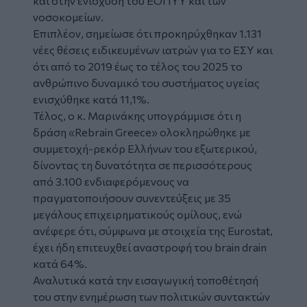
και στην ενίσχυση του ΕΟΠΥΥ και των
νοσοκομείων.
Επιπλέον, σημείωσε ότι προκηρύχθηκαν 1.131
νέες θέσεις ειδικευμένων ιατρών για το ΕΣΥ και
ότι από το 2019 έως το τέλος του 2025 το
ανθρώπινο δυναμικό του συστήματος υγείας
ενισχύθηκε κατά 11,1%.
Τέλος, ο κ. Μαρινάκης υπογράμμισε ότι η
δράση «Rebrain Greece» ολοκληρώθηκε με
συμμετοχή-ρεκόρ Ελλήνων του εξωτερικού,
δίνοντας τη δυνατότητα σε περισσότερους
από 3.100 ενδιαφερόμενους να
πραγματοποιήσουν συνεντεύξεις με 35
μεγάλους επιχειρηματικούς ομίλους, ενώ
ανέφερε ότι, σύμφωνα με στοιχεία της Eurostat,
έχει ήδη επιτευχθεί αναστροφή του brain drain
κατά 64%.
Αναλυτικά κατά την εισαγωγική τοποθέτησή
του στην ενημέρωση των πολιτικών συντακτών