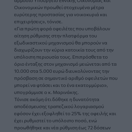
αρμόδιο Υπουργείο Εθνικής Οικονομίας και
Οικονομικών προωθεί στοχευμένα μέτρα
ευρύτερης προστασίας για νοικοκυριά και
επιχειρήσεις», τόνισε.
«Για πρώτη φορά οφειλέτες που υποβάλουν
αίτηση ρύθμισης στην πλατφόρμα του
εξωδικαστικού μηχανισμού θα μπορούν να
διαχωρίζουν την κύρια κατοικία τους από την
υπόλοιπη περιουσία τους. Επιπρόσθετα το
όριο ένταξης στον μηχανισμό μειώνεται από τα
10.000 στα 5.000 ευρώ διευκολύνοντας την
πρόσβαση σε σημαντικό αριθμό οφειλετών που
μπορεί να φτάσει και το ένα εκατομμύριο»,
υπογράμμισε ο κ. Μαρινάκης.
Τόνισε ακόμη ότι δόθηκε η δυνατότητα
αποδέσμευσης τραπεζικού λογαριασμού
εφόσον έχει εξοφληθεί το 25% της οφειλής και
έχει ρυθμιστεί το υπόλοιπο ποσό, ενώ
προωθήθηκε και νέα ρύθμιση έως 72 δόσεων