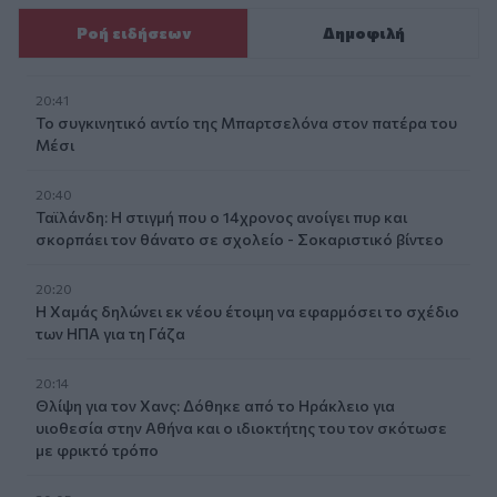
Ροή ειδήσεων
Δημοφιλή
20:41
Το συγκινητικό αντίο της Μπαρτσελόνα στον πατέρα του
Μέσι
20:40
Ταϊλάνδη: Η στιγμή που ο 14χρονος ανοίγει πυρ και
σκορπάει τον θάνατο σε σχολείο - Σοκαριστικό βίντεο
20:20
Η Χαμάς δηλώνει εκ νέου έτοιμη να εφαρμόσει το σχέδιο
των ΗΠΑ για τη Γάζα
20:14
Θλίψη για τον Χανς: Δόθηκε από το Ηράκλειο για
υιοθεσία στην Αθήνα και ο ιδιοκτήτης του τον σκότωσε
με φρικτό τρόπο