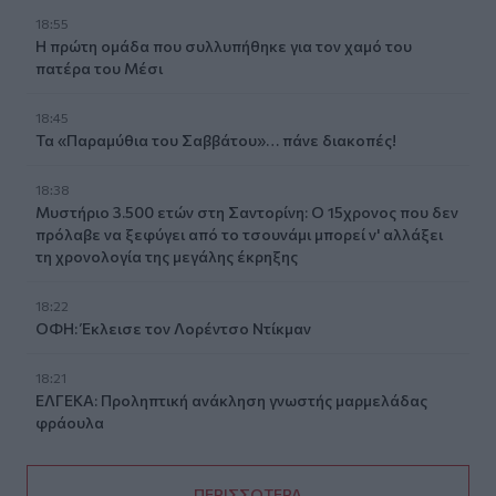
18:55
Η πρώτη ομάδα που συλλυπήθηκε για τον χαμό του
πατέρα του Μέσι
18:45
Τα «Παραμύθια του Σαββάτου»… πάνε διακοπές!
18:38
Μυστήριο 3.500 ετών στη Σαντορίνη: Ο 15χρονος που δεν
πρόλαβε να ξεφύγει από το τσουνάμι μπορεί ν' αλλάξει
τη χρονολογία της μεγάλης έκρηξης
18:22
ΟΦΗ: Έκλεισε τον Λορέντσο Ντίκμαν
18:21
ΕΛΓΕΚΑ: Προληπτική ανάκληση γνωστής μαρμελάδας
φράουλα
ΠΕΡΙΣΣΟΤΕΡΑ