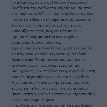
Το Ειδικό Χωροταξικό Πλαίσιο Τουρισμού
βασίζεται στο σχέδιο που είχε παρουσιαστεί
τον Ιούλιο του 2024, εμπλουτισμένο με σχόλια
που κατατέθηκαν στη δημόσια διαβούλευση.
Στόχος μας να οργανώσουμε τον χώρο,
καθορίζοντας πού, πώς και υπό ποιες
προϋποθέσεις μπορεί να αναπτυχθεί η
τουριστική δραστηριότητα.
Έχει σημασία να τονιστεί ότι, για πρώτη φορά
ταυτόχρονα, ολοκληρώνονται τρία Ειδικά
Χωροταξικά Πλαίσια: του τουρισμού, των
ανανεώσιμων πηγών ενέργειας, και της
βιομηχανίας, με αποτέλεσμα τη μέγιστη δυνατή
συσχέτιση μεταξύ των τριών αυτών σχεδίων.
Η χωρική αυτή οργάνωση του τουρισμού σε
εθνικό επίπεδο πραγματοποιείται με όρους
βιωσιμότητας, ανθεκτικότητας και προστασίας
των φυσικών μας πόρων.
Προβλέπεται η κατηγοριοποίηση του εθνικού