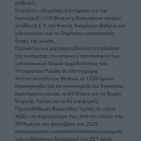
ασθενείς.
Επιπλέον, υπεγράφη η απόφαση για την
προκήρυξη 1.131 θέσεων ειδικευμένων ιατρών
κλάδου Ε.Σ.Υ. επί θητεία, διαφόρων βαθμών και
ειδικοτήτων για τις δημόσιες υγειονομικές
δομές της χώρας.
Πρόκειται για μία πρωτοβουλία στο πλαίσιο
της ενίσχυσης του ιατρικού προσωπικού των
υγειονομικών δομών αρμοδιότητας του
Υπουργείου Υγείας σε όλη τη χώρα.
Από το σύνολο των θέσεων, οι 1.026 έχουν
προκηρυχθεί για τα νοσοκομεία του δημοσίου
συστήματος υγείας, οι 63 θέσεις για τις δομές
Ψυχικής Υγείας και οι 42 για φορείς
Πρωτοβάθμιας Φροντίδας Υγείας σε νησιά.
Αξίζει να σημειώσουμε πως από τον Ιούνιο του
2019 μέχρι τον Δεκέμβριο του 2025
καταγράφεται ουσιαστική ποσοτική ενίσχυση
του ανθρώπινου δυναμικού του ΕΣΥ κατά