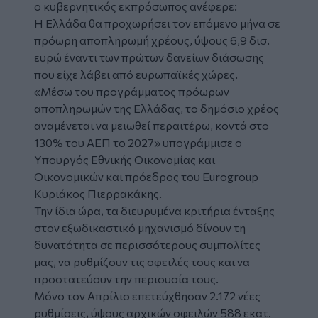
ο κυβερνητικός εκπρόσωπος ανέφερε:
Η Ελλάδα θα προχωρήσει τον επόμενο μήνα σε
πρόωρη αποπληρωμή χρέους, ύψους 6,9 δισ.
ευρώ έναντι των πρώτων δανείων διάσωσης
που είχε λάβει από ευρωπαϊκές χώρες.
«Μέσω του προγράμματος πρόωρων
αποπληρωμών της Ελλάδας, το δημόσιο χρέος
αναμένεται να μειωθεί περαιτέρω, κοντά στο
130% του ΑΕΠ το 2027» υπογράμμισε ο
Υπουργός Εθνικής Οικονομίας και
Οικονομικών και πρόεδρος του Eurogroup
Κυριάκος Πιερρακάκης.
Την ίδια ώρα, τα διευρυμένα κριτήρια ένταξης
στον εξωδικαστικό μηχανισμό δίνουν τη
δυνατότητα σε περισσότερους συμπολίτες
μας, να ρυθμίζουν τις οφειλές τους και να
προστατεύουν την περιουσία τους.
Μόνο τον Απρίλιο επετεύχθησαν 2.172 νέες
ρυθμίσεις, ύψους αρχικών οφειλών 588 εκατ.