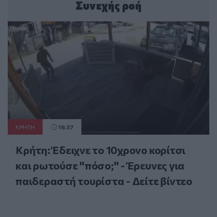
Συνεχής ροή
ΚΡΗΤΗ
16:37
Κρήτη: Έδειχνε το 10χρονο κορίτσι
και ρωτούσε "πόσο;" - Έρευνες για
παιδεραστή τουρίστα - Δείτε βίντεο