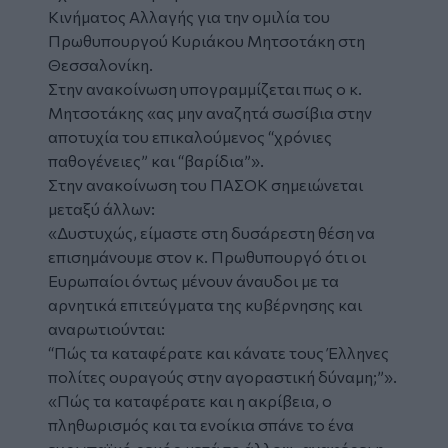
Κινήματος Αλλαγής για την ομιλία του
Πρωθυπουργού Κυριάκου Μητσοτάκη στη
Θεσσαλονίκη.
Στην ανακοίνωση υπογραμμίζεται πως ο κ.
Μητσοτάκης «ας μην αναζητά σωσίβια στην
αποτυχία του επικαλούμενος “χρόνιες
παθογένειες” και “βαρίδια”».
Στην ανακοίνωση του ΠΑΣΟΚ σημειώνεται
μεταξύ άλλων:
«Δυστυχώς, είμαστε στη δυσάρεστη θέση να
επισημάνουμε στον κ. Πρωθυπουργό ότι οι
Ευρωπαίοι όντως μένουν άναυδοι με τα
αρνητικά επιτεύγματα της κυβέρνησης και
αναρωτιούνται:
“Πώς τα καταφέρατε και κάνατε τους Έλληνες
πολίτες ουραγούς στην αγοραστική δύναμη;”».
«Πώς τα καταφέρατε και η ακρίβεια, ο
πληθωρισμός και τα ενοίκια σπάνε το ένα