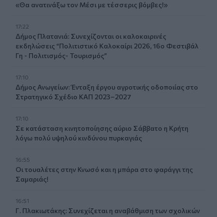
«Θα ανατινάξω τον Μέσι με τέσσερις βόμβες!»
17:22
Δήμος Πλατανιά: Συνεχίζονται οι καλοκαιρινές
εκδηλώσεις “Πολιτιστικό Καλοκαίρι 2026, 16ο Φεστιβάλ
Γη - Πολιτισμός- Τουρισμός”
17:10
Δήμος Ανωγείων: Ένταξη έργου αγροτικής οδοποιίας στο
Στρατηγικό Σχέδιο ΚΑΠ 2023–2027
17:10
Σε κατάσταση κινητοποίησης αύριο Σάββατο η Κρήτη
λόγω πολύ υψηλού κινδύνου πυρκαγιάς
16:55
Οι τουαλέτες στην Κνωσό και η μπάρα στο φαράγγι της
Σαμαριάς!
16:51
Γ. Πλακιωτάκης: Συνεχίζεται η αναβάθμιση των σχολικών