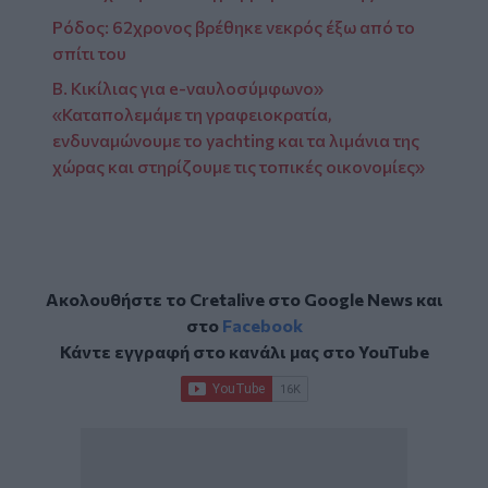
Ρόδος: 62χρονος βρέθηκε νεκρός έξω από το
σπίτι του
Β. Κικίλιας για e-ναυλοσύμφωνο»
«Καταπολεμάμε τη γραφειοκρατία,
ενδυναμώνουμε το yachting και τα λιμάνια της
χώρας και στηρίζουμε τις τοπικές οικονομίες»
Ακολουθήστε το Cretalive στο
Google News
και
στο
Facebook
Κάντε εγγραφή στο κανάλι μας στο
YouTube