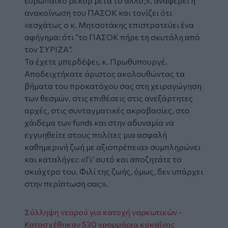
ευρωπαϊκό ρεκόρ μετά το άλλο;», αναφέρει η
ανακοίνωση του ΠΑΣΟΚ και τονίζει ότι
«εσχάτως ο κ. Μητσοτάκης επιστρατεύει ένα
αφήγημα: ότι “το ΠΑΣΟΚ πήρε τη σκυτάλη από
τον ΣΥΡΙΖΑ”.
Τα έχετε μπερδέψει, κ. Πρωθυπουργέ.
Αποδειχτήκατε άριστος ακολουθώντας τα
βήματα του προκατόχου σας στη χειραγώγηση
των θεσμών, στις επιθέσεις στις ανεξάρτητες
αρχές, στις συνταγματικές ακροβασίες, στο
χάιδεμα των funds και στην αδυναμία να
εγγυηθείτε στους πολίτες μια ασφαλή
καθημερινή ζωή με αξιοπρέπεια» συμπληρώνει
και καταλήγει: «Γι’ αυτό και αποζητάτε το
σκιάχτρο του. Φιλί της ζωής, όμως, δεν υπάρχει
στην περίπτωση σας».
Σύλληψη νεαρού για κατοχή ναρκωτικών -
Κατασχέθηκαν 530 γραμμάρια κοκαΐνης