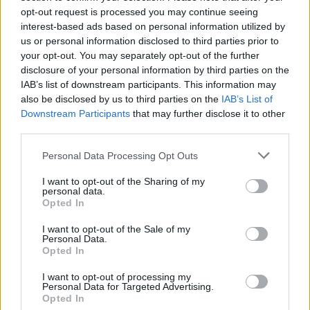
opt-out request is processed you may continue seeing
16:13
interest-based ads based on personal information utilized by
Καύσιμα: Γιατί οι τιμές παραμένουν υψηλές μέσα στην
us or personal information disclosed to third parties prior to
περίοδο των διακοπών
your opt-out. You may separately opt-out of the further
disclosure of your personal information by third parties on the
16:10
IAB’s list of downstream participants. This information may
Έφυγαν» 6.000 εισιτήρια από τον κόσμο του ΟΦΗ για το
also be disclosed by us to third parties on the
IAB’s List of
Σούπερ Καπ
Downstream Participants
that may further disclose it to other
third parties.
15:54
Ο Γ. Αγριμανάκης Αντιδήμαρχος Υπηρεσίας το Σάββατο 8
Personal Data Processing Opt Outs
και την Κυριακή 9 Αυγούστου
I want to opt-out of the Sharing of my
personal data.
15:48
Opted In
Δυτική Αττική: Ολοκληρώθηκαν οι αυτοψίες στις
πυρόπληκτες περιοχές
I want to opt-out of the Sale of my
Personal Data.
Opted In
15:43
Εντυπωσιάζουν οι εικόνες από το νέο αεροδρόμιο στο
I want to opt-out of processing my
Καστέλλι - Δείτε βίντεο
Personal Data for Targeted Advertising.
Opted In