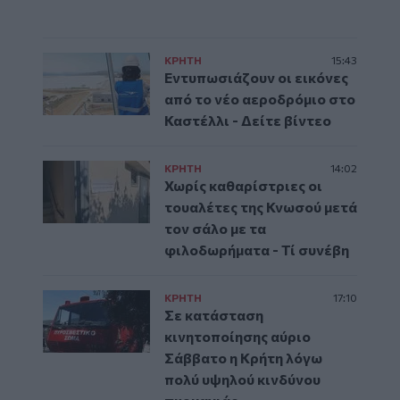
ΚΡΗΤΗ
15:43
Εντυπωσιάζουν οι εικόνες
από το νέο αεροδρόμιο στο
Καστέλλι - Δείτε βίντεο
ΚΡΗΤΗ
14:02
Χωρίς καθαρίστριες οι
τουαλέτες της Κνωσού μετά
τον σάλο με τα
φιλοδωρήματα - Τί συνέβη
ΚΡΗΤΗ
17:10
Σε κατάσταση
κινητοποίησης αύριο
Σάββατο η Κρήτη λόγω
πολύ υψηλού κινδύνου