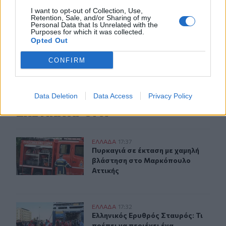
15:38
I want to opt-out of Collection, Use,
Πολιτική Προστασία: Νέα εναέρια μέσα και τεχνολογία
Retention, Sale, and/or Sharing of my
Personal Data that Is Unrelated with the
Purposes for which it was collected.
Opted Out
ΠΕΡΙΣΣΟΤΕΡΑ
CONFIRM
Data Deletion
Data Access
Privacy Policy
ΣΧΕΤΙΚA AΡΘΡΑ
Πυρκαγιά σε έκταση με χαμηλή βλάστηση στο Μαρκόπο
ΕΛΛAΔΑ
17:37
Πυρκαγιά σε έκταση με χαμηλή βλ
Πυρκαγιά σε έκταση με χαμηλή
βλάστηση στο Μαρκόπουλο
Αττικής
Ελληνικός Ερυθρός Σταυρός: Τι πρέπει να περιέχει ένα
ΕΛΛAΔΑ
17:32
Ελληνικός Ερυθρός Σταυρός: Τι πρέ
Ελληνικός Ερυθρός Σταυρός: Τι
πρέπει να περιέχει ένα