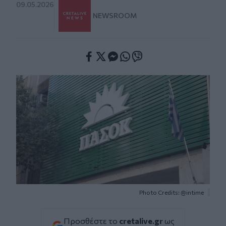
09.05.2026
NEWSROOM
Facebook
Twitter
Messenger
Whatsapp
Viber
Photo Credits: @intime
Προσθέστε το
cretalive.gr
ως