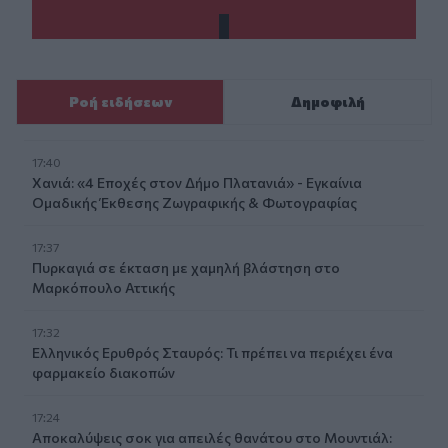
Ροή ειδήσεων
Δημοφιλή
17:40
Χανιά: «4 Εποχές στον Δήμο Πλατανιά» - Εγκαίνια
Ομαδικής Έκθεσης Ζωγραφικής & Φωτογραφίας
17:37
Πυρκαγιά σε έκταση με χαμηλή βλάστηση στο
Μαρκόπουλο Αττικής
17:32
Ελληνικός Ερυθρός Σταυρός: Τι πρέπει να περιέχει ένα
φαρμακείο διακοπών
17:24
Aποκαλύψεις σοκ για απειλές θανάτου στο Μουντιάλ: