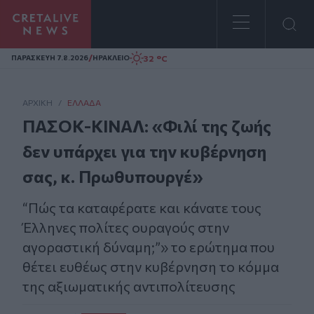
Homepage
/
32 °C
ΠΑΡΑΣΚΕΥΗ 7.8.2026
ΗΡΑΚΛΕΙΟ
ΑΡΧΙΚΗ
/
ΕΛΛΆΔΑ
ΠΑΣΟΚ-ΚΙΝΑΛ: «Φιλί της ζωής
δεν υπάρχει για την κυβέρνηση
σας, κ. Πρωθυπουργέ»
“Πώς τα καταφέρατε και κάνατε τους
Έλληνες πολίτες ουραγούς στην
αγοραστική δύναμη;”» το ερώτημα που
θέτει ευθέως στην κυβέρνηση το κόμμα
της αξιωματικής αντιπολίτευσης