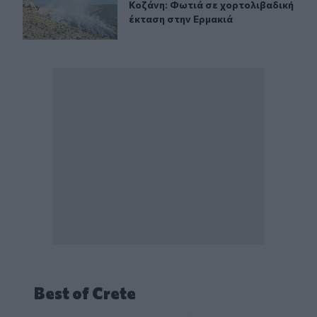
Κοζάνη: Φωτιά σε χορτολιβαδική έ
Κοζάνη: Φωτιά σε χορτολιβαδική
έκταση στην Ερμακιά
Best of Crete