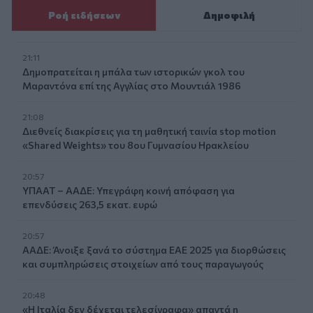
Ροή ειδήσεων
Δημοφιλή
21:11
Δημοπρατείται η μπάλα των ιστορικών γκολ του
Μαραντόνα επί της Αγγλίας στο Μουντιάλ 1986
21:08
Διεθνείς διακρίσεις για τη μαθητική ταινία stop motion
«Shared Weights» του 8ου Γυμνασίου Ηρακλείου
20:57
ΥΠΑΑΤ – ΑΑΔΕ: Υπεγράφη κοινή απόφαση για
επενδύσεις 263,5 εκατ. ευρώ
20:57
ΑΑΔΕ: Άνοιξε ξανά το σύστημα ΕΑΕ 2025 για διορθώσεις
και συμπληρώσεις στοιχείων από τους παραγωγούς
20:48
«Η Ιταλία δεν δέχεται τελεσίγραφα» απαντά η