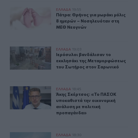
Πάτρα: Θρήνος για μωράκι μόλις 8 ημερών – Νοσηλευ
ΕΛΛAΔΑ
19:55
Πάτρα: Θρήνος για μωράκι μόλις 
Πάτρα: Θρήνος για μωράκι μόλις
8 ημερών – Νοσηλευόταν στη
ΜΕΘ Νεογνών
Ιερόσυλοι βανδάλισαν το εκκλησάκι της Μεταμορφώσε
ΕΛΛAΔΑ
19:03
Ιερόσυλοι βανδάλισαν το εκκλησά
Ιερόσυλοι βανδάλισαν το
εκκλησάκι της Μεταμορφώσεως
του Σωτήρος στον Σαρωνικό
Άκης Σκέρτσος: «Το ΠΑΣΟΚ υποκαθιστά την οικονομική
ΕΛΛAΔΑ
18:45
Άκης Σκέρτσος: «Το ΠΑΣΟΚ υποκαθι
Άκης Σκέρτσος: «Το ΠΑΣΟΚ
υποκαθιστά την οικονομική
ανάλυση με πολιτική
προπαγάνδα»
Κοζάνη: Φωτιά σε χορτολιβαδική έκταση στην Ερμακιά
ΕΛΛAΔΑ
18:30