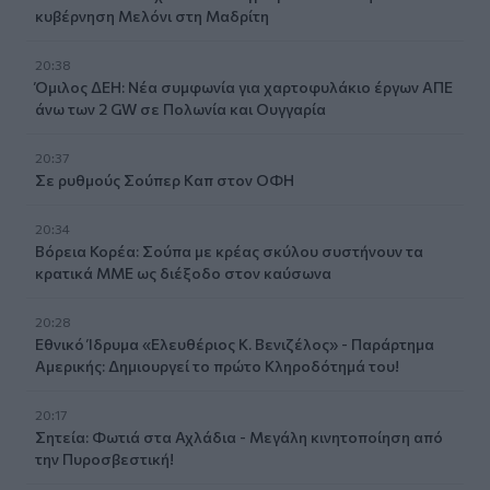
κυβέρνηση Μελόνι στη Μαδρίτη
20:38
Όμιλος ΔΕΗ: Νέα συμφωνία για χαρτοφυλάκιο έργων ΑΠΕ
άνω των 2 GW σε Πολωνία και Ουγγαρία
20:37
Σε ρυθμούς Σούπερ Καπ στον ΟΦΗ
20:34
Βόρεια Κορέα: Σούπα με κρέας σκύλου συστήνουν τα
κρατικά ΜΜΕ ως διέξοδο στον καύσωνα
20:28
Εθνικό Ίδρυμα «Ελευθέριος Κ. Βενιζέλος» - Παράρτημα
Αμερικής: Δημιουργεί το πρώτο Κληροδότημά του!
20:17
Σητεία: Φωτιά στα Αχλάδια - Μεγάλη κινητοποίηση από
την Πυροσβεστική!