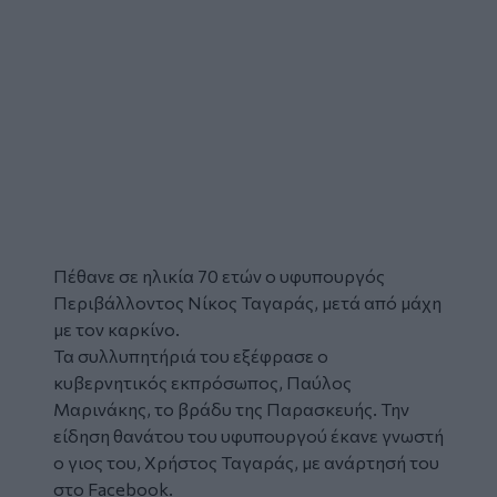
Πέθανε
σε ηλικία 70 ετών ο υφυπουργός
Περιβάλλοντος
Νίκος Ταγαράς
, μετά από μάχη
με τον καρκίνο.
Τα συλλυπητήριά του εξέφρασε ο
κυβερνητικός εκπρόσωπος, Παύλος
Μαρινάκης, το βράδυ της Παρασκευής. Την
είδηση θανάτου του υφυπουργού έκανε γνωστή
ο γιος του, Χρήστος Ταγαράς, με ανάρτησή του
στο Facebook.