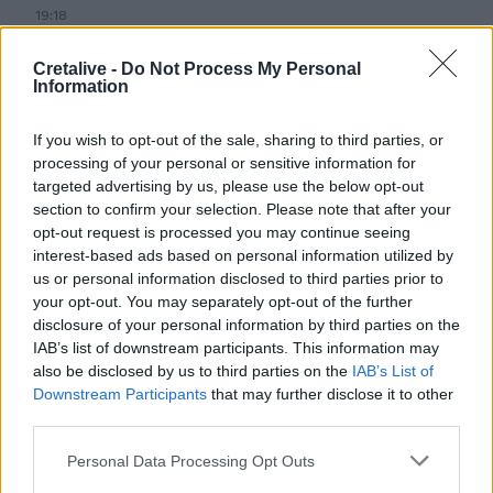
19:18
ΗΠΑ: Εφετείο απαγόρευσε να συνεχιστεί η κατασκευή
της αίθουσας χορού στον Λευκό Οίκο
Cretalive -
Do Not Process My Personal
Information
19:11
Χανιά: Σχεδόν 1 εκατ. ευρώ από το Ταμείο Αλληλεγγύης
If you wish to opt-out of the sale, sharing to third parties, or
του Υπουργείου Μετανάστευσης και Ασύλου για
processing of your personal or sensitive information for
σχολικές υποδομές και δημόσιους χώρους
targeted advertising by us, please use the below opt-out
section to confirm your selection. Please note that after your
19:03
opt-out request is processed you may continue seeing
Ιερόσυλοι βανδάλισαν το εκκλησάκι της
interest-based ads based on personal information utilized by
Μεταμορφώσεως του Σωτήρος στον Σαρωνικό
us or personal information disclosed to third parties prior to
your opt-out. You may separately opt-out of the further
18:59
disclosure of your personal information by third parties on the
ΗΠΑ: 23.000 θέσεις λιγότερες θέσεις εργασίας τον
IAB’s list of downstream participants. This information may
Ιούλιο αλλά η ανεργία μειώθηκε
also be disclosed by us to third parties on the
IAB’s List of
Downstream Participants
that may further disclose it to other
18:45
third parties.
Άκης Σκέρτσος: «Το ΠΑΣΟΚ υποκαθιστά την οικονομική
ανάλυση με πολιτική προπαγάνδα»
Personal Data Processing Opt Outs