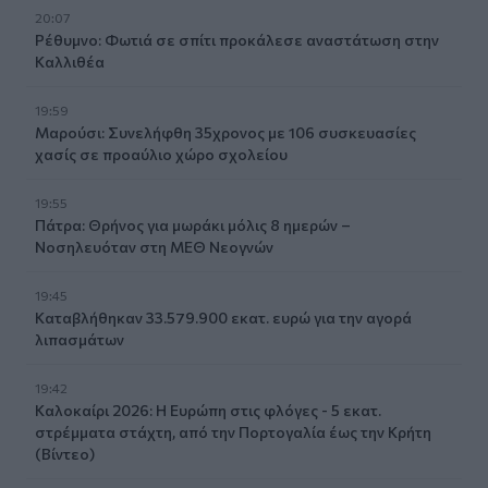
20:07
Ρέθυμνο: Φωτιά σε σπίτι προκάλεσε αναστάτωση στην
Καλλιθέα
19:59
Μαρούσι: Συνελήφθη 35χρονος με 106 συσκευασίες
χασίς σε προαύλιο χώρο σχολείου
19:55
Πάτρα: Θρήνος για μωράκι μόλις 8 ημερών –
Νοσηλευόταν στη ΜΕΘ Νεογνών
19:45
Καταβλήθηκαν 33.579.900 εκατ. ευρώ για την αγορά
λιπασμάτων
19:42
Καλοκαίρι 2026: Η Ευρώπη στις φλόγες - 5 εκατ.
στρέμματα στάχτη, από την Πορτογαλία έως την Κρήτη
(Βίντεο)