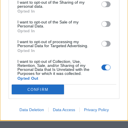
I want to opt-out of the Sharing of my
personal data.
ΠΕΡΙΣΣΟΤΕΡΑ
Opted In
I want to opt-out of the Sale of my
Personal Data.
Opted In
I want to opt-out of processing my
ΣΧΕΤΙΚA AΡΘΡΑ
Personal Data for Targeted Advertising.
Opted In
I want to opt-out of Collection, Use,
ΥΠΑΑΤ – ΑΑΔΕ: Υπεγράφη κοινή απόφαση για επενδύσει
ΕΛΛAΔΑ
20:57
Retention, Sale, and/or Sharing of my
ΥΠΑΑΤ – ΑΑΔΕ: Υπεγράφη κοινή από
ΥΠΑΑΤ – ΑΑΔΕ: Υπεγράφη κοινή
Personal Data that Is Unrelated with the
απόφαση για επενδύσεις 263,5
Purposes for which it was collected.
Opted Out
εκατ. ευρώ
CONFIRM
Μαρούσι: Συνελήφθη 35χρονος με 106 συσκευασίες χασ
ΕΛΛAΔΑ
19:59
Μαρούσι: Συνελήφθη 35χρονος με 1
Μαρούσι: Συνελήφθη 35χρονος
Data Deletion
Data Access
Privacy Policy
με 106 συσκευασίες χασίς σε
προαύλιο χώρο σχολείου