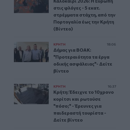
Καλοκαίρι 2026: Η Ευρώπη
στις φλόγες - 5 εκατ.
στρέμματα στάχτη, από την
Πορτογαλία έως την Κρήτη
(Βίντεο)
ΚΡΗΤΗ
18:06
Δήμας για ΒΟΑΚ:
"Προτεραιότητα τα έργα
οδικής ασφάλειας"- Δείτε
βίντεο
ΚΡΗΤΗ
16:37
Κρήτη: Έδειχνε το 10χρονο
κορίτσι και ρωτούσε
"πόσο;" - Έρευνες για
παιδεραστή τουρίστα -
Δείτε βίντεο