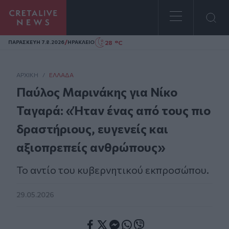
Homepage
/
28 °C
ΠΑΡΑΣΚΕΥΗ 7.8.2026
ΗΡΑΚΛΕΙΟ
ΑΡΧΙΚΗ
/
ΕΛΛΆΔΑ
Παύλος Μαρινάκης για Νίκο
Ταγαρά: «Ήταν ένας από τους πιο
δραστήριους, ευγενείς και
αξιοπρεπείς ανθρώπους»
Το αντίο του κυβερνητικού εκπροσώπου.
29.05.2026