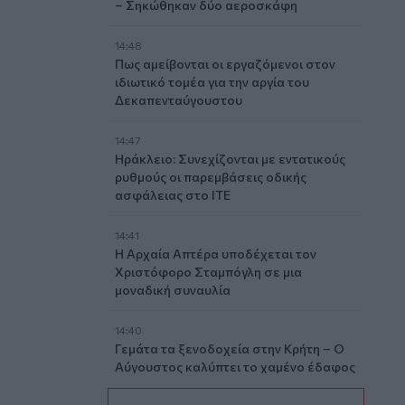
– Σηκώθηκαν δύο αεροσκάφη
14:48
Πως αμείβονται οι εργαζόμενοι στον
ιδιωτικό τομέα για την αργία του
Δεκαπενταύγουστου
14:47
Ηράκλειο: Συνεχίζονται με εντατικούς
ρυθμούς οι παρεμβάσεις οδικής
ασφάλειας στο ΙΤΕ
14:41
Η Αρχαία Απτέρα υποδέχεται τον
Χριστόφορο Σταμπόγλη σε μια
μοναδική συναυλία
14:40
Γεμάτα τα ξενοδοχεία στην Κρήτη – Ο
Αύγουστος καλύπτει το χαμένο έδαφος
του Ιουλίου