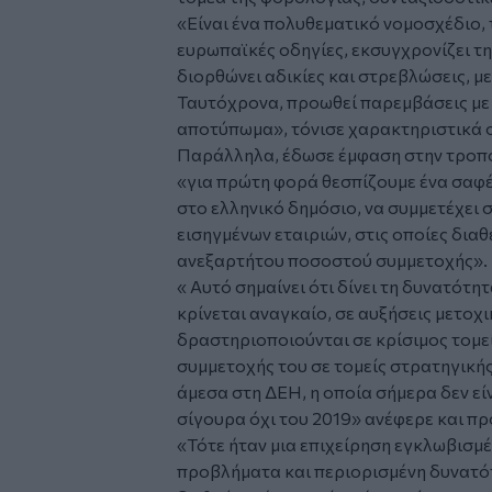
«Είναι ένα πολυθεματικό νομοσχέδιο,
ευρωπαϊκές οδηγίες, εκσυγχρονίζει τη
διορθώνει αδικίες και στρεβλώσεις, με
Ταυτόχρονα, προωθεί παρεμβάσεις με 
αποτύπωμα», τόνισε χαρακτηριστικά ο
Παράλληλα, έδωσε έμφαση στην τροπολ
«για πρώτη φορά θεσπίζουμε ένα σαφές
στο ελληνικό δημόσιο, να συμμετέχει 
εισηγμένων εταιριών, στις οποίες δια
ανεξαρτήτου ποσοστού συμμετοχής».
« Αυτό σημαίνει ότι δίνει τη δυνατότη
κρίνεται αναγκαίο, σε αυξήσεις μετοχ
δραστηριοποιούνται σε κρίσιμος τομεί
συμμετοχής του σε τομείς στρατηγικής
άμεσα στη ΔΕΗ, η οποία σήμερα δεν εί
σίγουρα όχι του 2019» ανέφερε και π
«Τότε ήταν μια επιχείρηση εγκλωβισμ
προβλήματα και περιορισμένη δυνατότ