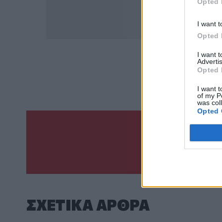
Opted 
I want t
Opted 
I want 
Advertis
ΣΧΕΤ
Opted 
Κυριάκος Π
I want t
of my P
was col
Opted 
Γίνε ο ρεπόρτ
ΣΤΕΊΛΕ 
ΣΧΕΤΙΚA AΡΘΡΑ