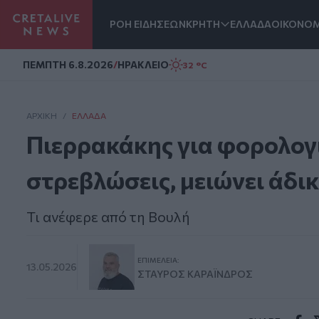
ΡΟΗ ΕΙΔΗΣΕΩΝ
ΚΡΗΤΗ
ΕΛΛΑΔΑ
ΟΙΚΟΝΟΜ
Homepage
ΠΕΜΠΤΗ 6.8.2026
/
ΗΡΑΚΛΕΙΟ
32 °C
ΑΡΧΙΚΗ
/
ΕΛΛΆΔΑ
Πιερρακάκης για φορολογι
στρεβλώσεις, μειώνει άδι
Τι ανέφερε από τη Βουλή
ΕΠΙΜΈΛΕΙΑ:
13.05.2026
ΣΤΑΎΡΟΣ ΚΑΡΑΪ́ΝΔΡΟΣ