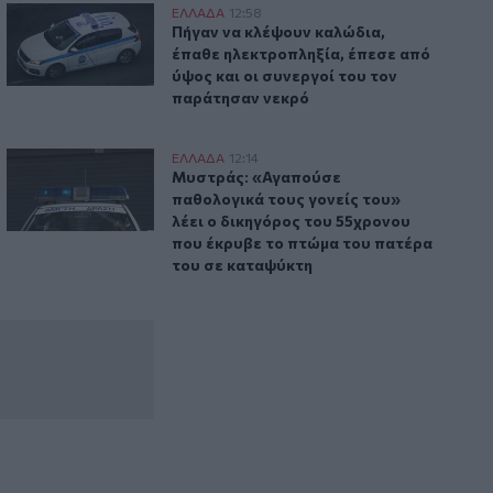
Τρόμος στη Ρωσία: Εκατομμύρια
έσα σε λίγες ημέρες
Πήγαν να κλέψουν καλώδια, έπαθε ηλεκτροπληξία, έπεσε απ
ΕΛΛAΔΑ
12:58
τρα και ξεράθηκαν μέσα σε λίγες ημέρες
ακρίδες σκέπασαν τον ουρανό
Πήγαν να κλέψουν καλώδια, έπαθε ηλεκ
Πήγαν να κλέψουν καλώδια,
έπαθε ηλεκτροπληξία, έπεσε από
ύψος και οι συνεργοί του τον
παράτησαν νεκρό
Βιομηχανία - Η σημασία των παρεμβάσεων του ΠΑΣΕΒΙΠΕ
Μυστράς: «Αγαπούσε παθολογικά τους γονείς του» λέει ο 
ΕΛΛAΔΑ
12:14
Κατακερματίζει τη Βιομηχανία - Η σημασία των παρεμβάσεω
Μυστράς: «Αγαπούσε παθολογικά τους 
Μυστράς: «Αγαπούσε
παθολογικά τους γονείς του»
λέει ο δικηγόρος του 55χρονου
που έκρυβε το πτώμα του πατέρα
του σε καταψύκτη