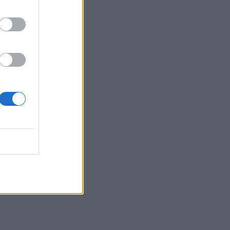
της εφοδιαστικής αλυσίδας φαρμάκων
13:34
Πέθανε ο πεζογράφος Γιάννης
Γρηγοράκης
13:33
Τρεις συλλήψεις φερόμενων διακινητών
μεταναστών σε Κρήτη και Χρυσή
13:16
Θλίψη και δάκρυα για τον Πάνο
Μαματζάκη - Την Παρασκευή το
τελευταίο αντίο
13:15
Θεσσαλονίκη: Έκαναν τρύπες σε
δέντρα και ξεράθηκαν μέσα σε λίγες
ημέρες
13:05