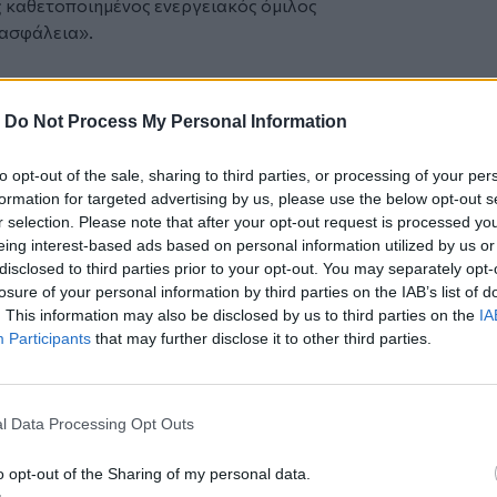
ς καθετοποιημένος ενεργειακός όμιλος
 ασφάλεια».
πτο σακίδιο που βρέθηκε σε διπλανό
-
Do Not Process My Personal Information
λέσματα για Πρότυπα, Δημόσια Ωνάσεια
to opt-out of the sale, sharing to third parties, or processing of your per
formation for targeted advertising by us, please use the below opt-out s
τη ΓΑΔΑ
r selection. Please note that after your opt-out request is processed y
eing interest-based ads based on personal information utilized by us or
disclosed to third parties prior to your opt-out. You may separately opt-
losure of your personal information by third parties on the IAB’s list of
. This information may also be disclosed by us to third parties on the
IA
Participants
that may further disclose it to other third parties.
ο
Google News
και στο
Facebook
κανάλι μας στο
YouTube
l Data Processing Opt Outs
o opt-out of the Sharing of my personal data.