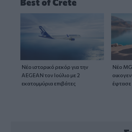
Best of Crete
Νέο ιστορικό ρεκόρ για την
Νέο MG 
AEGEAN τον Ιούλιο με 2
οικογεν
εκατομμύρια επιβάτες
έφτασε 