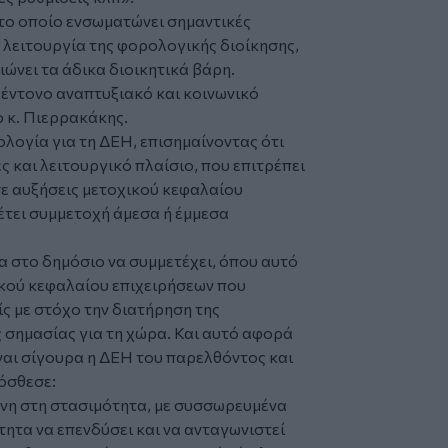
 το οποίο ενσωματώνει σημαντικές
 λειτουργία της φορολογικής διοίκησης,
ιώνει τα άδικα διοικητικά βάρη.
έντονο αναπτυξιακό και κοινωνικό
 κ. Πιερρακάκης.
ογία για τη ΔΕΗ, επισημαίνοντας ότι
 και λειτουργικό πλαίσιο, που επιτρέπει
σε αυξήσεις μετοχικού κεφαλαίου
θέτει συμμετοχή άμεσα ή έμμεσα
τα στο δημόσιο να συμμετέχει, όπου αυτό
ικού κεφαλαίου επιχειρήσεων που
ς με στόχο την διατήρηση της
 σημασίας για τη χώρα. Και αυτό αφορά
ναι σίγουρα η ΔΕΗ του παρελθόντος και
ρόσθεσε:
ένη στη στασιμότητα, με συσσωρευμένα
ητα να επενδύσει και να ανταγωνιστεί