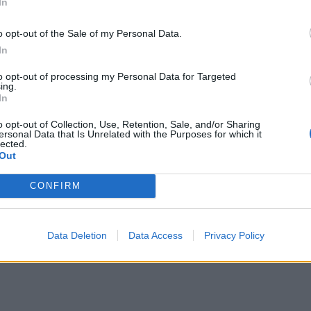
In
o opt-out of the Sale of my Personal Data.
In
to opt-out of processing my Personal Data for Targeted
ing.
ΙΚΆ TAGS
In
ιερρακάκης
Βουλή
o opt-out of Collection, Use, Retention, Sale, and/or Sharing
ersonal Data that Is Unrelated with the Purposes for which it
lected.
Out
CONFIRM
ερ του CRETALIVE
ΤΗΝ ΕΊΔΗΣΗ
Data Deletion
Data Access
Privacy Policy