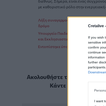
διεθνώς. Σήμερα, είναι ένας σύγχρονο
με καθοριστικό ρόλο στην ενεργειακή
Λήξη συναγερμού στη ΓΑΔΑ για το ύπο
δρόμο
Cretalive 
Υπουργείο Παιδείας: Βγήκαν τα αποτε
If you wish 
και Εκκλησιαστικά σχολεία
sensitive in
Εντοπίστηκε ύποπτο σακίδιο κοντά σ
confirm you
continue se
information 
further disc
participants
Downstream 
Ακολουθήστε το Cretalive στ
Κάντε εγγραφή στο 
Persona
I want t