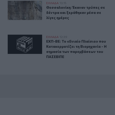
ν δύο αεροσκάφη
Θεσσαλονίκη: Έκαναν τρύπες σε δέντρα και ξεράθηκαν μ
ΕΛΛAΔΑ
13:15
γρινίου – Σηκώθηκαν δύο αεροσκάφη
Θεσσαλονίκη: Έκαναν τρύπες σε δέν
Θεσσαλονίκη: Έκαναν τρύπες σε
δέντρα και ξεράθηκαν μέσα σε
λίγες ημέρες
ΕΧΠ-ΒΕ: Το «Ενιαίο Πλαίσιο» που Κατακερματίζει τη 
ΕΛΛAΔΑ
12:39
ου Λάκη Χαλκιά
ΕΧΠ-ΒΕ: Το «Ενιαίο Πλαίσιο» που 
ΕΧΠ-ΒΕ: Το «Ενιαίο Πλαίσιο» που
Κατακερματίζει τη Βιομηχανία - Η
σημασία των παρεμβάσεων του
ΠΑΣΕΒΙΠΕ