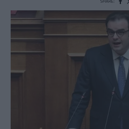
SHARE:
Face
T