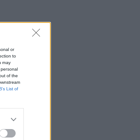
βάρος εταιρείας όπλων
14:11
Σχεδόν 16.000 ξένοι στρατιώτες
πολεμούν στην Ουκρανία
14:10
sonal or
Caravel: Η νέα πολυτέλεια βρίσκεται
ection to
στις εμπειρίες που αξίζουν
ou may
 personal
14:03
out of the
Πέθανε ο εμβληματικός Ιταλός
 downstream
τραγουδοποιός Φραντσέσκο Γκουτσίνι
B’s List of
13:58
Σε ισχύ έως τις 20 Αυγούστου τα
έκτακτα μέτρα για την ευλογιά των
αιγοπροβάτων στην Κρήτη
13:48
Σύσκεψη στον ΕΟΦ για την ομαλή ροή