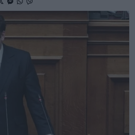
book
witter
Messenger
Whatsapp
Viber