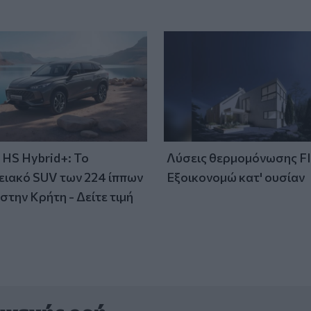
HS Hybrid+: Το
Λύσεις θερμομόνωσης F
ειακό SUV των 224 ίππων
Εξοικονομώ κατ' ουσίαν
στην Κρήτη - Δείτε τιμή