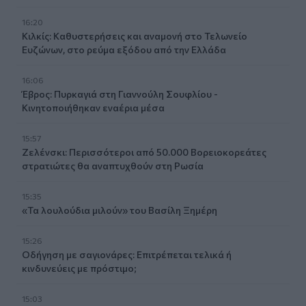
16:20
Κιλκίς: Καθυστερήσεις και αναμονή στο Τελωνείο
Ευζώνων, στο ρεύμα εξόδου από την Ελλάδα
16:06
Έβρος: Πυρκαγιά στη Γιαννούλη Σουφλίου -
Κινητοποιήθηκαν εναέρια μέσα
15:57
Ζελένσκι: Περισσότεροι από 50.000 Βορειοκορεάτες
στρατιώτες θα αναπτυχθούν στη Ρωσία
15:35
«Τα λουλούδια μιλούν» του Βασίλη Ξημέρη
15:26
Οδήγηση με σαγιονάρες: Επιτρέπεται τελικά ή
κινδυνεύεις με πρόστιμο;
15:03