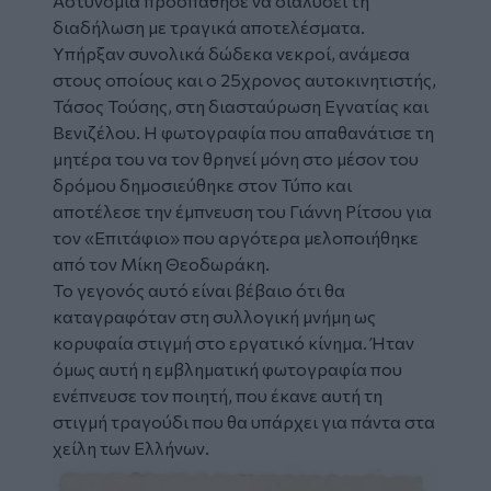
Αστυνομία προσπάθησε να διαλύσει τη
διαδήλωση με τραγικά αποτελέσματα.
Υπήρξαν συνολικά δώδεκα νεκροί, ανάμεσα
στους οποίους και ο 25χρονος αυτοκινητιστής,
Τάσος Τούσης, στη διασταύρωση Εγνατίας και
Βενιζέλου. Η φωτογραφία που απαθανάτισε τη
μητέρα του να τον θρηνεί μόνη στο μέσον του
δρόμου δημοσιεύθηκε στον Τύπο και
αποτέλεσε την έμπνευση του Γιάννη Ρίτσου για
τον «Επιτάφιο» που αργότερα μελοποιήθηκε
από τον Μίκη Θεοδωράκη.
Το γεγονός αυτό είναι βέβαιο ότι θα
καταγραφόταν στη συλλογική μνήμη ως
κορυφαία στιγμή στο εργατικό κίνημα. Ήταν
όμως αυτή η εμβληματική φωτογραφία που
ενέπνευσε τον ποιητή, που έκανε αυτή τη
στιγμή τραγούδι που θα υπάρχει για πάντα στα
χείλη των Ελλήνων.
Image