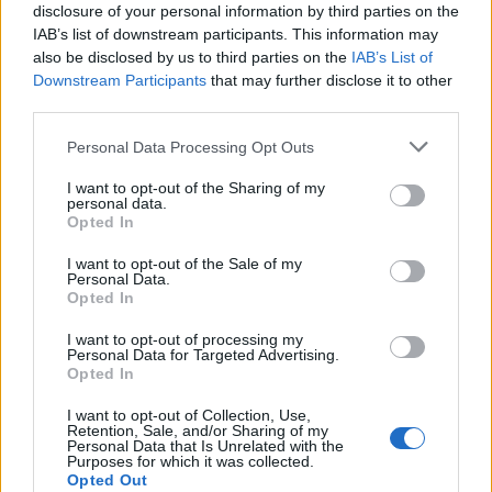
disclosure of your personal information by third parties on the
IAB’s list of downstream participants. This information may
also be disclosed by us to third parties on the
IAB’s List of
Downstream Participants
that may further disclose it to other
third parties.
Ροή ειδήσεων
Δημοφιλή
Personal Data Processing Opt Outs
17:47
I want to opt-out of the Sharing of my
Παρέμβαση εισαγγελέα για το ελικόπτερο που
personal data.
προσγειώθηκε δίπλα σε λουόμενους στη Μήλο
Opted In
I want to opt-out of the Sale of my
17:42
Personal Data.
Κρίσιμες ελλείψεις αίματος - Έκκληση της ΕΟΘΑ για
Opted In
αιμοδοσία
I want to opt-out of processing my
Personal Data for Targeted Advertising.
17:34
Opted In
Κοντογεώργης: «Η φετινή ΔΕΘ είναι προεκλογική, αλλά
δεν είναι παροχολογική»
I want to opt-out of Collection, Use,
Retention, Sale, and/or Sharing of my
Personal Data that Is Unrelated with the
17:33
Purposes for which it was collected.
Μεγάλη φωτιά στο Μουζάκι Ηλείας
Opted Out