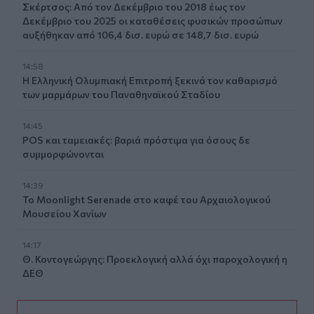
Σκέρτσος: Από τον Δεκέμβριο του 2018 έως τον
Δεκέμβριο του 2025 οι καταθέσεις φυσικών προσώπων
αυξήθηκαν από 106,4 δισ. ευρώ σε 148,7 δισ. ευρώ
14:58
Η Ελληνική Ολυμπιακή Επιτροπή ξεκινά τον καθαρισμό
των μαρμάρων του Παναθηναϊκού Σταδίου
14:45
POS και ταμειακές: βαριά πρόστιμα για όσους δε
συμμορφώνονται
14:39
To Moonlight Serenade στο καφέ του Αρχαιολογικού
Μουσείου Χανίων
14:17
Θ. Κοντογεώργης: Προεκλογική αλλά όχι παροχολογική η
ΔΕΘ