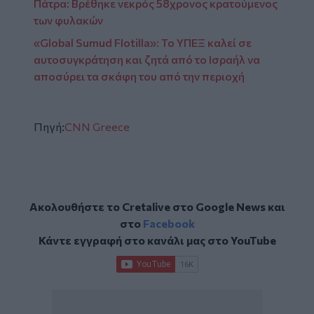
Πάτρα: Βρέθηκε νεκρός 58χρονος κρατούμενος
των φυλακών
«Global Sumud Flotilla»: Το ΥΠΕΞ καλεί σε
αυτοσυγκράτηση και ζητά από το Ισραήλ να
αποσύρει τα σκάφη του από την περιοχή
Πηγή:
CNN Greece
Ακολουθήστε το Cretalive στο
Google News
και
στο
Facebook
Κάντε εγγραφή στο κανάλι μας στο
YouTube