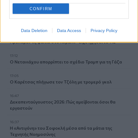
CONFIRM
17:20
Πλαστική ρύπανση: Το «παραμελημένο» πρόβλημα στη
διαχείριση των τροφικών αποβλήτων
Data Deletion
Data Access
Privacy Policy
17:14
Πρόλαβαν τη φωτιά στο Κορωπί - Είχε ηχήσει το 112
17:12
Ο Νετανιάχου απορρίπτει το σχέδιο Τραμπ για τη Γάζα
17:05
Ο Καρέτσας πλήγωσε τον Τζόλη με τρομερό γκολ
16:47
Δεκαπενταύγουστος 2026: Πώς αμείβονται όσοι θα
εργαστούν
16:37
Η «Αντιγόνη» του Σοφοκλή μέσα από τα μάτια της
Τεχνητής Νοημοσύνης