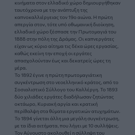
κινήματα στον ελλαδικό χώρο δημιουργήθηκαν
ταυτόχρονα με την ανάπτυξη της
καπνοκαλλιέργειας τον 19ο αιώνα. Η πρώτη
απεργία στον, τότε υπό οθωμανική διοίκηση,
ελλαδικό χώρο ξέσπασε την Πρωτομαγιά του
1888 στην πόλη της Δράμας. Οι καπνεργάτες
είχαν ως κύριο αίτημα τις δέκα ώρες εργασίας,
καθώς εκείνη την εποχή οι εργάτες
απασχολούνταν έως και δεκατρείς ώρες τη
μέρα.
Το 1892 έγινε η πρώτη πρωτομαγιάτικη
συγκέντρωση στο νεοελληνικό κράτος, από το
Σοσιαλιστικό Σύλλογο του Καλλέργη. Το 1893
δύο χιλιάδες εργάτες διαδήλωσαν ζητώντας
οκτάωρο, Κυριακή αργία και κρατική
περίθαλψη στα θύματα εργατικών ατυχημάτων.
Το 1894 γίνεται άλλη μια μεγάλη συγκέντρωση,
με τα ίδια αιτήματα, που λήγει με 10 συλλήψεις.
Τον Αύγουστο ακολουθεί η σύλληψη του