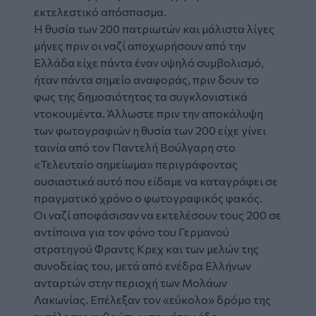
εκτελεστικό απόσπασμα.
Η θυσία των 200 πατριωτών και μάλιστα λίγες
μήνες πριν οι ναζί αποχωρήσουν από την
Ελλάδα είχε πάντα έναν υψηλό συμβολισμό,
ήταν πάντα σημείο αναφοράς, πριν δουν το
φως της δημοσιότητας τα συγκλονιστικά
ντοκουμέντα. Άλλωστε πριν την αποκάλυψη
των φωτογραφιών η θυσία των 200 είχε γίνει
ταινία από τον Παντελή Βούλγαρη στο
«Τελευταίο σημείωμα» περιγράφοντας
ουσιαστικά αυτό που είδαμε να καταγράφει σε
πραγματικό χρόνο ο φωτογραφικός φακός.
Οι ναζί αποφάσισαν να εκτελέσουν τους 200 σε
αντίποινα για τον φόνο του Γερμανού
στρατηγού Φραντς Κρεχ και των μελών της
συνοδείας του, μετά από ενέδρα Ελλήνων
ανταρτών στην περιοχή των Μολάων
Λακωνίας. Επέλεξαν τον «εύκολο» δρόμο της