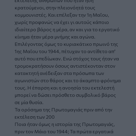
εκτέλεσης ανθρώπων που ήταν ήδη
κρατούμενοι, στην πλειονόητά τους
κομμουνιστές. Και επέλεξαν την 1η Μαΐου,
χωρίς προφανώς να έχει γι αυτούς κάποιο
ιδιαίτερο βάρος η μέρα, αν και για το εργατικό
κίνημα ήταν μέρα μνήμης και αγώνα.
Επιλέγοντας όμως το κυριακάτικο πρωινό της
1ης Μαΐου του 1944, πέτυχαν το αντίθετο απ'
αυτό που επεδίωκαν. Ενώ στόχος τους ήταν να
τρομοκρατήσουν όσους αντιστέκονταν στον
κατακτητή ανέδειξαν στα πρόσωπα των
αγωνιστών στο θάρος και το άκαμπτο φρόνημα
τους. Η έπαρση και η ανοησία του εκτελεστή
μπορεί να δώσει πρόσθετο συμβολικό βάρος
σε μία θυσία.
Τα ορόσημα της Πρωτομαγιάς πριν από την
εκτέλεση των 200
Ποια ήταν όμως η ιστορία της Πρωτομαγιάς,
πριν τον Μάιο του 1944; Τα πρώτα εργατικά