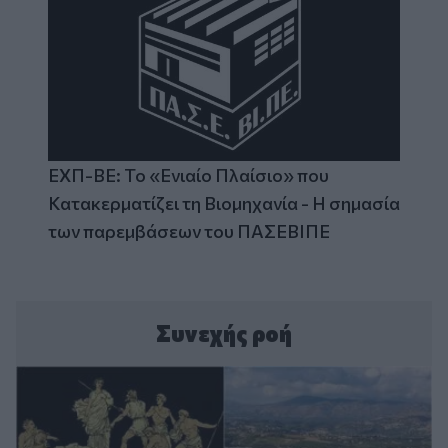
ΕΧΠ-ΒΕ: Το «Ενιαίο Πλαίσιο» που
Κατακερματίζει τη Βιομηχανία - Η σημασία
των παρεμβάσεων του ΠΑΣΕΒΙΠΕ
Συνεχής ροή