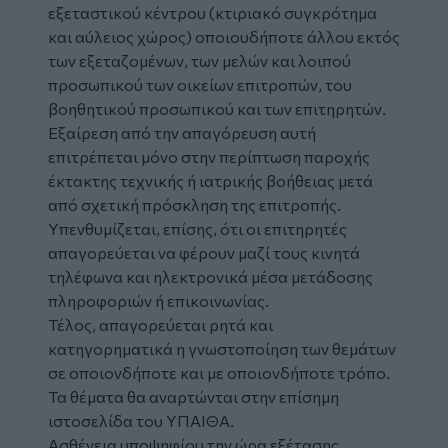
εξεταστικού κέντρου (κτιριακό συγκρότημα
και αύλειος χώρος) οποιουδήποτε άλλου εκτός
των εξεταζομένων, των μελών και λοιπού
προσωπικού των οικείων επιτροπών, του
βοηθητικού προσωπικού και των επιτηρητών.
Εξαίρεση από την απαγόρευση αυτή
επιτρέπεται μόνο στην περίπτωση παροχής
έκτακτης τεχνικής ή ιατρικής βοήθειας μετά
από σχετική πρόσκληση της επιτροπής.
Υπενθυμίζεται, επίσης, ότι οι επιτηρητές
απαγορεύεται να φέρουν μαζί τους κινητά
τηλέφωνα και ηλεκτρονικά μέσα μετάδοσης
πληροφοριών ή επικοινωνίας.
Τέλος, απαγορεύεται ρητά και
κατηγορηματικά η γνωστοποίηση των θεμάτων
σε οποιονδήποτε και με οποιονδήποτε τρόπο.
Τα θέματα θα αναρτώνται στην επίσημη
ιστοσελίδα του ΥΠΑΙΘΑ.
Ασθένεια υποψηφίου την ώρα εξέτασης.