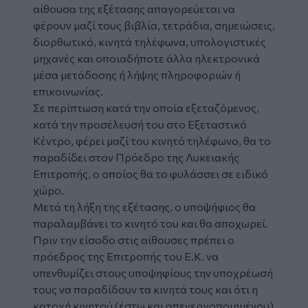
αίθουσα της εξέτασης απαγορεύεται να
φέρουν μαζί τους βιβλία, τετράδια, σημειώσεις,
διορθωτικό, κινητά τηλέφωνα, υπολογιστικές
μηχανές και οποιαδήποτε άλλα ηλεκτρονικά
μέσα μετάδοσης ή λήψης πληροφοριών ή
επικοινωνίας.
Σε περίπτωση κατά την οποία εξεταζόμενος,
κατά την προσέλευσή του στο Εξεταστικό
Κέντρο, φέρει μαζί του κινητό τηλέφωνο, θα το
παραδίδει στον Πρόεδρο της Λυκειακής
Επιτροπής, ο οποίος θα το φυλάσσει σε ειδικό
χώρο.
Μετά τη λήξη της εξέτασης, ο υποψήφιος θα
παραλαμβάνει το κινητό του και θα αποχωρεί.
Πριν την είσοδο στις αίθουσες πρέπει ο
πρόεδρος της Επιτροπής του Ε.Κ. να
υπενθυμίζει στους υποψηφίους την υποχρέωσή
τους να παραδίδουν τα κινητά τους και ότι η
κατοχή κινητού (έστω και απενεργοποιημένου)