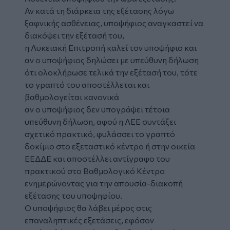
Αν κατά τη διάρκεια της εξέτασης λόγω
ξαφνικής ασθένειας, υποψήφιος αναγκαστεί να
διακόψει την εξέτασή του,
η Λυκειακή Επιτροπή καλεί τον υποψήφιο και
αν ο υποψήφιος δηλώσει με υπεύθυνη δήλωση
ότι ολοκλήρωσε τελικά την εξέτασή του, τότε
το γραπτό του αποστέλλεται και
βαθμολογείται κανονικά
αν ο υποψήφιος δεν υπογράψει τέτοια
υπεύθυνη δήλωση, αφού η ΛΕΕ συντάξει
σχετικό πρακτικό, φυλάσσει το γραπτό
δοκίμιο στο εξεταστικό κέντρο ή στην οικεία
ΕΕΔΔΕ και αποστέλλει αντίγραφο του
πρακτικού στο Βαθμολογικό Κέντρο
ενημερώνοντας για την απουσία-διακοπή
εξέτασης του υποψηφίου.
Ο υποψήφιος θα λάβει μέρος στις
επαναληπτικές εξετάσεις, εφόσον