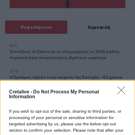
Ροή ειδήσεων
Δημοφιλή
16:17
Συντάξεις: Αυξάνονται οι αποχωρήσεις το 2026 καθώς
περισσότεροι ασφαλισμένοι βγαίνουν νωρίτερα
16:15
Η Έμπαρος τίμησε τους νεκρούς της Κατοχής - 82 χρόνια
από τη Μεγάλη Κύκλωση
Cretalive -
Do Not Process My Personal
Information
16:13
Καύσιμα: Γιατί οι τιμές παραμένουν υψηλές μέσα στην
περίοδο των διακοπών
If you wish to opt-out of the sale, sharing to third parties, or
processing of your personal or sensitive information for
16:10
targeted advertising by us, please use the below opt-out
Έφυγαν» 6.000 εισιτήρια από τον κόσμο του ΟΦΗ για το
section to confirm your selection. Please note that after your
Σούπερ Καπ