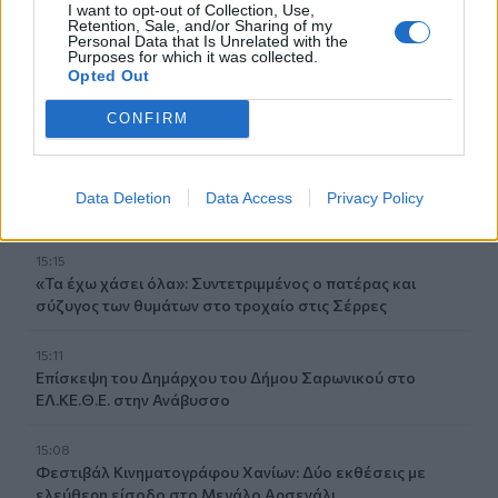
I want to opt-out of Collection, Use,
Η 97χρονη που περπάτησε πάνω σε φτερό αεροπλάνου
Retention, Sale, and/or Sharing of my
Personal Data that Is Unrelated with the
και έσπασε το προηγούμενο (δικό της) ρεκόρ Γκίνες
Purposes for which it was collected.
Opted Out
15:27
Τελευταία βουτιά για 65χρονη στην παραλία του Καβρού
CONFIRM
15:17
Φωτιά στο νότιο Ρέθυμνο: Ο Δήμος Αγίου Βασιλείου
Data Deletion
Data Access
Privacy Policy
ευχαριστεί για το "κύμα αλληλεγγύης"
15:15
«Τα έχω χάσει όλα»: Συντετριμμένος ο πατέρας και
σύζυγος των θυμάτων στο τροχαίο στις Σέρρες
15:11
Επίσκεψη του Δημάρχου του Δήμου Σαρωνικού στο
ΕΛ.ΚΕ.Θ.Ε. στην Ανάβυσσο
15:08
Φεστιβάλ Κινηματογράφου Χανίων: Δύο εκθέσεις με
ελεύθερη είσοδο στο Μεγάλο Αρσενάλι