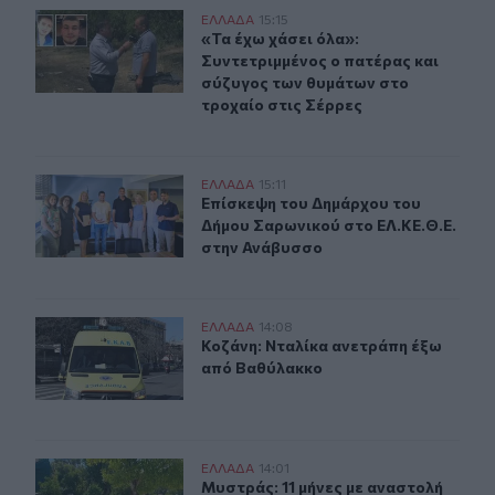
«Τα έχω χάσει όλα»: Συντετριμμένος ο πατέρας και σύζ
ΕΛΛAΔΑ
15:15
«Τα έχω χάσει όλα»: Συντετριμμένο
«Τα έχω χάσει όλα»:
Συντετριμμένος ο πατέρας και
σύζυγος των θυμάτων στο
τροχαίο στις Σέρρες
Επίσκεψη του Δημάρχου του Δήμου Σαρωνικού στο ΕΛ.Κ
ΕΛΛAΔΑ
15:11
Επίσκεψη του Δημάρχου του Δήμου 
Επίσκεψη του Δημάρχου του
Δήμου Σαρωνικού στο ΕΛ.ΚΕ.Θ.Ε.
στην Ανάβυσσο
Κοζάνη: Νταλίκα ανετράπη έξω από Βαθύλακκο
ΕΛΛAΔΑ
14:08
Κοζάνη: Νταλίκα ανετράπη έξω απ
Κοζάνη: Νταλίκα ανετράπη έξω
από Βαθύλακκο
Μυστράς: 11 μήνες με αναστολή στον 55χρονο για την 
ΕΛΛAΔΑ
14:01
Μυστράς: 11 μήνες με αναστολή στο
Μυστράς: 11 μήνες με αναστολή