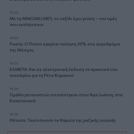
15:05
Με τη MINOAN LINES, το ταξίδι έχει γεύση — και τιμές
που εκπλήσσουν
14:59
Ρωσία: Ο Πούτιν εγκρίνει πώληση 30% στο αεροδρόμιο
της Μόσχας
14:50
ΕΛΜΕΠΑ: Και σε ηλεκτρονική έκδοση τα πρακτικά του
συνεδρίου για τη Ρένα Κυριακού
14:39
Ομάδα μεταναστών εντοπίστηκαν στον Άγιο Ιωάννη, στα
Καπετανιανά
14:36
Θέουτα: Ταυτοποιούν τα θύματα της μαζικής εισροής