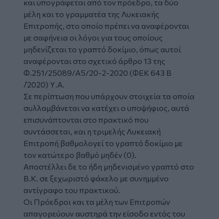
και υπογράφεται από τον πρόεδρο, τα δύο
μέλη και το γραμματέα της Λυκειακής
Επιτροπής, στο οποίο πρέπει να αναφέρονται
με σαφήνεια οι λόγοι για τους οποίους
μηδενίζεται το γραπτό δοκίμιο, όπως αυτοί
αναφέρονται στο σχετικό άρθρο 13 της
Φ.251/25089/Α5/20-2-2020 (ΦΕΚ 643 Β
́/2020) Υ.Α.
Σε περίπτωση που υπάρχουν στοιχεία τα οποία
συλλαμβάνεται να κατέχει ο υποψήφιος, αυτά
επισυνάπτονται στο πρακτικό που
συντάσσεται, και η τριμελής Λυκειακή
Επιτροπή βαθμολογεί το γραπτό δοκίμιο με
τον κατώτερο βαθμό μηδέν (0).
Αποστέλλει δε το ήδη μηδενισμένο γραπτό στο
Β.Κ. σε ξεχωριστό φάκελο με συνημμένο
αντίγραφο του πρακτικού.
Οι Πρόεδροι και τα μέλη των Επιτροπών
απαγορεύουν αυστηρά την είσοδο εντός του