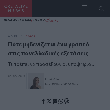
Homepage
/
33 °C
ΠΑΡΑΣΚΕΥΗ 7.8.2026
ΗΡΑΚΛΕΙΟ
ΑΡΧΙΚΗ
/
ΕΛΛΆΔΑ
Πότε μηδενίζεται ένα γραπτό
στις πανελλαδικές εξετάσεις
Τι πρέπει να προσέξουν οι υποψήφιοι.
09.05.2026
ΕΠΙΜΈΛΕΙΑ:
ΚΑΤΕΡΊΝΑ ΜΥΛΩΝΆ
Facebook
Twitter
Messenger
Whatsapp
Viber