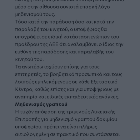
μέσα στην αίθουσα συνιστά επαρκή λόγο
μηδενισμού τους.
Τόσο κατά την παράδοση όσο και κατά την
παραλαβή του κινητού, ο υποψήφιος θα
υπογράψει σε ειδική κατάσταση ενώπιον του
προέδρου της ΛΕΕ ότι αναλαμβάνει ο ίδιος την
ευθύνη της παράδοσης και παραλαβής του
κινητού του.
Τα ανωτέρω ισχύουν επίσης για τους
επιτηρητές, το βοηθητικό προσωπικό και τους
λοιπούς εμπλεκόμενους σε κάθε Εξεταστικό
Κέντρο, καθώς επίσης και για υποψήφιους με
αναπηρία και ειδικές εκπαιδευτικές ανάγκες.
Μηδενισμός γραπτού
Η τυχόν απόφαση της τριμελούς Λυκειακής
Επιτροπής για μηδενισμό γραπτού δοκιμίου
υποψηφίου, πρέπει να είναι πλήρως
αιτιολογημένη σε πρακτικό που συντάσσεται