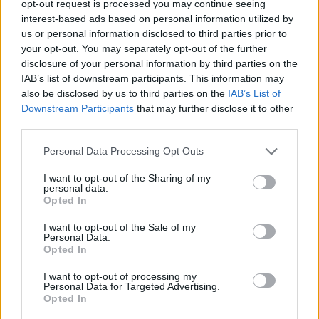
opt-out request is processed you may continue seeing
interest-based ads based on personal information utilized by
15:54
us or personal information disclosed to third parties prior to
Ο Γ. Αγριμανάκης Αντιδήμαρχος Υπηρεσίας το Σάββατο 8
your opt-out. You may separately opt-out of the further
και την Κυριακή 9 Αυγούστου
disclosure of your personal information by third parties on the
IAB’s list of downstream participants. This information may
15:48
also be disclosed by us to third parties on the
IAB’s List of
Δυτική Αττική: Ολοκληρώθηκαν οι αυτοψίες στις
Downstream Participants
that may further disclose it to other
πυρόπληκτες περιοχές
third parties.
Personal Data Processing Opt Outs
15:43
Εντυπωσιάζουν οι εικόνες από το νέο αεροδρόμιο στο
I want to opt-out of the Sharing of my
Καστέλλι - Δείτε βίντεο
personal data.
Opted In
15:38
Πολιτική Προστασία: Νέα εναέρια μέσα και τεχνολογία
I want to opt-out of the Sale of my
Personal Data.
Opted In
15:36
ΔΕΕΠ Ηρακλείου: «Η Κρήτη βρίσκεται στις
I want to opt-out of processing my
Personal Data for Targeted Advertising.
προτεραιότητες της κυβέρνησης»
Opted In
15:30