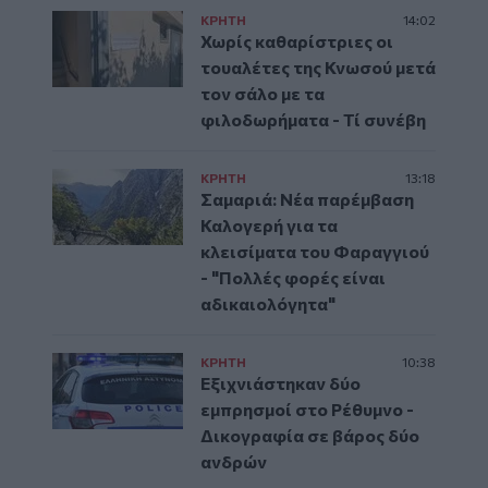
ΚΡΗΤΗ
14:02
Χωρίς καθαρίστριες οι
τουαλέτες της Κνωσού μετά
τον σάλο με τα
φιλοδωρήματα - Τί συνέβη
ΚΡΗΤΗ
13:18
Σαμαριά: Νέα παρέμβαση
Καλογερή για τα
κλεισίματα του Φαραγγιού
- "Πολλές φορές είναι
αδικαιολόγητα"
ΚΡΗΤΗ
10:38
Εξιχνιάστηκαν δύο
εμπρησμοί στο Ρέθυμνο -
Δικογραφία σε βάρος δύο
ανδρών