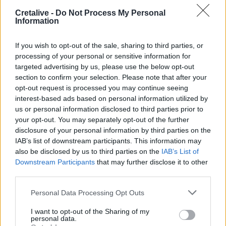
Cretalive -
Do Not Process My Personal
08:54
Information
Το Αβδού τιμά ένα μεγάλο δημιουργό, ένα μεγάλο
μαέστρο, ένα μεγάλο δάσκαλο
If you wish to opt-out of the sale, sharing to third parties, or
processing of your personal or sensitive information for
08:50
targeted advertising by us, please use the below opt-out
Αίγιο: Νεκρός 52χρονος οδηγός λεωφορείου, υπέστη
section to confirm your selection. Please note that after your
καρδιακό επεισόδιο στο τιμόνι
opt-out request is processed you may continue seeing
interest-based ads based on personal information utilized by
08:41
us or personal information disclosed to third parties prior to
Σίντνεϊ Τάουλ: Πέθανε σε ηλικία 26 ετών η σταρ του
your opt-out. You may separately opt-out of the further
TikTok
disclosure of your personal information by third parties on the
IAB’s list of downstream participants. This information may
08:34
also be disclosed by us to third parties on the
IAB’s List of
«Καμίνι» τις επόμενες ημέρες η Κρήτη και μελτέμια έως 8
Downstream Participants
that may further disclose it to other
μποφόρ
third parties.
08:30
Personal Data Processing Opt Outs
Via Pastarella: Η καρμπονάρα που κλέβει την παράσταση
(βίντεο)
I want to opt-out of the Sharing of my
personal data.