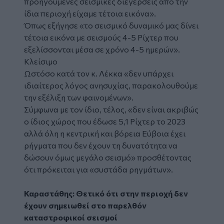
προηγούμενες σεισμικές διεγέρσεις από την
ίδια περιοχή είχαμε τέτοια εικόνα».
Όπως εξήγησε «το σεισμικό δυναμικό μας δίνει
τέτοια εικόνα με σεισμούς 4-5 Ρίχτερ που
εξελίσσονται μέσα σε χρόνο 4-5 ημερών».
Κλείσιμο
Ωστόσο κατά τον κ. Λέκκα «δεν υπάρχει
ιδιαίτερος λόγος ανησυχίας, παρακολουθούμε
την εξέλιξη των φαινομένων».
Σύμφωνα με τον ίδιο, τέλος, «δεν είναι ακριβώς
ο ίδιος χώρος που έδωσε 5,1 Ρίχτερ το 2023
αλλά όλη η κεντρική και βόρεια Εύβοια έχει
ρήγματα που δεν έχουν τη δυνατότητα να
δώσουν όμως μεγάλο σεισμό» προσθέτοντας
ότι πρόκειται για «συστάδα ρηγμάτων».
Καραστάθης: Θετικό ότι στην περιοχή δεν
έχουν σημειωθεί στο παρελθόν
καταστροφικοί σεισμοί