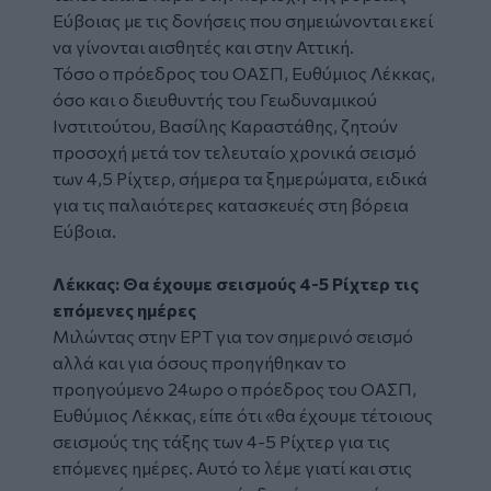
Εύβοιας με τις δονήσεις που σημειώνονται εκεί
να γίνονται αισθητές και στην Αττική.
Τόσο ο πρόεδρος του ΟΑΣΠ, Ευθύμιος Λέκκας,
όσο και ο διευθυντής του Γεωδυναμικού
Ινστιτούτου, Βασίλης Καραστάθης, ζητούν
προσοχή μετά τον τελευταίο χρονικά σεισμό
των 4,5 Ρίχτερ, σήμερα τα ξημερώματα, ειδικά
για τις παλαιότερες κατασκευές στη βόρεια
Εύβοια.
Λέκκας: Θα έχουμε σεισμούς 4-5 Ρίχτερ τις
επόμενες ημέρες
Μιλώντας στην ΕΡΤ για τον σημερινό σεισμό
αλλά και για όσους προηγήθηκαν το
προηγούμενο 24ωρο ο πρόεδρος του ΟΑΣΠ,
Ευθύμιος Λέκκας, είπε ότι «θα έχουμε τέτοιους
σεισμούς της τάξης των 4-5 Ρίχτερ για τις
επόμενες ημέρες. Αυτό το λέμε γιατί και στις