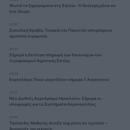
Φωτιά τα ξημερώματα στη Σητεία - Η δεύτερη μέσα σε
ένα 24ωρο
07:37
Σαουδική Αραβία, Τουρκία και Πακιστάν υπογράφουν
αμυντική συμφωνία
07:31
Σήμερα η δεύτερη πληρωμή των δικαιούχων του
Λογαριασμού Αγροτικής Εστίας
07:25
Εορτολόγιο: Ποιοι γιορτάζουν σήμερα 7 Αυγούστου
07:17
Νέο Διεθνές Αεροδρόμιο Ηρακλείου: Σήμερα οι
υπογραφές για τα Συστήματα Αεροναυτιλίας
07:10
Ταϋλάνδη: Μαθητής άνοιξε πυρ μέσα σε σχολείο –
Αναφορές για νεκρούς