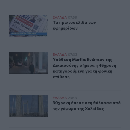
Τα πρωτοσέλιδα των εφημερίδων
ΕΛΛAΔΑ
07:59
Τα πρωτοσέλιδα των εφημερίδων
Τα πρωτοσέλιδα των
εφημερίδων
Υπόθεση Marfin: Ενώπιον της Δικαιοσύνης σήμερα η 46
ΕΛΛAΔΑ
07:03
Υπόθεση Marfin: Ενώπιον της Δικαι
Υπόθεση Marfin: Ενώπιον της
Δικαιοσύνης σήμερα η 46χρονη
κατηγορούμενη για τη φονική
επίθεση
30χρονη έπεσε στη θάλασσα από την γέφυρα της Χαλκί
ΕΛΛAΔΑ
23:43
30χρονη έπεσε στη θάλασσα από τη
30χρονη έπεσε στη θάλασσα από
την γέφυρα της Χαλκίδας