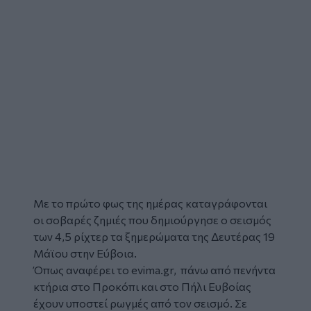
Με το πρώτο φως της ημέρας καταγράφονται
οι σοβαρές ζημιές που δημιούργησε ο
σεισμός
των 4,5 ρίχτερ τα ξημερώματα της Δευτέρας 19
Μάϊου στην
Εύβοια
.
Όπως αναφέρει το
evima.gr
, πάνω από πενήντα
κτήρια στο Προκόπι και στο Πήλι Ευβοίας
έχουν υποστεί ρωγμές από τον σεισμό. Σε