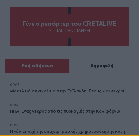
Γίνε ο ρεπόρτερ του CRETALIVE
ΣΤΕΊΛΕ ΤΗΝ ΕΊΔΗΣΗ
Ροή ειδήσεων
Δημοφιλή
09:13
Μακελειό σε σχολείο στην Ταϊλάνδη: Στους 7 οι νεκροί
09:00
ΗΠΑ: Ένας νεκρός από τις πυρκαγιές στην Καλιφόρνια
09:00
Η νέα εποχή της επιχειρηματικής χρηματοδότησης και η
αξία των συνεργειών