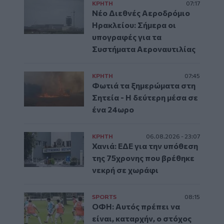
ΚΡΗΤΗ
07:17
Νέο Διεθνές Αεροδρόμιο
Ηρακλείου: Σήμερα οι
υπογραφές για τα
Συστήματα Αεροναυτιλίας
ΚΡΗΤΗ
07:45
Φωτιά τα ξημερώματα στη
Σητεία - Η δεύτερη μέσα σε
ένα 24ωρο
ΚΡΗΤΗ
06.08.2026 - 23:07
Χανιά: ΕΔΕ για την υπόθεση
της 75χρονης που βρέθηκε
νεκρή σε χωράφι
SPORTS
08:15
ΟΦΗ: Αυτός πρέπει να
είναι, καταρχήν, ο στόχος