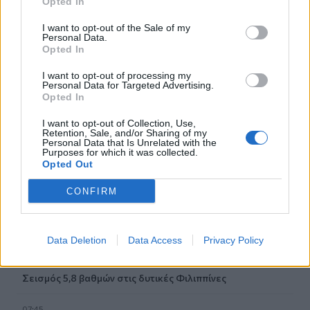
Opted In
08:22
Φωτιά σε εγκαταλελειμμένο κτίριο στο Μοσχάτο
I want to opt-out of the Sale of my
Personal Data.
Opted In
08:15
ΟΦΗ: Αυτός πρέπει να είναι, καταρχήν, ο στόχος στο
I want to opt-out of processing my
Σούπερ Καπ
Personal Data for Targeted Advertising.
Opted In
08:08
I want to opt-out of Collection, Use,
Πυρά σε λύκειο στην Ταϊλάνδη - Τουλάχιστον 2 νεκροί
Retention, Sale, and/or Sharing of my
Personal Data that Is Unrelated with the
Purposes for which it was collected.
08:06
Opted Out
«Τριλογία» επετειακών εκδηλώσεων 160 ετών από την
Αρκαδική Εθελοθυσία
CONFIRM
07:59
Τα πρωτοσέλιδα των εφημερίδων
Data Deletion
Data Access
Privacy Policy
07:52
Σεισμός 5,8 βαθμών στις δυτικές Φιλιππίνες
07:45