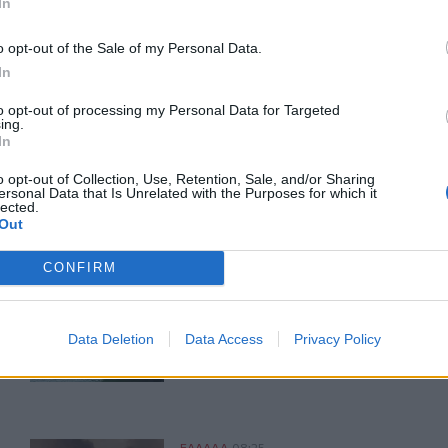
In
ετείο
ΕΦΚΑ
Τραυματίες
o opt-out of the Sale of my Personal Data.
In
to opt-out of processing my Personal Data for Targeted
ing.
ερ του CRETALIVE
In
ΤΗΝ ΕΊΔΗΣΗ
o opt-out of Collection, Use, Retention, Sale, and/or Sharing
ersonal Data that Is Unrelated with the Purposes for which it
lected.
Out
CONFIRM
ν κρουσμάτων
Πειραιάς: Κορυφώνεται η έξοδος του Αυγούστου
ΕΛΛAΔΑ
09:19
κή στο επίκεντρο των κρουσμάτων
Πειραιάς: Κορυφώνεται η έξοδος τ
Πειραιάς: Κορυφώνεται η έξοδος
Data Deletion
Data Access
Privacy Policy
του Αυγούστου
ΕΛΛAΔΑ
08:25