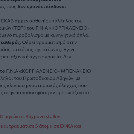
ίας τους
δεν εμπνέει κίνδυνο.
ο ΕΚΑΒ άρρεν ασθενής υπάλληλος του
τικών (ΤΕΠ) του Γ.Ν.Α «ΚΟΡΓΙΑΛΕΝΕΙΟ-
μενο πυροβολισμό με κυνηγητικό όπλο
.
σταθερό
ς. Φέρει τραυματισμό στην
οδός, στο ύψος της πτέρνας. Έγινε
 και αξονική αγγειογραφία. Δεν
 στο Γ.Ν.Α «ΚΟΡΓΙΑΛΕΝΕΙΟ- ΜΠΕΝΑΚΕΙΟ
λληλοι του Πρωτοδικείου Αθηνών, με
ρης κλινικοεργαστηριακός έλεγχος που
είς στην παρούσα φάση αντιμετωπίζονται
 12 μηνών σε 35χρονο stalker
και τραυμάτισε 5 άτομα σε ΕΦΚΑ και