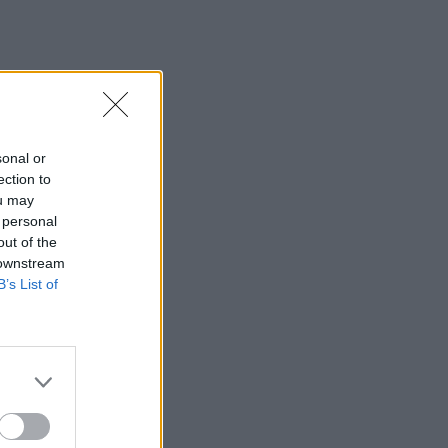
08:51
Χανιά: Συνελήφθη 24χρονος μετά από
καταγγελία ότι κλείδωσε την 17χρονη
πρώην του ε σπίτι
08:42
sonal or
Κ.Καρτάλης: Η Ευρώπη θερμαίνεται
ection to
ταχύτερα από άλλες ηπείρους
ou may
 personal
08:34
out of the
Δεύτερη πηγή εισοδήματος για τους
 downstream
επαγγελματίες ψαράδες ο αλιευτικός
B’s List of
τουρισμός
08:25
Από την Αττική στη Νότια Γαλλία : Οι
εμπειρίες Ελλήνων και Γάλλων
πυροσβεστών στα πύρινα μέτωπα
08:18