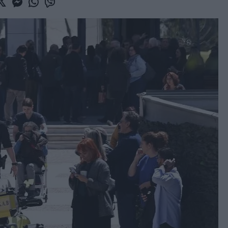
book
witter
Messenger
Whatsapp
Viber