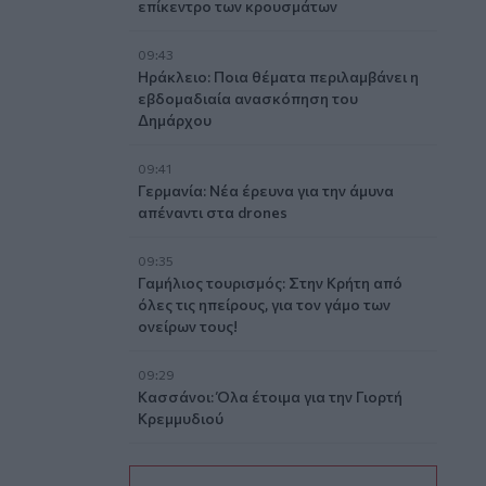
επίκεντρο των κρουσμάτων
09:43
Ηράκλειο: Ποια θέματα περιλαμβάνει η
εβδομαδιαία ανασκόπηση του
Δημάρχου
09:41
Γερμανία: Νέα έρευνα για την άμυνα
απέναντι στα drones
09:35
Γαμήλιος τουρισμός: Στην Κρήτη από
όλες τις ηπείρους, για τον γάμο των
ονείρων τους!
09:29
Κασσάνοι: Όλα έτοιμα για την Γιορτή
Κρεμμυδιού
09:24