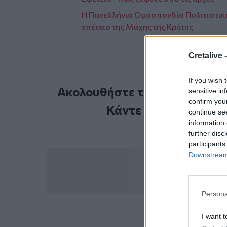
Η Πανελλήνια Ομοσπονδία Πολιτιστικώ
επέτειο της Μάχης της Κρήτης
Cretalive 
If you wish 
Ακολουθήστε το Cretalive στ
sensitive in
confirm you
Κάντε εγγραφή στο 
continue se
information 
further disc
participants
Downstream 
Persona
I want t
ΣΧΕΤ