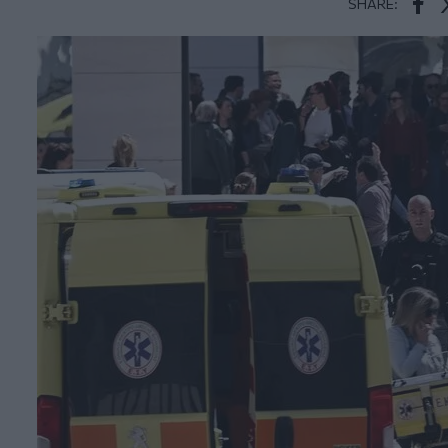
SHARE:
Face
T