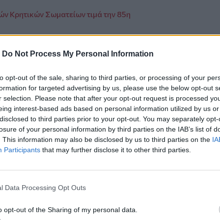
ν Κρητικών Σωματείων τιμά την 85η
-
Do Not Process My Personal Information
to opt-out of the sale, sharing to third parties, or processing of your per
ο
Google News
και στο
Facebook
formation for targeted advertising by us, please use the below opt-out s
r selection. Please note that after your opt-out request is processed y
κανάλι μας στο
YouTube
eing interest-based ads based on personal information utilized by us or
disclosed to third parties prior to your opt-out. You may separately opt-
losure of your personal information by third parties on the IAB’s list of
. This information may also be disclosed by us to third parties on the
IA
Participants
that may further disclose it to other third parties.
l Data Processing Opt Outs
o opt-out of the Sharing of my personal data.
ΙΚΆ TAGS