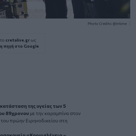
Photo Credits: @Intime
 το
cretalive.gr
ως
η πηγή στο Google
 κατάσταση της υγείας των 5
του 89χρονου
με την καραμπίνα στον
 του πρώην Ειρηνοδικείου στη
νοσοκομείο «Κοργιαλένειο –