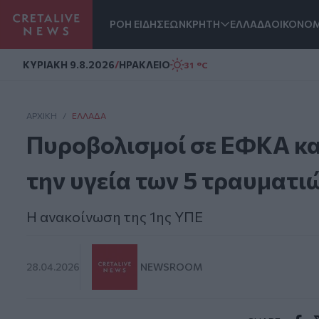
ΡΟΗ ΕΙΔΗΣΕΩΝ
ΚΡΗΤΗ
ΕΛΛΑΔΑ
ΟΙΚΟΝΟΜ
Homepage
ΚΥΡΙΑΚΗ 9.8.2026
/
ΗΡΑΚΛΕΙΟ
31 °C
ΑΡΧΙΚΗ
/
ΕΛΛΆΔΑ
Πυροβολισμοί σε ΕΦΚΑ και
την υγεία των 5 τραυματι
Η ανακοίνωση της 1ης ΥΠΕ
28.04.2026
NEWSROOM