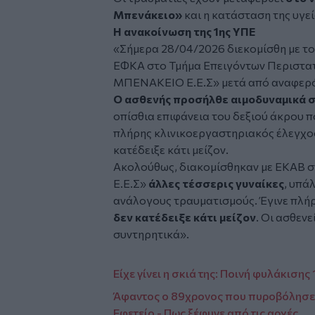
Μπενάκειο»
και η κατάσταση της υγε
Η ανακοίνωση της 1ης ΥΠΕ
«Σήμερα 28/04/2026 διεκομίσθη με τ
ΕΦΚΑ στο Τμήμα Επειγόντων Περιστα
ΜΠΕΝΑΚΕΙΟ Ε.Ε.Σ» μετά από αναφερό
Ο ασθενής προσήλθε αιμοδυναμικά 
οπίσθια επιφάνεια του δεξιού άκρου π
πλήρης κλινικοεργαστηριακός έλεγχος
κατέδειξε κάτι μείζον.
Ακολούθως, διακομίσθηκαν με ΕΚΑΒ
Ε.Ε.Σ»
άλλες τέσσερις γυναίκες
, υπά
ανάλογους τραυματισμούς. Έγινε πλή
δεν κατέδειξε κάτι μείζον
. Οι ασθεν
συντηρητικά».
Είχε γίνει η σκιά της: Ποινή φυλάκισης
Άφαντος ο 89χρονος που πυροβόλησε 
Εφετείο - Πως ξέφυγε από τις αρχές