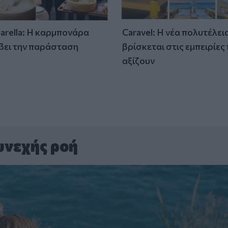
tarella: Η καρμπονάρα
Caravel: Η νέα πολυτέλει
βει την παράσταση
βρίσκεται στις εμπειρίες
)
αξίζουν
υνεχής ροή