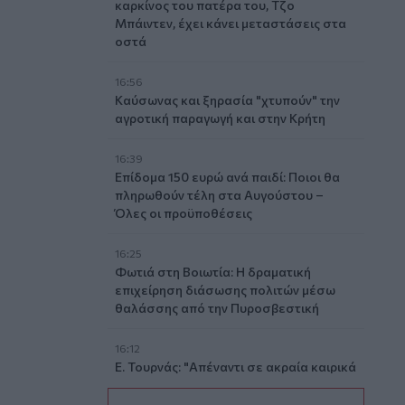
καρκίνος του πατέρα του, Τζο
Μπάιντεν, έχει κάνει μεταστάσεις στα
οστά
16:56
Καύσωνας και ξηρασία "χτυπούν" την
αγροτική παραγωγή και στην Κρήτη
16:39
Επίδομα 150 ευρώ ανά παιδί: Ποιοι θα
πληρωθούν τέλη στα Αυγούστου –
Όλες οι προϋποθέσεις
16:25
Φωτιά στη Βοιωτία: Η δραματική
επιχείρηση διάσωσης πολιτών μέσω
θαλάσσης από την Πυροσβεστική
16:12
Ε. Τουρνάς: "Απέναντι σε ακραία καιρικά
φαινόμενα δεν υπάρχουν περιθώρια
εφησυχασμού"