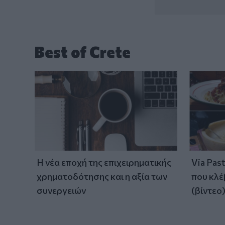
Best of Crete
Η νέα εποχή της επιχειρηματικής
Via Pas
χρηματοδότησης και η αξία των
που κλέ
συνεργειών
(βίντεο