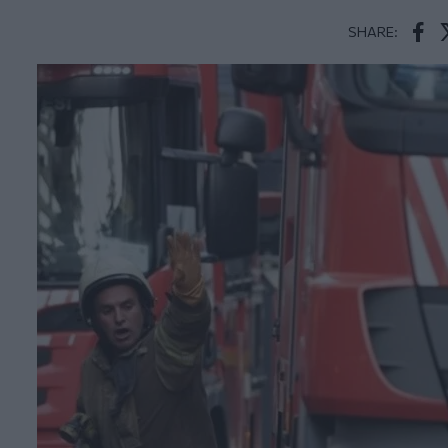
SHARE:
Face
T