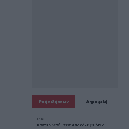
Ροή ειδήσεων
Δημοφιλή
17:16
Χάντερ Μπάιντεν: Αποκάλυψε ότι ο