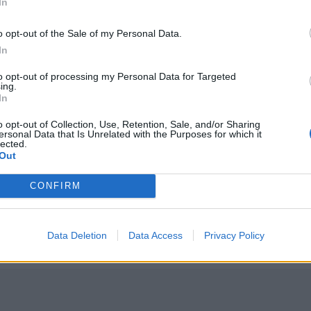
In
o opt-out of the Sale of my Personal Data.
In
to opt-out of processing my Personal Data for Targeted
ing.
σης πολιτών μέσω θαλάσσης από την Πυροσβεστική
Ε. Τουρνάς: "Απέναντι σε ακραία καιρικά φαινόμενα δε
ΕΛΛAΔΑ
16:12
In
ή επιχείρηση διάσωσης πολιτών μέσω θαλάσσης από την Πυρ
Ε. Τουρνάς: "Απέναντι σε ακραία κ
Ε. Τουρνάς: "Απέναντι σε ακραία
καιρικά φαινόμενα δεν υπάρχουν
o opt-out of Collection, Use, Retention, Sale, and/or Sharing
περιθώρια εφησυχασμού"
ersonal Data that Is Unrelated with the Purposes for which it
lected.
Out
ογράφοι
Θρίλερ στον Λυκαβηττό: Σε 57χρονη γυναίκα από την Κυ
ΕΛΛAΔΑ
14:59
CONFIRM
οι δύο αξονικοί τομογράφοι
Θρίλερ στον Λυκαβηττό: Σε 57χρονη
Θρίλερ στον Λυκαβηττό: Σε
57χρονη γυναίκα από την Κυψέλη
ανήκει η σορός (photos)
Data Deletion
Data Access
Privacy Policy