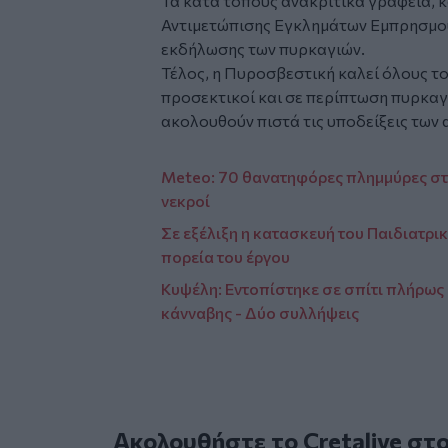
Τα κατά τόπους ανακριτικά γραφεία, κ
Αντιμετώπισης Εγκλημάτων Εμπρησμού (
εκδήλωσης των πυρκαγιών.
Τέλος, η Πυροσβεστική καλεί όλους του
προσεκτικοί και σε περίπτωση πυρκαγι
ακολουθούν πιστά τις υποδείξεις των
Meteo: 70 θανατηφόρες πλημμύρες στη
νεκροί
Σε εξέλιξη η κατασκευή του Παιδιατρ
πορεία του έργου
Κυψέλη: Εντοπίστηκε σε σπίτι πλήρως
κάνναβης - Δύο συλλήψεις
Ακολουθήστε το Cretalive στ