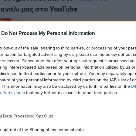
κανάλι μας στο
YouTube
-
Do Not Process My Personal Information
to opt-out of the sale, sharing to third parties, or processing of your per
formation for targeted advertising by us, please use the below opt-out s
r selection. Please note that after your opt-out request is processed y
eing interest-based ads based on personal information utilized by us or
disclosed to third parties prior to your opt-out. You may separately opt-
ΙΚΆ TAGS
losure of your personal information by third parties on the IAB’s list of
οσβεστική
Κατάσβεση
. This information may also be disclosed by us to third parties on the
IA
Participants
that may further disclose it to other third parties.
l Data Processing Opt Outs
ερ του CRETALIVE
ΤΗΝ ΕΊΔΗΣΗ
o opt-out of the Sharing of my personal data.