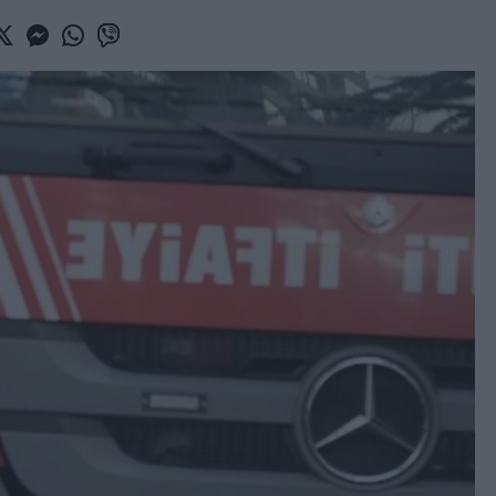
book
witter
Messenger
Whatsapp
Viber