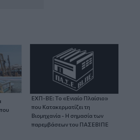
14:37
ΟΦΗ: Η τρίτη φανέλα για τη νέα σεζόν -
«Το πορτοκαλί που κουβαλά την
ιστορία μας»
14:34
Χαμός με τον Μπρούκλιν Μπέκαμ που
έβρασε ζυμαρικά με θαλασσινό νερό
(video)
ΕΧΠ-ΒΕ: Το «Ενιαίο Πλαίσιο»
α
που Κατακερματίζει τη
 που
Βιομηχανία - Η σημασία των
παρεμβάσεων του ΠΑΣΕΒΙΠΕ