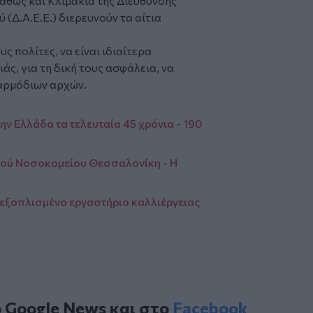
αθώς και Κλιμάκια της Διεύθυνσης
Δ.Α.Ε.Ε.) διερευνούν τα αίτια
ς πολίτες, να είναι ιδιαίτερα
άς, για τη δική τους ασφάλεια, να
 αρμόδιων αρχών.
ν Ελλάδα τα τελευταία 45 χρόνια - 190
ικού Νοσοκομείου Θεσσαλονίκη - Η
 εξοπλισμένο εργαστήριο καλλιέργειας
ο
Google News
και στο
Facebook