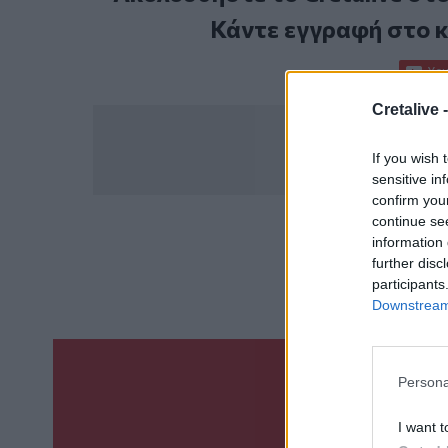
Κάντε εγγραφή στο 
Cretalive 
If you wish 
sensitive in
confirm you
continue se
information 
ΣΧΕΤ
further disc
Πυρκαγιές
Πυρ
participants
Downstream 
Persona
Γίνε ο ρεπόρτ
ΣΤΕΊΛΕ 
I want t