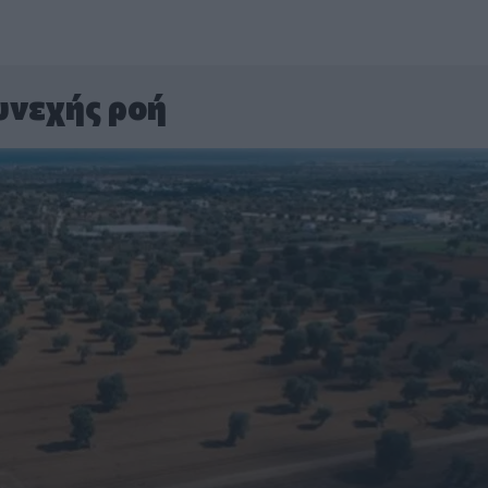
υνεχής ροή