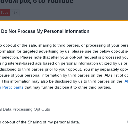
κανάλι μας στο
YouTube
-
Do Not Process My Personal Information
to opt-out of the sale, sharing to third parties, or processing of your per
formation for targeted advertising by us, please use the below opt-out s
r selection. Please note that after your opt-out request is processed y
ΙΚΆ TAGS
eing interest-based ads based on personal information utilized by us or
disclosed to third parties prior to your opt-out. You may separately opt-
τική
Πυρκαγιές
losure of your personal information by third parties on the IAB’s list of
. This information may also be disclosed by us to third parties on the
IA
Participants
that may further disclose it to other third parties.
ερ του CRETALIVE
l Data Processing Opt Outs
ΤΗΝ ΕΊΔΗΣΗ
o opt-out of the Sharing of my personal data.