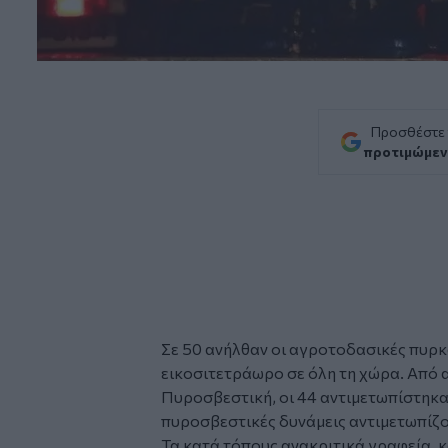
Προσθέστε
προτιμώμεν
Σε 50 ανήλθαν οι αγροτοδασικές
πυρκ
εικοσιτετράωρο σε όλη τη χώρα. Από α
Πυροσβεστική
, οι 44 αντιμετωπίστηκα
πυροσβεστικές δυνάμεις αντιμετωπίζο
Τα κατά τόπους ανακριτικά γραφεία, κ