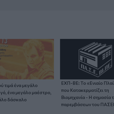
ΕΧΠ-ΒΕ: Το «Ενιαίο Πλα
ύ τιμά ένα μεγάλο
που Κατακερματίζει τη
γό, ένα μεγάλο μαέστρο,
Βιομηχανία - Η σημασία 
άλο δάσκαλο
παρεμβάσεων του ΠΑΣΕ