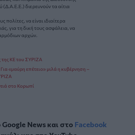
Δ.Α.Ε.Ε.) διερευνούν τα αίτια
ς πολίτες, να είναι ιδιαίτερα
άς, για τη δική τους ασφάλεια, να
 αρμόδιων αρχών.
 της ΚΕ του ΣΥΡΙΖΑ
Για «μαύρη επέτειο» μιλά η κυβέρνηση –
ΥΡΙΖΑ
ωτιά στο Κορωπί
ο
Google News
και στο
Facebook