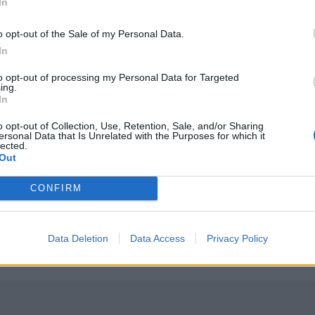
In
o opt-out of the Sale of my Personal Data.
In
ιό Φάληρο - Εκκενώθηκε προληπτικά πολυκατοικία
Σοκαριστικά στοιχεία άφησε πίσω της η μέγα-πυρκαγιά 
ΕΛΛAΔΑ
23:27
to opt-out of processing my Personal Data for Targeted
 κατάστημα στο Παλαιό Φάληρο - Εκκενώθηκε προληπτικά πο
Σοκαριστικά στοιχεία άφησε πίσω τ
Σοκαριστικά στοιχεία άφησε
ing.
πίσω της η μέγα-πυρκαγιά στην
In
Αττικοβοιωτία
o opt-out of Collection, Use, Retention, Sale, and/or Sharing
ersonal Data that Is Unrelated with the Purposes for which it
lected.
Out
ν στελέχη: «Συνεχής εσωστρέφεια και τραγικά επικοινωνι
Λαμία: Απατεώνες άρπαξαν μεγάλο χρηματικό ποσό από
ΕΛΛAΔΑ
21:39
ού-Γρατσία από πρώην στελέχη: «Συνεχής εσωστρέφεια και 
Λαμία: Απατεώνες άρπαξαν μεγάλο 
Λαμία: Απατεώνες άρπαξαν
CONFIRM
μεγάλο χρηματικό ποσό από
ηλικιωμένη
Data Deletion
Data Access
Privacy Policy