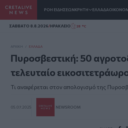
ΡΟΗ ΕΙΔΗΣΕΩΝ
ΚΡΗΤΗ
ΕΛΛΑΔΑ
ΟΙΚΟΝΟΜ
Homepage
ΣAΒΒΑΤΟ 8.8.2026
/
ΗΡΑΚΛΕΙΟ
28 °C
ΑΡΧΙΚΗ
/
ΕΛΛΆΔΑ
Πυροσβεστική: 50 αγροτο
τελευταίο εικοσιτετράωρο
Τι αναφέρεται στον απολογισμό της Πυροσ
05.07.2025
NEWSROOM