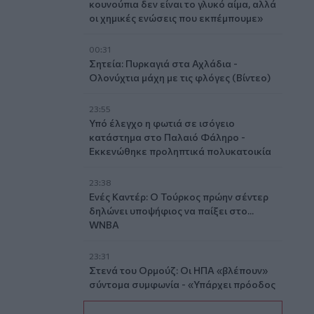
κουνούπια δεν είναι το γλυκό αίμα, αλλά
οι χημικές ενώσεις που εκπέμπουμε»
00:31
Σητεία: Πυρκαγιά στα Αχλάδια -
Ολονύχτια μάχη με τις φλόγες (Βίντεο)
23:55
Υπό έλεγχο η φωτιά σε ισόγειο
κατάστημα στο Παλαιό Φάληρο -
Εκκενώθηκε προληπτικά πολυκατοικία
23:38
Ενές Καντέρ: Ο Τούρκος πρώην σέντερ
δηλώνει υποψήφιος να παίξει στο...
WNBA
23:31
Στενά του Ορμούζ: Οι ΗΠΑ «βλέπουν»
σύντομα συμφωνία - «Υπάρχει πρόοδος
μεταξύ Ιράν και Ομάν»