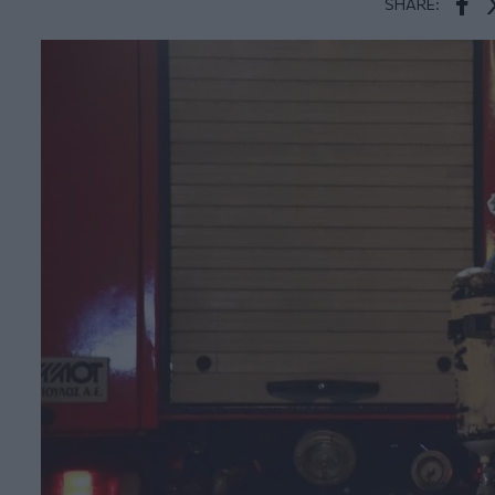
SHARE:
Face
T