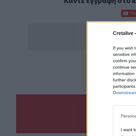
Κάντε εγγραφή στο 
Cretalive 
If you wish 
sensitive in
confirm you
ΣΧΕΤ
continue se
information 
Πυροσβεσ
further disc
participants
Downstream 
Γίνε ο ρεπόρτ
Persona
ΣΤΕΊΛΕ 
I want t