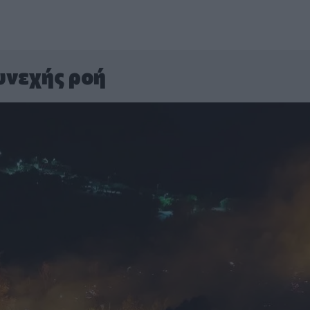
υνεχής ροή