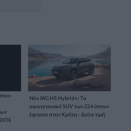
21:31
Μεταναστευτικό: Σύλληψη 18χρονου
διακινητή για την "καραβιά" στον
Τσούτσουρα
21:11
Δημοπρατείται η μπάλα των ιστορικών
γκολ του Μαραντόνα επί της Αγγλίας
στο Μουντιάλ 1986
ίσιο»
Νέο MG HS Hybrid+: Το
οικογενειακό SUV των 224 ίππων
των
έφτασε στην Κρήτη - Δείτε τιμή
ΒΙΠΕ