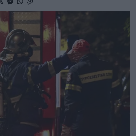
book
witter
Messenger
Whatsapp
Viber