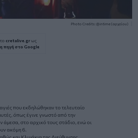
Photo Credits: @intime (αρχείου)
 το
cretalive.gr
ως
η πηγή στο Google
αγιές
που εκδηλώθηκαν το τελευταίο
υτές, όπως έγινε γνωστό από την
ν άμεσα, στο αρχικό τους στάδιο, ενώ οι
υν ακόμη 6.
αθώς και Κλιμάκια της Διεύθυνσης