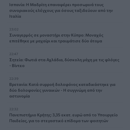
Ισπανία: Η Μαδρίτη επαναφέρει προσωρινά τους
συνοριακούς ελέγχους για όσους ταξιδεύουν από την
Ιταλία
23:02
Συναγερμός σε μοναστήρι στην Κύπρο: Μοναχός
επιτέθηκε με μαχαίρι και τραυμάτισε δύο άτομα
22:47
Σητεία: Φωτιά στα Αχλάδια, δύσκολη μάχη με τις φλόγες
- Βίντεο
22:39
Βρετανία: Κατά συρροή δολοφόνος καταδικάστηκε για
δύο δολοφονίες γυναικών - Η συγγνώμη από την
αστυνομία
22:32
Πανεπιστήμιο Κρήτης: 3,35 εκατ. ευρώ από το Υπουργείο
Παιδείας, για το στεγαστικό επίδομα των φοιτητών