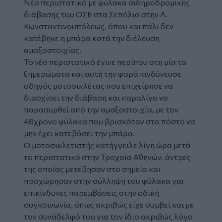
Νέο περιστατικό με φύλακα σιδηροδρομικής
διάβασης του ΟΣΕ στα Σεπόλια στην Λ.
Κωνσταντινουπόλεως, όπου και πάλι δεν
κατέβηκε η μπάρα κατά την διέλευση
αμαξοστοιχίας.
Το νέο περιστατικό έγινε περίπου στη μία τα
ξημερώματα και αυτή την φορά κινδύνευσε
οδηγός μοτοσικλέτας που επιχείρησε να
διασχίσει την διάβαση και παραλίγο να
παρασυρθεί από την αμαξοστοιχία, με τον
48χρονο φύλακα που βρισκόταν στο πόστο να
μην έχει κατεβάσει την μπάρα.
Ο μοτοσικλετιστής κατήγγειλε λίγη ώρα μετά
το περιστατικό στην Τροχαία Αθηνών, άντρες
της οποίας μετέβησαν στο σημείο και
προχώρησαν στην σύλληψη του φύλακα για
επικίνδυνες παρεμβάσεις στην οδική
συγκοινωνία, όπως ακριβώς είχε συμβεί και με
τον συνάδελφό του για τον ίδιο ακριβώς λόγο