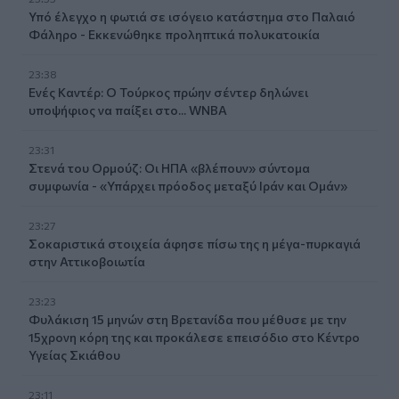
Υπό έλεγχο η φωτιά σε ισόγειο κατάστημα στο Παλαιό
Φάληρο - Εκκενώθηκε προληπτικά πολυκατοικία
23:38
Ενές Καντέρ: Ο Τούρκος πρώην σέντερ δηλώνει
υποψήφιος να παίξει στο... WNBA
23:31
Στενά του Ορμούζ: Οι ΗΠΑ «βλέπουν» σύντομα
συμφωνία - «Υπάρχει πρόοδος μεταξύ Ιράν και Ομάν»
23:27
Σοκαριστικά στοιχεία άφησε πίσω της η μέγα-πυρκαγιά
στην Αττικοβοιωτία
23:23
Φυλάκιση 15 μηνών στη Βρετανίδα που μέθυσε με την
15χρονη κόρη της και προκάλεσε επεισόδιο στο Κέντρο
Υγείας Σκιάθου
23:11