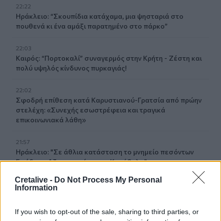
22:22
Ηράκλειο: “Σκουπίδια κατάχαμα, μια ψησταριά στο
πουθενά κι ένα αμάξι παρατημένο στο πάρκο”
22:03
Καιρός: “Πορτοκαλί” συναγερμός στην Κρήτη - Ζέστη και
πολύ υψηλός κίνδυνος πυρκαγιάς!
22:02
Σφοδρή επίθεση κατά Καρυστιανού-Γρατσία από πρώην
στελέχη: «Συνεχής εσωστρέφεια και τραγικά
επικοινωνιακά λάθη»
21:57
Ηράκλειο: "Σε άθλια κατάσταση το μνημείο πεσόντων
Εφέδρων Αξιωματικών στον Καράβολα"
Cretalive -
Do Not Process My Personal
21:39
Information
Λαμία: Απατεώνες άρπαξαν μεγάλο χρηματικό ποσό από
ηλικιωμένη
If you wish to opt-out of the sale, sharing to third parties, or