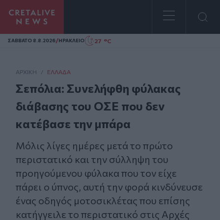
Homepage
/
27 °C
ΣAΒΒΑΤΟ 8.8.2026
ΗΡΑΚΛΕΙΟ
ΑΡΧΙΚΗ
/
ΕΛΛΆΔΑ
Σεπόλια: Συνελήφθη φύλακας
διάβασης του ΟΣΕ που δεν
κατέβασε την μπάρα
Μόλις λίγες ημέρες μετά το πρώτο
περιστατικό και την σύλληψη του
προηγούμενου φύλακα που τον είχε
πάρει ο ύπνος, αυτή την φορά κινδύνευσε
ένας οδηγός μοτοσικλέτας που επίσης
κατήγγειλε το περιστατικό στις Αρχές