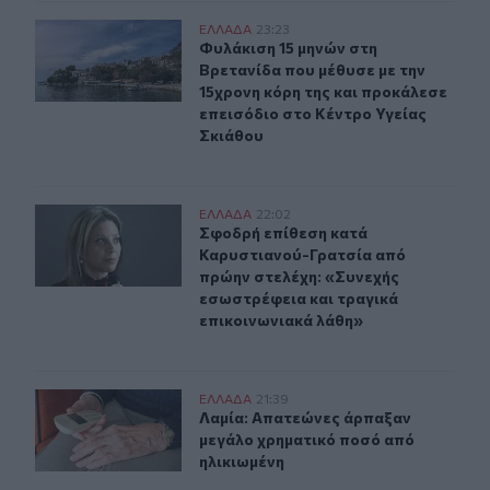
Φυλάκιση 15 μηνών στη Βρετανίδα που μέθυσε με την 15
ΕΛΛAΔΑ
23:23
Φυλάκιση 15 μηνών στη Βρετανίδα π
Φυλάκιση 15 μηνών στη
Βρετανίδα που μέθυσε με την
15χρονη κόρη της και προκάλεσε
επεισόδιο στο Κέντρο Υγείας
Σκιάθου
Σφοδρή επίθεση κατά Καρυστιανού-Γρατσία από πρώην 
ΕΛΛAΔΑ
22:02
Σφοδρή επίθεση κατά Καρυστιανού-
Σφοδρή επίθεση κατά
Καρυστιανού-Γρατσία από
πρώην στελέχη: «Συνεχής
εσωστρέφεια και τραγικά
επικοινωνιακά λάθη»
Λαμία: Απατεώνες άρπαξαν μεγάλο χρηματικό ποσό από
ΕΛΛAΔΑ
21:39
Λαμία: Απατεώνες άρπαξαν μεγάλο 
Λαμία: Απατεώνες άρπαξαν
μεγάλο χρηματικό ποσό από
ηλικιωμένη