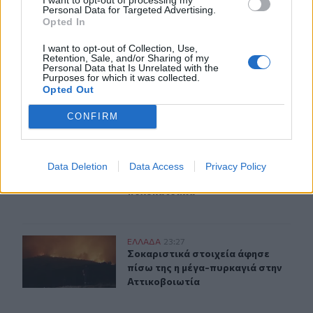
ΠΕΡΙΣΣΟΤΕΡΑ
Personal Data for Targeted Advertising.
Opted In
I want to opt-out of Collection, Use,
Retention, Sale, and/or Sharing of my
Personal Data that Is Unrelated with the
Purposes for which it was collected.
Opted Out
ΣΧΕΤΙΚA AΡΘΡΑ
CONFIRM
Υπό έλεγχο η φωτιά σε ισόγειο κατάστημα στο Παλαιό
ΕΛΛAΔΑ
23:55
Υπό έλεγχο η φωτιά σε ισόγειο κα
Υπό έλεγχο η φωτιά σε ισόγειο
κατάστημα στο Παλαιό Φάληρο -
Data Deletion
Data Access
Privacy Policy
Εκκενώθηκε προληπτικά
πολυκατοικία
Σοκαριστικά στοιχεία άφησε πίσω της η μέγα-πυρκαγιά
ΕΛΛAΔΑ
23:27
Σοκαριστικά στοιχεία άφησε πίσω τ
Σοκαριστικά στοιχεία άφησε
πίσω της η μέγα-πυρκαγιά στην
Αττικοβοιωτία