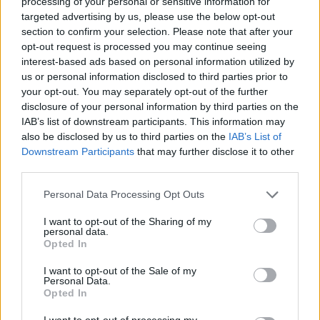
processing of your personal or sensitive information for
21:33
targeted advertising by us, please use the below opt-out
Μεσογειακή φώκια έκανε στάση για ξεκούραση στην
section to confirm your selection. Please note that after your
παραλία της Αγίας Βάσως στο Τρίκερι
opt-out request is processed you may continue seeing
interest-based ads based on personal information utilized by
21:31
us or personal information disclosed to third parties prior to
Μεταναστευτικό: Σύλληψη 18χρονου διακινητή για την
your opt-out. You may separately opt-out of the further
"καραβιά" στον Τσούτσουρα
disclosure of your personal information by third parties on the
IAB’s list of downstream participants. This information may
21:11
also be disclosed by us to third parties on the
IAB’s List of
Δημοπρατείται η μπάλα των ιστορικών γκολ του
Downstream Participants
that may further disclose it to other
Μαραντόνα επί της Αγγλίας στο Μουντιάλ 1986
third parties.
21:08
Personal Data Processing Opt Outs
Διεθνείς διακρίσεις για τη μαθητική ταινία stop motion
«Shared Weights» του 8ου Γυμνασίου Ηρακλείου
I want to opt-out of the Sharing of my
personal data.
Opted In
20:57
ΥΠΑΑΤ – ΑΑΔΕ: Υπεγράφη κοινή απόφαση για
I want to opt-out of the Sale of my
επενδύσεις 263,5 εκατ. ευρώ
Personal Data.
Opted In
I want to opt-out of processing my