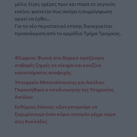
μόλις λίγες ημέρες πριν και παρά το γεγονός
εκείνο, φαίνεται πως ακόμα η συμμόρφωση
αργεί να έρθει…
Για το νέο περιστατικό επίσης διενεργείται
προανάκριση από το αρμόδιο Τμήμα Τροχαίας.
Φλώρινα: Φωτιά στο Βαρικό προξένησε
σοβαρές ζημιές σε οίκημα και κουζίνα
καταστήματος αναψυχής
Υπουργείο Μετανάστευσης και Ασύλου:
Παραιτήθηκε ο υποδιοικητής της Υπηρεσίας
Ασύλου
Ευθύμιος Λέκκας: «Δεν μπορούμε να
ξεχωρίσουμε έναν κύριο σεισμό» μέχρι τώρα
στις Κυκλάδες