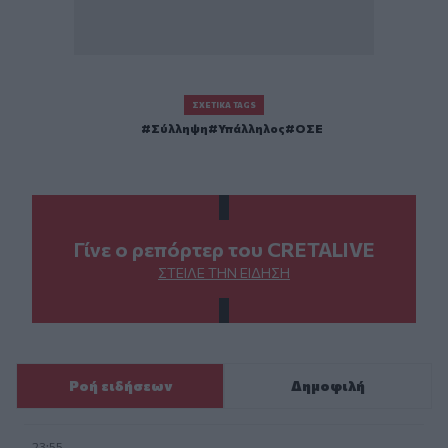
ΣΧΕΤΙΚΆ TAGS
Σύλληψη
Υπάλληλος
ΟΣΕ
Γίνε ο ρεπόρτερ του CRETALIVE
ΣΤΕΊΛΕ ΤΗΝ ΕΊΔΗΣΗ
Ροή ειδήσεων
Δημοφιλή
23:55