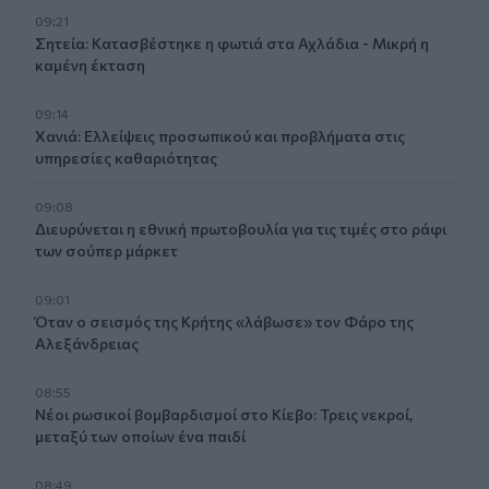
09:21
Σητεία: Κατασβέστηκε η φωτιά στα Αχλάδια - Μικρή η
καμένη έκταση
09:14
Χανιά: Ελλείψεις προσωπικού και προβλήματα στις
υπηρεσίες καθαριότητας
09:08
Διευρύνεται η εθνική πρωτοβουλία για τις τιμές στο ράφι
των σούπερ μάρκετ
09:01
Όταν ο σεισμός της Κρήτης «λάβωσε» τον Φάρο της
Αλεξάνδρειας
08:55
Νέοι ρωσικοί βομβαρδισμοί στο Κίεβο: Τρεις νεκροί,
μεταξύ των οποίων ένα παιδί
08:49