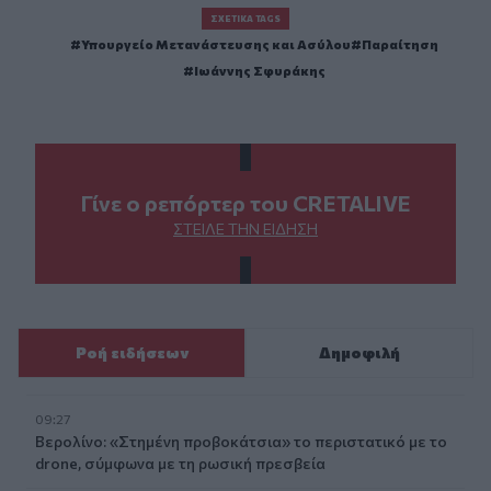
ΣΧΕΤΙΚΆ TAGS
Υπουργείο Μετανάστευσης και Ασύλου
Παραίτηση
Ιωάννης Σφυράκης
Γίνε ο ρεπόρτερ του CRETALIVE
ΣΤΕΊΛΕ ΤΗΝ ΕΊΔΗΣΗ
Ροή ειδήσεων
Δημοφιλή
09:27
Βερολίνο: «Στημένη προβοκάτσια» το περιστατικό με το
drone, σύμφωνα με τη ρωσική πρεσβεία