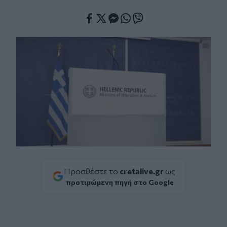
Facebook
Twitter
Messenger
Whatsapp
Viber
Προσθέστε το
cretalive.gr
ως
προτιμώμενη πηγή στο Google