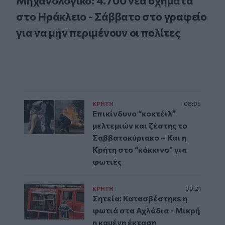
Μηχανολογικό: 4.700 νέα οχήματα
στο Ηράκλειο - Σάββατο στο γραφείο
για να μην περιμένουν οι πολίτες
ΚΡΗΤΗ
08:05
Επικίνδυνο “κοκτέιλ”
μελτεμιών και ζέστης το
Σαββατοκύριακο – Και η
Κρήτη στο “κόκκινο” για
φωτιές
ΚΡΗΤΗ
09:21
Σητεία: Κατασβέστηκε η
φωτιά στα Αχλάδια - Μικρή
η καμένη έκταση