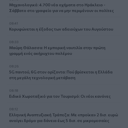
Μηχανολογικό: 4.700 νέα οχήματα στο Ηράκλειο -
Σάββατο στο γραφείο για να μην περιμένουν οι πολίτες
08:41
Κορυφώνεται η έξοδος των αδειούχων του Αυγούστου
08:33
Μαύρη Θάλασσα: Η εμπορική ναυτιλία στην πρώτη
γραμμή ενός ακήρυχτου πολέμου
08:26
5G παντού, 6G στον ορίζοντα: Πού βρίσκεται η Ελλάδα
στη μεγάλη τεχνολογική μετάβαση
08:18
Ειδικό Χωροταξικό για τον Τουρισμό: Οι νέοι κανόνες
08:12
Ελληνική Αναπτυξιακή Τράπεζα: Με «προίκα» 2 δισ. ευρώ
ανοίγει δρόμο για δάνεια έως 5 δισ. σε μικρομεσαίες