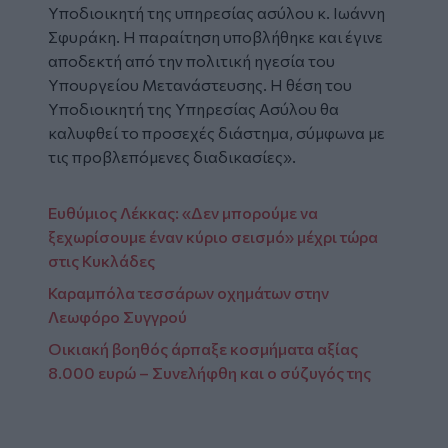
Υποδιοικητή της υπηρεσίας ασύλου κ. Ιωάννη
Σφυράκη. Η παραίτηση υποβλήθηκε και έγινε
αποδεκτή από την πολιτική ηγεσία του
Υπουργείου Μετανάστευσης. Η θέση του
Υποδιοικητή της Υπηρεσίας Ασύλου θα
καλυφθεί το προσεχές διάστημα, σύμφωνα με
τις προβλεπόμενες διαδικασίες».
Ευθύμιος Λέκκας: «Δεν μπορούμε να
ξεχωρίσουμε έναν κύριο σεισμό» μέχρι τώρα
στις Κυκλάδες
Καραμπόλα τεσσάρων οχημάτων στην
Λεωφόρο Συγγρού
Οικιακή βοηθός άρπαξε κοσμήματα αξίας
8.000 ευρώ – Συνελήφθη και ο σύζυγός της