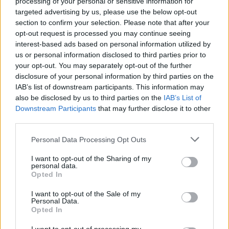
processing of your personal or sensitive information for
Τα πρωτοσέλιδα των εφημερίδων
targeted advertising by us, please use the below opt-out
section to confirm your selection. Please note that after your
07:22
opt-out request is processed you may continue seeing
Βραζιλία: Σε χαμηλό δεκαετίας η αποψίλωση του
interest-based ads based on personal information utilized by
Αμαζονίου – Μειώθηκε κατά 37%
us or personal information disclosed to third parties prior to
your opt-out. You may separately opt-out of the further
07:15
disclosure of your personal information by third parties on the
ΑΑΔΕ: Ανοιχτό το σύστημα Ενιαίας Αίτησης Ενίσχυσης
IAB’s list of downstream participants. This information may
2025 – Μέχρι πότε μπορούν να γίνουν διορθώσεις
also be disclosed by us to third parties on the
IAB’s List of
Downstream Participants
that may further disclose it to other
third parties.
ΠΕΡΙΣΣΟΤΕΡΑ
Personal Data Processing Opt Outs
I want to opt-out of the Sharing of my
personal data.
Opted In
ΣΧΕΤΙΚA AΡΘΡΑ
I want to opt-out of the Sale of my
Personal Data.
Opted In
Κορυφώνεται η έξοδος των αδειούχων του Αυγούστου
ΕΛΛAΔΑ
08:41