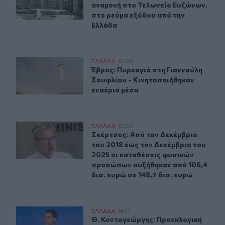
αναμονή στο Τελωνείο Ευζώνων,
στο ρεύμα εξόδου από την
Ελλάδα
Έβρος: Πυρκαγιά στη Γιαννούλη Σουφλίου - Κινητοποιή
ΕΛΛAΔΑ
16:06
Έβρος: Πυρκαγιά στη Γιαννούλη Σο
Έβρος: Πυρκαγιά στη Γιαννούλη
Σουφλίου - Κινητοποιήθηκαν
εναέρια μέσα
Σκέρτσος: Από τον Δεκέμβριο του 2018 έως τον Δεκέμβρ
ΕΛΛAΔΑ
15:03
Σκέρτσος: Από τον Δεκέμβριο του 2
Σκέρτσος: Από τον Δεκέμβριο
του 2018 έως τον Δεκέμβριο του
2025 οι καταθέσεις φυσικών
προσώπων αυξήθηκαν από 106,4
δισ. ευρώ σε 148,7 δισ. ευρώ
Θ. Κοντογεώργης: Προεκλογική αλλά όχι παροχολογικ
ΕΛΛAΔΑ
14:17
Θ. Κοντογεώργης: Προεκλογική αλ
Θ. Κοντογεώργης: Προεκλογική