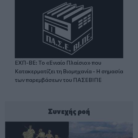
ΕΧΠ-ΒΕ: Το «Ενιαίο Πλαίσιο» που
Κατακερματίζει τη Βιομηχανία - Η σημασία
των παρεμβάσεων του ΠΑΣΕΒΙΠΕ
Συνεχής ροή