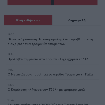
Ροή ειδήσεων
Δημοφιλή
17:20
Πλαστική ρύπανση: Το «παραμελημένο» πρόβλημα στη
διαχείριση των τροφικών αποβλήτων
17:14
Πρόλαβαν τη φωτιά στο Κορωπί - Είχε ηχήσει το 112
17:12
Ο Νετανιάχου απορρίπτει το σχέδιο Τραμπ για τη Γάζα
17:05
Ο Καρέτσας πλήγωσε τον Τζόλη με τρομερό γκολ
16:47
Δεκαπενταύγουστος 2026: Πώς αμείβονται όσοι θα