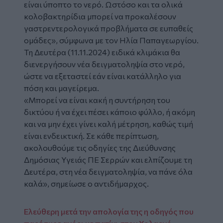
είναι ύποπτο το νερό. Ωστόσο και τα ολικά
κολοβακτηρίδια μπορεί να προκαλέσουν
γαστρεντερολογικά προβλήματα σε ευπαθείς
ομάδες», σύμφωνα με τον Ηλία Παπαγεωργίου.
Τη Δευτέρα (11.11.2024) ειδικά κλιμάκια θα
διενεργήσουν νέα δειγματοληψία στο νερό,
ώστε να εξεταστεί εάν είναι κατάλληλο για
πόση και μαγείρεμα.
«Μπορεί να είναι κακή η συντήρηση του
δικτύου ή να έχει πέσει κάποιο φύλλο, ή ακόμη
και να μην έχει γίνει καλή μέτρηση, καθώς τιμή
είναι ενδεικτική. Σε κάθε περίπτωση,
ακολουθούμε τις οδηγίες της Διεύθυνσης
Δημόσιας Υγειάς ΠΕ Σερρών και ελπίζουμε τη
Δευτέρα, στη νέα δειγματοληψία, να πάνε όλα
καλά», σημείωσε ο αντιδήμαρχος.
Ελεύθερη μετά την απολογία της η οδηγός που