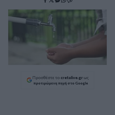
Facebook
Twitter
Messenger
Whatsapp
Viber
Προσθέστε το
cretalive.gr
ως
προτιμώμενη πηγή στο Google