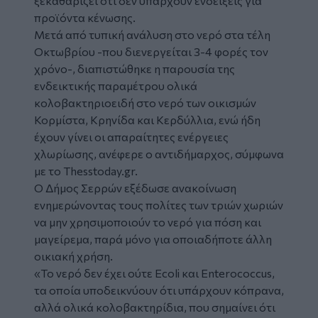
ξεκαθαρίζει ότι δεν υπάρχουν ενδείξεις για
προϊόντα κένωσης.
Μετά από τυπική ανάλυση στο νερό στα τέλη
Οκτωβρίου -που διενεργείται 3-4 φορές τον
χρόνο-, διαπιστώθηκε η παρουσία της
ενδεικτικής παραμέτρου ολικά
κολοβακτηριοειδή στο νερό των οικισμών
Κορμίστα, Κρηνίδα και Κερδύλλια, ενώ ήδη
έχουν γίνει οι απαραίτητες ενέργειες
χλωρίωσης, ανέφερε ο αντιδήμαρχος, σύμφωνα
με το Thesstoday.gr.
Ο Δήμος Σερρών εξέδωσε ανακοίνωση
ενημερώνοντας τους πολίτες των τριών χωριών
να μην χρησιμοποιούν το νερό για πόση και
μαγείρεμα, παρά μόνο για οποιαδήποτε άλλη
οικιακή χρήση.
«Το νερό δεν έχει ούτε Ecoli και Enterococcus,
τα οποία υποδεικνύουν ότι υπάρχουν κόπρανα,
αλλά ολικά κολοβακτηρίδια, που σημαίνει ότι