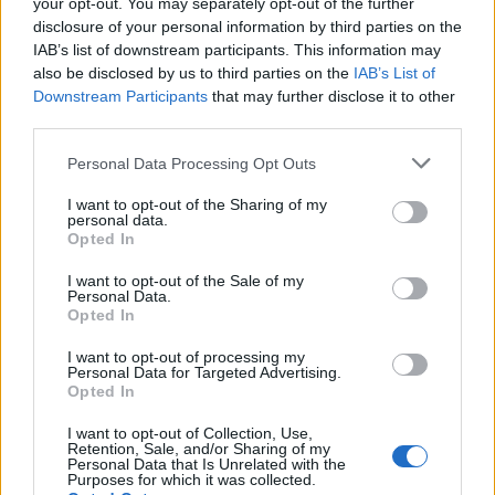
your opt-out. You may separately opt-out of the further
14:17
disclosure of your personal information by third parties on the
Θ. Κοντογεώργης: Προεκλογική αλλά όχι παροχολογική η
IAB’s list of downstream participants. This information may
ΔΕΘ
also be disclosed by us to third parties on the
IAB’s List of
Downstream Participants
that may further disclose it to other
14:01
third parties.
Άντριου: Μυστικό σχέδιο για βασιλική κηδεία όταν
πεθάνει, παρά την αποκαθήλωση
Personal Data Processing Opt Outs
I want to opt-out of the Sharing of my
13:53
personal data.
Σε ετοιμότητα η πυροσβεστική στη Λέσβο
Opted In
13:45
I want to opt-out of the Sale of my
Personal Data.
Κρήτη: Και την Δευτέρα (10/08) πολύ υψηλός ο κίνδυνος
Opted In
πυρκαγιάς
I want to opt-out of processing my
Personal Data for Targeted Advertising.
13:38
Opted In
Σκιάθος: Ανήλικος κατήγγειλε 17χρονο για βιασμό
I want to opt-out of Collection, Use,
Retention, Sale, and/or Sharing of my
Personal Data that Is Unrelated with the
ΠΕΡΙΣΣΟΤΕΡΑ
Purposes for which it was collected.