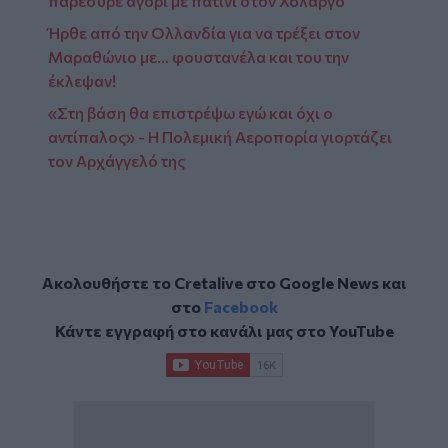
παρέσυρε αγόρι με πατίνι στον Χολαργό
Ήρθε από την Ολλανδία για να τρέξει στον
Μαραθώνιο με... φουστανέλα και του την
έκλεψαν!
«Στη βάση θα επιστρέψω εγώ και όχι ο
αντίπαλος» - Η Πολεμική Αεροπορία γιορτάζει
τον Αρχάγγελό της
Ακολουθήστε το Cretalive στο
Google News
και
στο
Facebook
Κάντε εγγραφή στο κανάλι μας στο
YouTube