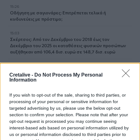
15:26
Οδήγηση με σαγιονάρες: Επιτρέπεται τελικά ή
κινδυνεύεις με πρόστιμο;
15:03
Σκέρτσος: Από τον Δεκέμβριο του 2018 έως τον
Δεκέμβριο του 2025 οι καταθέσεις φυσικών προσώπων
αυξήθηκαν από 106,4 δισ. ευρώ σε 148,7 δισ. ευρώ
14:58
Η Ελληνική Ολυμπιακή Επιτροπή ξεκινά τον καθαρισμό
Cretalive -
Do Not Process My Personal
των μαρμάρων του Παναθηναϊκού Σταδίου
Information
14:45
If you wish to opt-out of the sale, sharing to third parties, or
POS και ταμειακές: βαριά πρόστιμα για όσους δε
processing of your personal or sensitive information for
συμμορφώνονται
targeted advertising by us, please use the below opt-out
section to confirm your selection. Please note that after your
14:39
opt-out request is processed you may continue seeing
To Moonlight Serenade στο καφέ του Αρχαιολογικού
interest-based ads based on personal information utilized by
Μουσείου Χανίων
us or personal information disclosed to third parties prior to