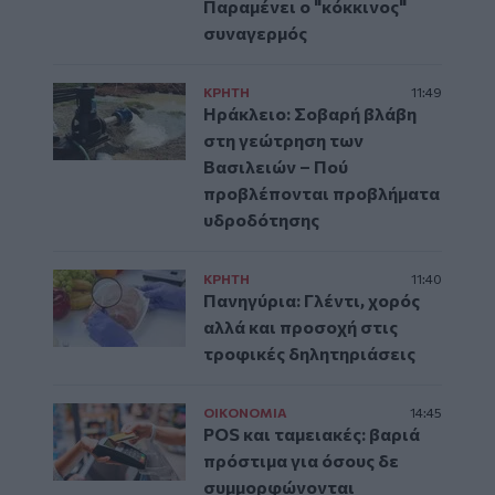
Παραμένει ο "κόκκινος"
συναγερμός
ΚΡΗΤΗ
11:49
Ηράκλειο: Σοβαρή βλάβη
στη γεώτρηση των
Βασιλειών – Πού
προβλέπονται προβλήματα
υδροδότησης
ΚΡΗΤΗ
11:40
Πανηγύρια: Γλέντι, χορός
αλλά και προσοχή στις
τροφικές δηλητηριάσεις
ΟΙΚΟΝΟΜΙΑ
14:45
POS και ταμειακές: βαριά
πρόστιμα για όσους δε
συμμορφώνονται