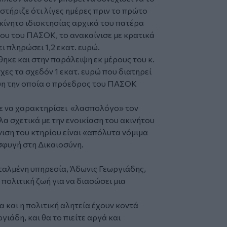
τήριζε ότι λίγες ημέρες πριν το πρώτο
κίνητο ιδιοκτησίας αρχικά του πατέρα
ρου του ΠΑΣΟΚ, το ανακαίνισε με κρατικά
ι πληρώσει 1,2 εκατ. ευρώ.
κε και στην παράλειψη εκ μέρους του κ.
ες τα σχεδόν 1 εκατ. ευρώ που διατηρεί
ψη την οποία ο πρόεδρος του ΠΑΣΟΚ
ε να χαρακτηρίσει «λασπολόγο» τον
α σχετικά με την ενοικίαση του ακινήτου
ιση του κτηρίου είναι «απόλυτα νόμιμα
φυγή στη Δικαιοσύνη.
ταλμένη υπηρεσία, Άδωνις Γεωργιάδης,
 πολιτική ζωή για να διασώσει μια
 και η πολιτική αλητεία έχουν κοντά
ργιάδη, και θα το πιείτε αργά και