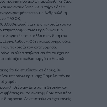
ου, πράγμα που μόλις παραδέχθηκε. Άρα
 και για ανακαίνιση. Δεν υπήρχε άλλο
 αναγνωρισιμότητα του κ. Ανδρουλάκη
υ στο ΠΑΣΟΚ;
000.000€ αλλά για την υποκρισία του να
ων κτηνοτρόφων των Σερρών και των
 ο λογιστής τους, αλλά στην δική του
ε: «έγινε λάθος». Ούτε κακούργημα ούτε
. Για υποκρισία τον κατηγόρησα.
παράνομα αλλά στηλίτευσα ότι τα έχει σε
για επίδοξο πρωθυπουργό το θεωρώ
άκης ότι θα επιτίθεται σε όλους, θα
 είναι υπεράνω κριτικής; Πάμε λοιπόν και
ετά χαράς!
προσκληθεί στην Επιτροπή Θεσμών και
ς συμβάσεις και τα εκατομμύρια που πήρε
ε διαφάνεια. Δεν πιστεύω να έχει κανείς