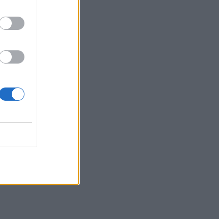
Τελευταία βουτιά για 65χρονη στην
παραλία του Καβρού
15:17
Φωτιά στο νότιο Ρέθυμνο: Ο Δήμος
Αγίου Βασιλείου ευχαριστεί για το
"κύμα αλληλεγγύης"
15:15
«Τα έχω χάσει όλα»: Συντετριμμένος ο
πατέρας και σύζυγος των θυμάτων στο
τροχαίο στις Σέρρες
15:11
Επίσκεψη του Δημάρχου του Δήμου
Σαρωνικού στο ΕΛ.ΚΕ.Θ.Ε. στην
Ανάβυσσο
15:08
Φεστιβάλ Κινηματογράφου Χανίων: Δύο
εκθέσεις με ελεύθερη είσοδο στο