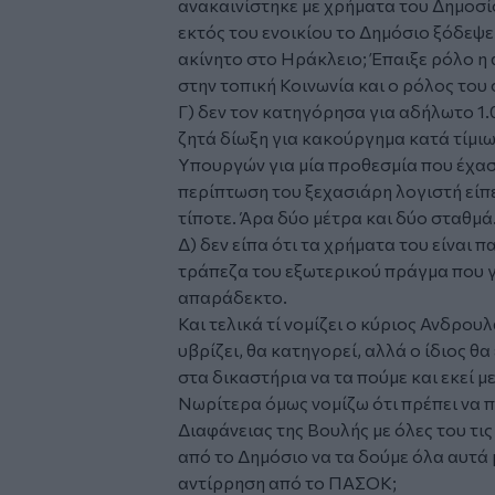
ανακαινίστηκε με χρήματα του Δημοσί
εκτός του ενοικίου το Δημόσιο ξόδεψε
ακίνητο στο Ηράκλειο; Έπαιξε ρόλο η
στην τοπική Κοινωνία και ο ρόλος το
Γ) δεν τον κατηγόρησα για αδήλωτο 1.
ζητά δίωξη για κακούργημα κατά τίμι
Υπουργών για μία προθεσμία που έχασε
περίπτωση του ξεχασιάρη λογιστή είπ
τίποτε. Άρα δύο μέτρα και δύο σταθμά
Δ) δεν είπα ότι τα χρήματα του είναι 
τράπεζα του εξωτερικού πράγμα που 
απαράδεκτο.
Και τελικά τί νομίζει ο κύριος Ανδρουλ
υβρίζει, θα κατηγορεί, αλλά ο ίδιος θα
στα δικαστήρια να τα πούμε και εκεί μ
Νωρίτερα όμως νομίζω ότι πρέπει να 
Διαφάνειας της Βουλής με όλες του τι
από το Δημόσιο να τα δούμε όλα αυτά μ
αντίρρηση από το ΠΑΣΟΚ;