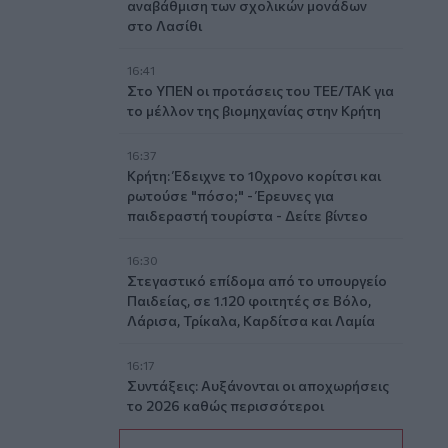
αναβάθμιση των σχολικών μονάδων
στο Λασίθι
16:41
Στο ΥΠΕΝ οι προτάσεις του ΤΕΕ/ΤΑΚ για
το μέλλον της βιομηχανίας στην Κρήτη
16:37
Κρήτη: Έδειχνε το 10χρονο κορίτσι και
ρωτούσε "πόσο;" - Έρευνες για
παιδεραστή τουρίστα - Δείτε βίντεο
16:30
Στεγαστικό επίδομα από το υπουργείο
Παιδείας, σε 1.120 φοιτητές σε Βόλο,
Λάρισα, Τρίκαλα, Καρδίτσα και Λαμία
16:17
Συντάξεις: Αυξάνονται οι αποχωρήσεις
το 2026 καθώς περισσότεροι
ασφαλισμένοι βγαίνουν νωρίτερα