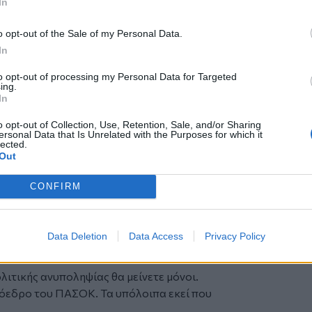
In
φέροντος, που έκανε κανονικότητα τους
είας αναθέσεις, εγκαλεί τον Πρόεδρο
o opt-out of the Sale of my Personal Data.
 διαφανείς διαγωνισμούς με πλειάδα
In
εων -ακόμη και της δικής τους.
ί τον Πρόεδρο του ΠΑΣΟΚ ότι «έβγαλε
to opt-out of processing my Personal Data for Targeted
ing.
ερο. Ούτε ένα ευρώ δεν έφυγε στο
In
ρουλάκη στις Βρυξέλλες άνοιξαν στο
o opt-out of Collection, Use, Retention, Sale, and/or Sharing
λή.
ersonal Data that Is Unrelated with the Purposes for which it
λιπώς και η κίνηση τους δημοσιευμένη σε
lected.
Out
ασης του κ. Ανδρουλάκη.
τες και ψέματα να κατηγορήσει τον κ.
CONFIRM
πενδύσεων τον παρακολουθούσε η ΕΥΠ
 ποτέ να ρίξει φως στην υπόθεση και να
Data Deletion
Data Access
Privacy Policy
 το συμβόλαιο πολιτικής δολοφονίας του
λιτικής ανυποληψίας θα μείνετε μόνοι.
Πρόεδρο του ΠΑΣΟΚ. Τα υπόλοιπα εκεί που