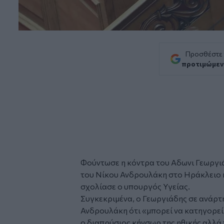
Προσθέστε
προτιμώμεν
Φούντωσε η κόντρα του
Αδωνι Γεωργι
του
Νίκου Ανδρουλάκη
στο Ηράκλειο 
σχολίασε ο υπουργός Υγείας.
Συγκεκριμένα, ο Γεωργιάδης σε ανάρτ
Ανδρουλάκη ότι «μπορεί να κατηγορεί 
ο διαπρύσιος κήνσωρ της ηθικής αλλά 