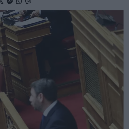
book
witter
Messenger
Whatsapp
Viber