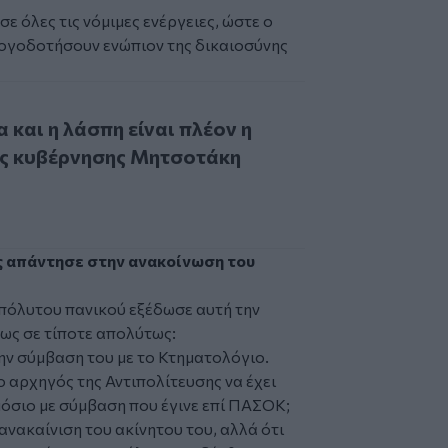
 όλες τις νόμιμες ενέργειες, ώστε ο
λογοδοτήσουν ενώπιον της δικαιοσύνης
η λάσπη είναι πλέον η επίσημη θέση της κυβέρνησης Μητσο
και η λάσπη είναι πλέον η
ης κυβέρνησης Μητσοτάκη
ς απάντησε στην ανακοίνωση του
όλυτου πανικού εξέδωσε αυτή την
ως σε τίποτε απολύτως:
ην σύμβαση του με το Κτηματολόγιο.
 ο αρχηγός της Αντιπολίτευσης να έχει
μόσιο με σύμβαση που έγινε επί ΠΑΣΟΚ;
 ανακαίνιση του ακίνητου του, αλλά ότι