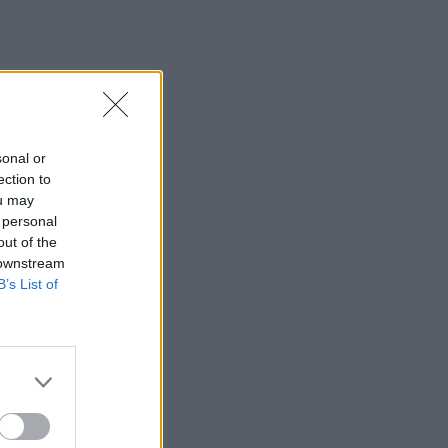
αυτοψίες στις πυρόπληκτες περιοχές
15:43
Εντυπωσιάζουν οι εικόνες από το νέο
αεροδρόμιο στο Καστέλλι - Δείτε
βίντεο
sonal or
15:38
ection to
Πολιτική Προστασία: Νέα εναέρια μέσα
ou may
και τεχνολογία
 personal
out of the
15:36
 downstream
ΔΕΕΠ Ηρακλείου: «Η Κρήτη βρίσκεται
B’s List of
στις προτεραιότητες της κυβέρνησης»
15:30
Η 97χρονη που περπάτησε πάνω σε
φτερό αεροπλάνου και έσπασε το
προηγούμενο (δικό της) ρεκόρ Γκίνες
15:27