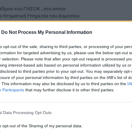
οέδρου του ΠΑΣΟΚ , στο οποίο
ην Κτηματική Υπηρεσία του Δημοσίου
. Η Κτηματική Υπηρεσία του Δημοσίου
α.
-
Do Not Process My Personal Information
όγιο κατόπιν νέου διαγωνισμού με 8
τίες, κάθε μισθωτής έχει το δικαίωμα να
to opt-out of the sale, sharing to third parties, or processing of your per
 να είναι συμβατό με τις λειτουργικές
formation for targeted advertising by us, please use the below opt-out s
ς. Στην προκειμένη περίπτωση, το
r selection. Please note that after your opt-out request is processed y
ίθουσες που χρησιμοποιούνταν από την
eing interest-based ads based on personal information utilized by us or
disclosed to third parties prior to your opt-out. You may separately opt-
ησης. Ουδέποτε πήρε ο κ. Ανδρουλάκης
losure of your personal information by third parties on the IAB’s list of
ιση. Μάλιστα εφαρμόστηκε ο σχετικός
. This information may also be disclosed by us to third parties on the
IA
σθώματος.
Participants
that may further disclose it to other third parties.
 το 2024 παράταση μισθώματος, επί
τα δύο!
 νόμιμα και διαφανή!
l Data Processing Opt Outs
 τη διαφθορά όπως βοά η ελληνική
τα ολιγοπώλια, που στελέχη της
o opt-out of the Sharing of my personal data.
ευρωπαϊκή δικαιοσύνη για παράνομες