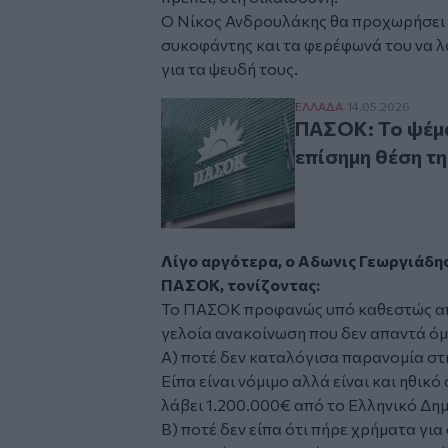
Ο Νίκος Ανδρουλάκης θα προχωρήσει σε
συκοφάντης και τα φερέφωνά του να 
για τα ψευδή τους.
ΠΑΣΟΚ: Το ψέμα και 
ΕΛΛAΔΑ
14.05.2026
ΠΑΣΟΚ: Το ψέμα 
επίσημη θέση τ
Λίγο αργότερα, ο Αδωνις Γεωργιάδη
ΠΑΣΟΚ, τονίζοντας:
Το ΠΑΣΟΚ προφανώς υπό καθεστώς απ
γελοία ανακοίνωση που δεν απαντά όμ
Α) ποτέ δεν καταλόγισα παρανομία στ
Είπα είναι νόμιμο αλλά είναι και ηθικό
λάβει 1.200.000€ από το Ελληνικό Δη
Β) ποτέ δεν είπα ότι πήρε χρήματα για