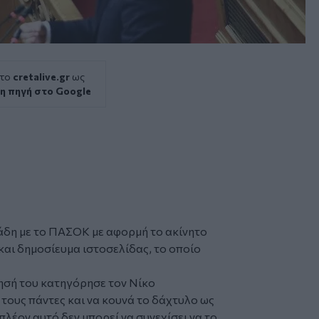
 το
cretalive.gr
ως
η πηγή στο Google
άδη
με το ΠΑΣΟΚ με αφορμή το ακίνητο
και
δημοσίευμα ιστοσελίδας
, το οποίο
ησή του κατηγόρησε τον Νίκο
τους πάντες και να κουνά το δάχτυλο ως
πλέον αυτό δεν μπορεί να συνεχίσει να το