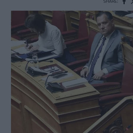
SHARE:
Face
T