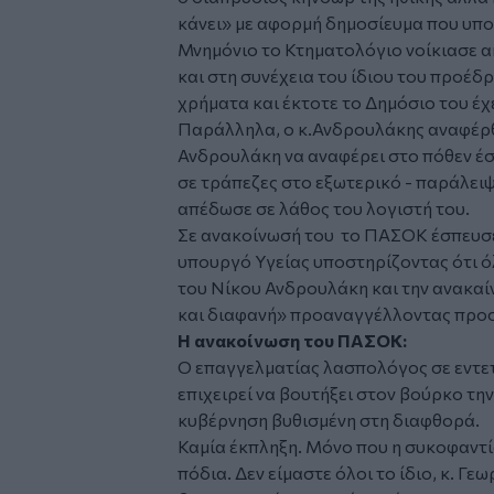
κάνει» με αφορμή δημοσίευμα που υποσ
Μνημόνιο το Κτηματολόγιο νοίκιασε α
και στη συνέχεια του ίδιου του προέδ
χρήματα και έκτοτε το Δημόσιο του έχε
Παράλληλα, ο κ.Ανδρουλάκης αναφέρθη
Ανδρουλάκη να αναφέρει στο πόθεν έσχ
σε τράπεζες στο εξωτερικό - παράλει
απέδωσε σε λάθος του λογιστή του.
Σε ανακοίνωσή του το ΠΑΣΟΚ έσπευσ
υπουργό Υγείας υποστηρίζοντας ότι όλ
του Νίκου Ανδρουλάκη και την ανακαίν
και διαφανή» προαναγγέλλοντας προσ
Η ανακοίνωση του ΠΑΣΟΚ:
Ο επαγγελματίας λασπολόγος σε εντε
επιχειρεί να βουτήξει στον βούρκο την
κυβέρνηση βυθισμένη στη διαφθορά.
Καμία έκπληξη. Μόνο που η συκοφαντία
πόδια. Δεν είμαστε όλοι το ίδιο, κ. Γεω