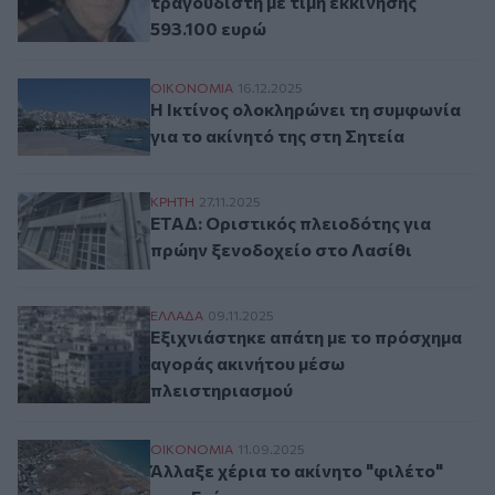
τραγουδιστή με τιμή εκκίνησης
593.100 ευρώ
Η Ικτίνος ολοκληρώνει τη συμφωνία για το
ΟΙΚΟΝΟΜΙΑ
16.12.2025
Η Ικτίνος ολοκληρώνει τη συμφωνία
για το ακίνητό της στη Σητεία
ΕΤΑΔ: Οριστικός πλειοδότης για πρώην ξ
ΚΡΗΤΗ
27.11.2025
ΕΤΑΔ: Οριστικός πλειοδότης για
πρώην ξενοδοχείο στο Λασίθι
Εξιχνιάστηκε απάτη με το πρόσχημα αγορ
ΕΛΛAΔΑ
09.11.2025
Εξιχνιάστηκε απάτη με το πρόσχημα
αγοράς ακινήτου μέσω
πλειστηριασμού
Άλλαξε χέρια το ακίνητο "φιλέτο" στις Γο
ΟΙΚΟΝΟΜΙΑ
11.09.2025
Άλλαξε χέρια το ακίνητο "φιλέτο"