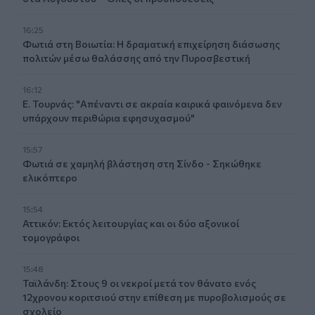
16:25
Φωτιά στη Βοιωτία: Η δραματική επιχείρηση διάσωσης
πολιτών μέσω θαλάσσης από την Πυροσβεστική
16:12
Ε. Τουρνάς: "Απέναντι σε ακραία καιρικά φαινόμενα δεν
υπάρχουν περιθώρια εφησυχασμού"
15:57
Φωτιά σε χαμηλή βλάστηση στη Σίνδο - Σηκώθηκε
ελικόπτερο
15:54
Αττικόν: Εκτός λειτουργίας και οι δύο αξονικοί
τομογράφοι
15:48
Ταϊλάνδη: Στους 9 οι νεκροί μετά τον θάνατο ενός
12χρονου κοριτσιού στην επίθεση με πυροβολισμούς σε
σχολείο