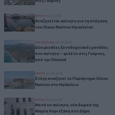
στις Γούρνες
Αναζητείται ακίνητο για τη στέγαση του
ΚΡΗΤΗ
16.07.2025
Αναζητείται ακίνητο για τη στέγαση
του Οίκου Ναύτου Ηρακλείου
Δύο μεγάλες ξενοδοχειακές μονάδες στο α
ΟΙΚΟΝΟΜΙΑ
24.06.2025
Δύο μεγάλες ξενοδοχειακές μονάδες
στο ακίνητο – φιλέτο στις Γούρνες,
από την Dimand
Στέγη αναζητεί το Παράρτημα Οίκου Ναύ
ΚΡΗΤΗ
02.06.2025
Στέγη αναζητεί το Παράρτημα Οίκου
Ναύτου στο Ηράκλειο
Μετά το ακίνητο, νέα δωρεά της Μαρία Λ
ΚΡΗΤΗ
16.05.2025
Μετά το ακίνητο, νέα δωρεά της
Μαρία Λυριτζάκη στο Δήμο