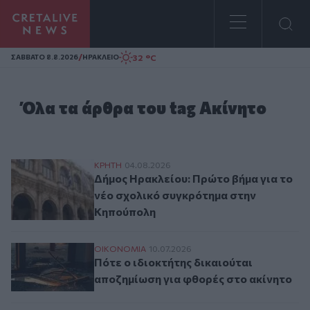
Homepage
/
32 °C
ΣAΒΒΑΤΟ 8.8.2026
ΗΡΑΚΛΕΙΟ
Όλα τα άρθρα του tag Ακίνητο
Δήμος Ηρακλείου: Πρώτο βήμα για το νέ
ΚΡΗΤΗ
04.08.2026
Δήμος Ηρακλείου: Πρώτο βήμα για το
νέο σχολικό συγκρότημα στην
Κηπούπολη
Πότε ο ιδιοκτήτης δικαιούται αποζημίωση
ΟΙΚΟΝΟΜΙΑ
10.07.2026
Πότε ο ιδιοκτήτης δικαιούται
αποζημίωση για φθορές στο ακίνητο