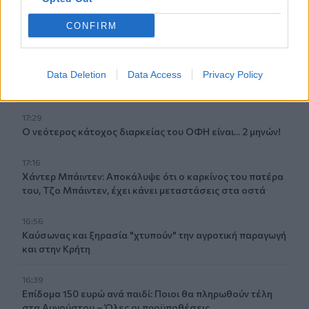
17:45
CONFIRM
Σκέψεις για απευθείας αεροπορική σύνδεση του
Ηρακλείου με την Ινδία!
17:38
Data Deletion
Data Access
Privacy Policy
Η Τεχνητή Νοημοσύνη «αλλάζει» τον εγκέφαλό μας
17:29
Ο νεότερος κάτοχος διαρκείας του ΟΦΗ είναι... 2 μηνών!
17:16
Χάντερ Μπάιντεν: Αποκάλυψε ότι ο καρκίνος του πατέρα
του, Τζο Μπάιντεν, έχει κάνει μεταστάσεις στα οστά
16:56
Καύσωνας και ξηρασία "χτυπούν" την αγροτική παραγωγή
και στην Κρήτη
16:39
Επίδομα 150 ευρώ ανά παιδί: Ποιοι θα πληρωθούν τέλη
στα Αυγούστου – Όλες οι προϋποθέσεις