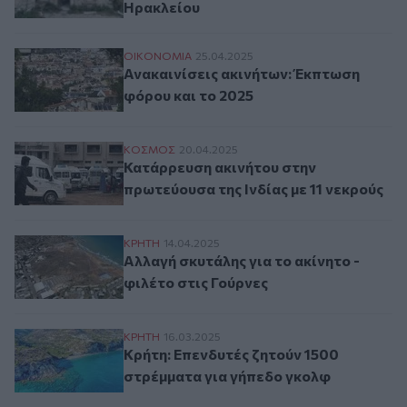
Ηρακλείου
Ανακαινίσεις ακινήτων: Έκπτωση φόρου κ
ΟΙΚΟΝΟΜΙΑ
25.04.2025
Ανακαινίσεις ακινήτων: Έκπτωση
φόρου και το 2025
Κατάρρευση ακινήτου στην πρωτεύουσα της
ΚΟΣΜΟΣ
20.04.2025
Κατάρρευση ακινήτου στην
πρωτεύουσα της Ινδίας με 11 νεκρούς
Αλλαγή σκυτάλης για το ακίνητο - φιλέτο 
ΚΡΗΤΗ
14.04.2025
Αλλαγή σκυτάλης για το ακίνητο -
φιλέτο στις Γούρνες
Κρήτη: Επενδυτές ζητούν 1500 στρέμματα
ΚΡΗΤΗ
16.03.2025
Κρήτη: Επενδυτές ζητούν 1500
στρέμματα για γήπεδο γκολφ