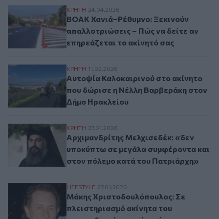
ΒΟΑΚ Χανιά–Ρέθυμνο: Ξεκινούν απαλλοτρι
ΚΡΗΤΗ
24.04.2026
ΒΟΑΚ Χανιά–Ρέθυμνο: Ξεκινούν
απαλλοτριώσεις – Πώς να δείτε αν
επηρεάζεται το ακίνητό σας
Αυτοψία Καλοκαιρινού στο ακίνητο που 
ΚΡΗΤΗ
11.02.2026
Αυτοψία Καλοκαιρινού στο ακίνητο
που δώρισε η Νέλλη Βαρβεράκη στον
Δήμο Ηρακλείου
Αρχιμανδρίτης Μελχισεδέκ: «δεν υποκύπ
ΚΡΗΤΗ
27.01.2026
Αρχιμανδρίτης Μελχισεδέκ: «δεν
υποκύπτω σε μεγάλα συμφέροντα και
στον πόλεμο κατά του Πατριάρχη»
Μάκης Χριστοδουλόπουλος: Σε πλειστηρια
LIFESTYLE
27.01.2026
Μάκης Χριστοδουλόπουλος: Σε
πλειστηριασμό ακίνητα του