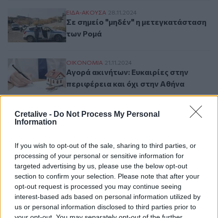
Σε σημείο "μηδέν" η μετεγκατάσταση των 
ΕΙΔΑ-ΑΚΟΥΣΑ
28.11.2024
Σε σημείο "μηδέν" η μετεγκατάσταση
των Ρομά
Αγορά ακινήτων: Ευκαιρίες στην περιφέρε
ΟΙΚΟΝΟΜΙΑ
21.11.2024
Αγορά ακινήτων: Ευκαιρίες στην
περιφέρεια και όχι στην Αθήνα
Cretalive -
Do Not Process My Personal
Information
Σελιδοποίηση
Current page
1
Προηγούμενη σελίδα
Next page
If you wish to opt-out of the sale, sharing to third parties, or
processing of your personal or sensitive information for
targeted advertising by us, please use the below opt-out
section to confirm your selection. Please note that after your
opt-out request is processed you may continue seeing
Ροή ειδήσεων
Δημοφιλή
interest-based ads based on personal information utilized by
us or personal information disclosed to third parties prior to
your opt-out. You may separately opt-out of the further
18:22