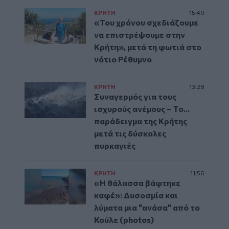
ΚΡΗΤΗ
15:40
«Του χρόνου σχεδιάζουμε
να επιστρέψουμε στην
Κρήτη», μετά τη φωτιά στο
νότιο Ρέθυμνο
ΚΡΗΤΗ
13:28
Συναγερμός για τους
ισχυρούς ανέμους – Το...
παράδειγμα της Κρήτης
μετά τις δύσκολες
πυρκαγιές
ΚΡΗΤΗ
11:56
«Η θάλασσα βάφτηκε
καφέ»: Δυσοσμία και
λύματα μια "ανάσα" από το
Κούλε (photos)