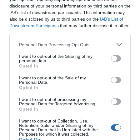
ΟΦΗ: Έκλεισε τον Λορέντσο Ντίκμαν
disclosure of your personal information by third parties on the
IAB’s list of downstream participants. This information may
also be disclosed by us to third parties on the
IAB’s List of
18:21
Downstream Participants
that may further disclose it to other
ΕΛΓΕΚΑ: Προληπτική ανάκληση γνωστής μαρμελάδας
φράουλα
third parties.
Personal Data Processing Opt Outs
18:05
Μια μεγάλη μουσική βραδιά στην Αλφά για τα 100 χρόνια
I want to opt-out of the Sharing of my
από τη γέννηση του Κώστα Μουντάκη
personal data.
Opted In
18:04
I want to opt-out of the Sale of my
Νεκρή μεγαλόσωμη αρκούδα στην Καστοριά, πιθανόν
Personal Data.
από πυροβολισμό
Opted In
I want to opt-out of processing my
17:59
Personal Data for Targeted Advertising.
Το μαρτύριο της σταγόνας στην Φορτέτσα: Τρεις μέρες
Opted In
χωρίς νερό!
I want to opt-out of Collection, Use,
Retention, Sale, and/or Sharing of my
17:51
Personal Data that Is Unrelated with the
Πεζοπορία από τη Μίλατο έως την παραλία των Ανωγείων
Purposes for which it was collected.
Opted Out