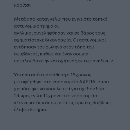
κορίτσι.
Μετά από καταγγελία που έγινε στο τοπικό
αστυνομικό τμήμα οι
ανήλικοι συνελήφθησαν και σε βάρος τους
σχηματίστηκε δικογραφία. Οι αστυνομικοί
εντόπισαν τον σωλήνα στον τόπο του
συμβάντος, καθώς και έναν σουγιά -
πεταλούδα στην κατοχή ενός εκ των ανηλίκων.
Ύστερα από την επίθεση ο 16χρονος
μεταφέρθηκε στο νοσοκομείο ΑΧΕΠΑ, όπου
χρειάστηκε να νοσηλευτεί για σχεδόν δύο
24ωρα, ενώ η 14χρονη στο νοσοκομείο
«Γεννηματάς» όπου μετά τις πρώτες βοήθειες
έλαβε εξιτήριο.