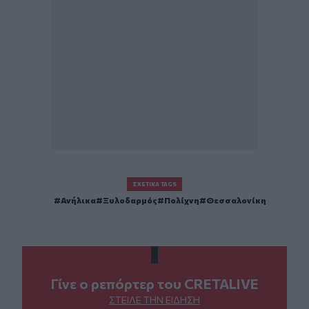
ΣΧΕΤΙΚΆ TAGS
Ανήλικα
Ξυλοδαρμός
Πολίχνη
Θεσσαλονίκη
Γίνε ο ρεπόρτερ του CRETALIVE
ΣΤΕΊΛΕ ΤΗΝ ΕΊΔΗΣΗ