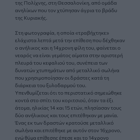
της Πολίχνης, στη
Θεσσαλονίκη
, από ομάδα
ανηλίκων
που τον χτύπησαν άγρια το βράδυ
της Κυριακής.
Στη φωτογραφία, η οποία «τραβήχτηκε»
ελάχιστα λεπτά μετά την επίθεση που δέχθηκαν
ο ανήλικος και η 14χρονη φίλη του, φαίνεται ο
νεαρός να είναι γεμάτος αίματα στην αριστερή
πλευρά του κεφαλιού του, συνέπεια των
δυνατών χτυπημάτων από μεταλλικό σωλήνα
που χρησιμοποίησαν οι δράστες κατά τη
διάρκεια του ξυλοδαρμού του.
Υπενθυμίζεται ότι το περιστατικό σημειώθηκε
κοντά στο σπίτι του κοριτσιού, όταν τα έξι
άτομα, ηλικίας 14 και 15 ετών, πλησίασαν τους
δύο ανήλικους και τους επιτέθηκαν με μανία.
Ένας εκ των δραστών κρατούσε μεταλλικό
σωλήνα και επιτέθηκε με αυτόν στον 16χρονο,
ενώ θύμα επίθεσης έπεσε και το 14χρονο