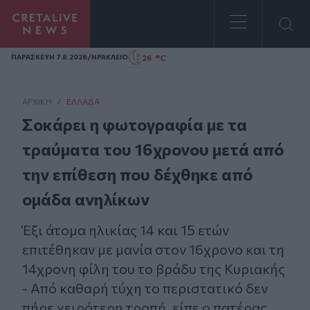
Homepage
/
26 °C
ΠΑΡΑΣΚΕΥΗ 7.8.2026
ΗΡΑΚΛΕΙΟ
ΑΡΧΙΚΗ
/
ΕΛΛΆΔΑ
Σοκάρει η φωτογραφία με τα
τραύματα του 16χρονου μετά από
την επίθεση που δέχθηκε από
ομάδα ανηλίκων
Έξι άτομα ηλικίας 14 και 15 ετών
επιτέθηκαν με μανία στον 16χρονο και τη
14χρονη φίλη του το βράδυ της Κυριακής
- Από καθαρή τύχη το περιστατικό δεν
πήρε χειρότερη τροπή, είπε ο πατέρας