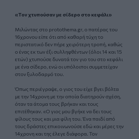
«Τον χτυπούσαν με σίδερο στο κεφάλι»
Μιλώντας στο protothema.gr, ο πατέρας του
16χρονου είπε ότι από καθαρή τύχη το
περιστατικό δεν πήρε χειρότερη τροπή, καθώς
ο ένας εκ των έξι συλληφθέντων (όλοι 14 και 15
ετών) χτυπούσε δυνατά τον γιο του στο κεφάλι
με ένα σίδερο, ενώ οι υπόλοιποι συμμετείχαν
στον ξυλοδαρμό του.
Όπως περιέγραψε, ο γιος του είχε βγει βόλτα
με την 14χρονη με την οποία διατηρούν σχέση,
όταν τα άτομα τους βρήκαν και τους
επιτέθηκαν. «Ο γιος μου βγήκε να δει τους
φίλους τους και μια φίλη του. Ένα παιδί από
τους δράστες επικοινωνούσε εδώ και μέρες την
14χρονη και της έλεγε διάφορα. Τον