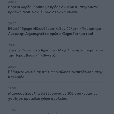
20:34
Βόρεια Κορέα: Σούπα με κρέας σκύλου συστήνουν τα
κρατικά ΜΜΕ ως διέξοδο στον καύσωνα
20:28
Εθνικό Ίδρυμα «Ελευθέριος Κ. Βενιζέλος» - Παράρτημα
Αμερικής: Δημιουργεί το πρώτο Κληροδότημά του!
20:17
Σητεία: Φωτιά στα Αχλάδια - Μεγάλη κινητοποίηση από
την Πυροσβεστική! (Βίντεο)
20:07
Ρέθυμνο: Φωτιά σε σπίτι προκάλεσε αναστάτωση στην
Καλλιθέα
19:59
Μαρούσι: Συνελήφθη 35χρονος με 106 συσκευασίες
χασίς σε προαύλιο χώρο σχολείου
19:55