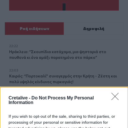
Ροή ειδήσεων
Δημοφιλή
22:22
Ηράκλειο: “Σκουπίδια κατάχαμα, μια ψησταριά στο
πουθενά κι ένα αμάξι παρατημένο στο πάρκο”
22:03
Καιρός: “Πορτοκαλί” συναγερμός στην Κρήτη - Ζέστη και
πολύ υψηλός κίνδυνος πυρκαγιάς!
22:02
Cretalive -
Do Not Process My Personal
Σφοδρή επίθεση κατά Καρυστιανού-Γρατσία από πρώην
Information
στελέχη: «Συνεχής εσωστρέφεια και τραγικά
επικοινωνιακά λάθη»
If you wish to opt-out of the sale, sharing to third parties, or
processing of your personal or sensitive information for
21:57