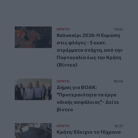
ΚΡΗΤΗ
19:42
Καλοκαίρι 2026: Η Ευρώπη
στις φλόγες - 5 εκατ.
στρέμματα στάχτη, από την
Πορτογαλία έως την Κρήτη
(Βίντεο)
ΚΡΗΤΗ
18:06
Δήμας για ΒΟΑΚ:
"Προτεραιότητα τα έργα
οδικής ασφάλειας"- Δείτε
βίντεο
ΚΡΗΤΗ
16:37
Κρήτη: Έδειχνε το 10χρονο