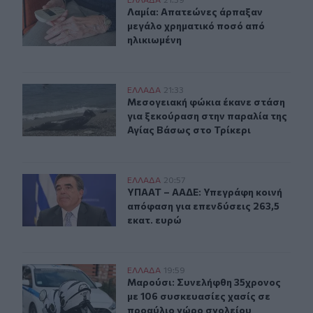
Λαμία: Απατεώνες άρπαξαν μεγάλο χρηματικό ποσό από
Λαμία: Απατεώνες άρπαξαν μεγάλο 
Λαμία: Απατεώνες άρπαξαν
μεγάλο χρηματικό ποσό από
ηλικιωμένη
Μεσογειακή φώκια έκανε στάση για ξεκούραση στην παρ
ΕΛΛAΔΑ
21:33
Μεσογειακή φώκια έκανε στάση για
Μεσογειακή φώκια έκανε στάση
για ξεκούραση στην παραλία της
Αγίας Βάσως στο Τρίκερι
ΥΠΑΑΤ – ΑΑΔΕ: Υπεγράφη κοινή απόφαση για επενδύσει
ΕΛΛAΔΑ
20:57
ΥΠΑΑΤ – ΑΑΔΕ: Υπεγράφη κοινή από
ΥΠΑΑΤ – ΑΑΔΕ: Υπεγράφη κοινή
απόφαση για επενδύσεις 263,5
εκατ. ευρώ
Μαρούσι: Συνελήφθη 35χρονος με 106 συσκευασίες χασ
ΕΛΛAΔΑ
19:59
Μαρούσι: Συνελήφθη 35χρονος με 1
Μαρούσι: Συνελήφθη 35χρονος
με 106 συσκευασίες χασίς σε
προαύλιο χώρο σχολείου