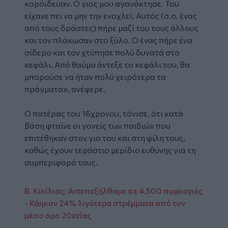
κορόιδευαν. Ο γιος μου αγανάκτησε. Του
είχανε πει να μην την ενοχλεί. Αυτός (σ.σ. ένας
από τους δράστες) πήρε μαζί του τους άλλους
και τον πλάκωσαν στο ξύλο. Ο ένας πήρε ένα
σίδερο και τον χτύπησε πολύ δυνατά στο
κεφάλι. Από θαύμα άντεξε το κεφάλι του, θα
μπορούσε να ήταν πολύ χειρότερα τα
πράγματα», ανέφερε.
Ο πατέρας του 16χρονου, τόνισε, ότι κατά
βάση φταίνε οι γονείς των παιδιών που
επιτέθηκαν στον γιο του και στη φίλη τους,
καθώς έχουν τεράστιο μερίδιο ευθύνης για τη
συμπεριφορά τους.
Β. Κικίλιας: Αντεπεξήλθαμε σε 4.500 πυρκαγιές
- Κάηκαν 24% λιγότερα στρέμματα από τον
μέσο όρο 20ετίας