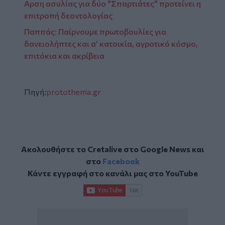
Aρση ασυλίας για δύο "Σπαρτιάτες" προτείνει η
επιτροπή δεοντολογίας
Παππάς: Παίρνουμε πρωτοβουλίες για
δανειολήπτες και α’ κατοικία, αγροτικό κόσμο,
επιτόκια και ακρίβεια
Πηγή:
protothema.gr
Ακολουθήστε το Cretalive στο
Google News
και
στο
Facebook
Κάντε εγγραφή στο κανάλι μας στο
YouTube