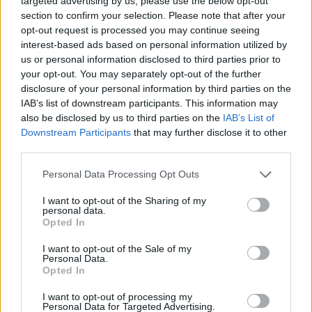
targeted advertising by us, please use the below opt-out
Ηράκλειο: "Σε άθλια κατάσταση το μνημείο πεσόντων
section to confirm your selection. Please note that after your
Εφέδρων Αξιωματικών στον Καράβολα"
opt-out request is processed you may continue seeing
interest-based ads based on personal information utilized by
21:39
us or personal information disclosed to third parties prior to
Λαμία: Απατεώνες άρπαξαν μεγάλο χρηματικό ποσό από
your opt-out. You may separately opt-out of the further
ηλικιωμένη
disclosure of your personal information by third parties on the
IAB’s list of downstream participants. This information may
21:33
also be disclosed by us to third parties on the
IAB’s List of
Μεσογειακή φώκια έκανε στάση για ξεκούραση στην
Downstream Participants
that may further disclose it to other
παραλία της Αγίας Βάσως στο Τρίκερι
third parties.
21:31
Personal Data Processing Opt Outs
Μεταναστευτικό: Σύλληψη 18χρονου διακινητή για την
"καραβιά" στον Τσούτσουρα
I want to opt-out of the Sharing of my
personal data.
Opted In
21:11
Δημοπρατείται η μπάλα των ιστορικών γκολ του
I want to opt-out of the Sale of my
Μαραντόνα επί της Αγγλίας στο Μουντιάλ 1986
Personal Data.
Opted In
21:08
I want to opt-out of processing my
Διεθνείς διακρίσεις για τη μαθητική ταινία stop motion
Personal Data for Targeted Advertising.