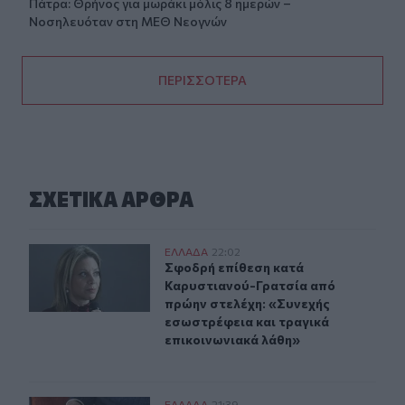
Πάτρα: Θρήνος για μωράκι μόλις 8 ημερών –
Νοσηλευόταν στη ΜΕΘ Νεογνών
ΠΕΡΙΣΣΟΤΕΡΑ
ΣΧΕΤΙΚA AΡΘΡΑ
Σφοδρή επίθεση κατά Καρυστιανού-Γρατσία από πρώην 
ΕΛΛAΔΑ
22:02
Σφοδρή επίθεση κατά Καρυστιανού-
Σφοδρή επίθεση κατά
Καρυστιανού-Γρατσία από
πρώην στελέχη: «Συνεχής
εσωστρέφεια και τραγικά
επικοινωνιακά λάθη»
ΕΛΛAΔΑ
21:39