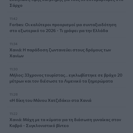
Σάρχο
11:42
Forbes: Οι καλύτεροι προορισμοί για συνταξιοδότηση
στο εξωτερικό το 2026 - Τι γράφει για την Ελλάδα
11:34
Χανιά: Η παράδοση ζωντανεύει στους δρόμους των
Χανίων
11:30
Μήλος: 33χρονος τουρίστας... εγκλωβίστηκε σε βράχο 20
μέτρων και τον διέσωσε το Λιμενικό τα ξημερώματα
11:28
«Η δίκη του Μάνου Χατζιδάκι» στα Χανιά
11:22
Χανιά: Μάχη με τα κύματα για τη διάσωση γυναίκας στον
Καβρό - Συγκλονιστικό βίντεο