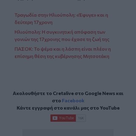
Τραγωδία στην Ηλιούπολη: «Έφυγε» και η
δεύτερη 17χρονη
Ηλιούπολη: Η συγκινητική απόφαση των
γονιών της 17χρονης που έχασε τη ζωή της
ΠΑΣΟΚ: Το ψέμα και η λάσπη είναι πλέον η
επίσημη θέση της κυβέρνησης Μητσοτάκη
Ακολουθήστε το Cretalive στο
Google News
και
στο
Facebook
Κάντε εγγραφή στο κανάλι μας στο
YouTube