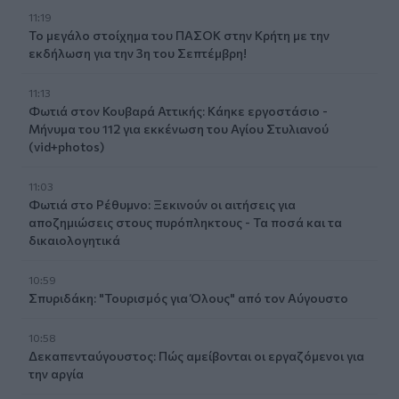
11:19
Το μεγάλο στοίχημα του ΠΑΣΟΚ στην Κρήτη με την
εκδήλωση για την 3η του Σεπτέμβρη!
11:13
Φωτιά στον Κουβαρά Αττικής: Κάηκε εργοστάσιο -
Μήνυμα του 112 για εκκένωση του Αγίου Στυλιανού
(vid+photos)
11:03
Φωτιά στο Ρέθυμνο: Ξεκινούν οι αιτήσεις για
αποζημιώσεις στους πυρόπληκτους - Τα ποσά και τα
δικαιολογητικά
10:59
Σπυριδάκη: "Τουρισμός για Όλους" από τον Αύγουστο
10:58
Δεκαπενταύγουστος: Πώς αμείβονται οι εργαζόμενοι για
την αργία