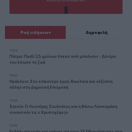
Ροή ειδήσεων
Δημοφιλή
11:53
Πάτρα: Παιδί 2,5 χρόνων έπεσε από μπαλκόνι - Δέντρο
του έσωσε τη ζωή
11:50
Ηράκλειο: Στο επίκεντρο έργα, Βικελαία και «έξυπνη
πόλη» στη Δημοτική Επιτροπή
11:49
Σητεία: Ο Λευτέρης Σουλτάτος και η Βάσω Λασκαράκη
συναντούν τις « Χρυσοχέρες»
11:45
Εκδήλωση τιμής και μνήμης για τους 35 Εθνομάρτυρες στο