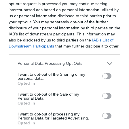
opt-out request is processed you may continue seeing
interest-based ads based on personal information utilized by
ΠΕΡΙΣΣΟΤΕΡΑ
us or personal information disclosed to third parties prior to
your opt-out. You may separately opt-out of the further
disclosure of your personal information by third parties on the
IAB’s list of downstream participants. This information may
also be disclosed by us to third parties on the
IAB’s List of
Downstream Participants
that may further disclose it to other
ΣΧΕΤΙΚA AΡΘΡΑ
third parties.
Personal Data Processing Opt Outs
Πάτρα: Παιδί 2,5 χρόνων έπεσε από μπαλκόνι - Δέντρο 
ΕΛΛAΔΑ
11:53
Πάτρα: Παιδί 2,5 χρόνων έπεσε από
Πάτρα: Παιδί 2,5 χρόνων έπεσε
I want to opt-out of the Sharing of my
από μπαλκόνι - Δέντρο του
personal data.
έσωσε τη ζωή
Opted In
I want to opt-out of the Sale of my
Personal Data.
Opted In
Μήλος: 33χρονος τουρίστας... εγκλωβίστηκε σε βράχο 2
ΕΛΛAΔΑ
11:30
Μήλος: 33χρονος τουρίστας... εγκλ
Μήλος: 33χρονος τουρίστας...
εγκλωβίστηκε σε βράχο 20
I want to opt-out of processing my
Personal Data for Targeted Advertising.
μέτρων και τον διέσωσε το
Opted In
Λιμενικό τα ξημερώματα