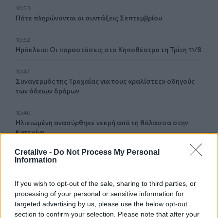
10:53
Πότε πληρώνονται οι συντάξεις Σεπτεμβρίου
10:52
Ηράκλειο: Οι παραστάσεις στα Κηποθέατρα τη Τρίτη 11/8
10:47
Συναγερμός της Τροχαίας για τους «ραλίστες» οδηγούς
των άδειων δρόμων
10:40
Ηλικιωμένη ανασύρθηκε νεκρή από τη θάλασσα στην
Κατερίνη
Cretalive -
Do Not Process My Personal
10:33
Information
«Σαλπάρουμε για Γυμνάσιο!» από το ΚΕΣΑΝ Ηρακλείου
If you wish to opt-out of the sale, sharing to third parties, or
10:32
processing of your personal or sensitive information for
Κατερίνα Παπουτσάκη: Η καλοκαιρινή «πασαρέλα» με
targeted advertising by us, please use the below opt-out
μαγιό και τα αποθεωτικά σχόλια
section to confirm your selection. Please note that after your