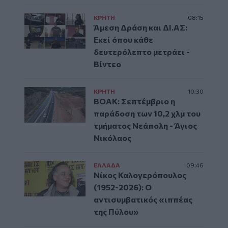
ΚΡΗΤΗ
08:15
Άμεση Δράση και ΔΙ.ΑΣ:
Εκεί όπου κάθε
δευτερόλεπτο μετράει -
Βίντεο
ΚΡΗΤΗ
10:30
ΒΟΑΚ: Σεπτέμβριο η
παράδοση των 10,2 χλμ του
τμήματος Νεάπολη - Άγιος
Νικόλαος
ΕΛΛAΔΑ
09:46
Νίκος Καλογερόπουλος
(1952-2026): O
αντισυμβατικός «ιππέας
της Πύλου»