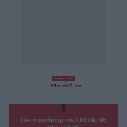
ΣΧΕΤΙΚΆ TAGS
Νεκρός
Σπάτα
Γίνε ο ρεπόρτερ του CRETALIVE
ΣΤΕΊΛΕ ΤΗΝ ΕΊΔΗΣΗ