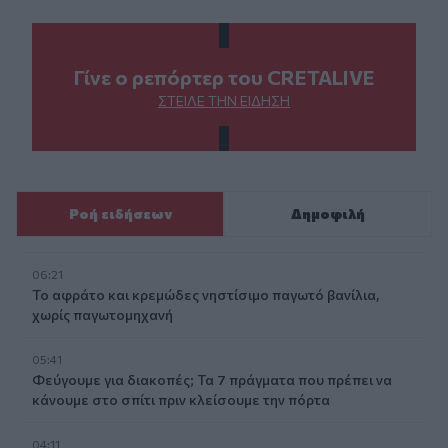
Γίνε ο ρεπόρτερ του CRETALIVE
ΣΤΕΊΛΕ ΤΗΝ ΕΊΔΗΣΗ
Ροή ειδήσεων
Δημοφιλή
06:21
Το αφράτο και κρεμώδες νηστίσιμο παγωτό βανίλια,
χωρίς παγωτομηχανή
05:41
Φεύγουμε για διακοπές; Τα 7 πράγματα που πρέπει να
κάνουμε στο σπίτι πριν κλείσουμε την πόρτα
04:11