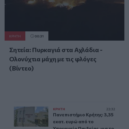
ΚΡΗΤΗ
00:31
Σητεία: Πυρκαγιά στα Αχλάδια -
Ολονύχτια μάχη με τις φλόγες
(Βίντεο)
ΚΡΗΤΗ
22:32
Πανεπιστήμιο Κρήτης: 3,35
εκατ. ευρώ από το
Υπουργείο Παιδείας, για το