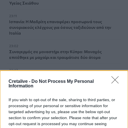
Υγείας Σκιάθου
23:11
Ισπανία: Η Μαδρίτη επαναφέρει προσωρινά τους
συνοριακούς ελέγχους για όσους ταξιδεύουν από την
Ιταλία
23:02
Συναγερμός σε μοναστήρι στην Κύπρο: Μοναχός
επιτέθηκε με μαχαίρι και τραυμάτισε δύο άτομα
22:47
Σητεία: Φωτιά στα Αχλάδια, δύσκολη μάχη με τις φλόγες
Cretalive -
Do Not Process My Personal
- Βίντεο
Information
22:39
If you wish to opt-out of the sale, sharing to third parties, or
Βρετανία: Κατά συρροή δολοφόνος καταδικάστηκε για
processing of your personal or sensitive information for
δύο δολοφονίες γυναικών - Η συγγνώμη από την
αστυνομία
targeted advertising by us, please use the below opt-out
section to confirm your selection. Please note that after your
opt-out request is processed you may continue seeing
22:32