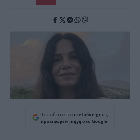
Facebook
Twitter
Messenger
Whatsapp
Viber
Προσθέστε το
cretalive.gr
ως
προτιμώμενη πηγή στο Google