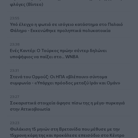
φλόγες (Βίντεο)
23:55
Υπό έλεγχο η φωτιά σε ισόγειο κατάστημα στο Παλαιό
Φάληρο - Εκκενώθηκε προληπτικά πολυκατοικία
23:38
Ενές Καντέρ: Ο Τούρκος πρώην σέντερ δηλώνει
υποψήφιος να παίξει στο... WNBA
23:31
Στενά του Ορμούζ: Οι ΗΠΑ «βλέπουν» σύντομα
συμφωνία - «Υπάρχει πρόοδος μεταξύ Ιράν και Ομάν»
23:27
Σοκαριστικά στοιχεία άφησε πίσω της η μέγα-πυρκαγιά
στην Αττικοβοιωτία
23:23
Φυλάκιση 15 μηνών στη Βρετανίδα που μέθυσε με την
15χρονη κόρη της και προκάλεσε επεισόδιο στο Κέντρο