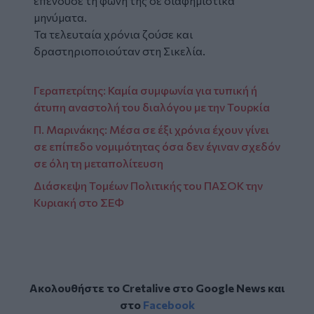
επένδυσε τη φωνή της σε διαφημιστικά
μηνύματα.
Τα τελευταία χρόνια ζούσε και
δραστηριοποιούταν στη Σικελία.
Γεραπετρίτης: Καμία συμφωνία για τυπική ή
άτυπη αναστολή του διαλόγου με την Τουρκία
Π. Μαρινάκης: Μέσα σε έξι χρόνια έχουν γίνει
σε επίπεδο νομιμότητας όσα δεν έγιναν σχεδόν
σε όλη τη μεταπολίτευση
Διάσκεψη Τομέων Πολιτικής του ΠΑΣΟΚ την
Κυριακή στο ΣΕΦ
Ακολουθήστε το Cretalive στο
Google News
και
στο
Facebook