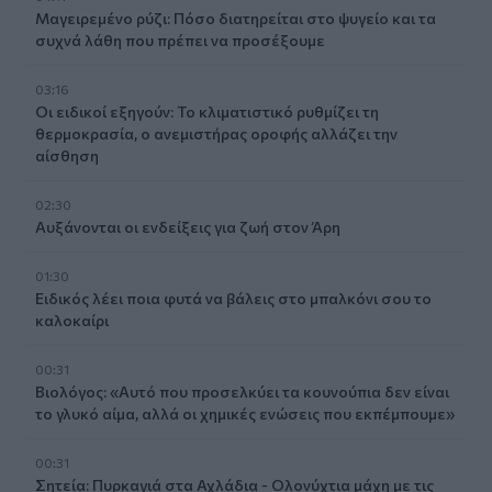
Μαγειρεμένο ρύζι: Πόσο διατηρείται στο ψυγείο και τα
συχνά λάθη που πρέπει να προσέξουμε
03:16
Οι ειδικοί εξηγούν: Το κλιματιστικό ρυθμίζει τη
θερμοκρασία, ο ανεμιστήρας οροφής αλλάζει την
αίσθηση
02:30
Αυξάνονται οι ενδείξεις για ζωή στον Άρη
01:30
Ειδικός λέει ποια φυτά να βάλεις στο μπαλκόνι σου το
καλοκαίρι
00:31
Βιολόγος: «Αυτό που προσελκύει τα κουνούπια δεν είναι
το γλυκό αίμα, αλλά οι χημικές ενώσεις που εκπέμπουμε»
00:31
Σητεία: Πυρκαγιά στα Αχλάδια - Ολονύχτια μάχη με τις