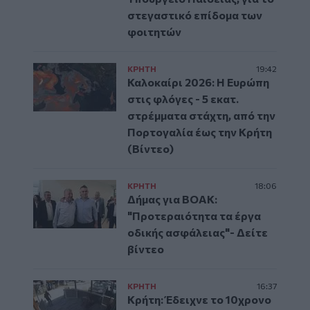
στεγαστικό επίδομα των
φοιτητών
ΚΡΗΤΗ
19:42
Καλοκαίρι 2026: Η Ευρώπη
στις φλόγες - 5 εκατ.
στρέμματα στάχτη, από την
Πορτογαλία έως την Κρήτη
(Βίντεο)
ΚΡΗΤΗ
18:06
Δήμας για ΒΟΑΚ:
"Προτεραιότητα τα έργα
οδικής ασφάλειας"- Δείτε
βίντεο
ΚΡΗΤΗ
16:37
Κρήτη: Έδειχνε το 10χρονο