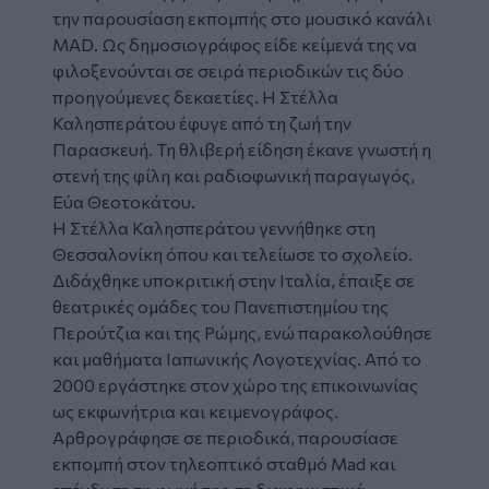
την παρουσίαση εκπομπής στο μουσικό κανάλι
MAD. Ως δημοσιογράφος είδε κείμενά της να
φιλοξενούνται σε σειρά περιοδικών τις δύο
προηγούμενες δεκαετίες. Η Στέλλα
Καλησπεράτου έφυγε από τη ζωή την
Παρασκευή. Τη θλιβερή είδηση έκανε γνωστή η
στενή της φίλη και ραδιοφωνική παραγωγός,
Εύα Θεοτοκάτου.
Η Στέλλα Καλησπεράτου γεννήθηκε στη
Θεσσαλονίκη όπου και τελείωσε το σχολείο.
Διδάχθηκε υποκριτική στην Ιταλία, έπαιξε σε
θεατρικές ομάδες του Πανεπιστημίου της
Περούτζια και της Ρώμης, ενώ παρακολούθησε
και μαθήματα Ιαπωνικής Λογοτεχνίας. Από το
2000 εργάστηκε στον χώρο της επικοινωνίας
ως εκφωνήτρια και κειμενογράφος.
Αρθρογράφησε σε περιοδικά, παρουσίασε
εκπομπή στον τηλεοπτικό σταθμό Mad και