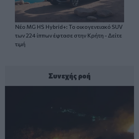
Νέο MG HS Hybrid+: Το οικογενειακό SUV
των 224 ίππων έφτασε στην Κρήτη - Δείτε
τιμή
Συνεχής ροή