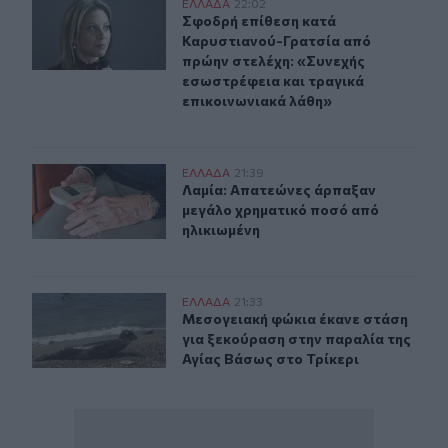
Σφοδρή επίθεση κατά Καρυστιανού-Γρατσία από πρώην 
ΕΛΛAΔΑ
22:02
Σφοδρή επίθεση κατά Καρυστιανού-
Σφοδρή επίθεση κατά
Καρυστιανού-Γρατσία από
πρώην στελέχη: «Συνεχής
εσωστρέφεια και τραγικά
επικοινωνιακά λάθη»
Λαμία: Απατεώνες άρπαξαν μεγάλο χρηματικό ποσό από
ΕΛΛAΔΑ
21:39
Λαμία: Απατεώνες άρπαξαν μεγάλο 
Λαμία: Απατεώνες άρπαξαν
μεγάλο χρηματικό ποσό από
ηλικιωμένη
Μεσογειακή φώκια έκανε στάση για ξεκούραση στην παρ
ΕΛΛAΔΑ
21:33
Μεσογειακή φώκια έκανε στάση για
Μεσογειακή φώκια έκανε στάση
για ξεκούραση στην παραλία της
Αγίας Βάσως στο Τρίκερι