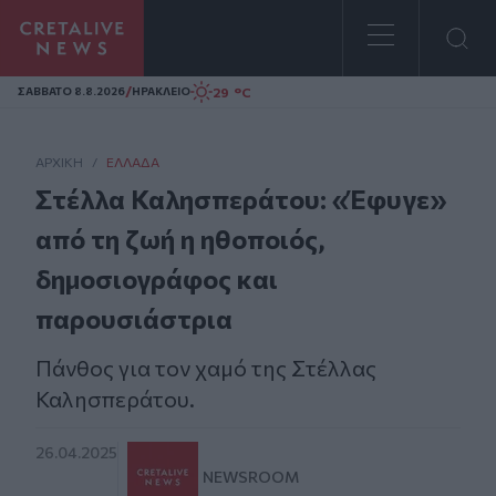
Homepage
/
29 °C
ΣAΒΒΑΤΟ 8.8.2026
ΗΡΑΚΛΕΙΟ
ΑΡΧΙΚΗ
/
ΕΛΛΆΔΑ
Στέλλα Καλησπεράτου: «Έφυγε»
από τη ζωή η ηθοποιός,
δημοσιογράφος και
παρουσιάστρια
Πάνθος για τον χαμό της Στέλλας
Καλησπεράτου.
26.04.2025
NEWSROOM