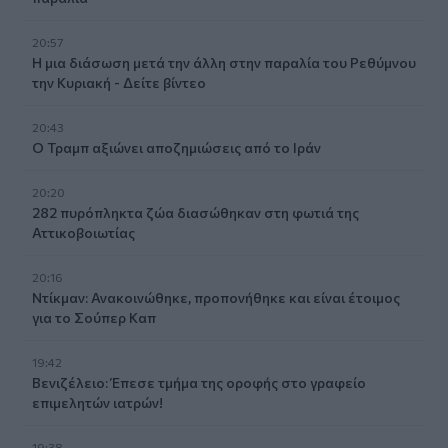
20:57
Η μια διάσωση μετά την άλλη στην παραλία του Ρεθύμνου
την Κυριακή - Δείτε βίντεο
20:43
Ο Τραμπ αξιώνει αποζημιώσεις από το Ιράν
20:20
282 πυρόπληκτα ζώα διασώθηκαν στη φωτιά της
Αττικοβοιωτίας
20:16
Ντίκμαν: Ανακοινώθηκε, προπονήθηκε και είναι έτοιμος
για το Σούπερ Καπ
19:42
Βενιζέλειο: Έπεσε τμήμα της οροφής στο γραφείο
επιμελητών ιατρών!
19:38