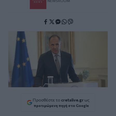
NEWSROOM
Facebook
Twitter
Messenger
Whatsapp
Viber
Προσθέστε το
cretalive.gr
ως
προτιμώμενη πηγή στο Google