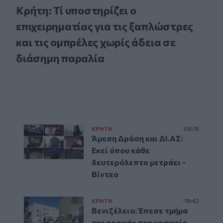
Κρήτη: Τί υποστηρίζει ο
επιχειρηματίας για τις ξαπλώστρες
και τις ομπρέλες χωρίς άδεια σε
διάσημη παραλία
ΚΡΗΤΗ
08:15
Άμεση Δράση και ΔΙ.ΑΣ:
Εκεί όπου κάθε
δευτερόλεπτο μετράει -
Βίντεο
ΚΡΗΤΗ
19:42
Βενιζέλειο: Έπεσε τμήμα
της οροφής στο γραφείο