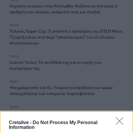
Ισχυρός σεισμός στην Κολομβία: Αυξάνεται συνεχώς ο
αριθμός των νεκρών, ανάμεσά τους και παιδιά
19:24
Τελικός Super Cup: Τί απαντά ο πρόεδρος της ΕΠΣΗ Νίκος
Τζώρτζογλου στα περί "αποκλεισμού" του Συλλόγου
Αλατσατιανών
19:02
Ιωάννα Τούνη: Τα γενέθλιά της και οι ευχές του
συντρόφου της
18:59
Υπεγράφη από τον Ευ. Τουρνά η επαύξηση των ωρών
απασχόλησης των εποχικών πυροσβεστών
18:52
Πυρκαγιά στο Κοκκινόχωμα Καβάλας: 4 αεροσκάφη και
ένα ελικόπτερο στη μάχη με τις φλόγες – Ήχησε το 112
Cretalive -
Do Not Process My Personal
Information
18:26