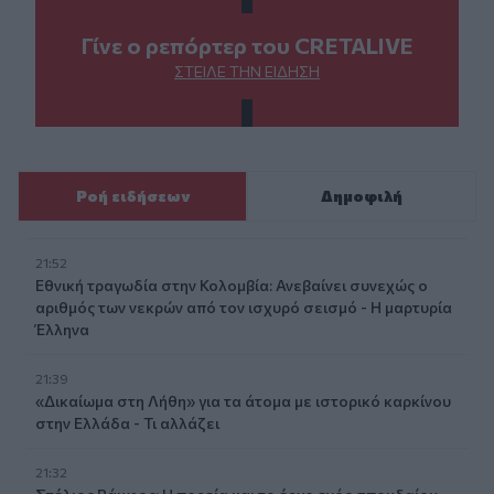
Γίνε ο ρεπόρτερ του CRETALIVE
ΣΤΕΊΛΕ ΤΗΝ ΕΊΔΗΣΗ
Ροή ειδήσεων
Δημοφιλή
21:52
Εθνική τραγωδία στην Κολομβία: Ανεβαίνει συνεχώς ο
αριθμός των νεκρών από τον ισχυρό σεισμό - Η μαρτυρία
Έλληνα
21:39
«Δικαίωμα στη Λήθη» για τα άτομα με ιστορικό καρκίνου
στην Ελλάδα - Τι αλλάζει
21:32