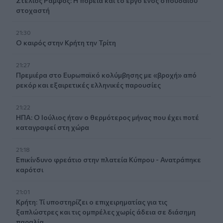
Στέλιος Ράμφος: Η πορεία και το έργο ενός σπουδαίου
στοχαστή
21:30
Ο καιρός στην Κρήτη την Τρίτη
21:27
Πρεμιέρα στο Ευρωπαϊκό κολύμβησης με «βροχή» από
ρεκόρ και εξαιρετικές ελληνικές παρουσίες
21:22
ΗΠΑ: Ο Ιούλιος ήταν ο θερμότερος μήνας που έχει ποτέ
καταγραφεί στη χώρα
21:18
Επικίνδυνο φρεάτιο στην πλατεία Κύπρου - Ανατράπηκε
καρότσι
21:01
Κρήτη: Τί υποστηρίζει ο επιχειρηματίας για τις
ξαπλώστρες και τις ομπρέλες χωρίς άδεια σε διάσημη
παραλία