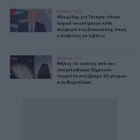
Φλωρίδης για Τσίπρα: «Hταν λογικό να απέφευγε κάθε 
ΕΛΛAΔΑ
18:15
Φλωρίδης για Τσίπρα: «Hταν λογικό
Φλωρίδης για Τσίπρα: «Hταν
λογικό να απέφευγε κάθε
αναφορά στη Δικαιοσύνη, όπως
ο διάβολος το λιβάνι»
Μήλος: Οι εικόνες από τον απεγκλωβισμό 33χρονου το
ΕΛΛAΔΑ
17:46
Μήλος: Οι εικόνες από τον απεγκλ
Μήλος: Οι εικόνες από τον
απεγκλωβισμό 33χρονου
τουρίστα από βράχο 20 μέτρων
στη Φυριπλάκα