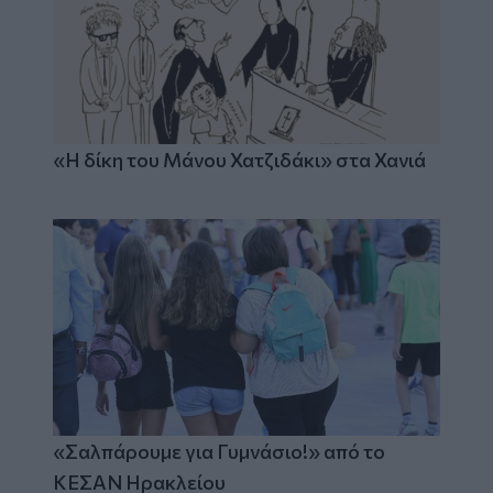
«Η δίκη του Μάνου Χατζιδάκι» στα Χανιά
«Σαλπάρουμε για Γυμνάσιο!» από το
ΚΕΣΑΝ Ηρακλείου