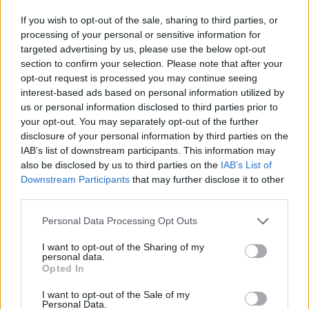
Νίκος Καλογερόπουλος: Πότε και πού θα γίνει η κηδεία
If you wish to opt-out of the sale, sharing to third parties, or
του
processing of your personal or sensitive information for
targeted advertising by us, please use the below opt-out
18:24
section to confirm your selection. Please note that after your
Νηστίσιμη μπουγάτσα από το Άγιον Όρος: Εύκολη και
opt-out request is processed you may continue seeing
τραγανή - Η συνταγή
interest-based ads based on personal information utilized by
us or personal information disclosed to third parties prior to
your opt-out. You may separately opt-out of the further
ΠΕΡΙΣΣΟΤΕΡΑ
disclosure of your personal information by third parties on the
IAB’s list of downstream participants. This information may
also be disclosed by us to third parties on the
IAB’s List of
Downstream Participants
that may further disclose it to other
third parties.
ΣΧΕΤΙΚA AΡΘΡΑ
Personal Data Processing Opt Outs
I want to opt-out of the Sharing of my
personal data.
282 πυρόπληκτα ζώα διασώθηκαν στη φωτιά της Αττικο
ΕΛΛAΔΑ
20:20
Opted In
282 πυρόπληκτα ζώα διασώθηκαν στ
282 πυρόπληκτα ζώα
διασώθηκαν στη φωτιά της
I want to opt-out of the Sale of my
Αττικοβοιωτίας
Personal Data.