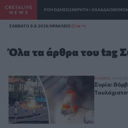
ΡΟΗ ΕΙΔΗΣΕΩΝ
ΚΡΗΤΗ
ΕΛΛΑΔΑ
ΟΙΚΟΝΟΜ
Homepage
ΣAΒΒΑΤΟ 8.8.2026
/
ΗΡΑΚΛΕΙΟ
29 °C
Όλα τα άρθρα του tag Σ
Συρία: Βόμβα ε
ΚΟΣΜΟΣ
06.08.202
Συρία: Βόμβ
Τουλάχιστον