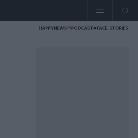
HAPPYNEWS
PODCAST
#FACE_STORIES
εκροί και 13 τραυματίες
–