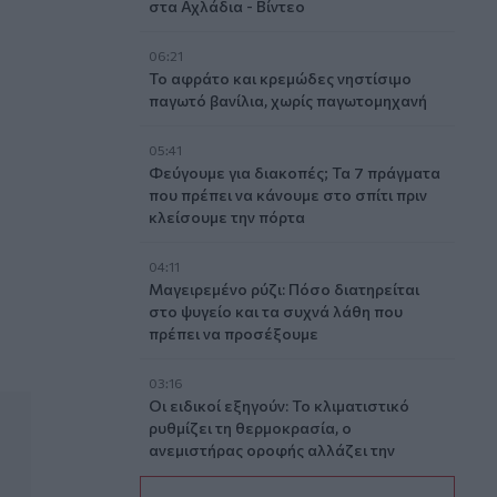
στα Αχλάδια - Βίντεο
06:21
Το αφράτο και κρεμώδες νηστίσιμο
παγωτό βανίλια, χωρίς παγωτομηχανή
05:41
Φεύγουμε για διακοπές; Τα 7 πράγματα
που πρέπει να κάνουμε στο σπίτι πριν
ειστεί η Γαλλία
κλείσουμε την πόρτα
04:11
Μαγειρεμένο ρύζι: Πόσο διατηρείται
στο ψυγείο και τα συχνά λάθη που
πρέπει να προσέξουμε
03:16
Οι ειδικοί εξηγούν: Το κλιματιστικό
ρυθμίζει τη θερμοκρασία, ο
ανεμιστήρας οροφής αλλάζει την
αίσθηση