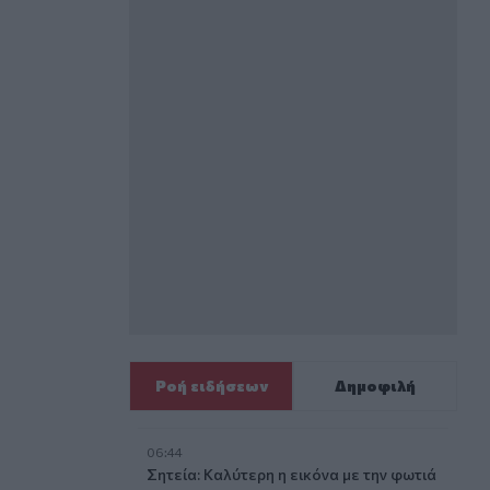
σαντ
Ροή ειδήσεων
Δημοφιλή
06:44
Σητεία: Καλύτερη η εικόνα με την φωτιά