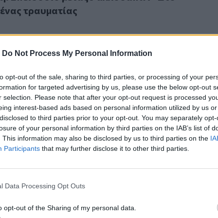
ένας τραυματίας
-
Do Not Process My Personal Information
to opt-out of the sale, sharing to third parties, or processing of your per
κτάκτου ανάγκης περιοχές στη Συρία μετά την άνοδο της στ
26
formation for targeted advertising by us, please use the below opt-out s
η εκτάκτου ανάγκης περιοχές στη Συρία μετά 
r selection. Please note that after your opt-out request is processed y
τάθμης του Ευφράτη
eing interest-based ads based on personal information utilized by us or
disclosed to third parties prior to your opt-out. You may separately opt-
losure of your personal information by third parties on the IAB’s list of
. This information may also be disclosed by us to third parties on the
IA
Participants
that may further disclose it to other third parties.
ων που ζουν στη Γερμανία πρέπει να αποχωρήσουν στα επόμε
26
l Data Processing Opt Outs
Σύρων που ζουν στη Γερμανία πρέπει να
 στα επόμενα τρία χρόνια, λέει ο Μερτς
o opt-out of the Sharing of my personal data.