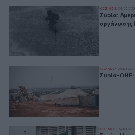
Συρία: Αμερικα
ΚΟΣΜΟΣ
04.02.20
Συρία: Αμερ
οργάνωσης 
Συρία-OHE: Ανθ
ΚΟΣΜΟΣ
25.01.202
Συρία-OHE:
Συρία: Η εκεχει
ΚΟΣΜΟΣ
24.01.202