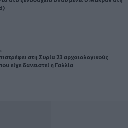
d)
ρέφει στη Συρία 23 αρχαιολογικούς θησαυρούς που είχε δαν
26
ιστρέφει στη Συρία 23 αρχαιολογικούς
ου είχε δανειστεί η Γαλλία