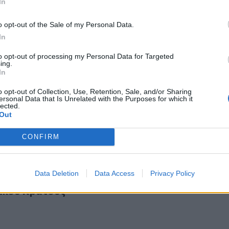
In
o opt-out of the Sale of my Personal Data.
In
to opt-out of processing my Personal Data for Targeted
ing.
ς των Κούρδων της Συρίας, Σάλεχ Μούσλιμ
6
In
έτης των Κούρδων της Συρίας, Σάλεχ Μούσλιμ
o opt-out of Collection, Use, Retention, Sale, and/or Sharing
ersonal Data that Is Unrelated with the Purposes for which it
lected.
Out
CONFIRM
ηκε ένα από τα μεγαλύτερα στρατόπεδα μελών Ισλαμικού Κ
26
Data Deletion
Data Access
Privacy Policy
νώθηκε ένα από τα μεγαλύτερα στρατόπεδα
ικού Κράτους