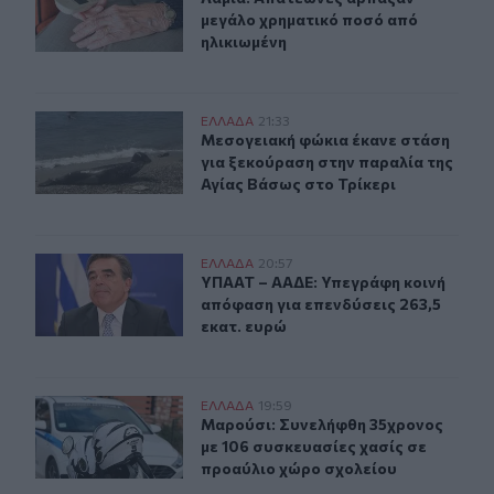
μεγάλο χρηματικό ποσό από
ηλικιωμένη
Μεσογειακή φώκια έκανε στάση για ξεκούραση στην παρ
ΕΛΛAΔΑ
21:33
Μεσογειακή φώκια έκανε στάση για
Μεσογειακή φώκια έκανε στάση
για ξεκούραση στην παραλία της
Αγίας Βάσως στο Τρίκερι
ΥΠΑΑΤ – ΑΑΔΕ: Υπεγράφη κοινή απόφαση για επενδύσει
ΕΛΛAΔΑ
20:57
ΥΠΑΑΤ – ΑΑΔΕ: Υπεγράφη κοινή από
ΥΠΑΑΤ – ΑΑΔΕ: Υπεγράφη κοινή
απόφαση για επενδύσεις 263,5
εκατ. ευρώ
Μαρούσι: Συνελήφθη 35χρονος με 106 συσκευασίες χασ
ΕΛΛAΔΑ
19:59
Μαρούσι: Συνελήφθη 35χρονος με 1
Μαρούσι: Συνελήφθη 35χρονος
με 106 συσκευασίες χασίς σε
προαύλιο χώρο σχολείου