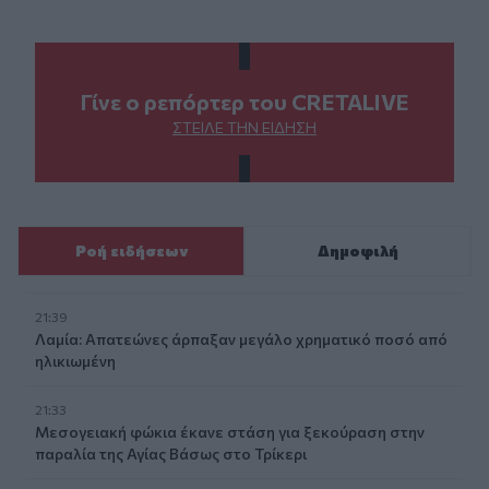
Γίνε ο ρεπόρτερ του CRETALIVE
ΣΤΕΊΛΕ ΤΗΝ ΕΊΔΗΣΗ
Ροή ειδήσεων
Δημοφιλή
21:39
Λαμία: Απατεώνες άρπαξαν μεγάλο χρηματικό ποσό από
ηλικιωμένη
21:33
Μεσογειακή φώκια έκανε στάση για ξεκούραση στην
παραλία της Αγίας Βάσως στο Τρίκερι