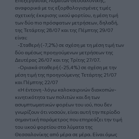
Επεξεργασίας Λυμάτων Θεσσαλονίκης,
αναφορικά με τις εξορθολογισμένες τιμές
σχετικής έκκρισης ιικού φορτίου, η μέση τιμή
των δύο πιο πρόσφατων μετρήσεων, δηλαδή,
της Τετάρτης 28/07 και της Πέμπτης 29/07
είναι:
-Σταθερή (-7,2%) σε σχέση με τη μέση τιμή των
δύο αμέσως προηγούμενων μετρήσεων της
Δευτέρας 26/07 και της Τρίτης 27/07.
-Οριακά σταθερή (-25,4%) σε σχέση με την
μέση τιμή της προηγούμενης Τετάρτης 21/07
και Πέμπτης 22/07
«Η έντονη -λόγω καλοκαιρινών διακοπών-
κινητικότητα των πολιτών και δη των
ασυμπτωματικών φορέων του ιού, που δεν
γνωρίζουν ότι νοσούν, είναι αυτή την περίοδο
σημαντική παράμετρος που επηρεάζει την τιμή
του ιικού φορτίου στα λύματα της
Θεσσαλονίκης από μέρα σε μέρα. Είναι όμως