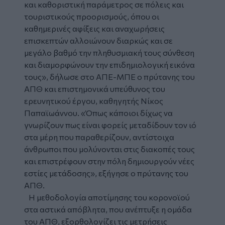
και καθοριστική παράμετρος σε πόλεις και
τουριστικούς προορισμούς, όπου οι
καθημερινές αφίξεις και αναχωρήσεις
επισκεπτών αλλοιώνουν διαρκώς και σε
μεγάλο βαθμό την πληθυσμιακή τους σύνθεση
και διαμορφώνουν την επιδημιολογική εικόνα
τους», δήλωσε στο ΑΠΕ-ΜΠΕ ο πρύτανης του
ΑΠΘ και επιστημονικά υπεύθυνος του
ερευνητικού έργου, καθηγητής Νίκος
Παπαϊωάννου. «Όπως κάποιοι δίχως να
γνωρίζουν πως είναι φορείς μεταδίδουν τον ιό
στα μέρη που παραθερίζουν, αντίστοιχα
άνθρωποι που μολύνονται στις διακοπές τους
και επιστρέφουν στην πόλη δημιουργούν νέες
εστίες μετάδοσης», εξήγησε ο πρύτανης του
ΑΠΘ.
Η μεθοδολογία αποτίμησης του κορονοϊού
στα αστικά απόβλητα, που ανέπτυξε η ομάδα
του ΑΠΘ, εξορθολογίζει τις μετρήσεις