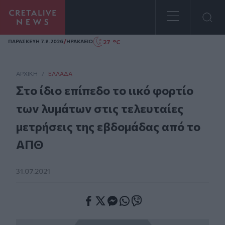
Homepage
/
27 °C
ΠΑΡΑΣΚΕΥΗ 7.8.2026
ΗΡΑΚΛΕΙΟ
ΑΡΧΙΚΗ
/
ΕΛΛΆΔΑ
Στο ίδιο επίπεδο το ιικό φορτίο
των λυμάτων στις τελευταίες
μετρήσεις της εβδομάδας από το
ΑΠΘ
31.07.2021
Facebook
Twitter
Messenger
Whatsapp
Viber