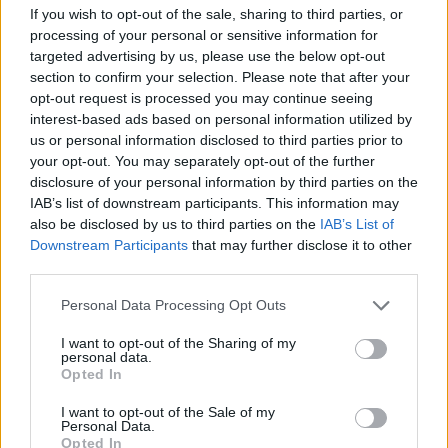
If you wish to opt-out of the sale, sharing to third parties, or
20:07
processing of your personal or sensitive information for
Ρέθυμνο: Φωτιά σε σπίτι προκάλεσε αναστάτωση στην
targeted advertising by us, please use the below opt-out
Καλλιθέα
section to confirm your selection. Please note that after your
opt-out request is processed you may continue seeing
19:59
interest-based ads based on personal information utilized by
Μαρούσι: Συνελήφθη 35χρονος με 106 συσκευασίες
us or personal information disclosed to third parties prior to
χασίς σε προαύλιο χώρο σχολείου
your opt-out. You may separately opt-out of the further
disclosure of your personal information by third parties on the
19:55
IAB’s list of downstream participants. This information may
Πάτρα: Θρήνος για μωράκι μόλις 8 ημερών –
also be disclosed by us to third parties on the
IAB’s List of
Νοσηλευόταν στη ΜΕΘ Νεογνών
Downstream Participants
that may further disclose it to other
third parties.
19:45
Personal Data Processing Opt Outs
Καταβλήθηκαν 33.579.900 εκατ. ευρώ για την αγορά
λιπασμάτων
I want to opt-out of the Sharing of my
personal data.
19:42
Opted In
Καλοκαίρι 2026: Η Ευρώπη στις φλόγες - 5 εκατ.
στρέμματα στάχτη, από την Πορτογαλία έως την Κρήτη
I want to opt-out of the Sale of my
Personal Data.
(Βίντεο)
Opted In