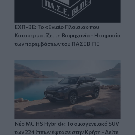
ΕΧΠ-ΒΕ: Το «Ενιαίο Πλαίσιο» που
Κατακερματίζει τη Βιομηχανία - Η σημασία
των παρεμβάσεων του ΠΑΣΕΒΙΠΕ
Νέο MG HS Hybrid+: Το οικογενειακό SUV
των 224 ίππων έφτασε στην Κρήτη - Δείτε