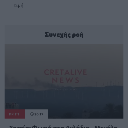
τιμή
Συνεχής ροή
ΚΡΗΤΗ
20:17
Σητεία: Φωτιά στα Αχλάδια - Μεγάλη