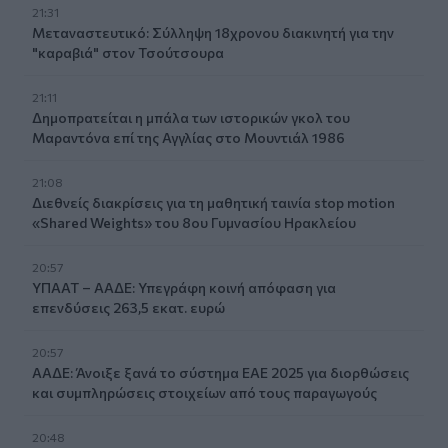
21:31
Μεταναστευτικό: Σύλληψη 18χρονου διακινητή για την
"καραβιά" στον Τσούτσουρα
21:11
Δημοπρατείται η μπάλα των ιστορικών γκολ του
Μαραντόνα επί της Αγγλίας στο Μουντιάλ 1986
21:08
Διεθνείς διακρίσεις για τη μαθητική ταινία stop motion
«Shared Weights» του 8ου Γυμνασίου Ηρακλείου
20:57
ΥΠΑΑΤ – ΑΑΔΕ: Υπεγράφη κοινή απόφαση για
επενδύσεις 263,5 εκατ. ευρώ
20:57
ΑΑΔΕ: Άνοιξε ξανά το σύστημα ΕΑΕ 2025 για διορθώσεις
και συμπληρώσεις στοιχείων από τους παραγωγούς
20:48