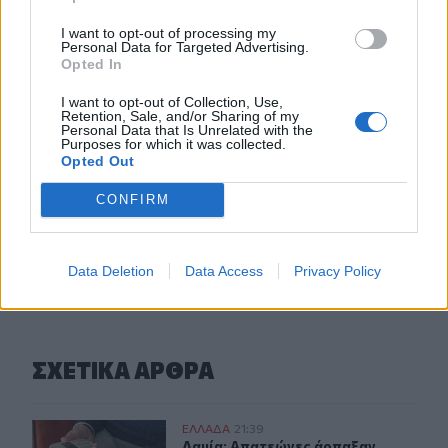
19:18
I want to opt-out of processing my
Personal Data for Targeted Advertising.
ΗΠΑ: Εφετείο απαγόρευσε να συνεχιστεί η κατασκευή
Opted In
της αίθουσας χορού στον Λευκό Οίκο
I want to opt-out of Collection, Use,
19:11
Retention, Sale, and/or Sharing of my
Personal Data that Is Unrelated with the
Χανιά: Σχεδόν 1 εκατ. ευρώ από το Ταμείο Αλληλεγγύης
Purposes for which it was collected.
του Υπουργείου Μετανάστευσης και Ασύλου για
Opted Out
σχολικές υποδομές και δημόσιους χώρους
CONFIRM
ΠΕΡΙΣΣΟΤΕΡΑ
Data Deletion
Data Access
Privacy Policy
ΣΧΕΤΙΚA AΡΘΡΑ
Λαμία: Απατεώνες άρπαξαν μεγάλο χρηματικό ποσό από
ΕΛΛAΔΑ
21:39
Λαμία: Απατεώνες άρπαξαν μεγάλο 
Λαμία: Απατεώνες άρπαξαν