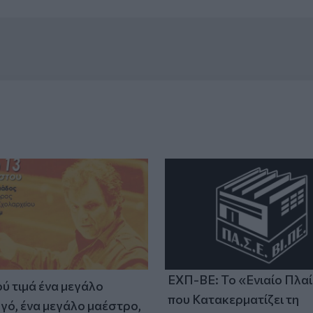
ΕΧΠ-ΒΕ: Το «Ενιαίο Πλα
ύ τιμά ένα μεγάλο
που Κατακερματίζει τη
γό, ένα μεγάλο μαέστρο,