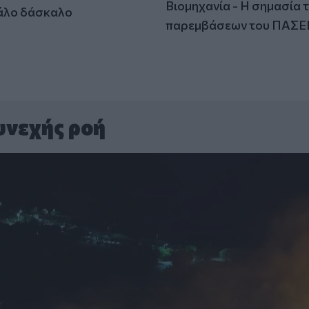
Βιομηχανία - Η σημασία 
άλο δάσκαλο
παρεμβάσεων του ΠΑΣΕ
υνεχής ροή