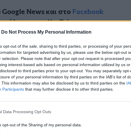
ο
Google News
και στο
Facebook
κανάλι μας στο
YouTube
-
Do Not Process My Personal Information
to opt-out of the sale, sharing to third parties, or processing of your per
formation for targeted advertising by us, please use the below opt-out s
r selection. Please note that after your opt-out request is processed y
eing interest-based ads based on personal information utilized by us or
disclosed to third parties prior to your opt-out. You may separately opt-
losure of your personal information by third parties on the IAB’s list of
. This information may also be disclosed by us to third parties on the
IA
ΙΚΆ TAGS
Participants
that may further disclose it to other third parties.
λάκι
Υπηρεσία Εσωτερικών Υποθέσεων
l Data Processing Opt Outs
o opt-out of the Sharing of my personal data.
ερ του CRETALIVE