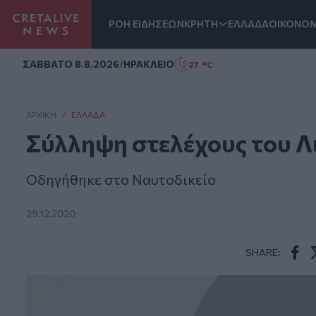
ΡΟΗ ΕΙΔΗΣΕΩΝ
ΚΡΗΤΗ
ΕΛΛΑΔΑ
ΟΙΚΟΝΟΜ
Homepage
ΣAΒΒΑΤΟ 8.8.2026
/
ΗΡΑΚΛΕΙΟ
27 °C
ΑΡΧΙΚΗ
/
ΕΛΛΆΔΑ
Σύλληψη στελέχους του Λι
Οδηγήθηκε στο Ναυτοδικείο
29.12.2020
SHARE:
Face
T