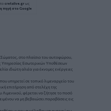
 το
cretalive.gr
ως
η πηγή στο Google
ύ Σώματος
, στο πλαίσιο του αυτοφώρου,
ς
Υπηρεσίας Εσωτερικών Υποθέσεων
ία ιδιώτη αλιέα για έκνομες ενέργειες
που υπηρετεί σε τοπικό λιμεναρχείο του
ιτική επιτήρηση από στελέχη της
Λιμενικού, φέρεται να ζήτησε το ποσό
ειμένου να μη βεβαιώσει παραβάσεις εις
Υποθέσεων τον συνέλαβαν επ αυτοφώρω