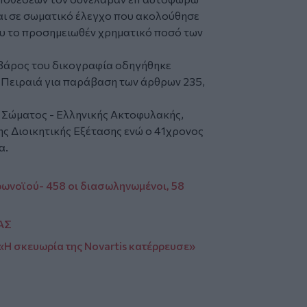
αι σε σωματικό έλεγχο που ακολούθησε
ου το προσημειωθέν χρηματικό ποσό των
 βάρος του δικογραφία οδηγήθηκε
 Πειραιά για παράβαση των άρθρων 235,
 Σώματος - Ελληνικής Ακτοφυλακής,
ης Διοικητικής Εξέτασης ενώ ο 41χρονος
α.
ωνοϊού- 458 οι διασωληνωμένοι, 58
ΛΑΣ
Η σκευωρία της Novartis κατέρρευσε»