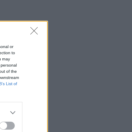
Μοναχός επιτέθηκε με μαχαίρι και
τραυμάτισε δύο άτομα
22:47
Σητεία: Φωτιά στα Αχλάδια, δύσκολη
μάχη με τις φλόγες - Βίντεο
sonal or
22:39
ection to
Βρετανία: Κατά συρροή δολοφόνος
ou may
καταδικάστηκε για δύο δολοφονίες
 personal
γυναικών - Η συγγνώμη από την
out of the
αστυνομία
 downstream
B’s List of
22:32
Πανεπιστήμιο Κρήτης: 3,35 εκατ. ευρώ
από το Υπουργείο Παιδείας, για το
στεγαστικό επίδομα των φοιτητών
22:22
Ηράκλειο: “Σκουπίδια κατάχαμα, μια
ψησταριά στο πουθενά κι ένα αμάξι