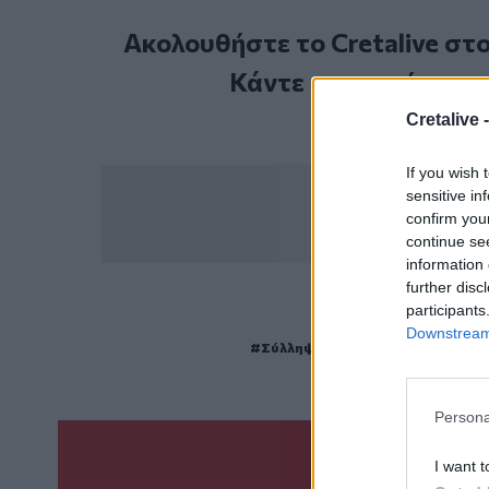
Ακολουθήστε το Cretalive στ
Κάντε εγγραφή στο 
Cretalive 
If you wish 
sensitive in
confirm you
continue se
information 
further disc
participants
ΣΧΕΤ
Downstream 
Σύλληψη
Λιμενικό Σώμα
Φακε
Persona
I want t
Γίνε ο ρεπόρτ