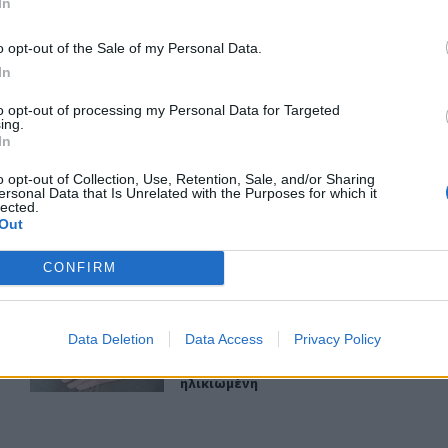
In
ΤΗΝ ΕΊΔΗΣΗ
o opt-out of the Sale of my Personal Data.
In
to opt-out of processing my Personal Data for Targeted
ing.
In
ιό Φάληρο - Εκκενώθηκε προληπτικά πολυκατοικία
Σοκαριστικά στοιχεία άφησε πίσω της η μέγα-πυρκαγιά 
ΕΛΛAΔΑ
23:27
o opt-out of Collection, Use, Retention, Sale, and/or Sharing
 κατάστημα στο Παλαιό Φάληρο - Εκκενώθηκε προληπτικά πο
Σοκαριστικά στοιχεία άφησε πίσω τ
Σοκαριστικά στοιχεία άφησε
ersonal Data that Is Unrelated with the Purposes for which it
lected.
πίσω της η μέγα-πυρκαγιά στην
Out
Αττικοβοιωτία
CONFIRM
ν στελέχη: «Συνεχής εσωστρέφεια και τραγικά επικοινωνι
Λαμία: Απατεώνες άρπαξαν μεγάλο χρηματικό ποσό από
ΕΛΛAΔΑ
21:39
Data Deletion
Data Access
Privacy Policy
ού-Γρατσία από πρώην στελέχη: «Συνεχής εσωστρέφεια και 
Λαμία: Απατεώνες άρπαξαν μεγάλο 
Λαμία: Απατεώνες άρπαξαν
μεγάλο χρηματικό ποσό από
ηλικιωμένη