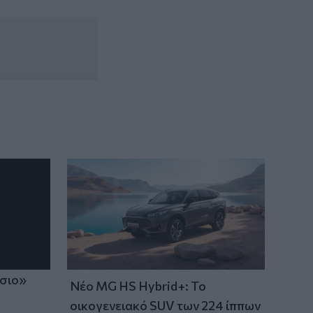
21:33
Μεσογειακή φώκια έκανε στάση για
ξεκούραση στην παραλία της Αγίας
Βάσως στο Τρίκερι
21:31
Μεταναστευτικό: Σύλληψη 18χρονου
διακινητή για την "καραβιά" στον
Τσούτσουρα
ίσιο»
Νέο MG HS Hybrid+: Το
οικογενειακό SUV των 224 ίππων