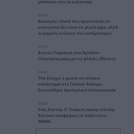
μπαλκόνι σου το καλοκαίρι
00:31
Βιολόγος: «Αυτό που προσελκύει τα
κουνούπια δεν είναι το γλυκό αίμα, αλλά
οι χημικές ενώσεις που εκπέμπουμε»
00:31
Σητεία: Πυρκαγιά στα Αχλάδια -
Ολονύχτια μάχη με τις φλόγες (Βίντεο)
23:55
Υπό έλεγχο η φωτιά σε ισόγειο
κατάστημα στο Παλαιό Φάληρο -
Εκκενώθηκε προληπτικά πολυκατοικία
23:38
Ενές Καντέρ: Ο Τούρκος πρώην σέντερ
δηλώνει υποψήφιος να παίξει στο...
WNBA