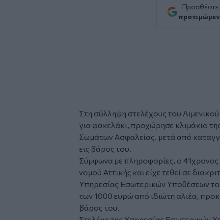
Προσθέστε
προτιμώμεν
Στη
σύλληψη
στελέχους του
Λιμενικο
για
φακελάκι
, προχώρησε κλιμάκιο τη
Σωμάτων Ασφαλείας. μετά από καταγγελ
εις βάρος του.
Σύμφωνα με πληροφορίες, ο 41χρονος 
νομού Αττικής και είχε τεθεί σε διακρ
Υπηρεσίας Εσωτερικών Υποθέσεων του 
των 1000 ευρώ από ιδιώτη αλιέα, προκ
βάρος του.
Στελέχη της Υπηρεσίας Εσωτερικών 