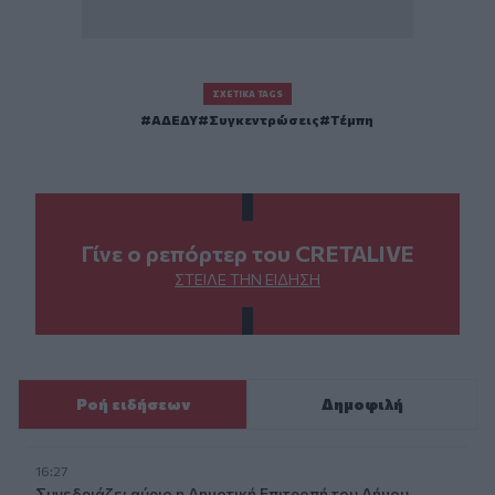
ΣΧΕΤΙΚΆ TAGS
ΑΔΕΔΥ
Συγκεντρώσεις
Τέμπη
Γίνε ο ρεπόρτερ του CRETALIVE
ΣΤΕΊΛΕ ΤΗΝ ΕΊΔΗΣΗ
Ροή ειδήσεων
Δημοφιλή
16:27
Συνεδριάζει αύριο η Δημοτική Επιτροπή του Δήμου