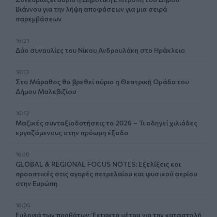
Βιάννου για την λήψη αποφάσεων για μια σειρά
παρεμβάσεων
16:21
Δύο συναυλίες του Νίκου Ανδρουλάκη στο Ηράκλειο
16:13
Στο Μάραθος θα βρεθεί αύριο η Θεατρική Ομάδα του
Δήμου Μαλεβιζίου
16:12
Μαζικές συνταξιοδοτήσεις το 2026 – Τι οδηγεί χιλιάδες
εργαζόμενους στην πρόωρη έξοδο
16:10
GLOBAL & REGIONAL FOCUS NOTES: Εξελίξεις και
προοπτικές στις αγορές πετρελαίου και φυσικού αερίου
στην Ευρώπη
16:05
Ευλογιά των προβάτων: Έκτακτα μέτρα για την καταστολή