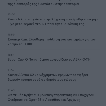
της διασποράς της ζωονόσου στην Καστοριά
16:00
Χανιά: Νέα στοιχεία για την 75χρονη που βρέθηκε νεκρή -
Είχε μεταφερθεί στο Α.Τ πριν την εξαφάνιση της
15:59
Σούπερ Καπ: Ελεύθερη η πώληση των εισιτηρίων για τον
κόσμο του ΟΦΗ
15:54
Super Cup: Ο Παπαπέτρου «σφυρίζει» το ΑΕΚ - ΟΦΗ
15:52
Χανιά: Δίκτυο 62 κοινόχρηστων κρηνών προσφέρει
δωρεάν πόσιμο νερό σε δημόσιους χώρους
15:49
Φεστιβάλ Κρήτης: Η μουσική παράσταση «Η Εποχή του
Ονείρου» σε Οροπέδιο Λασιθίου και Αρχάνες