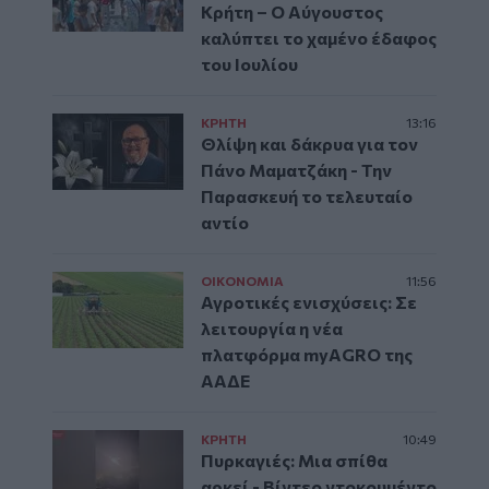
Κρήτη – Ο Αύγουστος
καλύπτει το χαμένο έδαφος
του Ιουλίου
ΚΡΗΤΗ
13:16
Θλίψη και δάκρυα για τον
Πάνο Μαματζάκη - Την
Παρασκευή το τελευταίο
αντίο
ΟΙΚΟΝΟΜΙΑ
11:56
Αγροτικές ενισχύσεις: Σε
λειτουργία η νέα
πλατφόρμα myAGRO της
ΑΑΔΕ
ΚΡΗΤΗ
10:49
Πυρκαγιές: Μια σπίθα
αρκεί - Βίντεο ντοκουμέντο