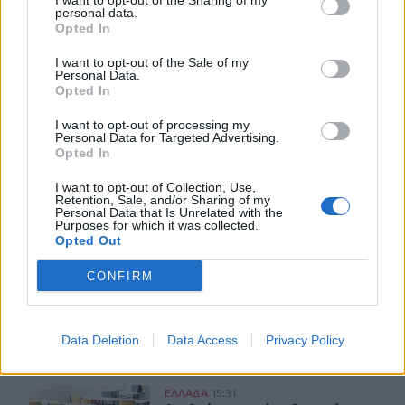
I want to opt-out of the Sharing of my
personal data.
Opted In
ΣΧΕΤΙΚA AΡΘΡΑ
I want to opt-out of the Sale of my
Personal Data.
Opted In
Ευλογιά των προβάτων: Έκτακτα μέτρα για την καταστ
ΕΛΛAΔΑ
16:05
Ευλογιά των προβάτων: Έκτακτα μέ
Ευλογιά των προβάτων: Έκτακτα
I want to opt-out of processing my
Personal Data for Targeted Advertising.
μέτρα για την καταστολή της
Opted In
διασποράς της ζωονόσου στην
Καστοριά
I want to opt-out of Collection, Use,
Retention, Sale, and/or Sharing of my
Personal Data that Is Unrelated with the
Purposes for which it was collected.
Συναγερμός στο «Ελευθέριος Βενιζέλος»: 37χρονος επιχ
ΕΛΛAΔΑ
15:41
Opted Out
Συναγερμός στο «Ελευθέριος Βενιζέ
Συναγερμός στο «Ελευθέριος
Βενιζέλος»: 37χρονος
CONFIRM
επιχείρησε να πετάξει με
τέσσερα μαχαίρια σε
χειραποσκευή
Data Deletion
Data Access
Privacy Policy
Αναθεώρηση ορίων δαπανών για ΣΑΕΚ και Σχολεία Δεύτ
ΕΛΛAΔΑ
15:31