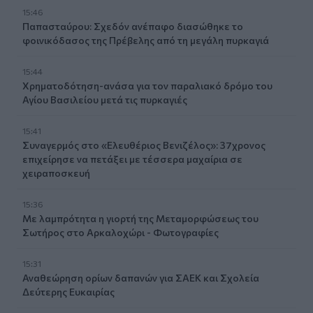
15:46
Παπασταύρου: Σχεδόν ανέπαφο διασώθηκε το
φοινικόδασος της Πρέβελης από τη μεγάλη πυρκαγιά
15:44
Χρηματοδότηση-ανάσα για τον παραλιακό δρόμο του
Αγίου Βασιλείου μετά τις πυρκαγιές
15:41
Συναγερμός στο «Ελευθέριος Βενιζέλος»: 37χρονος
επιχείρησε να πετάξει με τέσσερα μαχαίρια σε
χειραποσκευή
15:36
Με λαμπρότητα η γιορτή της Μεταμορφώσεως του
Σωτήρος στο Αρκαλοχώρι - Φωτογραφίες
15:31
Αναθεώρηση ορίων δαπανών για ΣΑΕΚ και Σχολεία
Δεύτερης Ευκαιρίας