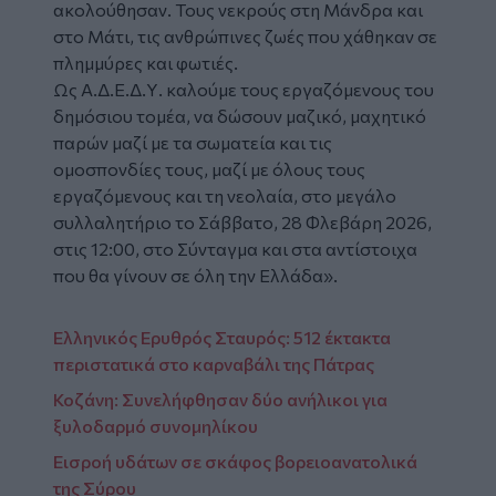
ακολούθησαν. Τους νεκρούς στη Μάνδρα και
στο Μάτι, τις ανθρώπινες ζωές που χάθηκαν σε
πλημμύρες και φωτιές.
Ως Α.Δ.Ε.Δ.Υ. καλούμε τους εργαζόμενους του
δημόσιου τομέα, να δώσουν μαζικό, μαχητικό
παρών μαζί με τα σωματεία και τις
ομοσπονδίες τους, μαζί με όλους τους
εργαζόμενους και τη νεολαία, στο μεγάλο
συλλαλητήριο το Σάββατο, 28 Φλεβάρη 2026,
στις 12:00, στο Σύνταγμα και στα αντίστοιχα
που θα γίνουν σε όλη την Ελλάδα».
Ελληνικός Ερυθρός Σταυρός: 512 έκτακτα
περιστατικά στο καρναβάλι της Πάτρας
Κοζάνη: Συνελήφθησαν δύο ανήλικοι για
ξυλοδαρμό συνομηλίκου
Εισροή υδάτων σε σκάφος βορειοανατολικά
της Σύρου