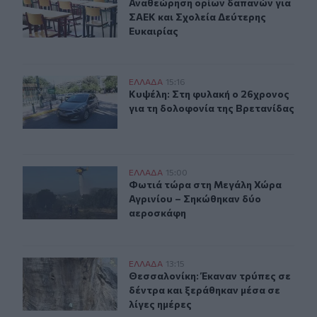
Αναθεώρηση ορίων δαπανών για ΣΑΕ
Αναθεώρηση ορίων δαπανών για
ΣΑΕΚ και Σχολεία Δεύτερης
Ευκαιρίας
Κυψέλη: Στη φυλακή ο 26χρονος για τη δολοφονία της 
ΕΛΛAΔΑ
15:16
Κυψέλη: Στη φυλακή ο 26χρονος για
Κυψέλη: Στη φυλακή ο 26χρονος
για τη δολοφονία της Βρετανίδας
Φωτιά τώρα στη Μεγάλη Χώρα Αγρινίου – Σηκώθηκαν 
ΕΛΛAΔΑ
15:00
Φωτιά τώρα στη Μεγάλη Χώρα Αγρι
Φωτιά τώρα στη Μεγάλη Χώρα
Αγρινίου – Σηκώθηκαν δύο
αεροσκάφη
Θεσσαλονίκη: Έκαναν τρύπες σε δέντρα και ξεράθηκαν μ
ΕΛΛAΔΑ
13:15
Θεσσαλονίκη: Έκαναν τρύπες σε δέν
Θεσσαλονίκη: Έκαναν τρύπες σε
δέντρα και ξεράθηκαν μέσα σε
λίγες ημέρες