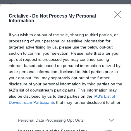
15:24
Ρουμανία: Οι αρχές επιχειρούν την εκτροπή των υδάτων
του Δούναβη για να παρατείνουν την λειτουργία του
Cretalive -
Do Not Process My Personal
Information
αντιδραστήρα στον πυρηνικό σταθμό της Τσερναβόντα
If you wish to opt-out of the sale, sharing to third parties, or
15:16
Κυψέλη: Στη φυλακή ο 26χρονος για τη δολοφονία της
processing of your personal or sensitive information for
Βρετανίδας
targeted advertising by us, please use the below opt-out
section to confirm your selection. Please note that after your
opt-out request is processed you may continue seeing
15:10
Μόναχο: Ισόβια σε 25χρονο Αφγανό που σκότωσε δύο
interest-based ads based on personal information utilized by
άτομα ρίχνοντας το αυτοκίνητό του σε πλήθος
us or personal information disclosed to third parties prior to
your opt-out. You may separately opt-out of the further
disclosure of your personal information by third parties on the
15:09
IAB’s list of downstream participants. This information may
Τροχαίο στο ΒΟΑΚ - Συγκρούστηκαν δύο Ι.Χ.
also be disclosed by us to third parties on the
IAB’s List of
Downstream Participants
that may further disclose it to other
third parties.
ΠΕΡΙΣΣΟΤΕΡΑ
Personal Data Processing Opt Outs