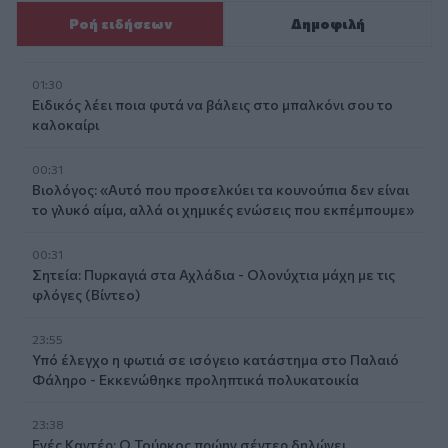
Ροή ειδήσεων
Δημοφιλή
01:30
Ειδικός λέει ποια φυτά να βάλεις στο μπαλκόνι σου το
καλοκαίρι
00:31
Βιολόγος: «Αυτό που προσελκύει τα κουνούπια δεν είναι
το γλυκό αίμα, αλλά οι χημικές ενώσεις που εκπέμπουμε»
00:31
Σητεία: Πυρκαγιά στα Αχλάδια - Ολονύχτια μάχη με τις
φλόγες (Βίντεο)
23:55
Υπό έλεγχο η φωτιά σε ισόγειο κατάστημα στο Παλαιό
Φάληρο - Εκκενώθηκε προληπτικά πολυκατοικία
23:38
Ενές Καντέρ: Ο Τούρκος πρώην σέντερ δηλώνει