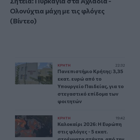
Σητεία: Πυρκαγιά στα Αχλάδια -
Ολονύχτια μάχη με τις φλόγες
(Βίντεο)
ΚΡΗΤΗ
22:32
Πανεπιστήμιο Κρήτης: 3,35
εκατ. ευρώ από το
Υπουργείο Παιδείας, για το
στεγαστικό επίδομα των
φοιτητών
ΚΡΗΤΗ
19:42
Καλοκαίρι 2026: Η Ευρώπη
στις φλόγες - 5 εκατ.
στρέμματα στάχτη, από την