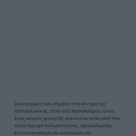
Συναγερμός έχει σημάνει στο κέντρο της
Θεσσαλονίκης
, στην οδό Κασσάνδρου, όπου
ένας νεαρός
φοιτητής
απειλεί να πέσει από τον
τρίτο όροφο πολυκατοικίας, προκαλώντας
έντονη ανησυχία σε κατοίκους και