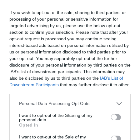
Καιρός: “Πορτοκαλί” συναγερμός στην Κρήτη - Ζέστη και
πολύ υψηλός κίνδυνος πυρκαγιάς!
If you wish to opt-out of the sale, sharing to third parties, or
processing of your personal or sensitive information for
22:02
targeted advertising by us, please use the below opt-out
Σφοδρή επίθεση κατά Καρυστιανού-Γρατσία από πρώην
section to confirm your selection. Please note that after your
στελέχη: «Συνεχής εσωστρέφεια και τραγικά
opt-out request is processed you may continue seeing
επικοινωνιακά λάθη»
interest-based ads based on personal information utilized by
us or personal information disclosed to third parties prior to
21:57
your opt-out. You may separately opt-out of the further
Ηράκλειο: "Σε άθλια κατάσταση το μνημείο πεσόντων
disclosure of your personal information by third parties on the
Εφέδρων Αξιωματικών στον Καράβολα"
IAB’s list of downstream participants. This information may
also be disclosed by us to third parties on the
IAB’s List of
21:39
Downstream Participants
that may further disclose it to other
Λαμία: Απατεώνες άρπαξαν μεγάλο χρηματικό ποσό από
third parties.
ηλικιωμένη
Personal Data Processing Opt Outs
21:33
I want to opt-out of the Sharing of my
Μεσογειακή φώκια έκανε στάση για ξεκούραση στην
personal data.
παραλία της Αγίας Βάσως στο Τρίκερι
Opted In
21:31
I want to opt-out of the Sale of my