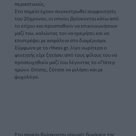
περαστικούς.
Στο σημείο έχουν συγκεντρωθεί συμφοιτητές
του 20χρονου, οι οποίοι βρίσκονται κάτω από
το κτίριο και προσπαθούν να επικοινωνήσουν
μαζί του, καλώντας τον να ηρεμήσει και να
επιστρέψει με ασφάλεια στο διαμέρισμα.
Σύμφωνα με το rthess.gr, λίγο νωρίτερα ο
φοιτητής είχε ζητήσει από τους φίλους του να
προσευχηθούν μαζί του λέγοντας το «Πάτερ
ημών». Επίσης, ζήτησε να μιλήσει και με
ψυχολόγο.
Glomex
Video
Στο σημείο βρίσκονται ισχυρές δυνάμεις της