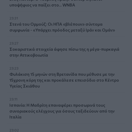
υποψήφιος να παίξει στο... WNBA
23:31
Στενά του Ορμούζ: Οι ΗΠΑ «βλέπουν» σύντομα
συμφωνία - «Υπάρχει πρόοδος μεταξύ Ιράν και Ομάν»
23:27
Σοκαριστικά στοιχεία άφησε πίσω της η μέγα-πυρκαγιά
στην Αττικοβοιωτία
23:23
Φυλάκιση 15 μηνών στη Βρετανίδα που μέθυσε με την
15χρονη κόρη της και προκάλεσε επεισόδιο στο Κέντρο
Υγείας Σκιάθου
23:11
Ισπανία: Η Μαδρίτη επαναφέρει προσωρινά τους
συνοριακούς ελέγχους για όσους ταξιδεύουν από την
Ιταλία
23:02