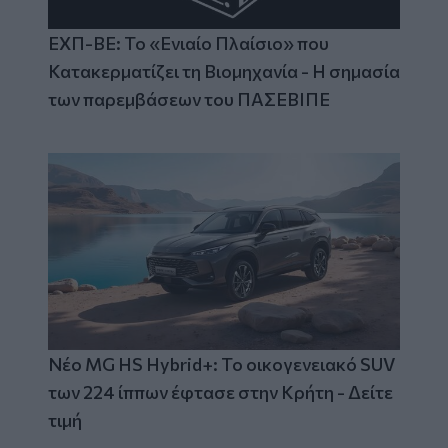
ΕΧΠ-ΒΕ: Το «Ενιαίο Πλαίσιο» που
Κατακερματίζει τη Βιομηχανία - Η σημασία
των παρεμβάσεων του ΠΑΣΕΒΙΠΕ
Νέο MG HS Hybrid+: Το οικογενειακό SUV
των 224 ίππων έφτασε στην Κρήτη - Δείτε
τιμή