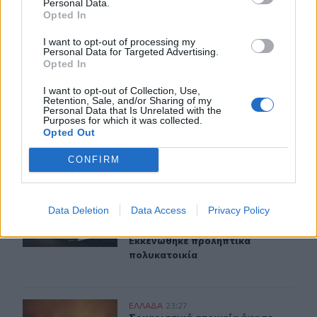
Personal Data.
Μεταναστευτικό: Σύλληψη 18χρονου διακινητή για την
Opted In
"καραβιά" στον Τσούτσουρα
I want to opt-out of processing my
Personal Data for Targeted Advertising.
Opted In
ΠΕΡΙΣΣΟΤΕΡΑ
I want to opt-out of Collection, Use,
Retention, Sale, and/or Sharing of my
Personal Data that Is Unrelated with the
Purposes for which it was collected.
Opted Out
ΣΧΕΤΙΚA AΡΘΡΑ
CONFIRM
Υπό έλεγχο η φωτιά σε ισόγειο κατάστημα στο Παλαιό
ΕΛΛAΔΑ
23:55
Data Deletion
Data Access
Privacy Policy
Υπό έλεγχο η φωτιά σε ισόγειο κα
Υπό έλεγχο η φωτιά σε ισόγειο
κατάστημα στο Παλαιό Φάληρο -
Εκκενώθηκε προληπτικά
πολυκατοικία
Σοκαριστικά στοιχεία άφησε πίσω της η μέγα-πυρκαγιά
ΕΛΛAΔΑ
23:27