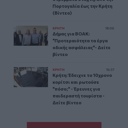
Πορτογαλία έως την Κρήτη
(Βίντεο)
ΚΡΗΤΗ
18:06
Δήμας για ΒΟΑΚ:
"Προτεραιότητα τα έργα
οδικής ασφάλειας"- Δείτε
βίντεο
ΚΡΗΤΗ
16:37
Κρήτη: Έδειχνε το 10χρονο
κορίτσι και ρωτούσε
"πόσο;" - Έρευνες για
παιδεραστή τουρίστα -
Δείτε βίντεο