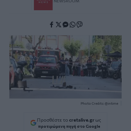
NEWSROOM
Facebook
Twitter
Messenger
Whatsapp
Viber
Photo Credits: @intime
Προσθέστε το
cretalive.gr
ως
προτιμώμενη πηγή στο Google