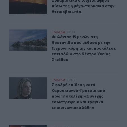
Σοκαριστικά στοιχεία άφησε πίσω τ
Σοκαριστικά στοιχεία άφησε
πίσω της η μέγα-πυρκαγιά στην
Αττικοβοιωτία
Φυλάκιση 15 μηνών στη Βρετανίδα που μέθυσε με την 15
ΕΛΛAΔΑ
23:23
Φυλάκιση 15 μηνών στη Βρετανίδα π
Φυλάκιση 15 μηνών στη
Βρετανίδα που μέθυσε με την
15χρονη κόρη της και προκάλεσε
επεισόδιο στο Κέντρο Υγείας
Σκιάθου
Σφοδρή επίθεση κατά Καρυστιανού-Γρατσία από πρώην 
ΕΛΛAΔΑ
22:02
Σφοδρή επίθεση κατά Καρυστιανού-
Σφοδρή επίθεση κατά
Καρυστιανού-Γρατσία από
πρώην στελέχη: «Συνεχής
εσωστρέφεια και τραγικά
επικοινωνιακά λάθη»