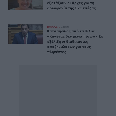
εξετάζουν οι Αρχές για τη
δολοφονία της Σκωτσέζας
Kατσαφάδος: «Το μήνυμα είναι ένα και απλό. Κανένας δ
ΕΛΛAΔΑ
23:09
Κατσαφάδος από τα Βίλια: «Κανένας 
Κατσαφάδος από τα Βίλια:
«Κανένας δεν μένει πίσω» - Σε
εξέλιξη οι διαδικασίες
αποζημιώσεων για τους
πληγέντες