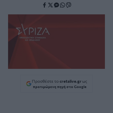
Facebook
Twitter
Messenger
Whatsapp
Viber
Προσθέστε το
cretalive.gr
ως
προτιμώμενη πηγή στο Google