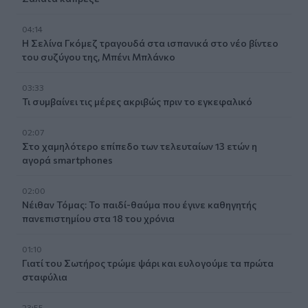
04:14
Η Σελίνα Γκόμεζ τραγουδά στα ισπανικά στο νέο βίντεο
του συζύγου της, Μπένι Μπλάνκο
03:33
Τι συμβαίνει τις μέρες ακριβώς πριν το εγκεφαλικό
02:07
Στο χαμηλότερο επίπεδο των τελευταίων 13 ετών η
αγορά smartphones
02:00
Νέιθαν Τόμας: Το παιδί-θαύμα που έγινε καθηγητής
πανεπιστημίου στα 18 του χρόνια
01:10
Γιατί του Σωτήρος τρώμε ψάρι και ευλογούμε τα πρώτα
σταφύλια
23:55