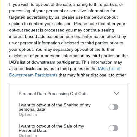
If you wish to opt-out of the sale, sharing to third parties, or
processing of your personal or sensitive information for
23:15
targeted advertising by us, please use the below opt-out
Οι ΗΠΑ αναστέλλουν τις εισαγωγές από τον μεγαλύτερο
section to confirm your selection. Please note that after your
παραγωγό αβοκάντο του Μεξικού
opt-out request is processed you may continue seeing
interest-based ads based on personal information utilized by
us or personal information disclosed to third parties prior to
ΠΕΡΙΣΣΟΤΕΡΑ
your opt-out. You may separately opt-out of the further
disclosure of your personal information by third parties on the
IAB’s list of downstream participants. This information may
also be disclosed by us to third parties on the
IAB’s List of
Downstream Participants
that may further disclose it to other
third parties.
ΣΧΕΤΙΚA AΡΘΡΑ
Personal Data Processing Opt Outs
Τα πρωτοσέλιδα των εφημερίδων
ΕΛΛAΔΑ
07:33
I want to opt-out of the Sharing of my
Τα πρωτοσέλιδα των εφημερίδων
Τα πρωτοσέλιδα των
personal data.
εφημερίδων
Opted In
I want to opt-out of the Sale of my
Personal Data.
Opted In