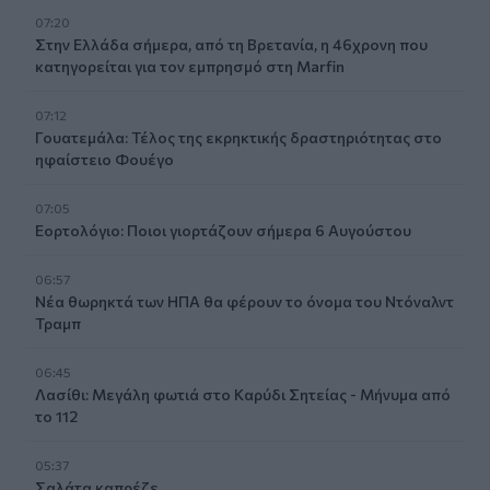
07:20
Στην Ελλάδα σήμερα, από τη Βρετανία, η 46χρονη που
κατηγορείται για τον εμπρησμό στη Marfin
07:12
Γουατεμάλα: Τέλος της εκρηκτικής δραστηριότητας στο
ηφαίστειο Φουέγο
07:05
Εορτολόγιο: Ποιοι γιορτάζουν σήμερα 6 Αυγούστου
06:57
Νέα θωρηκτά των ΗΠΑ θα φέρουν το όνομα του Ντόναλντ
Τραμπ
06:45
Λασίθι: Μεγάλη φωτιά στο Καρύδι Σητείας - Μήνυμα από
το 112
05:37
Σαλάτα καπρέζε