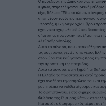
Ο πρόεδρος της Δημοκρατίας επισκέφ
Κήπων, στην ελληνοτουρκική μεθόριο 
είχε, δήλωσε "Εδώ το κλίμα, ο άνεμος,
αποπνέουν ευθύνη, υπερηφάνεια, σιγο
Στρατός, η 12η Μεραρχία Εβρου προστ
έχουν κατοχυρωθεί εδώ και δεκαετίες α
σήμερα το πρωί στην παρέλαση για τη
Αλεξανδρούπολης.
Αυτά τα σύνορα, που κατακτήθηκαν π
τις σύγχρονες γενιές, από νέους Ελλη
στο χώρο του καθήκοντας προς την πα
την προοπτική της πατρίδας.
Αυτά τα σύνορα, στην ξηρά ή τη θάλασ
Η Ελλάδα τα προστατεύει κατά τρόπο 
έχει αναθέσει την ασφάλεια του και τ
μας, πρέπει να νιώθει σίγουρος και ασ
Το διαπιστώνουμε στο σήμερα ευρισκό
Φυλάκιο της Γέφυρας Κήπων, στα ελλ
Και αυτός ο διαφορετικός αέρας αυτή 