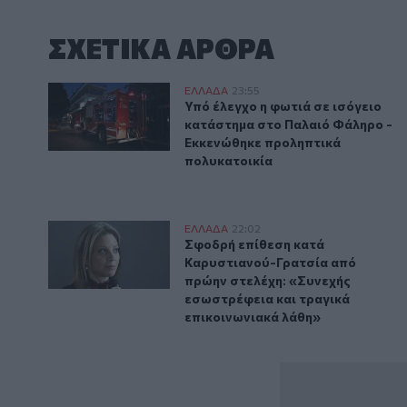
ΣΧΕΤΙΚA AΡΘΡΑ
Υπό έλεγχο η φωτιά σε ισόγειο κατάστημα στο Παλα
ΕΛΛAΔΑ
23:55
Υπό έλεγχο η φωτιά σε ισόγειο
Υπό έλεγχο η φωτιά σε ισόγειο
κατάστημα στο Παλαιό Φάληρο -
Εκκενώθηκε προληπτικά
πολυκατοικία
Σφοδρή επίθεση κατά Καρυστιανού-Γρατσία από πρώη
ΕΛΛAΔΑ
22:02
Σφοδρή επίθεση κατά Καρυστιαν
Σφοδρή επίθεση κατά
Καρυστιανού-Γρατσία από
πρώην στελέχη: «Συνεχής
εσωστρέφεια και τραγικά
επικοινωνιακά λάθη»