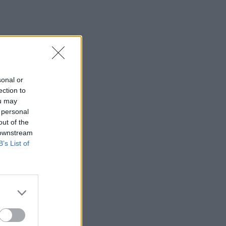
Μοναχός επιτέθηκε με μαχαίρι και
τραυμάτισε δύο άτομα
22:47
Σητεία: Φωτιά στα Αχλάδια, δύσκολη
μάχη με τις φλόγες - Βίντεο
sonal or
22:39
ection to
Βρετανία: Κατά συρροή δολοφόνος
ou may
καταδικάστηκε για δύο δολοφονίες
 personal
γυναικών - Η συγγνώμη από την
out of the
αστυνομία
 downstream
B’s List of
22:32
Πανεπιστήμιο Κρήτης: 3,35 εκατ. ευρώ
από το Υπουργείο Παιδείας, για το
στεγαστικό επίδομα των φοιτητών
22:22
Ηράκλειο: “Σκουπίδια κατάχαμα, μια
ψησταριά στο πουθενά κι ένα αμάξι