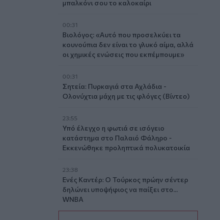
μπαλκόνι σου το καλοκαίρι
00:31
Βιολόγος: «Αυτό που προσελκύει τα
κουνούπια δεν είναι το γλυκό αίμα, αλλά
οι χημικές ενώσεις που εκπέμπουμε»
00:31
Σητεία: Πυρκαγιά στα Αχλάδια -
Ολονύχτια μάχη με τις φλόγες (Βίντεο)
23:55
Υπό έλεγχο η φωτιά σε ισόγειο
κατάστημα στο Παλαιό Φάληρο -
Εκκενώθηκε προληπτικά πολυκατοικία
23:38
Ενές Καντέρ: Ο Τούρκος πρώην σέντερ
δηλώνει υποψήφιος να παίξει στο...
WNBA