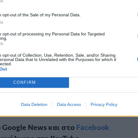
In
τίας, συνοδευόμενος από τον
ξιωματικούς του Στρατού, περπάτησε
o opt-out of the Sale of my Personal Data.
ρο Ελλάδας- Τουρκίας. Εκεί χαιρέτισε
In
ς, συνομίλησε μαζί τους και τους
to opt-out of processing my Personal Data for Targeted
ing.
In
ακής Δημοκρατίας απευθύνθηκε στην
o opt-out of Collection, Use, Retention, Sale, and/or Sharing
ersonal Data that Is Unrelated with the Purposes for which it
lected.
Out
α το ακίνητο Ανδρουλάκη στο Ηράκλειο
 τον ΕΟΠΥΥ με εικονικές
CONFIRM
Data Deletion
Data Access
Privacy Policy
ο
Google News
και στο
Facebook