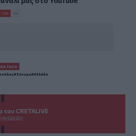
κανάλι μας στο
YouTube
ΙΚΆ TAGS
σούλας
Σύνορα
Ελλάδα
ερ του CRETALIVE
ΤΗΝ ΕΊΔΗΣΗ