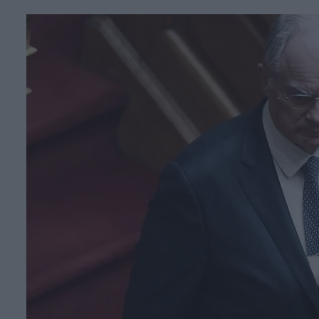
Face
T