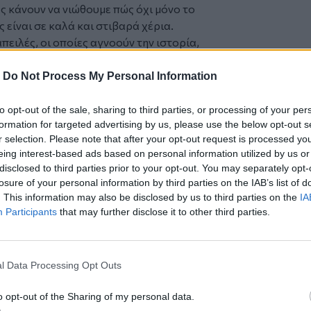
ς κάνουν να νιώθουμε πώς όχι μόνο το
 είναι σε καλά και στιβαρά χέρια.
ειλές, οι οποίες αγνοούν την ιστορία,
 νίκες μας, αγνοούν το δίκαιο της
υν να μας προκαλούν.
-
Do Not Process My Personal Information
 με αισιοδοξία είμαστε εδώ ακλόνητοι να
επιτρέψουμε στον ελληνικό λαό να
to opt-out of the sale, sharing to third parties, or processing of your per
formation for targeted advertising by us, please use the below opt-out s
χολίες,το επάγγελμά του, την
r selection. Please note that after your opt-out request is processed y
ιμνος από τέτοιες έγνοιες. Εχουν γνώση
eing interest-based ads based on personal information utilized by us or
disclosed to third parties prior to your opt-out. You may separately opt-
ηκε στο Επιτηρητικό Φυλάκιο , ο
losure of your personal information by third parties on the IAB’s list of
ξιαρχίας, ταξίαρχος Σωτήρης
. This information may also be disclosed by us to third parties on the
IA
ικητής του 536ου Μηχανοκίνητου
Participants
that may further disclose it to other third parties.
νδρος Λιόντος.
Άμυνας, Θανάσης Δαβάκης, ο διοικητής
ς Θράκης, αντιστράτηγος Παναγιώτης
l Data Processing Opt Outs
I Μεραρχίας, υποστράτηγος Παύλος
o opt-out of the Sharing of my personal data.
 στη Γέφυρα