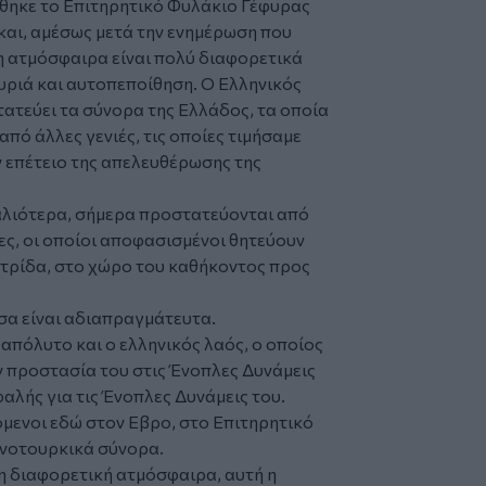
θηκε το Επιτηρητικό Φυλάκιο Γέφυρας
και, αμέσως μετά την ενημέρωση που
 η ατμόσφαιρα είναι πολύ διαφορετικά
υριά και αυτοπεποίθηση. Ο Ελληνικός
ατεύει τα σύνορα της Ελλάδος, τα οποία
πό άλλες γενιές, τις οποίες τιμήσαμε
ν επέτειο της απελευθέρωσης της
αλιότερα, σήμερα προστατεύονται από
νες, οι οποίοι αποφασισμένοι θητεύουν
τρίδα, στο χώρο του καθήκοντος προς
σα είναι αδιαπραγμάτευτα.
απόλυτο και ο ελληνικός λαός, ο οποίος
ην προστασία του στις Ένοπλες Δυνάμεις
φαλής για τις Ένοπλες Δυνάμεις του.
μενοι εδώ στον Εβρο, στο Επιτηρητικό
ηνοτουρκικά σύνορα.
η διαφορετική ατμόσφαιρα, αυτή η