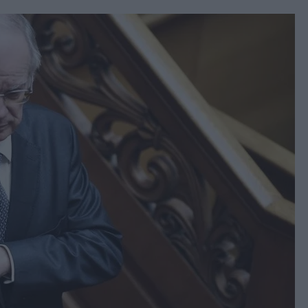
book
witter
Messenger
Whatsapp
Viber