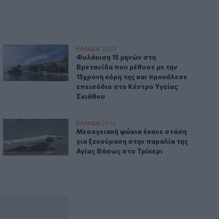
στην Αττικοβοιωτία
Φυλάκιση 15 μηνών στη Βρετανίδα που μέθυσε με την 15χρο
ΕΛΛAΔΑ
23:23
λυκατοικία
ης η μέγα-πυρκαγιά στην Αττικοβοιωτία
Φυλάκιση 15 μηνών στη Βρετανίδα που 
Φυλάκιση 15 μηνών στη
Βρετανίδα που μέθυσε με την
15χρονη κόρη της και προκάλεσε
επεισόδιο στο Κέντρο Υγείας
Σκιάθου
ακά λάθη»
 ηλικιωμένη
Μεσογειακή φώκια έκανε στάση για ξεκούραση στην παραλί
ΕΛΛAΔΑ
21:33
τραγικά επικοινωνιακά λάθη»
χρηματικό ποσό από ηλικιωμένη
Μεσογειακή φώκια έκανε στάση για ξεκ
Μεσογειακή φώκια έκανε στάση
για ξεκούραση στην παραλία της
Αγίας Βάσως στο Τρίκερι