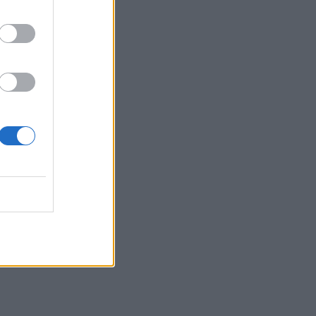
παρατημένο στο πάρκο”
22:03
Καιρός: “Πορτοκαλί” συναγερμός στην
Κρήτη - Ζέστη και πολύ υψηλός
κίνδυνος πυρκαγιάς!
22:02
Σφοδρή επίθεση κατά Καρυστιανού-
Γρατσία από πρώην στελέχη: «Συνεχής
εσωστρέφεια και τραγικά
επικοινωνιακά λάθη»
21:57
Ηράκλειο: "Σε άθλια κατάσταση το
μνημείο πεσόντων Εφέδρων
Αξιωματικών στον Καράβολα"
21:39
Λαμία: Απατεώνες άρπαξαν μεγάλο
χρηματικό ποσό από ηλικιωμένη