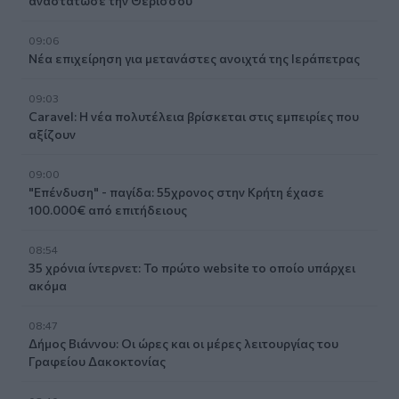
αναστάτωσε την Θερίσσου
09:06
Νέα επιχείρηση για μετανάστες ανοιχτά της Ιεράπετρας
09:03
Caravel: Η νέα πολυτέλεια βρίσκεται στις εμπειρίες που
αξίζουν
09:00
"Επένδυση" - παγίδα: 55χρονος στην Κρήτη έχασε
100.000€ από επιτήδειους
08:54
35 χρόνια ίντερνετ: Το πρώτο website το οποίο υπάρχει
ακόμα
08:47
Δήμος Βιάννου: Οι ώρες και οι μέρες λειτουργίας του
Γραφείου Δακοκτονίας