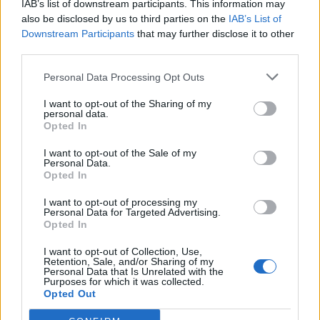
IAB’s list of downstream participants. This information may
Σήμερα το τελευταίο αντίο στον Λάκη Χαλκιά
also be disclosed by us to third parties on the
IAB’s List of
Downstream Participants
that may further disclose it to other
08:00
third parties.
Πλήθος κόσμου στην προβολή της ταινίας
«Καποδίστριας» στα Υακίνθεια 2026
Personal Data Processing Opt Outs
I want to opt-out of the Sharing of my
07:54
personal data.
Σήμερα απολογείται ο 26χρονος Αφγανός για τη
Opted In
δολοφονία της Βρετανίδας στην Κυψέλη
I want to opt-out of the Sale of my
Personal Data.
Opted In
ΠΕΡΙΣΣΟΤΕΡΑ
I want to opt-out of processing my
Personal Data for Targeted Advertising.
Opted In
I want to opt-out of Collection, Use,
Retention, Sale, and/or Sharing of my
Personal Data that Is Unrelated with the
ΣΧΕΤΙΚA AΡΘΡΑ
Purposes for which it was collected.
Opted Out
Θεσσαλονίκη: Η παρατεταμένη ανομβρία απειλεί τη λ
ΕΛΛAΔΑ
09:31