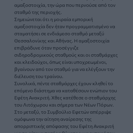
αμαξοστοιχία, την ώρα που περνούσε από τον
σταθμό της περιοχής.
Σημειώνεται ότι η μοιραία εμπορική
αμαξοστοιχία δεν ήταν προγραμματισμένο να
σταματήσει σε ενδιάμεσο σταθμό μεταξύ
Θεσσαλονίκης και Αθήνας. Η αμαξοστοιχία
επιβράδυνε όταν προσέγγιζε
σιδηροδρομικούς σταθμούς και οι σταθμάρχες
και κλειδούχοι, όπως είναι υποχρεωμένοι,
βγαίνουν από τον σταθμό για να ελέγξουν την
διέλευση του τραίνου.
Συνολικά, πέντε σταθμάρχες έχουν κληθεί το
επόμενο διάστημα να καταθέσουν ενώπιον του
Εφέτη Ανακριτή. Χθες κατέθεσε ο σταθμάρχης
του Λιτόχωρου και σήμερα των Νέων Πόρων.
Στο μεταξύ, το Συμβούλιο Εφετών απέρριψε
ομόφωνα την αίτηση αναίρεσης της
απορριπτικής απόφασης του Εφέτη Ανακριτή