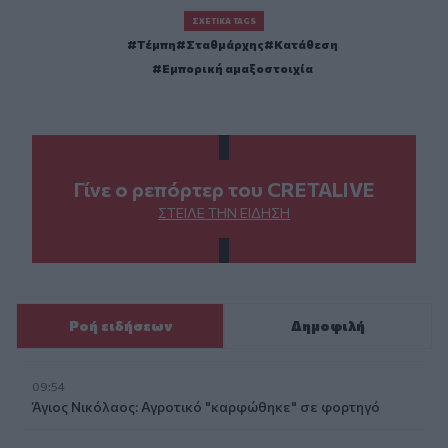
ΣΧΕΤΙΚΆ TAGS
Τέμπη
Σταθμάρχης
Κατάθεση
Εμπορική αμαξοστοιχία
Γίνε ο ρεπόρτερ του CRETALIVE
ΣΤΕΊΛΕ ΤΗΝ ΕΊΔΗΣΗ
Ροή ειδήσεων
Δημοφιλή
09:54
Άγιος Νικόλαος: Αγροτικό "καρφώθηκε" σε φορτηγό