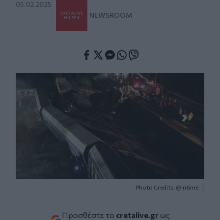
05.02.2025
NEWSROOM
Facebook
Twitter
Messenger
Whatsapp
Viber
Photo Credits: @intime
Προσθέστε το
cretalive.gr
ως