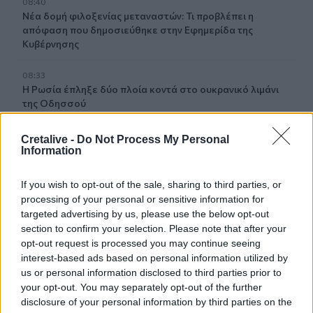
08:40
Νέα δομή φιλοξενίας μεταναστών: Τι προβλέπει η
απόφαση που δημοσιεύθηκε στην Εφημερίδα της
Κυβέρνησης
08:33
Η Ρωσία έπληξε δύο πλοία κοντά στο ουκρανικό λιμάνι
της Οδησσού
08:25
Cretalive -
Do Not Process My Personal
Ο Σύλλογος Εργαζομένων Πρωτοβάθμιας Φροντίδας
Information
Υγείας Κρήτης αποχαιρετά τον Π. Μαματζάκη
If you wish to opt-out of the sale, sharing to third parties, or
08:19
processing of your personal or sensitive information for
Ελούντα: Ηλικιωμένος απειλούσε να πηδήξει από
targeted advertising by us, please use the below opt-out
μπαλκόνι
section to confirm your selection. Please note that after your
opt-out request is processed you may continue seeing
08:12
interest-based ads based on personal information utilized by
Η ΥΠΑ για τον εξοπλισμό αεροναυτιλίας στο νέο
us or personal information disclosed to third parties prior to
αεροδρόμιο Καστελλίου
your opt-out. You may separately opt-out of the further
disclosure of your personal information by third parties on the
08:06