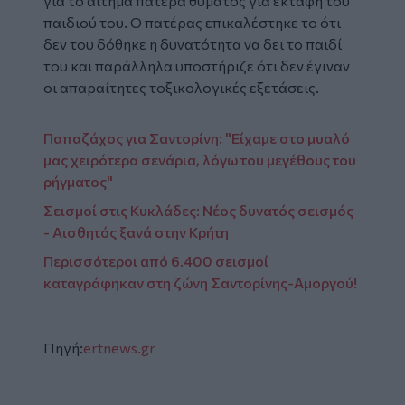
για το αίτημα πατέρα θύματος για εκταφή του
παιδιού του. Ο πατέρας επικαλέστηκε το ότι
δεν του δόθηκε η δυνατότητα να δει το παιδί
του και παράλληλα υποστήριζε ότι δεν έγιναν
οι απαραίτητες τοξικολογικές εξετάσεις.
Παπαζάχος για Σαντορίνη: "Είχαμε στο μυαλό
μας χειρότερα σενάρια, λόγω του μεγέθους του
ρήγματος"
Σεισμοί στις Κυκλάδες: Νέος δυνατός σεισμός
- Αισθητός ξανά στην Κρήτη
Περισσότεροι από 6.400 σεισμοί
καταγράφηκαν στη ζώνη Σαντορίνης-Αμοργού!
Πηγή:
ertnews.gr