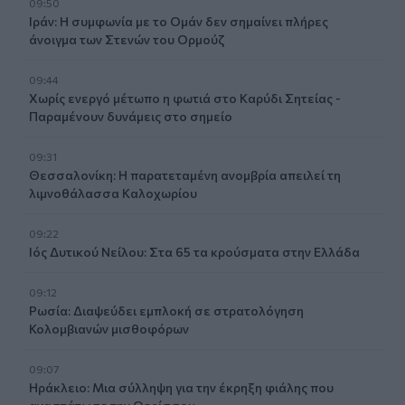
09:50
Ιράν: Η συμφωνία με το Ομάν δεν σημαίνει πλήρες
άνοιγμα των Στενών του Ορμούζ
09:44
Χωρίς ενεργό μέτωπο η φωτιά στο Καρύδι Σητείας -
Παραμένουν δυνάμεις στο σημείο
09:31
Θεσσαλονίκη: Η παρατεταμένη ανομβρία απειλεί τη
λιμνοθάλασσα Καλοχωρίου
09:22
Ιός Δυτικού Νείλου: Στα 65 τα κρούσματα στην Ελλάδα
09:12
Ρωσία: Διαψεύδει εμπλοκή σε στρατολόγηση
Κολομβιανών μισθοφόρων
09:07
Ηράκλειο: Μια σύλληψη για την έκρηξη φιάλης που