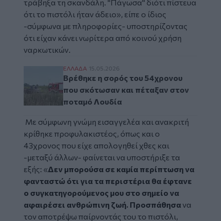
τράβηξα τη σκανδάλη. "Πάγωσα" διότι πίστευα
ότι το πιστόλι ήταν άδειο», είπε ο ίδιος
-σύμφωνα με πληροφορίες- υποστηρίζοντας
ότι είχαν κάνει νωρίτερα από κοινού χρήση
ναρκωτικών.
Βρέθηκε η σορός του 54χρονου που σκότω
ΕΛΛAΔΑ
15.05.2026
Βρέθηκε η σορός του 54χρονου
που σκότωσαν και πέταξαν στον
ποταμό Λουδία
Με σύμφωνη γνώμη εισαγγελέα και ανακριτή
κρίθηκε προφυλακιστέος, όπως και ο
43χρονος που είχε απολογηθεί χθες και
-μεταξύ άλλων- φαίνεται να υποστήριξε τα
εξής: «
Δεν μπορούσα σε καμία περίπτωση να
φανταστώ ότι για τα περιστέρια θα έφτανε
ο συγκατηγορούμενος μου στο σημείο να
αφαιρέσει ανθρώπινη ζωή. Προσπάθησα
να
τον αποτρέψω παίρνοντάς του το πιστόλι,