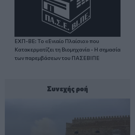
ΕΧΠ-ΒΕ: Το «Ενιαίο Πλαίσιο» που
Κατακερματίζει τη Βιομηχανία - Η σημασία
των παρεμβάσεων του ΠΑΣΕΒΙΠΕ
Συνεχής ροή