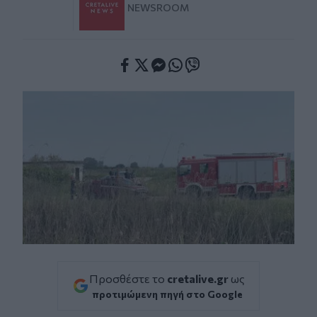
NEWSROOM
Facebook
Twitter
Messenger
Whatsapp
Viber
Προσθέστε το
cretalive.gr
ως
προτιμώμενη πηγή στο Google