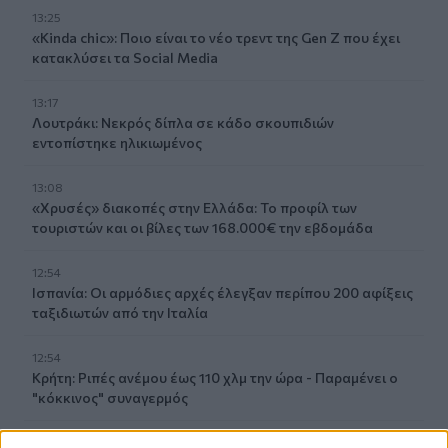
13:25
«Kinda chic»: Ποιο είναι το νέο τρεντ της Gen Z που έχει
κατακλύσει τα Social Media
13:17
Λουτράκι: Νεκρός δίπλα σε κάδο σκουπιδιών
εντοπίστηκε ηλικιωμένος
13:08
«Χρυσές» διακοπές στην Ελλάδα: Το προφίλ των
τουριστών και οι βίλες των 168.000€ την εβδομάδα
12:54
Ισπανία: Οι αρμόδιες αρχές έλεγξαν περίπου 200 αφίξεις
ταξιδιωτών από την Ιταλία
12:54
Κρήτη: Ριπές ανέμου έως 110 χλμ την ώρα - Παραμένει ο
"κόκκινος" συναγερμός
12:44