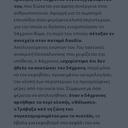
του,
που διώκεται για άμεση συνέργεια στην
ανθρωποκτονία. Αφορμή για το αιματηρό
επεισόδιο ήταν φερόμενη κλοπή περιστεριών,
για την οποία οι δράστες ενοχοποίησαν το
54χρονο θύμα, τη σορό του οποίου
πέταξαν εν
συνεχεία στον ποταμό Λουδία.
Απολογούμενος ενώπιον του 7ου τακτικού
ανακριτή Θεσσαλονίκης που χειρίζεται την
υπόθεση, ο 44χρονος
ισχυρίστηκε ότι δεν
ήθελε να σκοτώσει τον 54χρονο,
παρά μόνο
να τον εκφοβίσει, προκειμένου να ομολογήσει
την κλοπή των περιστεριών τις προηγούμενες
μέρες από την οικία του. Σύμφωνα με όσα
φέρεται να απολογήθηκε,
όταν ο 54χρονος
αρνήθηκε τα περί κλοπής, «θόλωσε».
«Τράβηξα από τη ζώνη του
συγκατηγορουμένου μου το πιστόλι,
το
έβαλα για εκφοβισμό στο κεφάλι του και