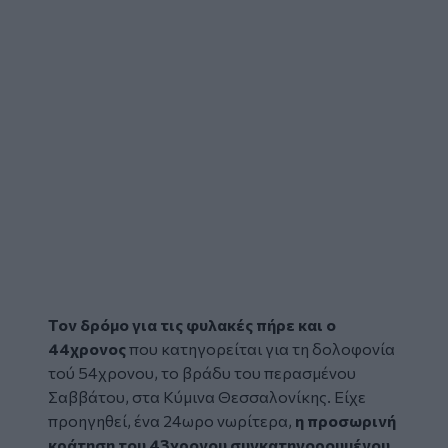
Τον δρόμο για τις φυλακές πήρε και ο
44χρονος
που κατηγορείται για τη
δολοφονία
τού 54χρονου, το βράδυ του περασμένου
Σαββάτου, στα Κύμινα Θεσσαλονίκης. Είχε
προηγηθεί, ένα 24ωρο νωρίτερα,
η προσωρινή
κράτηση του 43χρονου συγκατηγορουμένου