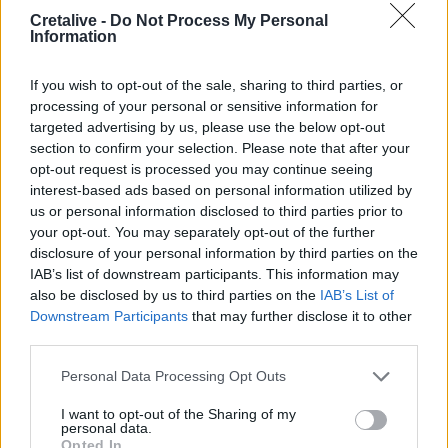
Άρτα: Απολογούνται ο διευθυντής και ο τεχνικός
Cretalive -
Do Not Process My Personal
ασφαλείας του ΔΕΔΔΗΕ
Information
12:38
If you wish to opt-out of the sale, sharing to third parties, or
Τουρνάς: Σε επιφυλακή ο κρατικός μηχανισμός
processing of your personal or sensitive information for
targeted advertising by us, please use the below opt-out
12:27
section to confirm your selection. Please note that after your
Μήλος: Ελικόπτερο… προσγειώθηκε στο Σαρακήνικο για
opt-out request is processed you may continue seeing
να κάνουν μπάνιο οι επιβάτες του - Δείτε βίντεο
interest-based ads based on personal information utilized by
us or personal information disclosed to third parties prior to
12:15
your opt-out. You may separately opt-out of the further
Κίσσαμος: 32χρονος κατηγορείται για πέντε κλοπές από
disclosure of your personal information by third parties on the
επιχειρήσεις
IAB’s list of downstream participants. This information may
also be disclosed by us to third parties on the
IAB’s List of
12:14
Downstream Participants
that may further disclose it to other
Τροχαίο ατύχημα το πρωί στην Πάρνηθα - Στο
third parties.
νοσοκομείο 4 άτομα
Personal Data Processing Opt Outs
11:59
I want to opt-out of the Sharing of my
Τραγωδία στα Μάλια: 64χρονος ανασύρθηκε νεκρός από
personal data.
τη θάλασσα
Opted In