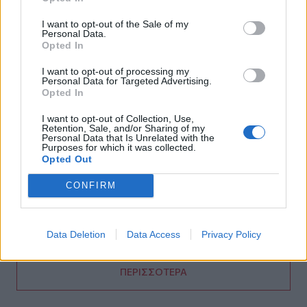
I want to opt-out of the Sale of my
11:55
Personal Data.
Σορός 57χρονης στον Λυκαβηττό: Τι εξετάζουν οι αρχές
Opted In
για τη μοιραία πτώση
I want to opt-out of processing my
Personal Data for Targeted Advertising.
11:49
Opted In
Ηράκλειο: Σοβαρή βλάβη στη γεώτρηση των Βασιλειών –
Πού προβλέπονται προβλήματα υδροδότησης
I want to opt-out of Collection, Use,
Retention, Sale, and/or Sharing of my
Personal Data that Is Unrelated with the
11:43
Purposes for which it was collected.
Ρεκόρ υψηλής θερμοκρασίας 36,9°C σημειώθηκε στο
Opted Out
Χονγκ Κονγκ
CONFIRM
11:40
Πανηγύρια: Γλέντι, χορός αλλά και προσοχή στις
τροφικές δηλητηριάσεις
Data Deletion
Data Access
Privacy Policy
ΠΕΡΙΣΣΟΤΕΡΑ