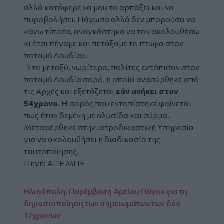
αλλά κατάφερε να μου το αρπάξει και να
πυροβολήσει. Πάγωσα αλλά δεν μπορούσα να
κάνω τίποτα, αναγκάστηκα να τον ακολουθήσω
κι έτσι πήγαμε και πετάξαμε το πτώμα στον
ποταμό Λουδία».
Στο μεταξύ, νωρίτερα, πολίτες εντόπισαν στον
ποταμό Λουδία σορό, η οποία ανασύρθηκε από
τις Αρχές και εξετάζεται
εάν ανήκει στον
54χρονο.
Η σορός που εντοπίστηκε φαίνεται
πως ήταν δεμένη με αλυσίδα και σύρμα.
Μεταφέρθηκε στην ιατροδικαστική Υπηρεσία
για να ακολουθήσει η διαδικασία της
ταυτοποίησης.
Πηγή: ΑΠΕ ΜΠΕ
Ηλιούπολη: Παρέμβαση Αρείου Πάγου για τη
δημοσιοποίηση των σημειωμάτων των δύο
17χρονων