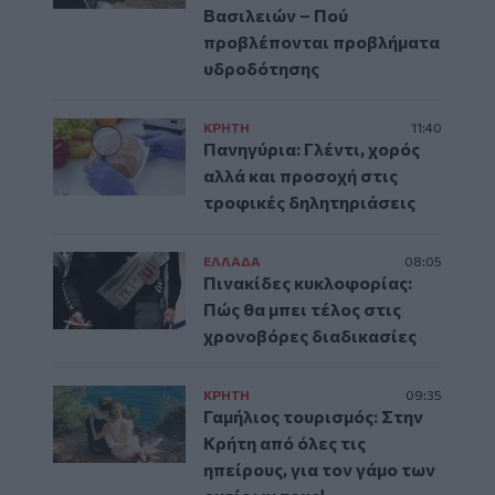
Βασιλειών – Πού
προβλέπονται προβλήματα
υδροδότησης
ΚΡΗΤΗ
11:40
Πανηγύρια: Γλέντι, χορός
αλλά και προσοχή στις
τροφικές δηλητηριάσεις
ΕΛΛAΔΑ
08:05
Πινακίδες κυκλοφορίας:
Πώς θα μπει τέλος στις
χρονοβόρες διαδικασίες
ΚΡΗΤΗ
09:35
Γαμήλιος τουρισμός: Στην
Κρήτη από όλες τις
ηπείρους, για τον γάμο των