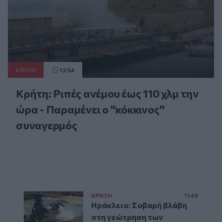
ΚΡΗΤΗ
12:54
Κρήτη: Ριπές ανέμου έως 110 χλμ την
ώρα - Παραμένει ο "κόκκινος"
συναγερμός
ΚΡΗΤΗ
11:49
Ηράκλειο: Σοβαρή βλάβη
στη γεώτρηση των