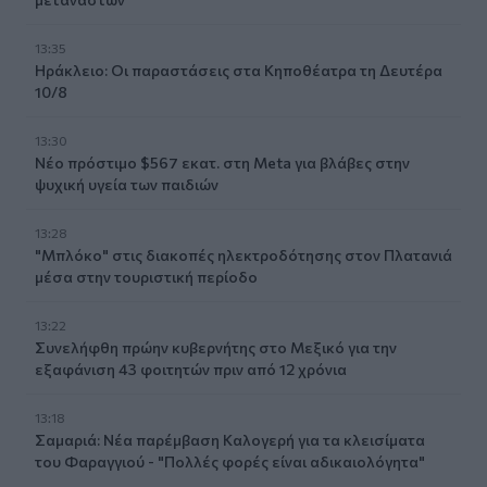
13:35
Ηράκλειο: Οι παραστάσεις στα Κηποθέατρα τη Δευτέρα
10/8
13:30
Νέο πρόστιμο $567 εκατ. στη Meta για βλάβες στην
ψυχική υγεία των παιδιών
13:28
"Μπλόκο" στις διακοπές ηλεκτροδότησης στον Πλατανιά
μέσα στην τουριστική περίοδο
13:22
Συνελήφθη πρώην κυβερνήτης στο Μεξικό για την
εξαφάνιση 43 φοιτητών πριν από 12 χρόνια
13:18
Σαμαριά: Νέα παρέμβαση Καλογερή για τα κλεισίματα
του Φαραγγιού - "Πολλές φορές είναι αδικαιολόγητα"