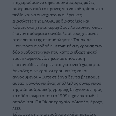
επιχειρούσαν να σηκώσουν άμορφες μάζες
σιδερικών από το πρανές για να καθαρίσουν το
πεδίο και να συνεχιστούν οι έρευνες.
Διασώστες της ΕΜΑΚ, με διαστολείς και
κόφτες στα χέρια, τεμαχίζουν λαμαρίνες, όπως
έκαναν πρόσφατα συνάδελφοί τους χωμένοι
στα ερείπια της σεισμόπληκτης Τουρκίας.
Ηταν τόσο σφοδρή η μετωπική σύγκρουση των
δύο αμαξοστοιχιών που κάποια εξαρτήματά
τους εκσφενδονίστηκαν σε απόσταση
εκατοντάδων μέτρων στα γειτονικά χωράφια.
Δεκάδες οι νεκροί, οι τραυματίες και οι
αγνοούμενοι. «Ούτε σε έργα δεν τα βλέπουμε
αυτά», μονολογεί ένας υπάλληλος συνεργείου
της σιδηροδρομικής γραμμής δείχνοντας προς
το οδόστρωμα όπου το 1999 είχαν σκοτωθεί
οπαδοί του ΠΑΟΚ σε τροχαίο. «Διαολομέρος»,
λέει.
Σύμφωνα με την ιατροδικαστική υπηρεσία ο