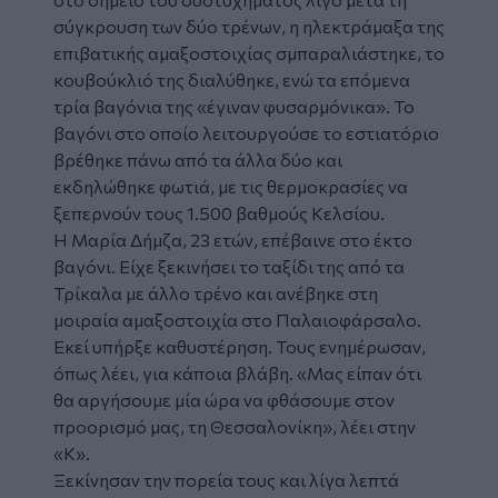
σύγκρουση των δύο τρένων, η ηλεκτράμαξα της
επιβατικής αμαξοστοιχίας σμπαραλιάστηκε, το
κουβούκλιό της διαλύθηκε, ενώ τα επόμενα
τρία βαγόνια της «έγιναν φυσαρμόνικα». Το
βαγόνι στο οποίο λειτουργούσε το εστιατόριο
βρέθηκε πάνω από τα άλλα δύο και
εκδηλώθηκε φωτιά, με τις θερμοκρασίες να
ξεπερνούν τους 1.500 βαθμούς Κελσίου.
Η Μαρία Δήμζα, 23 ετών, επέβαινε στο έκτο
βαγόνι. Είχε ξεκινήσει το ταξίδι της από τα
Τρίκαλα με άλλο τρένο και ανέβηκε στη
μοιραία αμαξοστοιχία στο Παλαιοφάρσαλο.
Εκεί υπήρξε καθυστέρηση. Τους ενημέρωσαν,
όπως λέει, για κάποια βλάβη. «Μας είπαν ότι
θα αργήσουμε μία ώρα να φθάσουμε στον
προορισμό μας, τη Θεσσαλονίκη», λέει στην
«Κ».
Ξεκίνησαν την πορεία τους και λίγα λεπτά