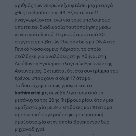
αριθμός των νεκρών είχε φτάσει μέχρι αργά
χθες το βράδυ τους 43. Εξ αυτών οι 11
αναγνωρίζονται, ενώ για τους υπόλοιπους
απαιτείται διαδικασία ταυτοποίησης μέσω
γενετικού υλικού. Περισσότεροι από 30
συγγενείς επιβατών έδωσαν δείγμα DNA στο
Γενικό Νοσοκομείο Λάρισας, το οποίο
στάλθηκε για αναλύσεις στην Αθήνα, στη
Διεύθυνση Εγκληματολογικών Ερευνών της
Αστυνομίας. Εκτιμάται ότι στα συντρίμμια του
τρένου υπάρχουν ακόμη 17 άτομα.
Το δυστύχημα όπως γράφει και το
kathimerini.gr
, συνέβη λίγο πριν από τα
μεσάνυχτα της 28ης Φεβρουαρίου, όταν μια
αμαξοστοιχία με 342 επιβάτες και 10 άτομα
προσωπικό συγκρούστηκε με εμπορική
αμαξοστοιχία στην οποία βρίσκονταν δύο
μηχανοδηγοί.