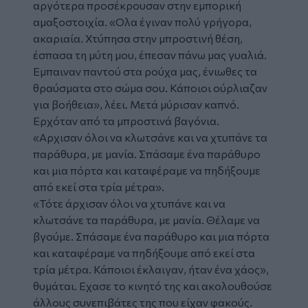
αργότερα προσέκρουσαν στην εμπορική
αμαξοστοιχία. «Ολα έγιναν πολύ γρήγορα,
ακαριαία. Χτύπησα στην μπροστινή θέση,
έσπασα τη μύτη μου, έπεσαν πάνω μας γυαλιά.
Εμπαιναν παντού στα ρούχα μας, ένιωθες τα
θραύσματα στο σώμα σου. Κάποιοι ούρλιαζαν
για βοήθεια», λέει. Μετά μύρισαν καπνό.
Ερχόταν από τα μπροστινά βαγόνια.
«Αρχισαν όλοι να κλωτσάνε και να χτυπάνε τα
παράθυρα, με μανία. Σπάσαμε ένα παράθυρο
και μια πόρτα και καταφέραμε να πηδήξουμε
από εκεί στα τρία μέτρα».
«Τότε άρχισαν όλοι να χτυπάνε και να
κλωτσάνε τα παράθυρα, με μανία. Θέλαμε να
βγούμε. Σπάσαμε ένα παράθυρο και μια πόρτα
και καταφέραμε να πηδήξουμε από εκεί στα
τρία μέτρα. Κάποιοι έκλαιγαν, ήταν ένα χάος»,
θυμάται. Εχασε το κινητό της και ακολουθούσε
άλλους συνεπιβάτες της που είχαν φακούς.