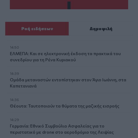
Ροή ειδήσεων
Δημοφιλή
14:50
ΕΛΜΕΠΑ: Και σε ηλεκτρονική έκδοση τα πρακτικά του
συνεδρίου για τη Ρένα Κυριακού
14:39
Ομάδα μεταναστών εντοπίστηκαν στον Άγιο Ιωάννη, στα
Καπετανιανά
14:36
Θέουτα: Ταυτοποιούν τα θύματα της μαζικής εισροής
14:29
Γερμανία: Εθνικό Συμβούλιο Ασφαλείας για το
περιστατικό με drone στο αεροδρόμιο της Λειψίας