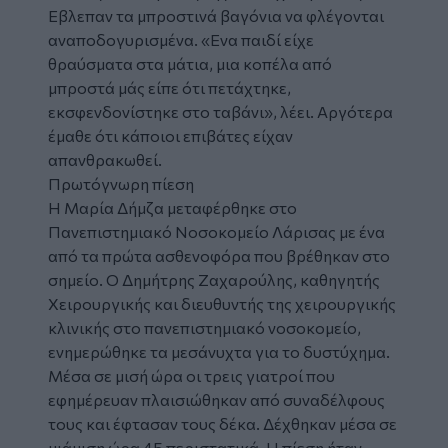
Εβλεπαν τα μπροστινά βαγόνια να φλέγονται
αναποδογυρισμένα. «Ενα παιδί είχε
θραύσματα στα μάτια, μια κοπέλα από
μπροστά μάς είπε ότι πετάχτηκε,
εκσφενδονίστηκε στο ταβάνι», λέει. Αργότερα
έμαθε ότι κάποιοι επιβάτες είχαν
απανθρακωθεί.
Πρωτόγνωρη πίεση
Η Μαρία Δήμζα μεταφέρθηκε στο
Πανεπιστημιακό Νοσοκομείο Λάρισας με ένα
από τα πρώτα ασθενοφόρα που βρέθηκαν στο
σημείο. Ο Δημήτρης Ζαχαρούλης, καθηγητής
Χειρουργικής και διευθυντής της χειρουργικής
κλινικής στο πανεπιστημιακό νοσοκομείο,
ενημερώθηκε τα μεσάνυχτα για το δυστύχημα.
Μέσα σε μισή ώρα οι τρεις γιατροί που
εφημέρευαν πλαισιώθηκαν από συναδέλφους
τους και έφτασαν τους δέκα. Δέχθηκαν μέσα σε
μιάμιση ώρα 45 περιστατικά. Η πίεση ήταν