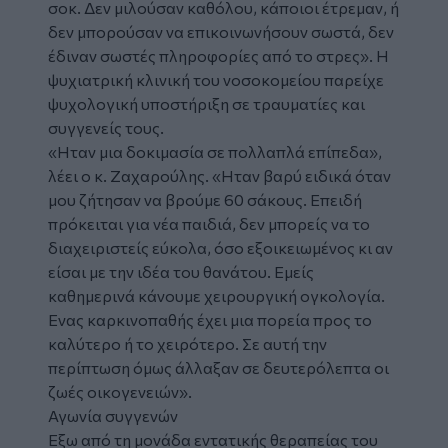
σοκ. Δεν μιλούσαν καθόλου, κάποιοι έτρεμαν, ή
δεν μπορούσαν να επικοινωνήσουν σωστά, δεν
έδιναν σωστές πληροφορίες από το στρες». Η
ψυχιατρική κλινική του νοσοκομείου παρείχε
ψυχολογική υποστήριξη σε τραυματίες και
συγγενείς τους.
«Ηταν μια δοκιμασία σε πολλαπλά επίπεδα»,
λέει ο κ. Ζαχαρούλης. «Ηταν βαρύ ειδικά όταν
μου ζήτησαν να βρούμε 60 σάκους. Επειδή
πρόκειται για νέα παιδιά, δεν μπορείς να το
διαχειριστείς εύκολα, όσο εξοικειωμένος κι αν
είσαι με την ιδέα του θανάτου. Εμείς
καθημερινά κάνουμε χειρουργική ογκολογία.
Ενας καρκινοπαθής έχει μια πορεία προς το
καλύτερο ή το χειρότερο. Σε αυτή την
περίπτωση όμως άλλαξαν σε δευτερόλεπτα οι
ζωές οικογενειών».
Αγωνία συγγενών
Εξω από τη μονάδα εντατικής θεραπείας του