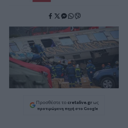
Facebook
Twitter
Messenger
Whatsapp
Viber
Προσθέστε το
cretalive.gr
ως
προτιμώμενη πηγή στο Google