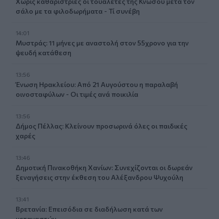
Χωρίς καθαρίστριες οι τουαλέτες της Κνωσού μετά τον
σάλο με τα φιλοδωρήματα - Τί συνέβη
14:01
Μυστράς: 11 μήνες με αναστολή στον 55χρονο για την
ψευδή κατάθεση
13:56
Ένωση Ηρακλείου: Από 21 Αυγούστου η παραλαβή
οινοσταφύλων - Οι τιμές ανά ποικιλία
13:56
Δήμος Πέλλας: Κλείνουν προσωρινά όλες οι παιδικές
χαρές
13:46
Δημοτική Πινακοθήκη Χανίων: Συνεχίζονται οι δωρεάν
ξεναγήσεις στην έκθεση του Αλέξανδρου Ψυχούλη
13:41
Βρετανία: Επεισόδια σε διαδήλωση κατά των
μεταναστών