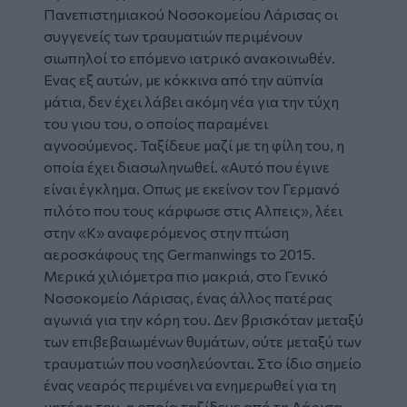
Πανεπιστημιακού Νοσοκομείου Λάρισας οι
συγγενείς των τραυματιών περιμένουν
σιωπηλοί το επόμενο ιατρικό ανακοινωθέν.
Ενας εξ αυτών, με κόκκινα από την αϋπνία
μάτια, δεν έχει λάβει ακόμη νέα για την τύχη
του γιου του, ο οποίος παραμένει
αγνοούμενος. Ταξίδευε μαζί με τη φίλη του, η
οποία έχει διασωληνωθεί. «Αυτό που έγινε
είναι έγκλημα. Οπως με εκείνον τον Γερμανό
πιλότο που τους κάρφωσε στις Αλπεις», λέει
στην «Κ» αναφερόμενος στην πτώση
αεροσκάφους της Germanwings το 2015.
Μερικά χιλιόμετρα πιο μακριά, στο Γενικό
Νοσοκομείο Λάρισας, ένας άλλος πατέρας
αγωνιά για την κόρη του. Δεν βρισκόταν μεταξύ
των επιβεβαιωμένων θυμάτων, ούτε μεταξύ των
τραυματιών που νοσηλεύονται. Στο ίδιο σημείο
ένας νεαρός περιμένει να ενημερωθεί για τη
μητέρα του, η οποία ταξίδευε από τη Λάρισα