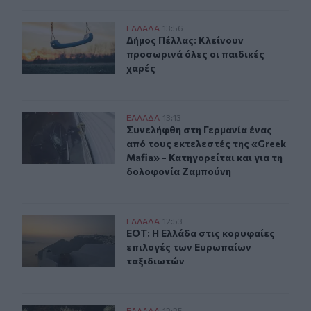
Δήμος Πέλλας: Κλείνουν προσωρινά όλες οι παιδικές χ
ΕΛΛAΔΑ
13:56
Δήμος Πέλλας: Κλείνουν προσωρινά 
Δήμος Πέλλας: Κλείνουν
προσωρινά όλες οι παιδικές
χαρές
Συνελήφθη στη Γερμανία ένας από τους εκτελεστές της 
ΕΛΛAΔΑ
13:13
Συνελήφθη στη Γερμανία ένας από τ
Συνελήφθη στη Γερμανία ένας
από τους εκτελεστές της «Greek
Mafia» - Κατηγορείται και για τη
δολοφονία Ζαμπούνη
ΕΟΤ: Η Ελλάδα στις κορυφαίες επιλογές των Ευρωπαίω
ΕΛΛAΔΑ
12:53
ΕΟΤ: Η Ελλάδα στις κορυφαίες επι
ΕΟΤ: Η Ελλάδα στις κορυφαίες
επιλογές των Ευρωπαίων
ταξιδιωτών
ΕΛΛAΔΑ
12:25