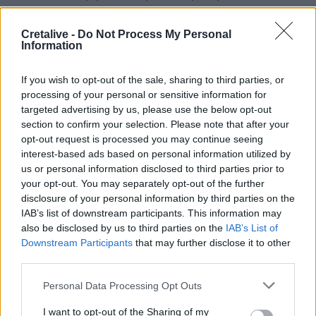
αντιμετώπιση της πανδημίας του κορωνοϊού
Καιρός: Τοπικές βροχές και αφρικανική σκόνη
Cretalive -
Do Not Process My Personal
Information
Τέμπη: Οδύνη και οργή από τους συγγενείς των
θυμάτων – «Είναι όλοι άχρηστοι»
If you wish to opt-out of the sale, sharing to third parties, or
processing of your personal or sensitive information for
targeted advertising by us, please use the below opt-out
Πηγή:
kathimerini.gr
section to confirm your selection. Please note that after your
opt-out request is processed you may continue seeing
interest-based ads based on personal information utilized by
us or personal information disclosed to third parties prior to
your opt-out. You may separately opt-out of the further
disclosure of your personal information by third parties on the
Ακολουθήστε το Cretalive στο
Google News
και
IAB’s list of downstream participants. This information may
στο
Facebook
also be disclosed by us to third parties on the
IAB’s List of
Κάντε εγγραφή στο κανάλι μας στο
YouTube
Downstream Participants
that may further disclose it to other
third parties.
Personal Data Processing Opt Outs
I want to opt-out of the Sharing of my