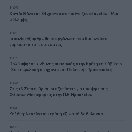
14:29
Χανιά: Θάνατος 64χρονου σε πισίνα ξενοδοχείου - Μια
σύλληψη
14:21
Ισπανία: Εξαρθρώθηκε οργάνωση που διακινούσε
ναρκωτικά και μετανάστες
14:17
Πολύ υψηλός κίνδυνος πυρκαγιάς στην Κρήτη το Σάββατο
-Σε επιφυλακή ο μηχανισμός Πολιτικής Προστασίας
14:08
Στις 16 Σεπτεμβρίου οι εξετάσεις για υποψήφιους
Οδικούς Μεταφορείς στην Π.Ε. Ηρακλείου
14:08
Κοζάνη: Νταλίκα ανετράπη έξω από Βαθύλακκο
14:02