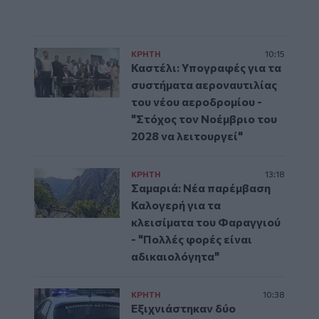
ΚΡΗΤΗ
10:15
Καστέλι: Υπογραφές για τα
συστήματα αεροναυτιλίας
του νέου αεροδρομίου -
"Στόχος τον Νοέμβριο του
2028 να λειτουργεί"
ΚΡΗΤΗ
13:18
Σαμαριά: Νέα παρέμβαση
Καλογερή για τα
κλεισίματα του Φαραγγιού
- "Πολλές φορές είναι
αδικαιολόγητα"
ΚΡΗΤΗ
10:38
Εξιχνιάστηκαν δύο