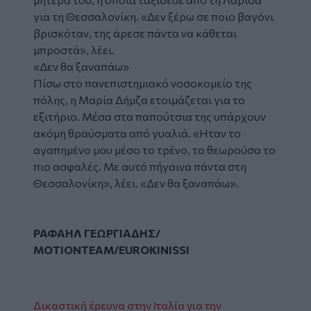
για τη Θεσσαλονίκη. «Δεν ξέρω σε ποιο βαγόνι
βρισκόταν, της άρεσε πάντα να κάθεται
μπροστά», λέει.
«Δεν θα ξαναπάω»
Πίσω στο πανεπιστημιακό νοσοκομείο της
πόλης, η Μαρία Δήμζα ετοιμάζεται για το
εξιτήριο. Μέσα στα παπούτσια της υπάρχουν
ακόμη θραύσματα από γυαλιά. «Ηταν το
αγαπημένο μου μέσο το τρένο, το θεωρούσα το
πιο ασφαλές. Με αυτό πήγαινα πάντα στη
Θεσσαλονίκη», λέει. «Δεν θα ξαναπάω».
ΡΑΦΑΗΛ ΓΕΩΡΓΙΑΔΗΣ/
MΟTIONTEAM/EUROKINISSI
Δικαστική έρευνα στην Ιταλία για την