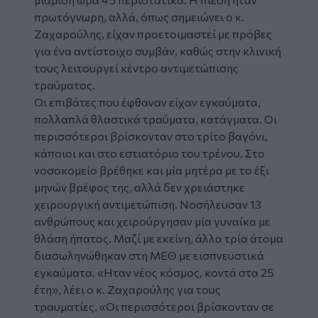
πρωτόγνωρη, αλλά, όπως σημειώνει ο κ.
Ζαχαρούλης, είχαν προετοιμαστεί με πρόβες
για ένα αντίστοιχο συμβάν, καθώς στην κλινική
τους λειτουργεί κέντρο αντιμετώπισης
τραύματος.
Οι επιβάτες που έφθαναν είχαν εγκαύματα,
πολλαπλά θλαστικά τραύματα, κατάγματα. Οι
περισσότεροι βρίσκονταν στο τρίτο βαγόνι,
κάποιοι και στο εστιατόριο του τρένου. Στο
νοσοκομείο βρέθηκε και μία μητέρα με το έξι
μηνών βρέφος της, αλλά δεν χρειάστηκε
χειρουργική αντιμετώπιση. Νοσήλευσαν 13
ανθρώπους και χειρούργησαν μία γυναίκα με
θλάση ήπατος. Μαζί με εκείνη, άλλα τρία άτομα
διασωληνώθηκαν στη ΜΕΘ με εισπνευστικά
εγκαύματα. «Ηταν νέος κόσμος, κοντά στα 25
έτη», λέει ο κ. Ζαχαρούλης για τους
τραυματίες. «Οι περισσότεροι βρίσκονταν σε