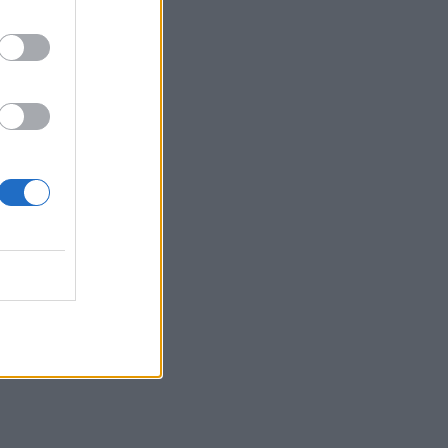
Κρήτη - Ζέστη και πολύ υψηλός
κίνδυνος πυρκαγιάς!
22:02
Σφοδρή επίθεση κατά Καρυστιανού-
Γρατσία από πρώην στελέχη: «Συνεχής
εσωστρέφεια και τραγικά
επικοινωνιακά λάθη»
21:57
Ηράκλειο: "Σε άθλια κατάσταση το
μνημείο πεσόντων Εφέδρων
Αξιωματικών στον Καράβολα"
21:39
Λαμία: Απατεώνες άρπαξαν μεγάλο
αν
χρηματικό ποσό από ηλικιωμένη
21:33
Μεσογειακή φώκια έκανε στάση για
ξεκούραση στην παραλία της Αγίας
Βάσως στο Τρίκερι