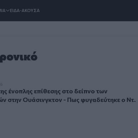
ΙΑ
ΕΙΔΑ-ΑΚΟΥΣΑ
Χρονικό
 ένοπλης επίθεσης στο δείπνο των ανταποκριτών στην Ουάσι
26
της ένοπλης επίθεσης στο δείπνο των
ν στην Ουάσινγκτον - Πως φυγαδεύτηκε ο Ντ.