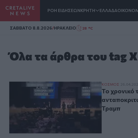
ΡΟΗ ΕΙΔΗΣΕΩΝ
ΚΡΗΤΗ
ΕΛΛΑΔΑ
ΟΙΚΟΝΟΜ
Homepage
ΣAΒΒΑΤΟ 8.8.2026
/
ΗΡΑΚΛΕΙΟ
28 °C
Όλα τα άρθρα του tag 
Το χρονικό της
ΚΟΣΜΟΣ
26.04.20
Το χρονικό 
ανταποκριτώ
Τραμπ