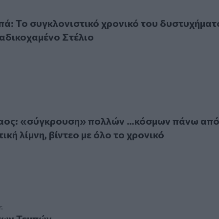
Το συγκλονιστικό χρονικό του δυστυχήματος με θύμα τον α
ά: Το συγκλονιστικό χρονικό του δυστυχήματ
 αδικοχαμένο Στέλιο
: «σύγκρουση» πολλών …κόσμων πάνω από την εμβληματική λί
λαος: «σύγκρουση» πολλών …κόσμων πάνω απ
ική λίμνη, βίντεο με όλο το χρονικό
 Τεμπών
5
των Τεμπών