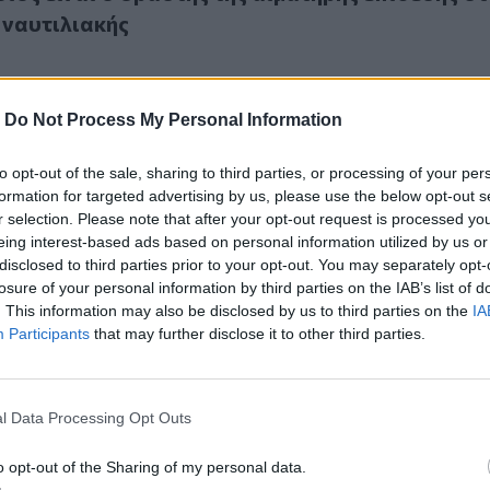
 ναυτιλιακής
-
Do Not Process My Personal Information
to opt-out of the sale, sharing to third parties, or processing of your per
ές επιθέσεις των τελευταίων δεκαετιών στην Ευρώπη
3
formation for targeted advertising by us, please use the below opt-out s
τηρές επιθέσεις των τελευταίων δεκαετιών στη
r selection. Please note that after your opt-out request is processed y
eing interest-based ads based on personal information utilized by us or
disclosed to third parties prior to your opt-out. You may separately opt-
losure of your personal information by third parties on the IAB’s list of
. This information may also be disclosed by us to third parties on the
IA
Participants
that may further disclose it to other third parties.
ικό του τρόμου - Σκότωσε τον πατέρα του, γάζωσε 15 ανθρώ
3
l Data Processing Opt Outs
ρονικό του τρόμου - Σκότωσε τον πατέρα του,
ανθρώπους και αυτοκτόνησε!
o opt-out of the Sharing of my personal data.