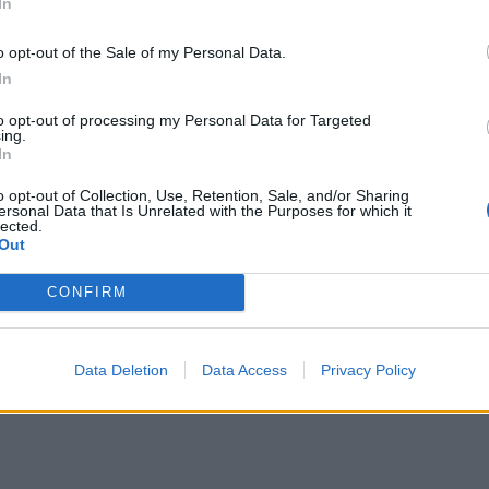
In
o opt-out of the Sale of my Personal Data.
In
to opt-out of processing my Personal Data for Targeted
ing.
ιδράσεις για το πραξικόπημα στην Κύπρο
In
 αντιδράσεις για το πραξικόπημα στην Κύπρο
o opt-out of Collection, Use, Retention, Sale, and/or Sharing
ersonal Data that Is Unrelated with the Purposes for which it
lected.
Out
CONFIRM
έμπη: «Κάποιοι ούρλιαζαν για βοήθεια, ήταν χάος»
Data Deletion
Data Access
Privacy Policy
α Τέμπη: «Κάποιοι ούρλιαζαν για βοήθεια, ήτ