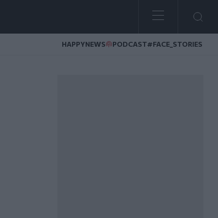
HAPPYNEWS
PODCAST
#FACE_STORIES
νγκτον - Πως φυγαδεύτηκε ο Ντ. Τραμπ