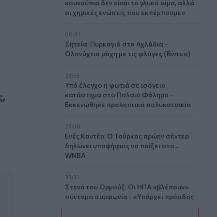
κουνούπια δεν είναι το γλυκό αίμα, αλλά
οι χημικές ενώσεις που εκπέμπουμε»
00:31
Σητεία: Πυρκαγιά στα Αχλάδια -
Ολονύχτια μάχη με τις φλόγες (Βίντεο)
23:55
Υπό έλεγχο η φωτιά σε ισόγειο
τα ερωτηματικά
ς,
κατάστημα στο Παλαιό Φάληρο -
Εκκενώθηκε προληπτικά πολυκατοικία
23:38
Ενές Καντέρ: Ο Τούρκος πρώην σέντερ
δηλώνει υποψήφιος να παίξει στο...
WNBA
23:31
Στενά του Ορμούζ: Οι ΗΠΑ «βλέπουν»
σύντομα συμφωνία - «Υπάρχει πρόοδος
μεταξύ Ιράν και Ομάν»