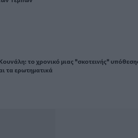
λη: το χρονικό μιας "σκοτεινής" υπόθεσης, οι έρευνες και 
ουνάλη: το χρονικό μιας "σκοτεινής" υπόθεση
και τα ερωτηματικά