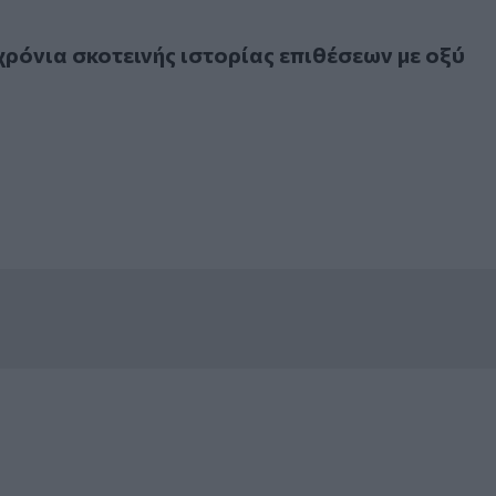
ια σκοτεινής ιστορίας επιθέσεων με οξύ
χρόνια σκοτεινής ιστορίας επιθέσεων με οξύ