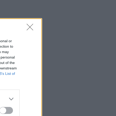
Τι θα δούμε στα Κηποθέατρα
Ηρακλείου το Σαββατοκύριακο
10:00
«Το Δικαίωμα» γίνεται λογοτεχνία: Ο
Δήμος Αγίου Νικολάου προκηρύσσει
τον 33ο Πανελλήνιο Λογοτεχνικό
sonal or
Διαγωνισμό
ection to
ou may
09:57
 personal
Κέιτι Πέρι και Τζάστιν Τριντό αχώριστοι
out of the
στις διακοπές τους στην Ελλάδα
 downstream
B’s List of
09:54
Περιφέρεια Κρήτης: Σε εξέλιξη το
Πρόγραμμα Καταπολέμησης
Κουνουπιών 2026–2028
09:47
ΒΟΑΚ: Κυκλοφοριακές ρυθμίσεις στην
περιοχή της γέφυρας Ξηροποτάμου