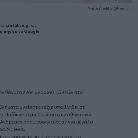
Photo Credits: @Freepik
 το
cretalive.gr
ως
η πηγή στο Google
τον
θάνατο
ενός αγοριού 1,5 ετών στο
λήματα υγείας και είχε υποβληθεί σε
ο Παίδων «Αγία Σοφία» στην Αθήνα ενώ
 Ανδρέας» όπου νοσηλευόταν για μεγάλο
po24.news
.
ι του νοσηλευτικού προσωπικού, το