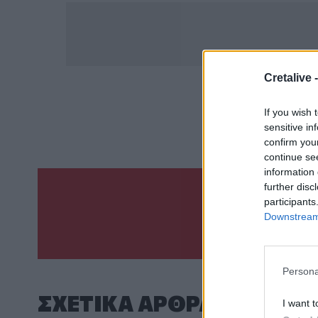
Cretalive 
ΣΧΕΤ
If you wish 
Νεκρό
sensitive in
confirm you
continue se
information 
further disc
participants
Γίνε ο ρεπόρτ
Downstream 
ΣΤΕΊΛΕ 
Persona
ΣΧΕΤΙΚA AΡΘΡΑ
I want t