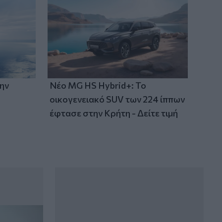
Μακελειό σε σχολείο στην Ταϊλάνδη:
Στους 7 οι νεκροί
την
Νέο MG HS Hybrid+: Το
οικογενειακό SUV των 224 ίππων
έφτασε στην Κρήτη - Δείτε τιμή