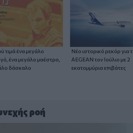
ύ τιμά ένα μεγάλο
Νέο ιστορικό ρεκόρ για 
γό, ένα μεγάλο μαέστρο,
AEGEAN τον Ιούλιο με 2
άλο δάσκαλο
εκατομμύρια επιβάτες
υνεχής ροή