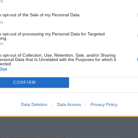
In
αλίες
Τροχαίο στις Σέρρες: «Διαλύθηκαν» τα αυτοκίνητα από
ΕΛΛAΔΑ
10:57
σε πάνω από 300 παραλίες
Τροχαίο στις Σέρρες: «Διαλύθηκαν»
Τροχαίο στις Σέρρες:
o opt-out of the Sale of my Personal Data.
«Διαλύθηκαν» τα αυτοκίνητα από
In
τη μετωπική σύγκρουση
to opt-out of processing my Personal Data for Targeted
ing.
 από ακάλυπτο πολυκατοικίας
Σέρρες: Δύο νεκροί μετά από μετωπική σύγκρουση ΙΧ μ
ΕΛΛAΔΑ
09:28
In
 ανασύρθηκε 53χρονη από ακάλυπτο πολυκατοικίας
Σέρρες: Δύο νεκροί μετά από μετω
Σέρρες: Δύο νεκροί μετά από
μετωπική σύγκρουση ΙΧ με
o opt-out of Collection, Use, Retention, Sale, and/or Sharing
ersonal Data that Is Unrelated with the Purposes for which it
φορτηγό στην Παλαιοκώμη
lected.
Out
CONFIRM
Data Deletion
Data Access
Privacy Policy