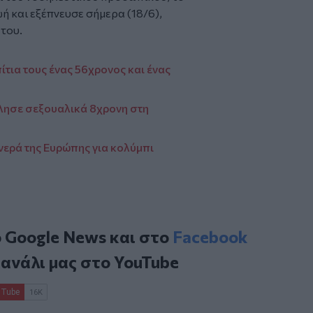
ή και εξέπνευσε σήμερα (18/6),
 του.
ίτια τους ένας 56χρονος και ένας
λησε σεξουαλικά 8χρονη στη
νερά της Ευρώπης για κολύμπι
ο
Google News
και στο
Facebook
κανάλι μας στο
YouTube