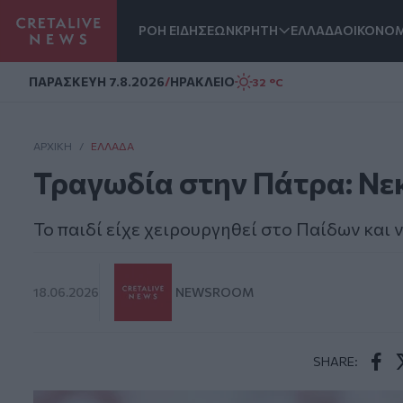
ΡΟΗ ΕΙΔΗΣΕΩΝ
ΚΡΗΤΗ
ΕΛΛΑΔΑ
ΟΙΚΟΝΟΜ
Homepage
ΠΑΡΑΣΚΕΥΗ 7.8.2026
/
ΗΡΑΚΛΕΙΟ
32 °C
ΑΡΧΙΚΗ
/
ΕΛΛΆΔΑ
Τραγωδία στην Πάτρα: Νεκ
Το παιδί είχε χειρουργηθεί στο Παίδων και
18.06.2026
NEWSROOM
SHARE:
Face
T