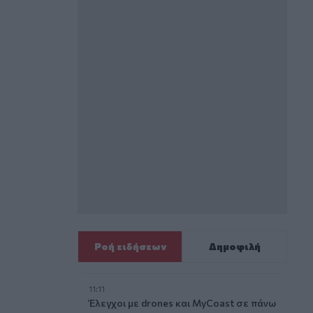
Ροή ειδήσεων
Δημοφιλή
11:11
Έλεγχοι με drones και MyCoast σε πάνω