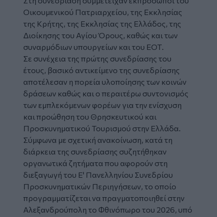
Στη συνεδρίαση συμμετείχαν εκπρόσωποι του
Οικουμενικού Πατριαρχείου, της Εκκλησίας
της Κρήτης, της Εκκλησίας της Ελλάδος, της
Διοίκησης του Αγίου Όρους, καθώς και των
συναρμόδιων υπουργείων και του ΕΟΤ.
Σε συνέχεια της πρώτης συνεδρίασης του
έτους, βασικό αντικείμενο της συνεδρίασης
αποτέλεσαν η πορεία υλοποίησης των κοινών
δράσεων καθώς και ο περαιτέρω συντονισμός
των εμπλεκόμενων φορέων για την ενίσχυση
και προώθηση του Θρησκευτικού και
Προσκυνηματικού Τουρισμού στην Ελλάδα.
Σύμφωνα με σχετική ανακοίνωση, κατά τη
διάρκεια της συνεδρίασης συζητήθηκαν
οργανωτικά ζητήματα που αφορούν στη
διεξαγωγή του Ε' Πανελληνίου Συνεδρίου
Προσκυνηματικών Περιηγήσεων, το οποίο
προγραμματίζεται να πραγματοποιηθεί στην
Αλεξανδρούπολη το Φθινόπωρο του 2026, υπό