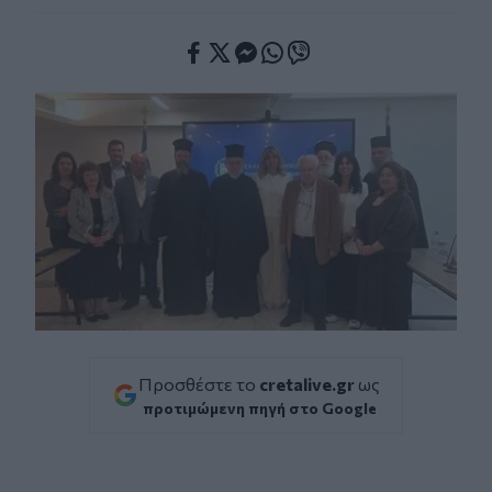
Facebook
Twitter
Messenger
Whatsapp
Viber
Προσθέστε το
cretalive.gr
ως
προτιμώμενη πηγή στο Google