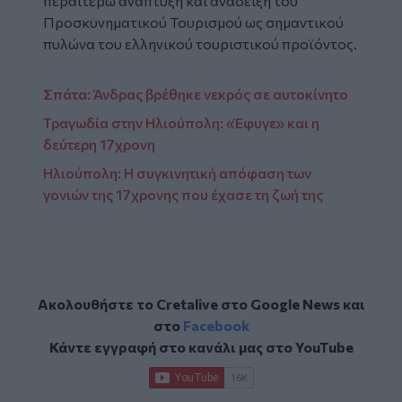
περαιτέρω ανάπτυξη και ανάδειξη του
Προσκυνηματικού Τουρισμού ως σημαντικού
πυλώνα του ελληνικού τουριστικού προϊόντος.
Σπάτα: Άνδρας βρέθηκε νεκρός σε αυτοκίνητο
Τραγωδία στην Ηλιούπολη: «Έφυγε» και η
δεύτερη 17χρονη
Ηλιούπολη: Η συγκινητική απόφαση των
γονιών της 17χρονης που έχασε τη ζωή της
Ακολουθήστε το Cretalive στο
Google News
και
στο
Facebook
Κάντε εγγραφή στο κανάλι μας στο
YouTube