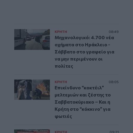
ΚΡΗΤΗ
08:49
Μηχανολογικό: 4.700 νέα
οχήματα στο Ηράκλειο -
Σάββατο στο γραφείο για
να μην περιμένουν οι
πολίτες
ΚΡΗΤΗ
08:05
Επικίνδυνο “κοκτέιλ”
μελτεμιών και ζέστης το
Σαββατοκύριακο – Και η
Κρήτη στο “κόκκινο” για
φωτιές
ΚΡΗΤΗ
09:21