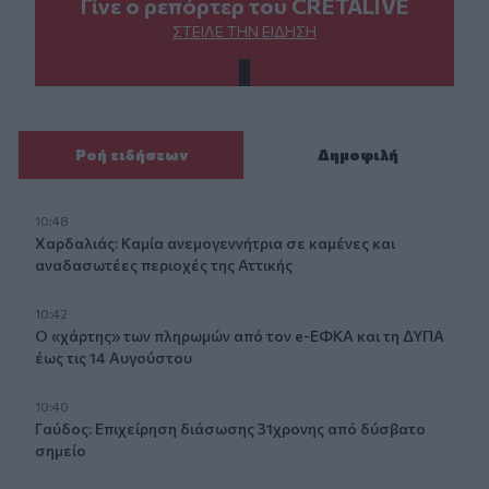
Γίνε ο ρεπόρτερ του CRETALIVE
ΣΤΕΊΛΕ ΤΗΝ ΕΊΔΗΣΗ
Ροή ειδήσεων
Δημοφιλή
10:48
Χαρδαλιάς: Καμία ανεμογεννήτρια σε καμένες και
αναδασωτέες περιοχές της Αττικής
10:42
Ο «χάρτης» των πληρωμών από τον e-ΕΦΚΑ και τη ΔΥΠΑ
έως τις 14 Αυγούστου
10:40
Γαύδος: Επιχείρηση διάσωσης 31χρονης από δύσβατο
σημείο