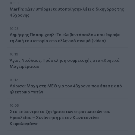
10:33
Marfin: «Δεν υπάρχει ταυτοποίηση» λέει ο δικηγόρος της
46χρονης
10:25
Δημήτρης Παπαμιχαήλ: Το «λεβεντόπαιδο» που έγραψε
τη δική του ιστορία στο ελληνικό σινεμά (video)
10:19
Άγιος Νικόλαος: Πρόσκληση συμμετοχής στα «Κρητικά
Μαγειρέματα»
10:12
Λάρισα: Μάχη στη ΜΕΘ για τον 43χρονο που έπεσε από
ηλεκτρικό πατίνι
10:05
Στο επίκεντρο τα ζητήματα των στρατιωτικών του
Ηρακλείου – Συνάντηση με τον Κωνσταντίνο
Κεφαλογιάννη