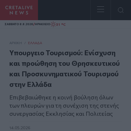
Homepage
/
31 °C
ΣAΒΒΑΤΟ 8.8.2026
ΗΡΑΚΛΕΙΟ
ΑΡΧΙΚΗ
/
ΕΛΛΆΔΑ
Υπουργειο Τουρισμού: Ενίσχυση
και προώθηση του Θρησκευτικού
και Προσκυνηματικού Τουρισμού
στην Ελλάδα
Επιβεβαιώθηκε η κοινή βούληση όλων
των πλευρών για τη συνέχιση της στενής
συνεργασίας Εκκλησίας και Πολιτείας
14.05.2026