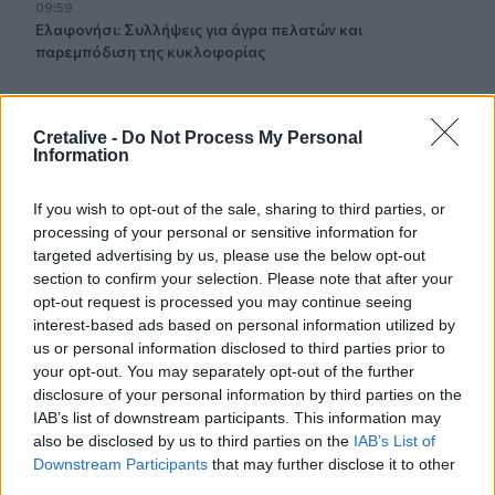
09:59
Ελαφονήσι: Συλλήψεις για άγρα πελατών και
παρεμπόδιση της κυκλοφορίας
09:53
Συνετρίβη πυροσβεστικό ελικόπτερο ενώ επιχειρούσε
Cretalive -
Do Not Process My Personal
σε μεγάλη δασική πυρκαγιά στη Γιούτα
Information
09:46
If you wish to opt-out of the sale, sharing to third parties, or
Ρέθυμνο: Μήνυμα αισιοδοξίας από τον τουρισμό μετά τις
processing of your personal or sensitive information for
πυρκαγιές στο νότο
targeted advertising by us, please use the below opt-out
section to confirm your selection. Please note that after your
09:44
opt-out request is processed you may continue seeing
Κομμός: Η συγκινητική «πρώτη διαδρομή» για χελωνάκια
interest-based ads based on personal information utilized by
Καρέτα Καρέτα - Βίντεο
us or personal information disclosed to third parties prior to
your opt-out. You may separately opt-out of the further
09:33
disclosure of your personal information by third parties on the
ΒΟΑΚ: Ολιγόλεπτη διακοπή κυκλοφορίας στο τμήμα
IAB’s list of downstream participants. This information may
Νεάπολη – Άγιος Νικόλαος λόγω ανατίναξης
also be disclosed by us to third parties on the
IAB’s List of
Downstream Participants
that may further disclose it to other
09:27
third parties.