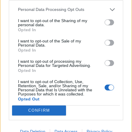
Βερολίνο: «Στημένη προβοκάτσια» το περιστατικό με το
drone, σύμφωνα με τη ρωσική πρεσβεία
Personal Data Processing Opt Outs
09:21
I want to opt-out of the Sharing of my
personal data.
Σητεία: Κατασβέστηκε η φωτιά στα Αχλάδια - Μικρή η
Opted In
καμένη έκταση
I want to opt-out of the Sale of my
Personal Data.
09:14
Opted In
Χανιά: Ελλείψεις προσωπικού και προβλήματα στις
υπηρεσίες καθαριότητας
I want to opt-out of processing my
Personal Data for Targeted Advertising.
Opted In
09:08
Διευρύνεται η εθνική πρωτοβουλία για τις τιμές στο ράφι
I want to opt-out of Collection, Use,
των σούπερ μάρκετ
Retention, Sale, and/or Sharing of my
Personal Data that Is Unrelated with the
Purposes for which it was collected.
09:01
Opted Out
Όταν ο σεισμός της Κρήτης «λάβωσε» τον Φάρο της
Αλεξάνδρειας
CONFIRM
08:55
Νέοι ρωσικοί βομβαρδισμοί στο Κίεβο: Τρεις νεκροί,
Data Deletion
Data Access
Privacy Policy