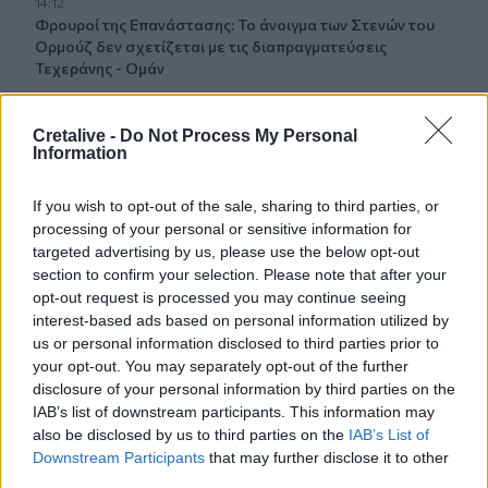
14:12
Φρουροί της Επανάστασης: Το άνοιγμα των Στενών του
Ορμούζ δεν σχετίζεται με τις διαπραγματεύσεις
Τεχεράνης - Ομάν
14:04
Cretalive -
Do Not Process My Personal
Χαλκιδική: Στο «Παπαγεωργίου» οδηγός μοτοσικλέτας
Information
που τραυματίστηκε σε τροχαίο
If you wish to opt-out of the sale, sharing to third parties, or
13:54
processing of your personal or sensitive information for
ΒΟΑΚ: Κλείνει την Τρίτη στον Ξηροπόταμο – Πώς θα
targeted advertising by us, please use the below opt-out
γίνεται η κυκλοφορία
section to confirm your selection. Please note that after your
opt-out request is processed you may continue seeing
13:52
interest-based ads based on personal information utilized by
Γιατί να βάλετε φύλλα δάφνης στο πλυντήριο: Το μυστικό
us or personal information disclosed to third parties prior to
που κερδίζει όλο και περισσότερους θαυμαστές
your opt-out. You may separately opt-out of the further
disclosure of your personal information by third parties on the
13:46
IAB’s list of downstream participants. This information may
Παλαιό Φάληρο: Συνελήφθη ένα ακόμα μέλος της
also be disclosed by us to third parties on the
IAB’s List of
ρωσόφωνης μαφίας
Downstream Participants
that may further disclose it to other
third parties.
13:43