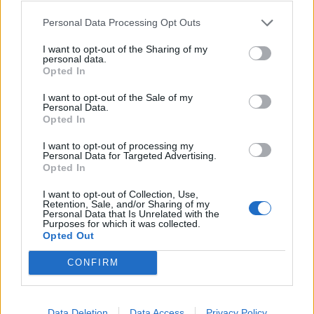
Κρήτη: Ο πολύ υψηλός κίνδυνος πυρκαγιάς "φέρνει"
Personal Data Processing Opt Outs
απαγορεύσεις σε δάση και φαράγγια
I want to opt-out of the Sharing of my
personal data.
Opted In
ΠΕΡΙΣΣΟΤΕΡΑ
I want to opt-out of the Sale of my
Personal Data.
Opted In
I want to opt-out of processing my
Personal Data for Targeted Advertising.
ΣΧΕΤΙΚA AΡΘΡΑ
Opted In
I want to opt-out of Collection, Use,
Retention, Sale, and/or Sharing of my
Θρίλερ στον Λυκαβηττό: Σε 57χρονη γυναίκα από την Κυ
ΕΛΛAΔΑ
14:59
Personal Data that Is Unrelated with the
Θρίλερ στον Λυκαβηττό: Σε 57χρονη
Θρίλερ στον Λυκαβηττό: Σε
Purposes for which it was collected.
57χρονη γυναίκα από την Κυψέλη
Opted Out
ανήκει η σορός (photos)
CONFIRM
Πνιγμοί στην Ελλάδα: Γιατί κινδυνεύουν περισσότερο οι
ΕΛΛAΔΑ
14:52
Πνιγμοί στην Ελλάδα: Γιατί κινδυνε
Πνιγμοί στην Ελλάδα: Γιατί
Data Deletion
Data Access
Privacy Policy