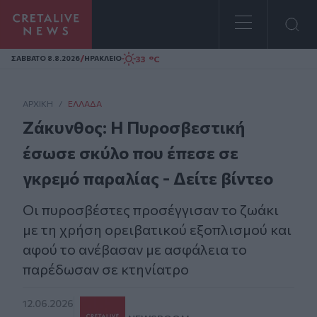
Homepage
/
33 °C
ΣAΒΒΑΤΟ 8.8.2026
ΗΡΑΚΛΕΙΟ
ΑΡΧΙΚΗ
/
ΕΛΛΆΔΑ
Zάκυνθος: Η Πυροσβεστική
έσωσε σκύλο που έπεσε σε
γκρεμό παραλίας - Δείτε βίντεο
Οι πυροσβέστες προσέγγισαν το ζωάκι
με τη χρήση ορειβατικού εξοπλισμού και
αφού το ανέβασαν με ασφάλεια το
παρέδωσαν σε κτηνίατρο
12.06.2026