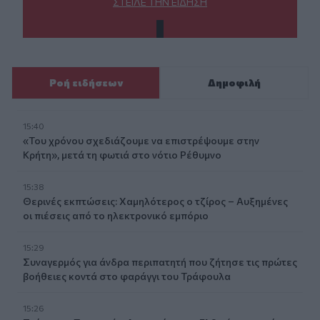
ΣΤΕΊΛΕ ΤΗΝ ΕΊΔΗΣΗ
Ροή ειδήσεων
Δημοφιλή
15:40
«Του χρόνου σχεδιάζουμε να επιστρέψουμε στην
Κρήτη», μετά τη φωτιά στο νότιο Ρέθυμνο
15:38
Θερινές εκπτώσεις: Χαμηλότερος ο τζίρος – Αυξημένες
οι πιέσεις από το ηλεκτρονικό εμπόριο
15:29
Συναγερμός για άνδρα περιπατητή που ζήτησε τις πρώτες
βοήθειες κοντά στο φαράγγι του Τράφουλα
15:26