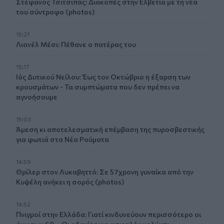
Στέφανος Τσιτσιπάς: Διακοπές στην Ελβετία με τη νέα
του σύντροφο (photos)
15:21
Λιονέλ Μέσι: Πέθανε ο πατέρας του
15:17
Ιός Δυτικού Νείλου: Έως τον Οκτώβριο η έξαρση των
κρουσμάτων - Τα συμπτώματα που δεν πρέπει να
αγνοήσουμε
15:03
Άμεση κι αποτελεσματική επέμβαση της πυροσβεστικής
για φωτιά στα Νέα Ρούματα
14:59
Θρίλερ στον Λυκαβηττό: Σε 57χρονη γυναίκα από την
Κυψέλη ανήκει η σορός (photos)
14:52
Πνιγμοί στην Ελλάδα: Γιατί κινδυνεύουν περισσότερο οι