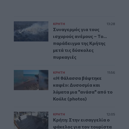
ΚΡΗΤΗ
13:28
Συναγερμός για τους
ισχυρούς ανέμους – Το...
παράδειγμα της Κρήτης
μετά τις δύσκολες
πυρκαγιές
ΚΡΗΤΗ
11:56
«Η θάλασσα βάφτηκε
καφέ»: Δυσοσμία και
λύματα μια "ανάσα" από το
Κούλε (photos)
ΚΡΗΤΗ
12:05
Κρήτη: Στην εισαγγελία ο
φάκελος για τον τουρίστα