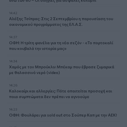
άνω των 60 – Οι οδηγίες για ασφαλές κολύμπι
14:42
Αλέξης Τσίπρας: Στις 2 Σεπτεμβρίου η παρουσίαση του
οικονομικού προγράμματος της ΕΛ.Α.Σ.
14:37
ΟΦΗ: Η τρίτη φανέλα για τη νέα σεζόν - «Το πορτοκαλί
που κουβαλά την ιστορία μας»
14:34
Χαμός με τον Μπρούκλιν Μπέκαμ που έβρασε ζυμαρικά
με θαλασσινό νερό (video)
14:26
Καλοκαίρι και αλλεργίες: Πότε απαιτείται προσοχή και
ποια συμπτώματα δεν πρέπει να αγνοούμε
14:23
ΟΦΗ: Φουλάρει για sold out στο Σούπερ Καπ με την ΑΕΚ!