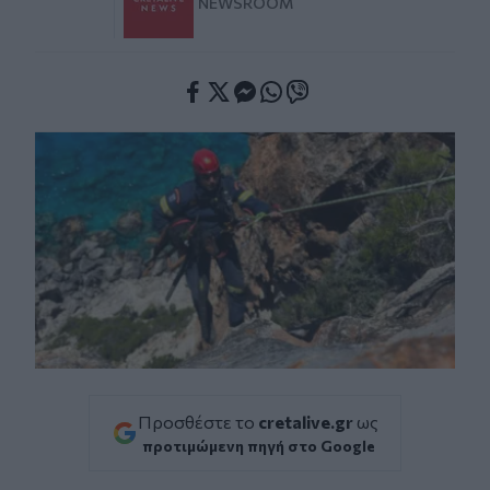
NEWSROOM
Facebook
Twitter
Messenger
Whatsapp
Viber
Προσθέστε το
cretalive.gr
ως
προτιμώμενη πηγή στο Google