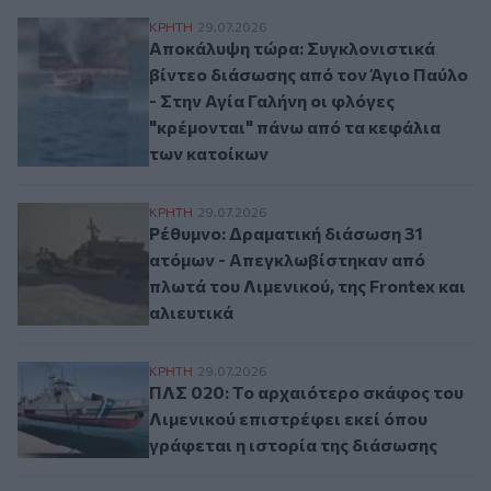
Αποκάλυψη τώρα: Συγκλονιστικά βίντεο δι
ΚΡΗΤΗ
29.07.2026
Αποκάλυψη τώρα: Συγκλονιστικά
βίντεο διάσωσης από τον Άγιο Παύλο
- Στην Αγία Γαλήνη οι φλόγες
"κρέμονται" πάνω από τα κεφάλια
των κατοίκων
Ρέθυμνο: Δραματική διάσωση 31 ατόμων - 
ΚΡΗΤΗ
29.07.2026
Ρέθυμνο: Δραματική διάσωση 31
ατόμων - Απεγκλωβίστηκαν από
πλωτά του Λιμενικού, της Frontex και
αλιευτικά
ΠΛΣ 020: Το αρχαιότερο σκάφος του Λιμεν
ΚΡΗΤΗ
29.07.2026
ΠΛΣ 020: Το αρχαιότερο σκάφος του
Λιμενικού επιστρέφει εκεί όπου
γράφεται η ιστορία της διάσωσης