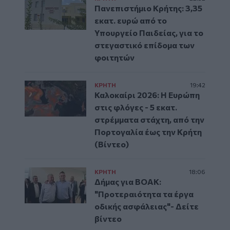
Πανεπιστήμιο Κρήτης: 3,35
εκατ. ευρώ από το
Υπουργείο Παιδείας, για το
στεγαστικό επίδομα των
φοιτητών
ΚΡΗΤΗ
19:42
Καλοκαίρι 2026: Η Ευρώπη
στις φλόγες - 5 εκατ.
στρέμματα στάχτη, από την
Πορτογαλία έως την Κρήτη
(Βίντεο)
ΚΡΗΤΗ
18:06
Δήμας για ΒΟΑΚ:
"Προτεραιότητα τα έργα
οδικής ασφάλειας"- Δείτε
βίντεο