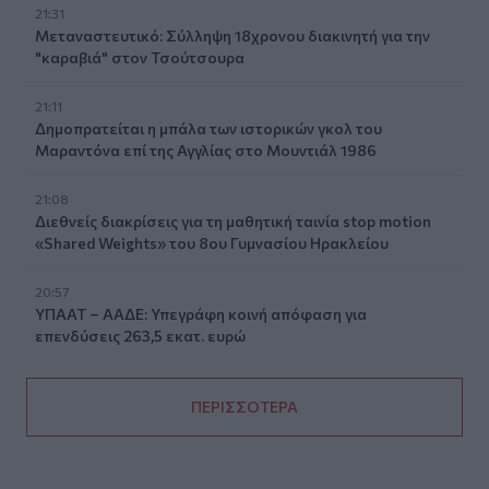
21:31
Μεταναστευτικό: Σύλληψη 18χρονου διακινητή για την
"καραβιά" στον Τσούτσουρα
21:11
Δημοπρατείται η μπάλα των ιστορικών γκολ του
Μαραντόνα επί της Αγγλίας στο Μουντιάλ 1986
21:08
Διεθνείς διακρίσεις για τη μαθητική ταινία stop motion
«Shared Weights» του 8ου Γυμνασίου Ηρακλείου
20:57
ΥΠΑΑΤ – ΑΑΔΕ: Υπεγράφη κοινή απόφαση για
επενδύσεις 263,5 εκατ. ευρώ
ΠΕΡΙΣΣΟΤΕΡΑ