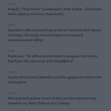
22:03
Καιρός: “Πορτοκαλί” συναγερμός στην Κρήτη - Ζέστη και
πολύ υψηλός κίνδυνος πυρκαγιάς!
22:02
Σφοδρή επίθεση κατά Καρυστιανού-Γρατσία από πρώην
στελέχη: «Συνεχής εσωστρέφεια και τραγικά
επικοινωνιακά λάθη»
21:57
Ηράκλειο: "Σε άθλια κατάσταση το μνημείο πεσόντων
Εφέδρων Αξιωματικών στον Καράβολα"
21:39
Λαμία: Απατεώνες άρπαξαν μεγάλο χρηματικό ποσό από
ηλικιωμένη
21:33
Μεσογειακή φώκια έκανε στάση για ξεκούραση στην
παραλία της Αγίας Βάσως στο Τρίκερι