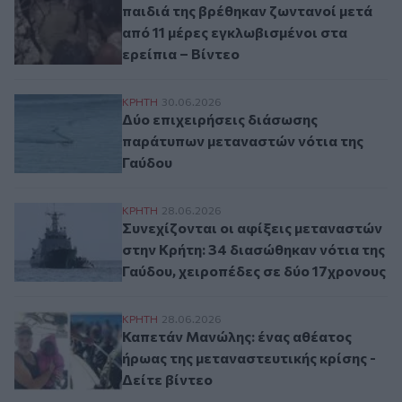
παιδιά της βρέθηκαν ζωντανοί μετά
από 11 μέρες εγκλωβισμένοι στα
ερείπια – Βίντεο
Δύο επιχειρήσεις διάσωσης παράτυπων μ
ΚΡΗΤΗ
30.06.2026
Δύο επιχειρήσεις διάσωσης
παράτυπων μεταναστών νότια της
Γαύδου
Συνεχίζονται οι αφίξεις μεταναστών στην
ΚΡΗΤΗ
28.06.2026
Συνεχίζονται οι αφίξεις μεταναστών
στην Κρήτη: 34 διασώθηκαν νότια της
Γαύδου, χειροπέδες σε δύο 17χρονους
Καπετάν Μανώλης: ένας αθέατος ήρωας της
ΚΡΗΤΗ
28.06.2026
Καπετάν Μανώλης: ένας αθέατος
ήρωας της μεταναστευτικής κρίσης -
Δείτε βίντεο