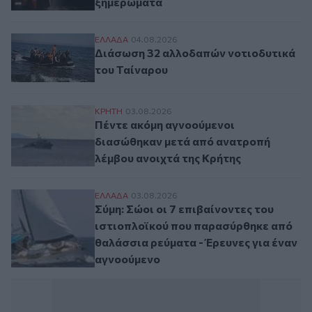
ξημερώματα
Διάσωση 32 αλλοδαπών νοτιοδυτικά του 
ΕΛΛAΔΑ
04.08.2026
Διάσωση 32 αλλοδαπών νοτιοδυτικά
του Ταίναρου
Πέντε ακόμη αγνοούμενοι διασώθηκαν με
ΚΡΗΤΗ
03.08.2026
Πέντε ακόμη αγνοούμενοι
διασώθηκαν μετά από ανατροπή
λέμβου ανοιχτά της Κρήτης
Σύμη: Σώοι οι 7 επιβαίνοντες του ιστιοπ
ΕΛΛAΔΑ
03.08.2026
Σύμη: Σώοι οι 7 επιβαίνοντες του
ιστιοπλοϊκού που παρασύρθηκε από
θαλάσσια ρεύματα - Έρευνες για έναν
αγνοούμενο