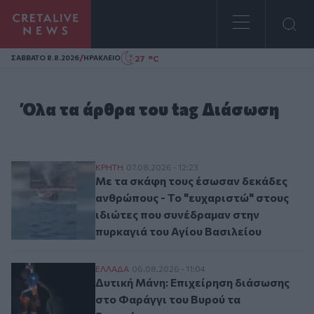
Homepage
/
27 °C
ΣAΒΒΑΤΟ 8.8.2026
ΗΡΑΚΛΕΙΟ
Όλα τα άρθρα του tag Διάσωση
Με τα σκάφη τους έσωσαν δεκάδες ανθρώπ
ΚΡΗΤΗ
07.08.2026 - 12:23
Με τα σκάφη τους έσωσαν δεκάδες
ανθρώπους - Το "ευχαριστώ" στους
ιδιώτες που συνέδραμαν στην
πυρκαγιά του Αγίου Βασιλείου
Δυτική Μάνη: Επιχείρηση διάσωσης στο 
ΕΛΛAΔΑ
06.08.2026 - 11:04
Δυτική Μάνη: Επιχείρηση διάσωσης
στο Φαράγγι του Βυρού τα