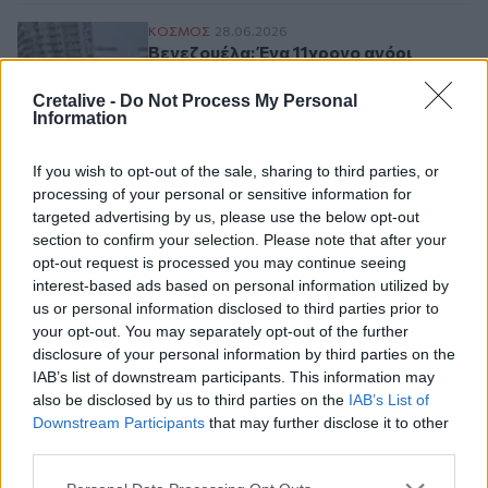
Βενεζουέλα: Ένα 11χρονο αγόρι ανασύρθη
ΚΟΣΜΟΣ
28.06.2026
Βενεζουέλα: Ένα 11χρονο αγόρι
ανασύρθηκε ζωντανό μέσα από τα
Cretalive -
Do Not Process My Personal
ερείπια!
Information
If you wish to opt-out of the sale, sharing to third parties, or
Σελιδοποίηση
processing of your personal or sensitive information for
Current page
1
Προηγούμενη σελίδα
Next page
targeted advertising by us, please use the below opt-out
section to confirm your selection. Please note that after your
opt-out request is processed you may continue seeing
interest-based ads based on personal information utilized by
us or personal information disclosed to third parties prior to
Ροή ειδήσεων
Δημοφιλή
your opt-out. You may separately opt-out of the further
disclosure of your personal information by third parties on the
IAB’s list of downstream participants. This information may
23:55
also be disclosed by us to third parties on the
IAB’s List of
Υπό έλεγχο η φωτιά σε ισόγειο κατάστημα στο Παλαιό
Downstream Participants
that may further disclose it to other
Φάληρο - Εκκενώθηκε προληπτικά πολυκατοικία
third parties.