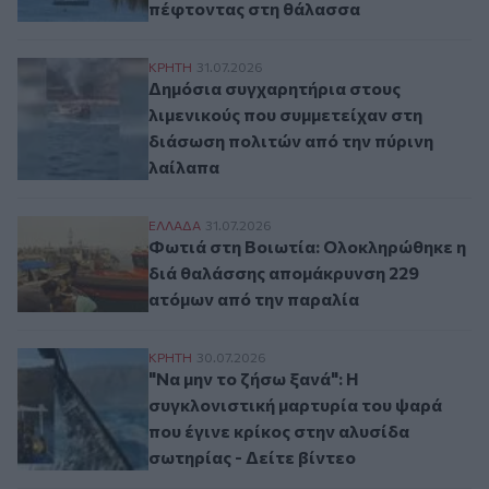
πέφτοντας στη θάλασσα
Δημόσια συγχαρητήρια στους λιμενικούς 
ΚΡΗΤΗ
31.07.2026
Δημόσια συγχαρητήρια στους
λιμενικούς που συμμετείχαν στη
διάσωση πολιτών από την πύρινη
λαίλαπα
Φωτιά στη Βοιωτία: Ολοκληρώθηκε η διά
ΕΛΛAΔΑ
31.07.2026
Φωτιά στη Βοιωτία: Ολοκληρώθηκε η
διά θαλάσσης απομάκρυνση 229
ατόμων από την παραλία
"Να μην το ζήσω ξανά": Η συγκλονιστική μ
ΚΡΗΤΗ
30.07.2026
"Να μην το ζήσω ξανά": Η
συγκλονιστική μαρτυρία του ψαρά
που έγινε κρίκος στην αλυσίδα
σωτηρίας - Δείτε βίντεο