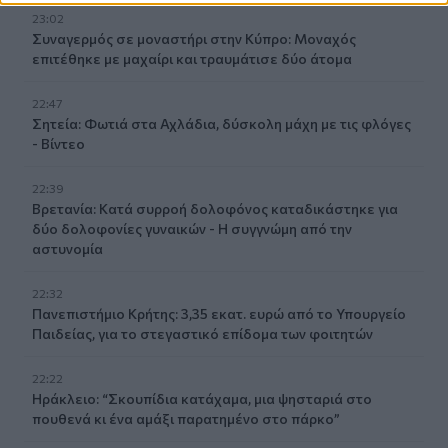
23:02
Συναγερμός σε μοναστήρι στην Κύπρο: Μοναχός
επιτέθηκε με μαχαίρι και τραυμάτισε δύο άτομα
22:47
Σητεία: Φωτιά στα Αχλάδια, δύσκολη μάχη με τις φλόγες
- Βίντεο
22:39
Βρετανία: Κατά συρροή δολοφόνος καταδικάστηκε για
δύο δολοφονίες γυναικών - Η συγγνώμη από την
αστυνομία
22:32
Πανεπιστήμιο Κρήτης: 3,35 εκατ. ευρώ από το Υπουργείο
Παιδείας, για το στεγαστικό επίδομα των φοιτητών
22:22
Ηράκλειο: “Σκουπίδια κατάχαμα, μια ψησταριά στο
πουθενά κι ένα αμάξι παρατημένο στο πάρκο”