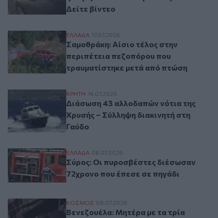
Δείτε βίντεο
Σαμοθράκη: Αίσιο τέλος στην περιπέτεια
ΕΛΛAΔΑ
17.07.2026
Σαμοθράκη: Αίσιο τέλος στην
περιπέτεια πεζοπόρου που
τραυματίστηκε μετά από πτώση
Διάσωση 43 αλλοδαπών νότια της Χρυσής 
ΚΡΗΤΗ
14.07.2026
Διάσωση 43 αλλοδαπών νότια της
Χρυσής – Σύλληψη διακινητή στη
Γαύδο
Σύρος: Οι πυροσβέστες διέσωσαν 72χρονο
ΕΛΛAΔΑ
08.07.2026
Σύρος: Οι πυροσβέστες διέσωσαν
72χρονο που έπεσε σε πηγάδι
Βενεζουέλα: Μητέρα με τα τρία παιδιά της
ΚΟΣΜΟΣ
08.07.2026
Βενεζουέλα: Μητέρα με τα τρία