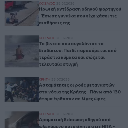
Ηρωική αντίδραση οδηγού φορτηγού - Έσωσ
ΚΟΣΜΟΣ
28.07.2026
Ηρωική αντίδραση οδηγού φορτηγού
- Έσωσε γυναίκα που είχε χάσει τις
αισθήσεις της
Το βίντεο που συγκλόνισε το διαδίκτυο: 
ΚΟΣΜΟΣ
28.07.2026
Το βίντεο που συγκλόνισε το
διαδίκτυο: Παιδί παρασύρεται από
τεράστια κύματα και σώζεται
τελευταία στιγμή
Ασταμάτητες οι ροές μεταναστών στα νότι
ΚΡΗΤΗ
28.07.2026
Ασταμάτητες οι ροές μεταναστών
στα νότια της Κρήτης - Πάνω από 130
άτομα έφθασαν σε λίγες ώρες
Δραματική διάσωση οδηγού από φλεγόμενο
ΚΟΣΜΟΣ
20.07.2026
Δραματική διάσωση οδηγού από
φλεγόμενο αυτοκίνητο στις ΗΠΑ -