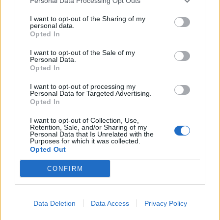
Personal Data Processing Opt Outs
23:38
Ενές Καντέρ: Ο Τούρκος πρώην σέντερ δηλώνει
I want to opt-out of the Sharing of my
υποψήφιος να παίξει στο... WNBA
personal data.
Opted In
23:31
Στενά του Ορμούζ: Οι ΗΠΑ «βλέπουν» σύντομα
I want to opt-out of the Sale of my
Personal Data.
συμφωνία - «Υπάρχει πρόοδος μεταξύ Ιράν και Ομάν»
Opted In
23:27
I want to opt-out of processing my
Personal Data for Targeted Advertising.
Σοκαριστικά στοιχεία άφησε πίσω της η μέγα-πυρκαγιά
Opted In
στην Αττικοβοιωτία
I want to opt-out of Collection, Use,
23:23
Retention, Sale, and/or Sharing of my
Personal Data that Is Unrelated with the
Φυλάκιση 15 μηνών στη Βρετανίδα που μέθυσε με την
Purposes for which it was collected.
15χρονη κόρη της και προκάλεσε επεισόδιο στο Κέντρο
Opted Out
Υγείας Σκιάθου
CONFIRM
23:11
Ισπανία: Η Μαδρίτη επαναφέρει προσωρινά τους
συνοριακούς ελέγχους για όσους ταξιδεύουν από την
Data Deletion
Data Access
Privacy Policy
Ιταλία