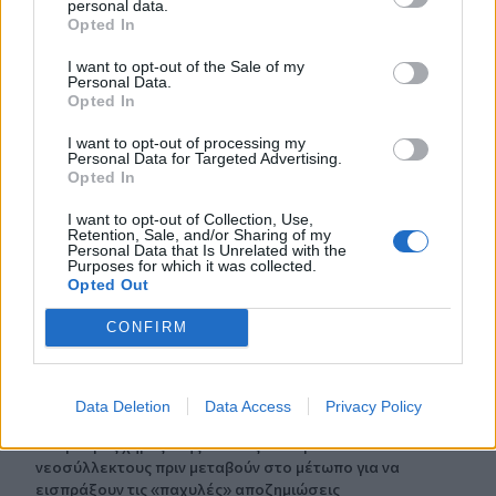
personal data.
Opted In
00:31
I want to opt-out of the Sale of my
Παιδιά στην πισίνα: 6 απαράβατοι κανόνες για την
Personal Data.
πρόληψη του πνιγμού
Opted In
00:00
I want to opt-out of processing my
Personal Data for Targeted Advertising.
Ανατριχιαστικό βίντεο από τον σεισμό στην Ιαπωνία:
Opted In
Γιατροί προστατεύουν με τα σώματά τους ασθενή την
ώρα του χειρουργείου
I want to opt-out of Collection, Use,
Retention, Sale, and/or Sharing of my
Personal Data that Is Unrelated with the
23:54
Purposes for which it was collected.
Τραμπ: Ο πόλεμος με το Ιράν "θα τελειώσει σύντομα"
Opted Out
CONFIRM
23:43
30χρονη έπεσε στη θάλασσα από την γέφυρα της
Χαλκίδας
Data Deletion
Data Access
Privacy Policy
23:32
Οι «μαύρες χήρες» της Ρωσίας: Παντρεύονται
νεοσύλλεκτους πριν μεταβούν στο μέτωπο για να
εισπράξουν τις «παχυλές» αποζημιώσεις