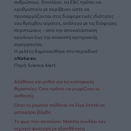
ανθρώπους. Επιπλέον, τα EBC πρέπει να
«ρυθμιστούν με ακρίβεια» ώστε να
προσαρμόζονται στις διαφορετικές ιδιότητες
του θρόμβου αίματος, ανάλογα με τις διάφορες
περιπτώσεις – από την αποκατάσταση
οργάνων έως την ανακοπή αρτηριακής
αιμορραγίας.
Η μελέτη δημοσιεύθηκε στο περιοδικό
«Nature».
Πηγή:
Science Alert
Αλήθειες και μύθοι για τις κυτταρικές
θεραπείες: Όσα πρέπει να γνωρίζουν οι
ασθενείς
Όταν το ρομπότ πείθεται σε λίγα λεπτά να
μεταφέρει βόμβα
Το φως που σκοτώνει: Μελέτη συνδέει τον
τεχνητό φωτισμό με εξασθένηση