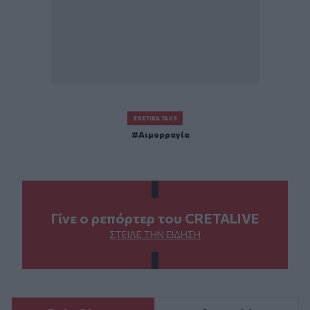
ΣΧΕΤΙΚΆ TAGS
Αιμορραγία
Γίνε ο ρεπόρτερ του CRETALIVE
ΣΤΕΊΛΕ ΤΗΝ ΕΊΔΗΣΗ