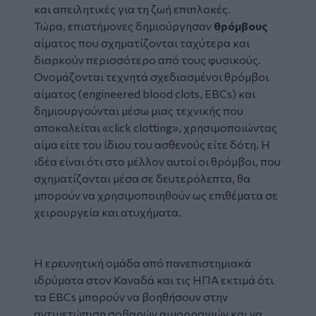
και απειλητικές για τη ζωή επιπλοκές.
Τώρα, επιστήμονες δημιούργησαν
θρόμβους
αίματος που σχηματίζονται ταχύτερα και
διαρκούν περισσότερο από τους φυσικούς.
Ονομάζονται τεχνητά σχεδιασμένοι θρόμβοι
αίματος (engineered blood clots, EBCs) και
δημιουργούνται μέσω μιας τεχνικής που
αποκαλείται «click clotting», χρησιμοποιώντας
αίμα είτε του ίδιου του ασθενούς είτε δότη. Η
ιδέα είναι ότι στο μέλλον αυτοί οι θρόμβοι, που
σχηματίζονται μέσα σε δευτερόλεπτα, θα
μπορούν να χρησιμοποιηθούν ως επιθέματα σε
χειρουργεία και ατυχήματα.
Η ερευνητική ομάδα από πανεπιστημιακά
ιδρύματα στον Καναδά και τις ΗΠΑ εκτιμά ότι
τα EBCs μπορούν να βοηθήσουν στην
αντιμετώπιση σοβαρών αιμορραγιών και να