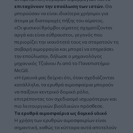
επιταχύνουν την επούλωση των ιστών.
Θα
μπορούσαν να είναι ιδιαίτερα χρήσιμοι για
άτομα με διαταραχές πήξης του αίματος.
«Οι φυσικοί θρόμβοι αίματος σχηματίζονται
αργά και είναι εύθραυστοι, γεγονός που
περιορίζει την ικανότητά τους να σταματούν τη
σοβαρή αιμορραγία και μπορεί να επηρεάσει
την επούλωση», δήλωσε ο μηχανολόγος
μηχανικός Τζιάνου Λι από το Πανεπιστήμιο
McGill.
«Η έρευνά μας δείχνει ότι, όταν σχεδιάζονται
κατάλληλα, τα ερυθρά αιμοσφαίρια μπορούν
να παίξουν κεντρικό δομικό ρόλο,
επιτρέποντας τον σχεδιασμό ισχυρότερων και
πιο λειτουργικών βιοϋλικών» πρόσθεσε.
Τα ερυθρά αιμοσφαίρια ως δομικό υλικό
Η χρήση των ερυθρών αιμοσφαιρίων είναι
σημαντική, καθώς τα κύτταρα αυτά αποτελούν