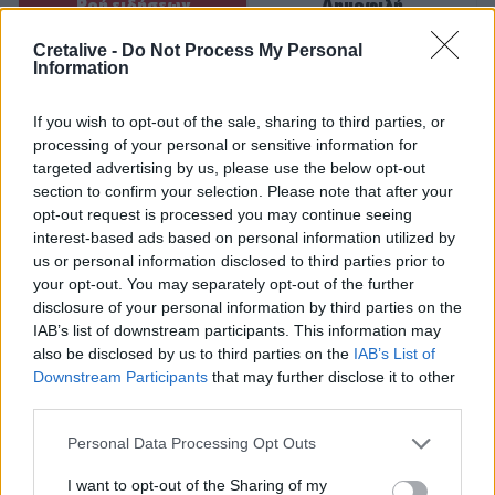
Ροή ειδήσεων
Δημοφιλή
Cretalive -
Do Not Process My Personal
Information
05:52
ΕΝΦΙΑ: Τα λάθη στις μεταβιβάσεις που φέρνουν
τσουχτερά πρόστιμα έως 1.000 ευρώ
If you wish to opt-out of the sale, sharing to third parties, or
processing of your personal or sensitive information for
04:41
targeted advertising by us, please use the below opt-out
Τα φρούτα που επιλέγουν 4 ενδοκρινολόγοι για καλύτερο
section to confirm your selection. Please note that after your
έλεγχο του σακχάρου
opt-out request is processed you may continue seeing
interest-based ads based on personal information utilized by
03:34
us or personal information disclosed to third parties prior to
Το απολαυστικό βίντεο της Νατάσας Θεοδωρίδου με τη
your opt-out. You may separately opt-out of the further
μητέρα της
disclosure of your personal information by third parties on the
IAB’s list of downstream participants. This information may
also be disclosed by us to third parties on the
IAB’s List of
02:51
Ο έρωτας θα πρωταγωνιστήσει στη ζωή αυτών των
Downstream Participants
that may further disclose it to other
ζωδίων τον Αύγουστο
third parties.
Personal Data Processing Opt Outs
01:42
Καύσωνας στο γραφείο: Πόσο μπορεί να χαλαρώσει το
I want to opt-out of the Sharing of my
dress code