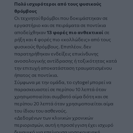
Πολύ ισχυρότεροι από τους φυσικούς
θρόμβους
Οι τεχνητοί θρόμβοι που δοκιμάστηκαν σε
εργαστήριο και σε πειράματα σε ποντίκια
αποδείχθηκαν
13 φορές πιο ανθεκτικοί
σε
ρήξη και 4 φορές πιο «κολλώδεις» από τους
φυσικούς θρόμβους. Επιπλέον, δεν
παρατηρήθηκαν ενδείξεις επικίνδυνης
ανοσολογικής αντίδρασης ή τοξικότητας κατά
την επιτυχή αποκατάσταση τραυματισμένου
ήπατος σε ποντίκια.
Σύμφωνα με την ομάδα, το cytogel μπορεί να
παρασκευαστεί σε περίπου 10 λεπτά όταν
χρησιμοποιείται συμβατό αίμα δότη και σε
περίπου 20 λεπτά όταν χρησιμοποιείται αίμα
του ίδιου του ασθενούς.
«Δεδομένων των κλινικών χρονικών
περιορισμών, αυτή η προσέγγιση έχει ισχυρό
δυναμικό για επείγουσα νοσοκομειακή