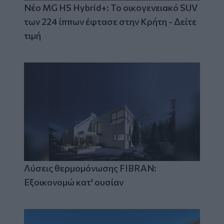
Νέο MG HS Hybrid+: Το οικογενειακό SUV
των 224 ίππων έφτασε στην Κρήτη - Δείτε
τιμή
Λύσεις θερμομόνωσης FIBRAN:
Εξοικονομώ κατ' ουσίαν