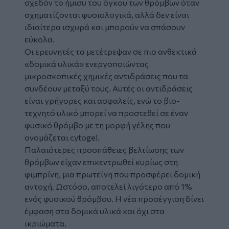
σχεδόν το ήμισυ του όγκου των θρόμβων όταν
σχηματίζονται φυσιολογικά, αλλά δεν είναι
ιδιαίτερα ισχυρά και μπορούν να σπάσουν
εύκολα.
Οι ερευνητές τα μετέτρεψαν σε πιο ανθεκτικά
«δομικά υλικά» ενεργοποιώντας
μικροσκοπικές χημικές αντιδράσεις που τα
συνδέουν μεταξύ τους. Αυτές οι αντιδράσεις
είναι γρήγορες και ασφαλείς, ενώ το βιο-
τεχνητό υλικό μπορεί να προστεθεί σε έναν
φυσικό θρόμβο με τη μορφή γέλης που
ονομάζεται cytogel.
Παλαιότερες προσπάθειες βελτίωσης των
θρόμβων είχαν επικεντρωθεί κυρίως στη
φιμπρίνη, μια πρωτεΐνη που προσφέρει δομική
αντοχή. Ωστόσο, αποτελεί λιγότερο από 1%
ενός φυσικού θρόμβου. Η νέα προσέγγιση δίνει
έμφαση στα δομικά υλικά και όχι στα
ικριώματα.