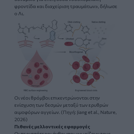
φροντίδα και διαχείριση τραυμάτων», δήλωσε
ο Λι.
Οι νέοι θρόμβοι επικεντρώνονται στην
ενίσχυση των δεσμών μεταξύ των ερυθρών
αιμοφόρων αγγείων. (Πηγή: Jiang et al., Nature,
2026)
Πιθανές μελλοντικές εφαρμογές
Οι περισσότεροι άνθρωποι γνωρίζουν τους