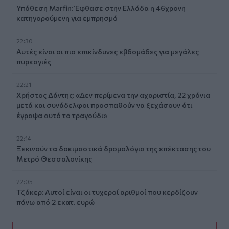
Υπόθεση Marfin: Έφθασε στην Ελλάδα η 46χρονη
κατηγορούμενη για εμπρησμό
22:30
Αυτές είναι οι πιο επικίνδυνες εβδομάδες για μεγάλες
πυρκαγιές
22:21
Χρήστος Δάντης: «Δεν περίμενα την αχαριστία, 22 χρόνια
μετά και συνάδελφοι προσπαθούν να ξεχάσουν ότι
έγραψα αυτό το τραγούδι»
22:14
Ξεκινούν τα δοκιμαστικά δρομολόγια της επέκτασης του
Μετρό Θεσσαλονίκης
22:05
Τζόκερ: Αυτοί είναι οι τυχεροί αριθμοί που κερδίζουν
πάνω από 2 εκατ. ευρώ