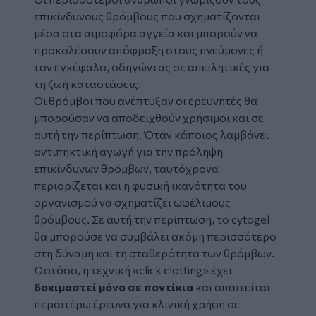
επικίνδυνους θρόμβους που σχηματίζονται
μέσα στα αιμοφόρα αγγεία και μπορούν να
προκαλέσουν απόφραξη στους πνεύμονες ή
τον εγκέφαλο, οδηγώντας σε απειλητικές για
τη ζωή καταστάσεις.
Οι θρόμβοι που ανέπτυξαν οι ερευνητές θα
μπορούσαν να αποδειχθούν χρήσιμοι και σε
αυτή την περίπτωση. Όταν κάποιος λαμβάνει
αντιπηκτική αγωγή για την πρόληψη
επικίνδυνων θρόμβων, ταυτόχρονα
περιορίζεται και η φυσική ικανότητα του
οργανισμού να σχηματίζει ωφέλιμους
θρόμβους. Σε αυτή την περίπτωση, το cytogel
θα μπορούσε να συμβάλει ακόμη περισσότερο
στη δύναμη και τη σταθερότητα των θρόμβων.
Ωστόσο, η τεχνική «click clotting» έχει
δοκιμαστεί μόνο σε ποντίκια
και απαιτείται
περαιτέρω έρευνα για κλινική χρήση σε