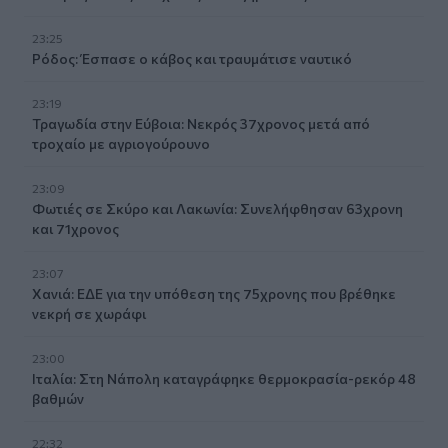
23:25
Ρόδος: Έσπασε ο κάβος και τραυμάτισε ναυτικό
23:19
Τραγωδία στην Εύβοια: Νεκρός 37χρονος μετά από
τροχαίο με αγριογούρουνο
23:09
Φωτιές σε Σκύρο και Λακωνία: Συνελήφθησαν 63χρονη
και 71χρονος
23:07
Χανιά: ΕΔΕ για την υπόθεση της 75χρονης που βρέθηκε
νεκρή σε χωράφι
23:00
Ιταλία: Στη Νάπολη καταγράφηκε θερμοκρασία-ρεκόρ 48
βαθμών
22:32