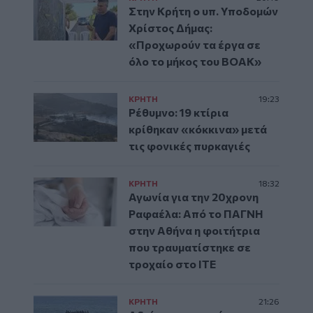
Στην Κρήτη ο υπ. Υποδομών
Χρίστος Δήμας:
«Προχωρούν τα έργα σε
όλο το μήκος του ΒΟΑΚ»
ΚΡΗΤΗ
19:23
Ρέθυμνο: 19 κτίρια
κρίθηκαν «κόκκινα» μετά
τις φονικές πυρκαγιές
ΚΡΗΤΗ
18:32
Αγωνία για την 20χρονη
Ραφαέλα: Από το ΠΑΓΝΗ
στην Αθήνα η φοιτήτρια
που τραυματίστηκε σε
τροχαίο στο ΙΤΕ
ΚΡΗΤΗ
21:26