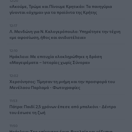
12:20
«Ακούμε, Τρώμε και Πίνουμε Κρητικά»: Τα πανηγύρια
γίνονται «όχημα» για τα προϊόντα της Κρήτης
12:17
Λ. Μενδώνη για Ν. Καλογερόπουλο: Υπηρέτησε την τέχνη
«με αφοσίωση, ήθος και ανιδιοτέλεια»
12:10
Ηράκλειο: Με επιτυχία ολοκληρώθηκε η δράση
«Μαγειρέματα – Ιστορίες χωρίς Σύνορα»
12:02
Χερσόνησος: Τίμησαν τη μνήμη και την προσφορά του
Μενέλαου Παρλαμά - Φωτογραφίες
11:53
Πάτρα: Παιδί 2,5 χρόνων έπεσε από μπαλκόνι - Δέντρο
του έσωσε τη ζωή
11:50
Ηράκλειο: Στο επίκεντρο έργα, Βικελαία και «έξυπνη