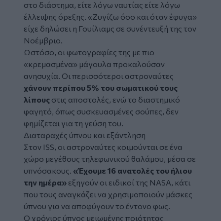
στο διάστημα, είτε λόγω ναυτίας είτε λόγω
έλλειψης όρεξης.
«Ζυγίζω όσο και όταν έφυγα»
είχε δηλώσει η Γουίλιαμς σε συνέντευξή της τον
Νοέμβριο.
Ωστόσο, οι φωτογραφίες της με πιο
«κρεμασμένα» μάγουλα προκαλούσαν
ανησυχία. Οι περισσότεροι αστροναύτες
χάνουν περίπου 5% του σωματικού τους
λίπους
στις αποστολές, ενώ το διαστημικό
φαγητό, όπως συσκευασμένες σούπες, δεν
φημίζεται για τη γεύση του.
Διαταραχές ύπνου και εξάντληση
Στον ISS, οι αστροναύτες κοιμούνται σε ένα
χώρο μεγέθους τηλεφωνικού θαλάμου, μέσα σε
υπνόσακους.
«Έχουμε 16 ανατολές του ήλιου
την ημέρα»
εξηγούν οι ειδικοί της NASA, κάτι
που τους αναγκάζει να χρησιμοποιούν μάσκες
ύπνου για να αποφύγουν το έντονο φως.
Ο χρόνιος ύπνος μειωμένης ποιότητας