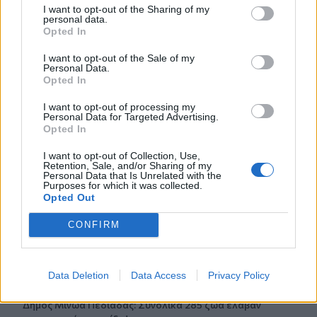
I want to opt-out of the Sharing of my
personal data.
Opted In
Γίνε ο ρεπόρτερ του CRETALIVE
I want to opt-out of the Sale of my
ΣΤΕΊΛΕ ΤΗΝ ΕΊΔΗΣΗ
Personal Data.
Opted In
I want to opt-out of processing my
Personal Data for Targeted Advertising.
Opted In
Ροή ειδήσεων
Δημοφιλή
I want to opt-out of Collection, Use,
Retention, Sale, and/or Sharing of my
Personal Data that Is Unrelated with the
13:48
Purposes for which it was collected.
Opted Out
ΓΕΕΘΑ: Υπεγράφη το Κοινό Σχέδιο Δράσης Ελλάδας –
Κύπρου – Ιορδανίας για το 2026
CONFIRM
13:38
Συνταγή για γαρίδες tempura με κρούστα καρύδας
Data Deletion
Data Access
Privacy Policy
13:35
Δήμος Μινώα Πεδιάδας: Συνολικά 285 ζώα έλαβαν