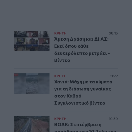
ΚΡΗΤΗ
08:15
Άμεση Δράση και ΔΙ.ΑΣ:
Εκεί όπου κάθε
δευτερόλεπτο μετράει -
Βίντεο
ΚΡΗΤΗ
11:22
Χανιά: Μάχη με τα κύματα
για τη διάσωση γυναίκας
στον Καβρό -
Συγκλονιστικό βίντεο
ΚΡΗΤΗ
10:30
ΒΟΑΚ: Σεπτέμβριο η
παράδοση των 10,2 χλμ του