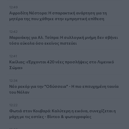
12:49
Αφροδίτη Νέστορα: Η σπαρακτική ανάρτηση για τη
μητέρα της που χάθηκε στην εμπρηστική επίθεση
12:42
Μαρινάκης για Αλ. Τσίπρα: Η συλλογική μνήμη δεν σβήνει
τόσο εύκολα όσο εκείνος πιστεύει
12:41
Κικίλιας: «Έρχονται 420 νέες προσλήψεις στο Λιμενικό
Σώμα»
12:34
Νέο ρεκόρ για την "Οδύσσεια" - Η πιο επιτυχημένη ταινία
του Νόλαν
12:22
Φωτιά στον Κουβαρά: Καλύτερη η εικόνα, συνεχίζεται η
μάχη με τις εστίες - Βίντεο & φωτογραφίες