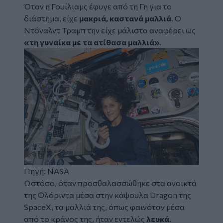
Όταν η Γουίλιαμς έφυγε από τη Γη για το
διάστημα, είχε
μακριά, καστανά μαλλιά
. Ο
Ντόναλντ Τραμπ την είχε μάλιστα αναφέρει ως
«τη γυναίκα με τα ατίθασα μαλλιά»
.
Πηγή: NASA
Ωστόσο, όταν προσθαλασσώθηκε στα ανοικτά
της Φλόριντα μέσα στην κάψουλα Dragon της
SpaceX, τα μαλλιά της, όπως φαινόταν μέσα
από το κράνος της, ήταν εντελώς
λευκά
.