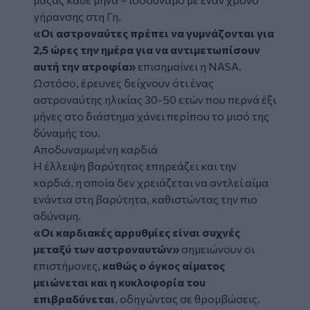
γήρανσης στη Γη.
«Οι αστροναύτες πρέπει να γυμνάζονται για
2,5 ώρες την ημέρα για να αντιμετωπίσουν
αυτή την ατροφία»
επισημαίνει η NASA.
Ωστόσο, έρευνες δείχνουν ότι ένας
αστροναύτης ηλικίας 30-50 ετών που περνά έξι
μήνες στο διάστημα χάνει περίπου το μισό της
δύναμής του.
Αποδυναμωμένη καρδιά
Η έλλειψη βαρύτητας επηρεάζει και την
καρδιά, η οποία δεν χρειάζεται να αντλεί αίμα
ενάντια στη βαρύτητα, καθιστώντας την πιο
αδύναμη.
«Οι καρδιακές αρρυθμίες είναι συχνές
μεταξύ των αστροναυτών»
σημειώνουν οι
επιστήμονες,
καθώς ο όγκος αίματος
μειώνεται και η κυκλοφορία του
επιβραδύνεται
, οδηγώντας σε θρομβώσεις.