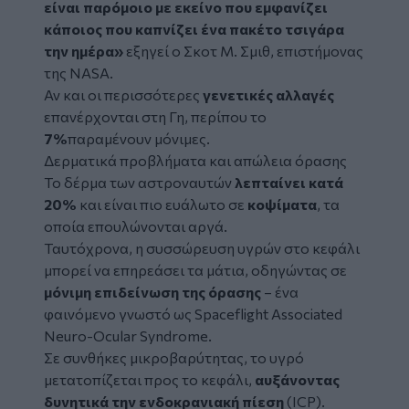
είναι παρόμοιο με εκείνο που εμφανίζει
κάποιος που καπνίζει ένα πακέτο τσιγάρα
την ημέρα»
εξηγεί ο Σκοτ Μ. Σμιθ, επιστήμονας
της NASA.
Αν και οι περισσότερες
γενετικές αλλαγές
επανέρχονται στη Γη, περίπου το
7%
παραμένουν μόνιμες.
Δερματικά προβλήματα και απώλεια όρασης
Το δέρμα των αστροναυτών
λεπταίνει κατά
20%
και είναι πιο ευάλωτο σε
κοψίματα
, τα
οποία επουλώνονται αργά.
Ταυτόχρονα, η συσσώρευση υγρών στο κεφάλι
μπορεί να επηρεάσει τα μάτια, οδηγώντας σε
μόνιμη επιδείνωση της όρασης
– ένα
φαινόμενο γνωστό ως Spaceflight Associated
Neuro-Ocular Syndrome.
Σε συνθήκες μικροβαρύτητας, το υγρό
μετατοπίζεται προς το κεφάλι,
αυξάνοντας
δυνητικά την ενδοκρανιακή πίεση
(ICP).