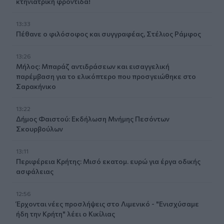
κτηνιατρική φροντίδα!
13:33
Πέθανε ο φιλόσοφος και συγγραφέας, Στέλιος Ράμφος
13:26
Μήλος: Μπαράζ αντιδράσεων και εισαγγελική
παρέμβαση για το ελικόπτερο που προσγειώθηκε στο
Σαρακήνικο
13:22
Δήμος Φαιστού: Εκδήλωση Μνήμης Πεσόντων
Σκουρβούλων
13:11
Περιφέρεια Κρήτης: Μισό εκατομ. ευρώ για έργα οδικής
ασφάλειας
12:56
Έρχονται νέες προσλήψεις στο Λιμενικό - "Ενισχύσαμε
ήδη την Κρήτη" λέει ο Κικίλιας