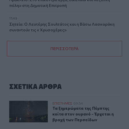
πόλη» στη Δημοτική Επιτροπή
11:49
Σητεία: Ο Λευτέρης Σουλτάτος και η Βάσω Λασκαράκη
συναντούν τις « Χρυσοχέρες»
ΠΕΡΙΣΣΟΤΕΡΑ
ΣΧΕΤΙΚA AΡΘΡΑ
Τα ξημερώματα της Πέμπτης κοίτα στον ουρανό - Έρχετ
ΕΠΙΣΤΗΜΕΣ
09:54
Τα ξημερώματα της Πέμπτης κοίτα 
Τα ξημερώματα της Πέμπτης
κοίτα στον ουρανό - Έρχεται η
βροχή των Περσείδων