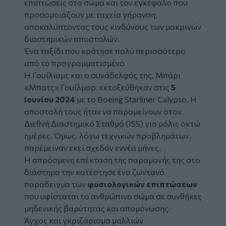
επιπτώσεις στο σώμα και τον εγκέφαλο που
προσομοιάζουν με ταχεία γήρανση,
αποκαλύπτοντας τους κινδύνους των μακρινών
διαστημικών αποστολών.
Ένα ταξίδι που κράτησε πολύ περισσότερο
από το προγραμματισμένο
Η Γουίλιαμς και ο συνάδελφός της, Μπάρι
«Μπατς» Γουίλμορ, εκτοξεύθηκαν στις
5
Ιουνίου 2024
με το Boeing Starliner Calypso. Η
αποστολή τους ήταν να παραμείνουν στον
Διεθνή Διαστημικό Σταθμό (ISS) για μόλις οκτώ
ημέρες. Όμως, λόγω τεχνικών προβλημάτων,
παρέμειναν εκεί σχεδόν εννέα μήνες.
Η απρόσμενη επέκταση της παραμονής της στο
διάστημα την κατέστησε ένα ζωντανό
παράδειγμα των
φυσιολογικών επιπτώσεων
που υφίσταται το ανθρώπινο σώμα σε συνθήκες
μηδενικής βαρύτητας και απομόνωσης.
Άγχος και γκριζάρισμα μαλλιών