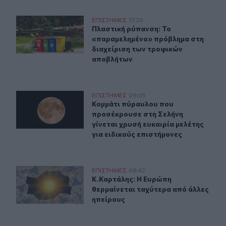
Πλαστική ρύπανση: Το «παραμελημένο» πρόβλημα στη 
ΕΠΙΣΤΗΜΕΣ
17:20
Πλαστική ρύπανση: Το «παραμελημ
Πλαστική ρύπανση: Το
«παραμελημένο» πρόβλημα στη
διαχείριση των τροφικών
αποβλήτων
Κομμάτι πύραυλου που προσέκρουσε στη Σελήνη γίνεται 
ΕΠΙΣΤΗΜΕΣ
09:05
Κομμάτι πύραυλου που προσέκρουσε 
Κομμάτι πύραυλου που
προσέκρουσε στη Σελήνη
γίνεται χρυσή ευκαιρία μελέτης
για ειδικούς επιστήμονες
Κ.Καρτάλης: Η Ευρώπη θερμαίνεται ταχύτερα από άλλε
ΕΠΙΣΤΗΜΕΣ
08:42
Κ.Καρτάλης: Η Ευρώπη θερμαίνεται
Κ.Καρτάλης: Η Ευρώπη
θερμαίνεται ταχύτερα από άλλες
ηπείρους