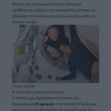
Επίσης μια ανισορροπία στο σύστημα
«κάθαρσης υγρών» του εγκεφάλου μπορεί να
οδηγήσει σε συσσώρευση υγρών γύρω από το
οπτικό νεύρο.
Πηγή: NASA
Η περίοδος αποκατάστασης
Η NASA έχει σχεδιάσει ένα εντατικό
πρόγραμμα
45 ημερών
, στο οποίο η Γουίλιαμς
και ο Γουίλμορ θα πρέπει να γυμνάζονται δύο