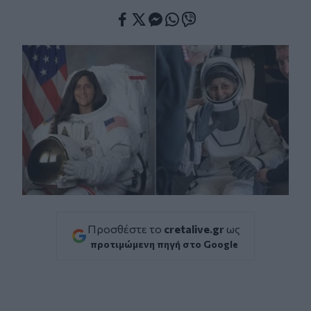
Facebook
Twitter
Messenger
Whatsapp
Viber
Προσθέστε το
cretalive.gr
ως
προτιμώμενη πηγή στο Google