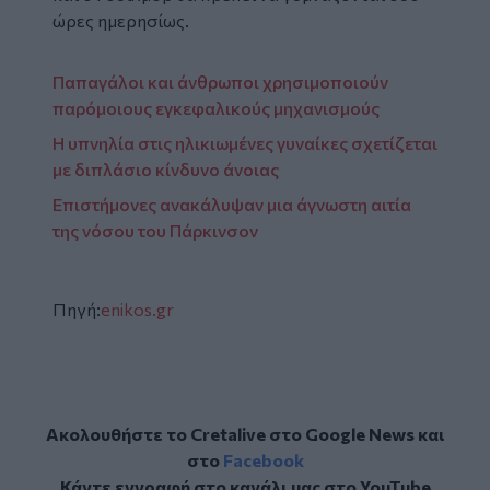
ώρες ημερησίως.
Παπαγάλοι και άνθρωποι χρησιμοποιούν
παρόμοιους εγκεφαλικούς μηχανισμούς
Η υπνηλία στις ηλικιωμένες γυναίκες σχετίζεται
με διπλάσιο κίνδυνο άνοιας
Επιστήμονες ανακάλυψαν μια άγνωστη αιτία
της νόσου του Πάρκινσον
Πηγή:
enikos.gr
Ακολουθήστε το Cretalive στο
Google News
και
στο
Facebook
Κάντε εγγραφή στο κανάλι μας στο
YouTube