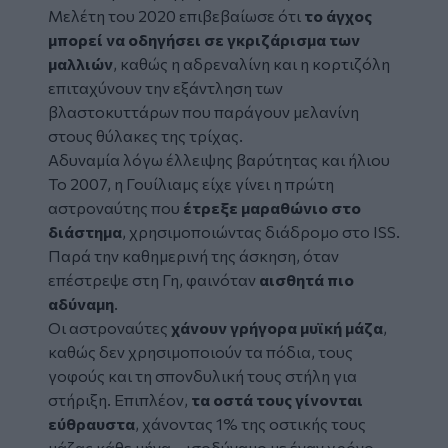
Μελέτη του 2020 επιβεβαίωσε ότι
το άγχος
μπορεί να οδηγήσει σε γκριζάρισμα των
μαλλιών
, καθώς η αδρεναλίνη και η κορτιζόλη
επιταχύνουν την εξάντληση των
βλαστοκυττάρων που παράγουν μελανίνη
στους θύλακες της τρίχας.
Αδυναμία λόγω έλλειψης βαρύτητας και ήλιου
Το 2007, η Γουίλιαμς είχε γίνει η πρώτη
αστροναύτης που
έτρεξε μαραθώνιο στο
διάστημα
, χρησιμοποιώντας διάδρομο στο ISS.
Παρά την καθημερινή της άσκηση, όταν
επέστρεψε στη Γη, φαινόταν
αισθητά πιο
αδύναμη
.
Οι αστροναύτες
χάνουν γρήγορα μυϊκή μάζα
,
καθώς δεν χρησιμοποιούν τα πόδια, τους
γοφούς και τη σπονδυλική τους στήλη για
στήριξη. Επιπλέον,
τα οστά τους γίνονται
εύθραυστα
, χάνοντας 1% της οστικής τους
μάζας κάθε μήνα – ισοδύναμο με έναν χρόνο