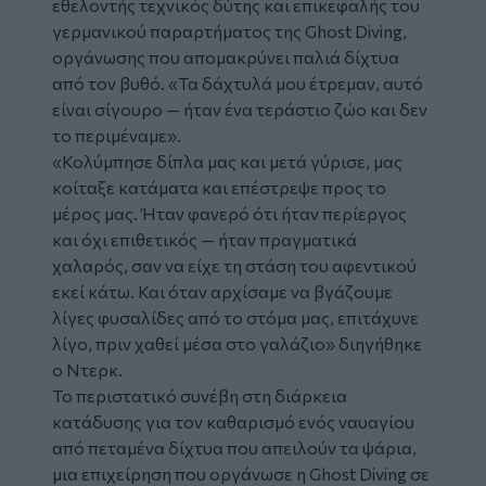
εθελοντής τεχνικός δύτης και επικεφαλής του
γερμανικού παραρτήματος της Ghost Diving,
οργάνωσης που απομακρύνει παλιά δίχτυα
από τον βυθό. «Τα δάχτυλά μου έτρεμαν, αυτό
είναι σίγουρο — ήταν ένα τεράστιο ζώο και δεν
το περιμέναμε».
«Κολύμπησε δίπλα μας και μετά γύρισε, μας
κοίταξε κατάματα και επέστρεψε προς το
μέρος μας. Ήταν φανερό ότι ήταν περίεργος
και όχι επιθετικός — ήταν πραγματικά
χαλαρός, σαν να είχε τη στάση του αφεντικού
εκεί κάτω. Και όταν αρχίσαμε να βγάζουμε
λίγες φυσαλίδες από το στόμα μας, επιτάχυνε
λίγο, πριν χαθεί μέσα στο γαλάζιο» διηγήθηκε
ο Ντερκ.
Το περιστατικό συνέβη στη διάρκεια
κατάδυσης για τον καθαρισμό ενός ναυαγίου
από πεταμένα δίχτυα που απειλούν τα ψάρια,
μια επιχείρηση που οργάνωσε η Ghost Diving σε