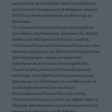
συνεργασία με το Healthy Seas Foundation και
την Εταιρεία Τεκμηρίωσης Βυθισμένων Χώρων
(SDSS), η οποία μοιράστηκε το βίντεο με το
Euronews.
Το ντοκουμένο είναι πολύτιμο για τη μελέτη
του είδους στη Μεσόγειο, δήλωσε ο δρ. Κάρλο
Κατάνο του Θαλάσσιου Κέντρου Σικελίας.
«Τα περισσότερα από όσα γνωρίζουμε για τους
λευκούς καρχαρίες της Μεσογείου προέρχεται
από καταγραφές νεκρών ατόμων που
πιάστηκαν σε αλιευτικές δραστηριότητες.
Παρατηρήσεις όπως αυτή είναι εξαιρετικά
πολύτιμες για τη βελτίωση των γνώσεών μας
σχετικά με την εξάπλωση, τις συνήθειες και τη
συμπεριφορά αυτού του κρισίμως
απειλούμενου είδους» είπε ο ερευνητής.
Τα πεταμένα δίχτυα, γνωστά ως «ghost nets» ή
«δίχτυα-φαντάσματα» έχουν αναγνωριστεί ως
σημαντική απειλή για τα θαλάσσια