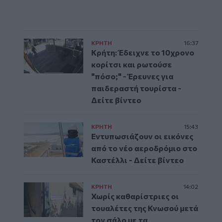
ΚΡΗΤΗ
16:37
Κρήτη: Έδειχνε το 10χρονο
κορίτσι και ρωτούσε
"πόσο;" - Έρευνες για
παιδεραστή τουρίστα -
Δείτε βίντεο
ΚΡΗΤΗ
15:43
Εντυπωσιάζουν οι εικόνες
από το νέο αεροδρόμιο στο
Καστέλλι - Δείτε βίντεο
ΚΡΗΤΗ
14:02
Χωρίς καθαρίστριες οι
τουαλέτες της Κνωσού μετά
τον σάλο με τα