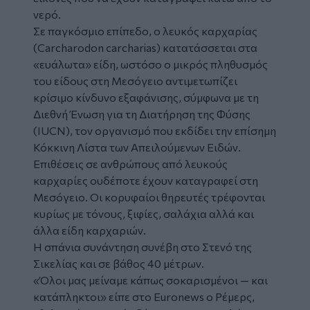
νερό.
Σε παγκόσμιο επίπεδο, ο λευκός καρχαρίας
(Carcharodon carcharias) κατατάσσεται στα
«ευάλωτα» είδη, ωστόσο ο μικρός πληθυσμός
του είδους στη Μεσόγειο αντιμετωπίζει
κρίσιμο κίνδυνο εξαφάνισης, σύμφωνα με τη
Διεθνή Ένωση για τη Διατήρηση της Φύσης
(IUCN), τον οργανισμό που εκδίδει την επίσημη
Κόκκινη Λίστα των Απειλούμενων Ειδών.
Επιθέσεις σε ανθρώπους από λευκούς
καρχαρίες ουδέποτε έχουν καταγραφεί στη
Μεσόγειο. Οι κορυφαίοι θηρευτές τρέφονται
κυρίως με τόνους, ξιφίες, σαλάχια αλλά και
άλλα είδη καρχαριών.
Η σπάνια συνάντηση συνέβη στο Στενό της
Σικελίας και σε βάθος 40 μέτρων.
«Όλοι μας μείναμε κάπως σοκαρισμένοι — και
κατάπληκτοι» είπε στο Euronews ο Ρέμερς,