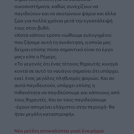
οικοσυστήματα, καθώς συνεχίζουν να
παγιδεύουν και να σκοτώνουν ψάρια και άλλα
ζώα για πολλά χρόνια μετά την εγκατάλειψή
τους στον βυθό.
«Κατά κάποιο τρόπο νιώθουμε ευλογημένοι
που ζήσαμε αυτή τη συνάντηση, η οποία μας
δείχνει επίσης πόσο σημαντικό είναι το έργο
μας» είπε ο Ρέμερς.
«Το γεγονός ότι ένας τέτοιος θηρευτής κυνηγά
κοντά σε αυτό το ναυάγιο σημαίνει ότι υπάρχει
εκεί ένας μεγάλος πληθυσμός ψαριών. Και αν
αυτά παγιδευτούν, υπάρχει επίσης η
πιθανότητα να παγιδεύσουμε και κάποιους από
τους θηρευτές. Και αν τους παγιδεύσουμε
-έχουν απομείνει ελάχιστοι στην περιοχή- θα
ήταν μεγάλη καταστροφή».
Νέα μελέτη αποκαλύπτει γιατί ένα ρήγμα