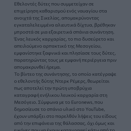
Εθελοντές δύτες που συμμετείχαν σε
επιχείρηση καθαρισμού ενός ναυαγίου στα
ανοιχτά της Σικελίας, απομακρύνοντας
εγκαταλελειμμένα αλιευτικά δίχτυα, βρέθηκαν
μπροστά σε μια εξαιρετικά σπάνια συνάντηση.
Ένας
λευκός καρχαρίας
, το πιο δυσεύρετο και
απειλούμενο αρπακτικό της
Μεσογείου
,
εμφανίστηκε ξαφνικά και πλησίασε τους δύτες,
παρατηρώντας τους με εμφανή περιέργεια πριν
απομακρυνθεί ήρεμα.
Το βίντεο της συνάντησης, το οποίο κατέγραψε
ο εθελοντής δύτης Ντερκ Ρέμερς, θεωρείται
πως αποτελεί την πρώτη υποβρύχια
καταγραφή ενήλικου λευκού καρχαρία στη
Μεσόγειο. Σύμφωνα με το Euronews, που
δημοσίευσε το σπάνιο υλικό στο YouTube,
έχουν υπάρξει στο παρελθόν λήψεις του είδους
από την επιφάνεια της θάλασσας, όχι όμως και
εικόνες που να έχουν καταγραφεί κάτω από το