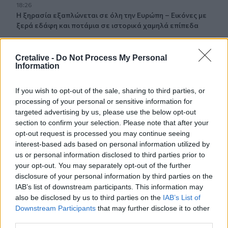
18:26
Η ξηρασία εξαπλώνεται σε όλη την Ευρώπη – Εικόνες με
ξερά εδάφη και ποτάμια σε ιστορικά χαμηλά επίπεδα
18:13
Cretalive -
Do Not Process My Personal
Τι είναι το «Papara» που έγινε viral στη μεταγραφή του
Information
Σαλάχ στην Τουρκία
If you wish to opt-out of the sale, sharing to third parties, or
18:09
ΕΛ.ΑΣ Κρήτη: Ποιοι αξιωματικοί προήχθησαν - Όλα τα
processing of your personal or sensitive information for
ονόματα
targeted advertising by us, please use the below opt-out
section to confirm your selection. Please note that after your
opt-out request is processed you may continue seeing
18:06
interest-based ads based on personal information utilized by
Δήμας για ΒΟΑΚ: "Προτεραιότητα τα έργα οδικής
ασφάλειας"- Δείτε βίντεο
us or personal information disclosed to third parties prior to
your opt-out. You may separately opt-out of the further
disclosure of your personal information by third parties on the
18:00
IAB’s list of downstream participants. This information may
ΚΚΕ: Αποκομμένη από την πραγματικότητα η κυβέρνηση,
also be disclosed by us to third parties on the
IAB’s List of
οι Κρητικοί έχουν ανάγκη από ανθρώπινη ζωή
Downstream Participants
that may further disclose it to other
third parties.
17:57