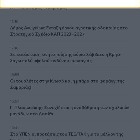
εκδηλώσεις “Πολιτιστικό Καλοκαίρι 2026, 16ο Φεστιβάλ
Γη - Πολιτισμός- Τουρισμός”
17:10
Δήμος Ανωγείων: Ένταξη έργου αγροτικής οδοποιίας στο
Στρατηγικό Σχέδιο ΚΑΠ 2023–2027
17:10
Σε κατάσταση κινητοποίησης αύριο Σάββατο η Κρήτη
λόγω πολύ υψηλού κινδύνου πυρκαγιάς
16:55
Οι τουαλέτες στην Κνωσό και η μπάρα στο φαράγγι της
Σαμαριάς!
16:51
Γ. Πλακιωτάκης: Συνεχίζεται η αναβάθμιση των σχολικών
μονάδων στο Λασίθι
16:41
Στο ΥΠΕΝ οι προτάσεις του ΤΕΕ/ΤΑΚ για το μέλλον της