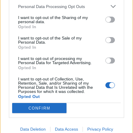
Ενισχύθηκαν οι πυροσβεστικές δυνάμεις στην πυρκαγιά
Personal Data Processing Opt Outs
σε αγροτοδασική έκταση στο Στεφάνι Κορίνθου
I want to opt-out of the Sharing of my
17:40
personal data.
Opted In
Χανιά: «4 Εποχές στον Δήμο Πλατανιά» - Εγκαίνια
Ομαδικής Έκθεσης Ζωγραφικής & Φωτογραφίας
I want to opt-out of the Sale of my
Personal Data.
17:37
Opted In
Πυρκαγιά σε έκταση με χαμηλή βλάστηση στο
Μαρκόπουλο Αττικής
I want to opt-out of processing my
Personal Data for Targeted Advertising.
Opted In
17:32
Ελληνικός Ερυθρός Σταυρός: Τι πρέπει να περιέχει ένα
I want to opt-out of Collection, Use,
Retention, Sale, and/or Sharing of my
φαρμακείο διακοπών
Personal Data that Is Unrelated with the
Purposes for which it was collected.
Opted Out
17:24
Aποκαλύψεις σοκ για απειλές θανάτου στο Μουντιάλ:
CONFIRM
«Θα ανατινάξω τον Μέσι με τέσσερις βόμβες!»
17:22
Δήμος Πλατανιά: Συνεχίζονται οι καλοκαιρινές
Data Deletion
Data Access
Privacy Policy