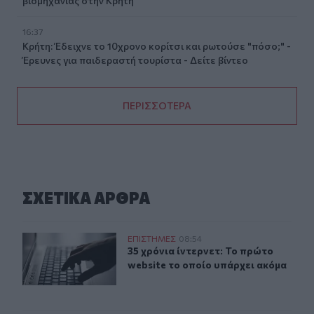
βιομηχανίας στην Κρήτη
16:37
Κρήτη: Έδειχνε το 10χρονο κορίτσι και ρωτούσε "πόσο;" -
Έρευνες για παιδεραστή τουρίστα - Δείτε βίντεο
ΠΕΡΙΣΣΟΤΕΡΑ
ΣΧΕΤΙΚA AΡΘΡΑ
35 χρόνια ίντερνετ: Το πρώτο website το οποίο υπάρχει
ΕΠΙΣΤΗΜΕΣ
08:54
35 χρόνια ίντερνετ: Το πρώτο websi
35 χρόνια ίντερνετ: Το πρώτο
website το οποίο υπάρχει ακόμα