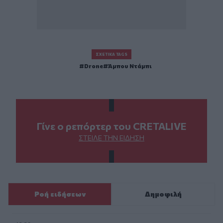
ΣΧΕΤΙΚΆ TAGS
Drone
Άμπου Ντάμπι
Γίνε ο ρεπόρτερ του CRETALIVE
ΣΤΕΊΛΕ ΤΗΝ ΕΊΔΗΣΗ
Ροή ειδήσεων
Δημοφιλή