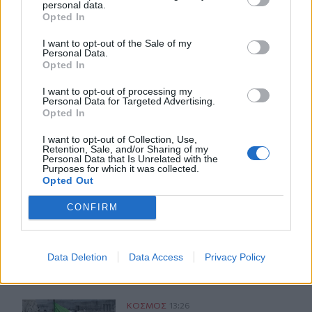
personal data.
Opted In
ΣΧΕΤΙΚA AΡΘΡΑ
I want to opt-out of the Sale of my
Personal Data.
Opted In
Ταϊλάνδη: Στους 9 οι νεκροί μετά τον θάνατο ενός 12χ
ΚΟΣΜΟΣ
15:48
I want to opt-out of processing my
Ταϊλάνδη: Στους 9 οι νεκροί μετά 
Ταϊλάνδη: Στους 9 οι νεκροί μετά
Personal Data for Targeted Advertising.
τον θάνατο ενός 12χρονου
Opted In
κοριτσιού στην επίθεση με
πυροβολισμούς σε σχολείο
I want to opt-out of Collection, Use,
Retention, Sale, and/or Sharing of my
Personal Data that Is Unrelated with the
Purposes for which it was collected.
Opted Out
Φρουροί της Επανάστασης: Το άνοιγμα των Στενών του Ο
ΚΟΣΜΟΣ
14:12
Φρουροί της Επανάστασης: Το άνοιγ
Φρουροί της Επανάστασης: Το
CONFIRM
άνοιγμα των Στενών του Ορμούζ
δεν σχετίζεται με τις
διαπραγματεύσεις Τεχεράνης -
Ομάν
Data Deletion
Data Access
Privacy Policy
Ιταλία: Το θερμότερο καλοκαίρι του αιώνα πλήττει τη 
ΚΟΣΜΟΣ
13:26