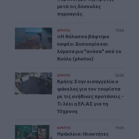
μετά τις δύσκολες
πυρκαγιές
ΚΡΗΤΗ
11:56
«Η θάλασσα βάφτηκε
καφέ»: Δυσοσμία και
λύματα μια "ανάσα" από το
Κούλε (photos)
ΚΡΗΤΗ
12:05
Κρήτη: Στην εισαγγελία ο
φάκελος για τον τουρίστα
με τις ανήθικες προτάσεις -
Τι λέει η ΕΛ.ΑΣ για τη
10χρονη
ΚΡΗΤΗ
11:05
Ηράκλειο: Ιδιοκτήτες