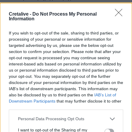
14:37
Cretalive -
Do Not Process My Personal
ΟΦΗ: Η τρίτη φανέλα για τη νέα σεζόν - «Το πορτοκαλί
Information
που κουβαλά την ιστορία μας»
If you wish to opt-out of the sale, sharing to third parties, or
14:34
processing of your personal or sensitive information for
Χαμός με τον Μπρούκλιν Μπέκαμ που έβρασε ζυμαρικά
targeted advertising by us, please use the below opt-out
με θαλασσινό νερό (video)
section to confirm your selection. Please note that after your
opt-out request is processed you may continue seeing
14:26
interest-based ads based on personal information utilized by
Καλοκαίρι και αλλεργίες: Πότε απαιτείται προσοχή και
us or personal information disclosed to third parties prior to
ποια συμπτώματα δεν πρέπει να αγνοούμε
your opt-out. You may separately opt-out of the further
disclosure of your personal information by third parties on the
14:23
IAB’s list of downstream participants. This information may
ΟΦΗ: Φουλάρει για sold out στο Σούπερ Καπ με την ΑΕΚ!
also be disclosed by us to third parties on the
IAB’s List of
Downstream Participants
that may further disclose it to other
third parties.
ΠΕΡΙΣΣΟΤΕΡΑ
Personal Data Processing Opt Outs
I want to opt-out of the Sharing of my