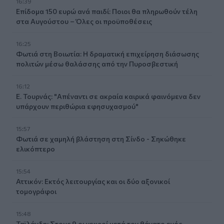
16:39
Επίδομα 150 ευρώ ανά παιδί: Ποιοι θα πληρωθούν τέλη
στα Αυγούστου – Όλες οι προϋποθέσεις
16:25
Φωτιά στη Βοιωτία: Η δραματική επιχείρηση διάσωσης
πολιτών μέσω θαλάσσης από την Πυροσβεστική
16:12
Ε. Τουρνάς: "Απέναντι σε ακραία καιρικά φαινόμενα δεν
υπάρχουν περιθώρια εφησυχασμού"
15:57
Φωτιά σε χαμηλή βλάστηση στη Σίνδο - Σηκώθηκε
ελικόπτερο
15:54
Αττικόν: Εκτός λειτουργίας και οι δύο αξονικοί
τομογράφοι
15:48
Ταϊλάνδη: Στους 9 οι νεκροί μετά τον θάνατο ενός