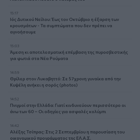
15:17
Ιός Δυτικού Νείλου: Έως τον Οκτώβριο η έξαρση των
κρουσμάτων - Τα συμπτώματα που δεν πρέπει να
αγνοήσουμε
15:03
Άμεση κι αποτελεσματική επέμβαση της πυροσβεστικής
για φωτιά στα Νέα Ρούματα
14:59
Θρίλερ στον Λυκαβηττό: Σε 57χρονη γυναίκα από την
Κυψέλη ανήκει η σορός (photos)
14:52
Πνιγμοί στην Ελλάδα: Γιατί κινδυνεύουν περισσότερο οι
άνω των 60 – Οι οδηγίες για ασφαλές κολύμπι
14:42
Αλέξης Τσίπρας: Στις 2 Σεπτεμβρίου η παρουσίαση του
οικονομικού προγράμματος της ΕΛ.Α.Σ.