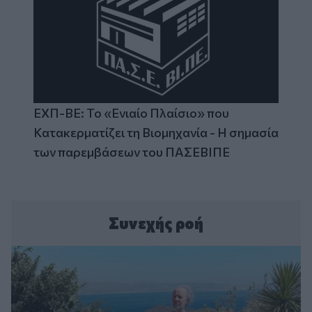
ΕΧΠ-ΒΕ: Το «Ενιαίο Πλαίσιο» που
Κατακερματίζει τη Βιομηχανία - Η σημασία
των παρεμβάσεων του ΠΑΣΕΒΙΠΕ
Συνεχής ροή