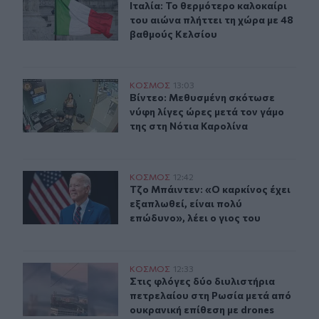
Ιταλία: Το θερμότερο καλοκαίρι το
Ιταλία: Το θερμότερο καλοκαίρι
του αιώνα πλήττει τη χώρα με 48
βαθμούς Κελσίου
Βίντεο: Μεθυσμένη σκότωσε νύφη λίγες ώρες μετά τον γ
ΚΟΣΜΟΣ
13:03
Βίντεο: Μεθυσμένη σκότωσε νύφη λί
Βίντεο: Μεθυσμένη σκότωσε
νύφη λίγες ώρες μετά τον γάμο
της στη Νότια Καρολίνα
Τζο Μπάιντεν: «Ο καρκίνος έχει εξαπλωθεί, είναι πολύ ε
ΚΟΣΜΟΣ
12:42
Τζο Μπάιντεν: «Ο καρκίνος έχει εξα
Τζο Μπάιντεν: «Ο καρκίνος έχει
εξαπλωθεί, είναι πολύ
επώδυνο», λέει ο γιος του
Στις φλόγες δύο διυλιστήρια πετρελαίου στη Ρωσία μετ
ΚΟΣΜΟΣ
12:33
Στις φλόγες δύο διυλιστήρια πετρε
Στις φλόγες δύο διυλιστήρια
πετρελαίου στη Ρωσία μετά από
ουκρανική επίθεση με drones