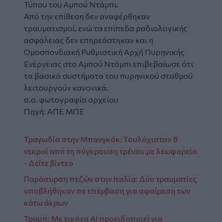
Τύπου του Αμπού Ντάμπι.
Από την επίθεση δεν αναφέρθηκαν
τραυματισμοί, ενώ τα επίπεδα ραδιολογικής
ασφάλειας δεν επηρεάστηκαν και η
Ομοσπονδιακή Ρυθμιστική Αρχή Πυρηνικής
Ενέργειας στο Αμπού Ντάμπι επιβεβαίωσε ότι
τα βασικά συστήματα του πυρηνικού σταθμού
λειτουργούν κανονικά.
σ.σ. φωτογραφία αρχείου
Πηγή: ΑΠΕ ΜΠΕ
Τραγωδία στην Μπανγκόκ: Τουλάχιστον 8
νεκροί από τη σύγκρουση τρένου με λεωφορείο
- Δείτε βίντεο
Παράσυρση πεζών στην Ιταλία: Δύο τραυματίες
υποβλήθηκαν σε επέμβαση για αφαίρεση των
κάτω άκρων
Τραμπ: Με εικόνα AI προειδοποιεί για