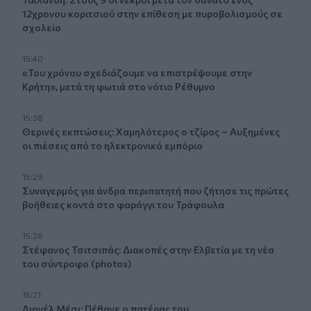
12χρονου κοριτσιού στην επίθεση με πυροβολισμούς σε
σχολείο
15:40
«Του χρόνου σχεδιάζουμε να επιστρέψουμε στην
Κρήτη», μετά τη φωτιά στο νότιο Ρέθυμνο
15:38
Θερινές εκπτώσεις: Χαμηλότερος ο τζίρος – Αυξημένες
οι πιέσεις από το ηλεκτρονικό εμπόριο
15:29
Συναγερμός για άνδρα περιπατητή που ζήτησε τις πρώτες
βοήθειες κοντά στο φαράγγι του Τράφουλα
15:26
Στέφανος Τσιτσιπάς: Διακοπές στην Ελβετία με τη νέα
του σύντροφο (photos)
15:21
Λιονέλ Μέσι: Πέθανε ο πατέρας του