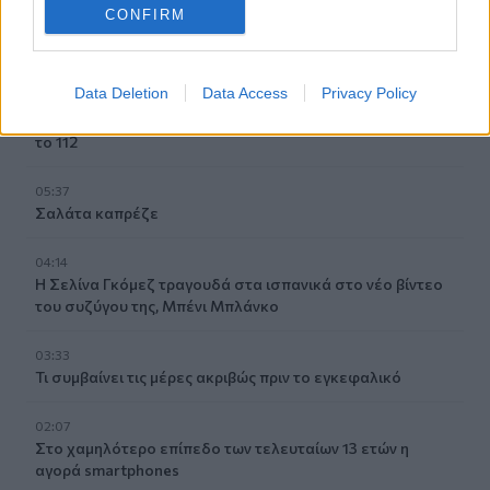
06:57
CONFIRM
Νέα θωρηκτά των ΗΠΑ θα φέρουν το όνομα του Ντόναλντ
Τραμπ
Data Deletion
Data Access
Privacy Policy
06:45
Λασίθι: Μεγάλη φωτιά στο Καρύδι Σητείας - Μήνυμα από
το 112
05:37
Σαλάτα καπρέζε
04:14
Η Σελίνα Γκόμεζ τραγουδά στα ισπανικά στο νέο βίντεο
του συζύγου της, Μπένι Μπλάνκο
03:33
Τι συμβαίνει τις μέρες ακριβώς πριν το εγκεφαλικό
02:07
Στο χαμηλότερο επίπεδο των τελευταίων 13 ετών η
αγορά smartphones