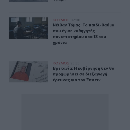
Ο 21χρονος που μπήκε στο κολέγιο στα 10 και έγινε καθ
ΚΟΣΜΟΣ
02:00
Νέιθαν Τόμας: Το παιδί-θαύμα που 
Νέιθαν Τόμας: Το παιδί-θαύμα
που έγινε καθηγητής
πανεπιστημίου στα 18 του
χρόνια
Βρετανία: Η κυβέρνηση δεν θα προχωρήσει σε διεξαγωγή
ΚΟΣΜΟΣ
23:55
Βρετανία: Η κυβέρνηση δεν θα προχ
Βρετανία: Η κυβέρνηση δεν θα
προχωρήσει σε διεξαγωγή
έρευνας για τον Έπστιν