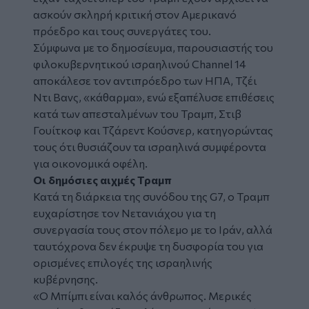
ασκούν σκληρή κριτική στον Αμερικανό
πρόεδρο και τους συνεργάτες του.
Σύμφωνα με το δημοσίευμα, παρουσιαστής του
φιλοκυβερνητικού ισραηλινού Channel 14
αποκάλεσε τον αντιπρόεδρο των ΗΠΑ, Τζέι
Ντι Βανς, «κάθαρμα», ενώ εξαπέλυσε επιθέσεις
κατά των απεσταλμένων του Τραμπ, Στιβ
Γουίτκοφ και Τζάρεντ Κούσνερ, κατηγορώντας
τους ότι θυσιάζουν τα ισραηλινά συμφέροντα
για οικονομικά οφέλη.
Οι δημόσιες αιχμές Τραμπ
Κατά τη διάρκεια της συνόδου της G7, ο Τραμπ
ευχαρίστησε τον Νετανιάχου για τη
συνεργασία τους στον πόλεμο με το Ιράν, αλλά
ταυτόχρονα δεν έκρυψε τη δυσφορία του για
ορισμένες επιλογές της ισραηλινής
κυβέρνησης.
«Ο Μπίμπι είναι καλός άνθρωπος. Μερικές