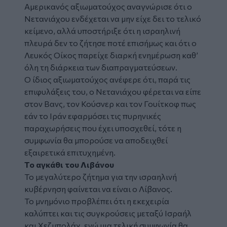
Αμερικανός αξιωματούχος αναγνώρισε ότι ο
Νετανιάχου ενδέχεται να μην είχε δει το τελικό
κείμενο, αλλά υποστήριξε ότι η ισραηλινή
πλευρά δεν το ζήτησε ποτέ επισήμως και ότι ο
Λευκός Οίκος παρείχε διαρκή ενημέρωση καθ’
όλη τη διάρκεια των διαπραγματεύσεων.
Ο ίδιος αξιωματούχος ανέφερε ότι, παρά τις
επιφυλάξεις του, ο Νετανιάχου φέρεται να είπε
στον Βανς, τον Κούσνερ και τον Γουίτκοφ πως
εάν το Ιράν εφαρμόσει τις πυρηνικές
παραχωρήσεις που έχει υποσχεθεί, τότε η
συμφωνία θα μπορούσε να αποδειχθεί
εξαιρετικά επιτυχημένη.
Το αγκάθι του Λιβάνου
Το μεγαλύτερο ζήτημα για την ισραηλινή
κυβέρνηση φαίνεται να είναι ο Λίβανος.
Το μνημόνιο προβλέπει ότι η εκεχειρία
καλύπτει και τις συγκρούσεις μεταξύ Ισραήλ
και Χεζμπολάχ, ενώ μια τελική συμφωνία θα