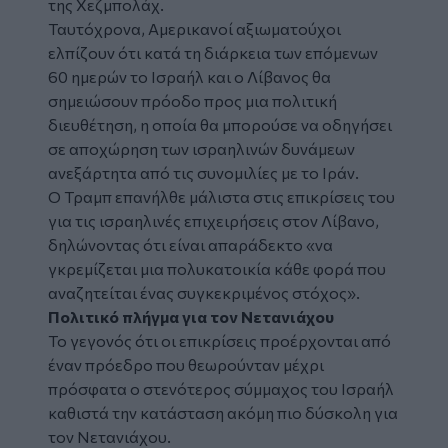
της Χεζμπολάχ.
Ταυτόχρονα, Αμερικανοί αξιωματούχοι
ελπίζουν ότι κατά τη διάρκεια των επόμενων
60 ημερών το Ισραήλ και ο Λίβανος θα
σημειώσουν πρόοδο προς μια πολιτική
διευθέτηση, η οποία θα μπορούσε να οδηγήσει
σε αποχώρηση των ισραηλινών δυνάμεων
ανεξάρτητα από τις συνομιλίες με το Ιράν.
Ο Τραμπ επανήλθε μάλιστα στις επικρίσεις του
για τις ισραηλινές επιχειρήσεις στον Λίβανο,
δηλώνοντας ότι είναι απαράδεκτο «να
γκρεμίζεται μια πολυκατοικία κάθε φορά που
αναζητείται ένας συγκεκριμένος στόχος».
Πολιτικό πλήγμα για τον Νετανιάχου
Το γεγονός ότι οι επικρίσεις προέρχονται από
έναν πρόεδρο που θεωρούνταν μέχρι
πρόσφατα ο στενότερος σύμμαχος του Ισραήλ
καθιστά την κατάσταση ακόμη πιο δύσκολη για
τον Νετανιάχου.