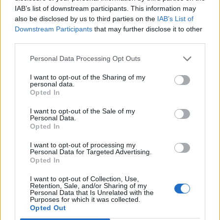
ΗΠΑ: Το προεδρικό ελικόπτερο πλησίασε υπερβολικά
IAB’s list of downstream participants. This information may
αεροπλάνο της γραμμής
also be disclosed by us to third parties on the
IAB’s List of
Downstream Participants
that may further disclose it to other
07:33
third parties.
Τα πρωτοσέλιδα των εφημερίδων
Personal Data Processing Opt Outs
07:26
Θλίψη στην εκπαιδευτική κοινότητα για τον θάνατο του
I want to opt-out of the Sharing of my
personal data.
Θοδωρή Κατσωνόπουλου
Opted In
07:20
I want to opt-out of the Sale of my
Στην Ελλάδα σήμερα, από τη Βρετανία, η 46χρονη που
Personal Data.
Opted In
κατηγορείται για τον εμπρησμό στη Marfin
I want to opt-out of processing my
07:12
Personal Data for Targeted Advertising.
Γουατεμάλα: Τέλος της εκρηκτικής δραστηριότητας στο
Opted In
ηφαίστειο Φουέγο
I want to opt-out of Collection, Use,
Retention, Sale, and/or Sharing of my
07:05
Personal Data that Is Unrelated with the
Purposes for which it was collected.
Εορτολόγιο: Ποιοι γιορτάζουν σήμερα 6 Αυγούστου
Opted Out