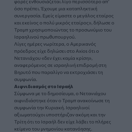
φορές ενθουσιάζεται λίγο περισσότερο απ’
όσο πρέπει. Έχουμε μια καταπληκτική
συνεργασία. Εμείς είμαστε ο μεγάλος εταίρος
και εκείνος ο πολύ μικρός εταίρος», δήλωσε ο
Τραμπ χρησιμοποιώντας το προσωνύμιο του
Ισραηλινού πρωθυπουργού.
Λίγες ημέρες νωρίτερα, ο Αμερικανός
πρόεδρος είχε δηλώσει στο Axios ότι ο
Νετανιάχου «δεν έχει καμία κρίση»,
αναφερόμενος σε ισραηλινή επιδρομή στη
Βηρυτό που παραλίγο να εκτροχιάσει τη
συμφωνία.
Αιφνιδιασμός στο Ισραήλ
Σύμφωνα με το δημοσίευμα, ο Νετανιάχου
αιφνιδιάστηκε όταν ο Τραμπ ανακοίνωσε τη
συμφωνία την Κυριακή. Ισραηλινοί
αξιωματούχοι υποστήριζαν ακόμη και την
Τρίτη ότι το Ισραήλ δεν είχε λάβει το πλήρες
κείμενο του μνημονίου κατανόησης.