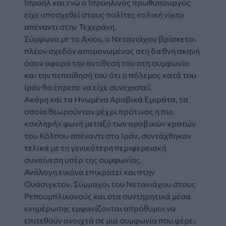
Ισραήλ και ενώ ο Ισραηλινός πρωθυπουργός
είχε υποσχεθεί στους πολίτες «ολική νίκη»
απέναντι στην Τεχεράνη.
Σύμφωνα με το Axios, ο Νετανιάχου βρίσκεται
πλέον σχεδόν απομονωμένος στη διεθνή σκηνή
όσον αφορά την αντίθεσή του στη συμφωνία
και την πεποίθησή του ότι ο πόλεμος κατά του
Ιράν θα έπρεπε να είχε συνεχιστεί.
Ακόμη και τα Ηνωμένα Αραβικά Εμιράτα, τα
οποία θεωρούνταν μέχρι πρότινος η πιο
«σκληρή» φωνή μεταξύ των αραβικών κρατών
του Κόλπου απέναντι στο Ιράν, συντάχθηκαν
τελικά με τη γενικότερη περιφερειακή
συναίνεση υπέρ της συμφωνίας.
Ανάλογη εικόνα επικρατεί και στην
Ουάσιγκτον. Σύμμαχοι του Νετανιάχου στους
Ρεπουμπλικανούς και στα συντηρητικά μέσα
ενημέρωσης εμφανίζονται απρόθυμοι να
επιτεθούν ανοιχτά σε μια συμφωνία που φέρει