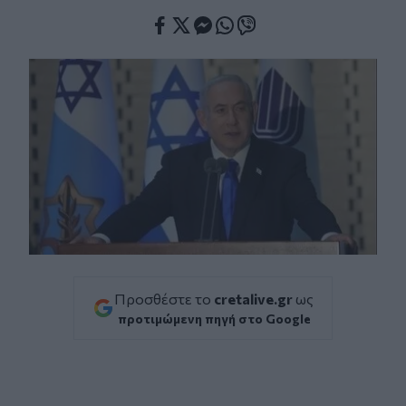
Facebook
Twitter
Messenger
Whatsapp
Viber
Προσθέστε το
cretalive.gr
ως
προτιμώμενη πηγή στο Google