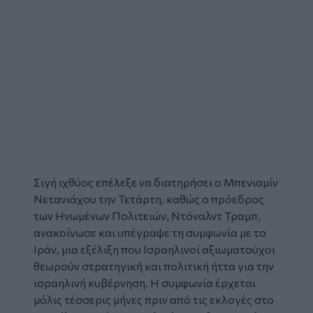
Σιγή ιχθύος επέλεξε να διατηρήσει ο
Μπενιαμίν
Νετανιάχου
την Τετάρτη, καθώς ο πρόεδρος
των Ηνωμένων Πολιτειών, Ντόναλντ Τραμπ,
ανακοίνωσε και υπέγραψε τη συμφωνία με το
Ιράν, μια εξέλιξη που Ισραηλινοί αξιωματούχοι
θεωρούν στρατηγική και πολιτική ήττα για την
ισραηλινή κυβέρνηση. Η συμφωνία έρχεται
μόλις τέσσερις μήνες πριν από τις εκλογές στο