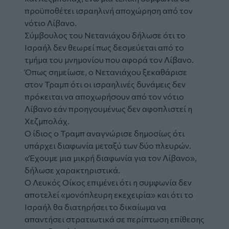
προϋποθέτει ισραηλινή αποχώρηση από τον
νότιο Λίβανο.
Σύμβουλος του Νετανιάχου δήλωσε ότι το
Ισραήλ δεν θεωρεί πως δεσμεύεται από το
τμήμα του μνημονίου που αφορά τον Λίβανο.
Όπως σημείωσε, ο Νετανιάχου ξεκαθάρισε
στον Τραμπ ότι οι ισραηλινές δυνάμεις δεν
πρόκειται να αποχωρήσουν από τον νότιο
Λίβανο εάν προηγουμένως δεν αφοπλιστεί η
Χεζμπολάχ.
Ο ίδιος ο Τραμπ αναγνώρισε δημοσίως ότι
υπάρχει διαφωνία μεταξύ των δύο πλευρών.
«Έχουμε μια μικρή διαφωνία για τον Λίβανο»,
δήλωσε χαρακτηριστικά.
Ο Λευκός Οίκος επιμένει ότι η συμφωνία δεν
αποτελεί «μονόπλευρη εκεχειρία» και ότι το
Ισραήλ θα διατηρήσει το δικαίωμα να
απαντήσει στρατιωτικά σε περίπτωση επίθεσης