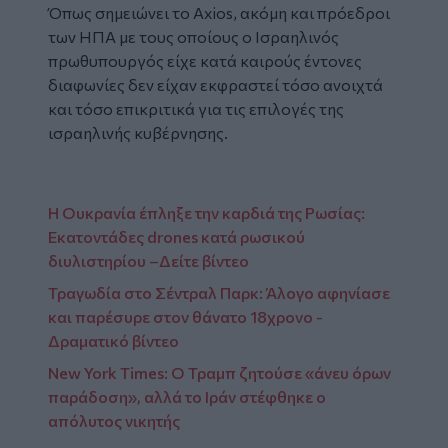
Όπως σημειώνει το Axios, ακόμη και πρόεδροι
των ΗΠΑ με τους οποίους ο Ισραηλινός
πρωθυπουργός είχε κατά καιρούς έντονες
διαφωνίες δεν είχαν εκφραστεί τόσο ανοιχτά
και τόσο επικριτικά για τις επιλογές της
ισραηλινής κυβέρνησης.
H Oυκρανία έπληξε την καρδιά της Ρωσίας:
Εκατοντάδες drones κατά ρωσικού
διυλιστηρίου –Δείτε βίντεο
Τραγωδία στο Σέντραλ Παρκ: Άλογο αφηνίασε
και παρέσυρε στον θάνατο 18χρονο -
Δραματικό βίντεο
New York Times: Ο Τραμπ ζητούσε «άνευ όρων
παράδοση», αλλά το Ιράν στέφθηκε ο
απόλυτος νικητής