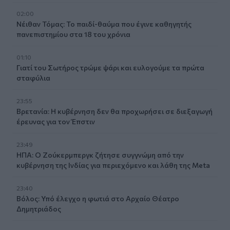
02:00
Νέιθαν Τόμας: Το παιδί-θαύμα που έγινε καθηγητής
πανεπιστημίου στα 18 του χρόνια
01:10
Γιατί του Σωτήρος τρώμε ψάρι και ευλογούμε τα πρώτα
σταφύλια
23:55
Βρετανία: Η κυβέρνηση δεν θα προχωρήσει σε διεξαγωγή
έρευνας για τον Έπστιν
23:49
ΗΠΑ: Ο Ζούκερμπεργκ ζήτησε συγγνώμη από την
κυβέρνηση της Ινδίας για περιεχόμενο και λάθη της Meta
23:40
Βόλος: Υπό έλεγχο η φωτιά στο Αρχαίο Θέατρο
Δημητριάδος