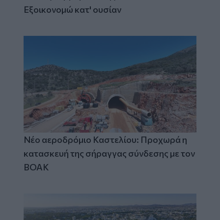
Εξοικονομώ κατ' ουσίαν
Νέο αεροδρόμιο Καστελίου: Προχωρά η
κατασκευή της σήραγγας σύνδεσης με τον
ΒΟΑΚ