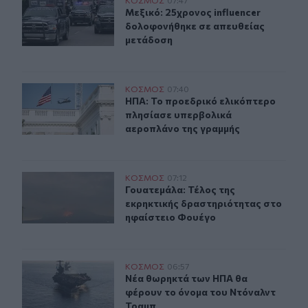
Μεξικό: 25χρονος influencer δολοφονήθηκε σε απευθεί
Μεξικό: 25χρονος influencer δολο
Μεξικό: 25χρονος influencer
δολοφονήθηκε σε απευθείας
μετάδοση
ΗΠΑ: Το προεδρικό ελικόπτερο πλησίασε υπερβολικά 
ΚΟΣΜΟΣ
07:40
ΗΠΑ: Το προεδρικό ελικόπτερο πλ
ΗΠΑ: Το προεδρικό ελικόπτερο
πλησίασε υπερβολικά
αεροπλάνο της γραμμής
Γουατεμάλα: Τέλος της εκρηκτικής δραστηριότητας στ
ΚΟΣΜΟΣ
07:12
Γουατεμάλα: Τέλος της εκρηκτικής
Γουατεμάλα: Τέλος της
εκρηκτικής δραστηριότητας στο
ηφαίστειο Φουέγο
Νέα θωρηκτά των ΗΠΑ θα φέρουν το όνομα του Ντόναλ
ΚΟΣΜΟΣ
06:57
Νέα θωρηκτά των ΗΠΑ θα φέρουν τ
Νέα θωρηκτά των ΗΠΑ θα
φέρουν το όνομα του Ντόναλντ
Τραμπ