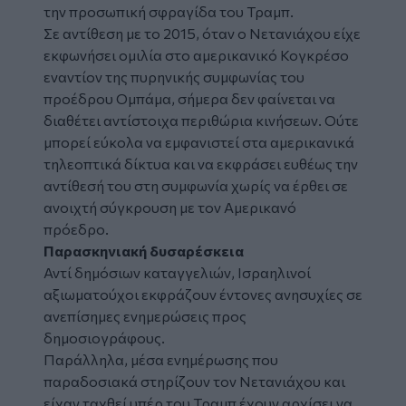
την προσωπική σφραγίδα του Τραμπ.
Σε αντίθεση με το 2015, όταν ο Νετανιάχου είχε
εκφωνήσει ομιλία στο αμερικανικό Κογκρέσο
εναντίον της πυρηνικής συμφωνίας του
προέδρου Ομπάμα, σήμερα δεν φαίνεται να
διαθέτει αντίστοιχα περιθώρια κινήσεων. Ούτε
μπορεί εύκολα να εμφανιστεί στα αμερικανικά
τηλεοπτικά δίκτυα και να εκφράσει ευθέως την
αντίθεσή του στη συμφωνία χωρίς να έρθει σε
ανοιχτή σύγκρουση με τον Αμερικανό
πρόεδρο.
Παρασκηνιακή δυσαρέσκεια
Αντί δημόσιων καταγγελιών, Ισραηλινοί
αξιωματούχοι εκφράζουν έντονες ανησυχίες σε
ανεπίσημες ενημερώσεις προς
δημοσιογράφους.
Παράλληλα, μέσα ενημέρωσης που
παραδοσιακά στηρίζουν τον Νετανιάχου και
είχαν ταχθεί υπέρ του Τραμπ έχουν αρχίσει να