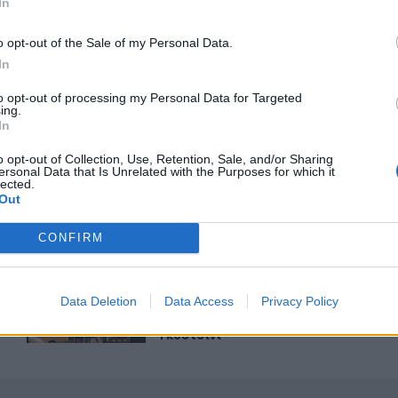
In
o opt-out of the Sale of my Personal Data.
In
to opt-out of processing my Personal Data for Targeted
ing.
In
των του Δούναβη για να παρατείνουν την λειτουργία του αν
Μόναχο: Ισόβια σε 25χρονο Αφγανό που σκότωσε δύο άτ
ΚΟΣΜΟΣ
15:10
την εκτροπή των υδάτων του Δούναβη για να παρατείνουν τη
Μόναχο: Ισόβια σε 25χρονο Αφγανό
Μόναχο: Ισόβια σε 25χρονο
o opt-out of Collection, Use, Retention, Sale, and/or Sharing
Αφγανό που σκότωσε δύο άτομα
ersonal Data that Is Unrelated with the Purposes for which it
ρίχνοντας το αυτοκίνητό του σε
lected.
Out
πλήθος
CONFIRM
ρανία
Πέθανε ο εμβληματικός Ιταλός τραγουδοποιός Φραντσέ
ΚΟΣΜΟΣ
14:03
 πολεμούν στην Ουκρανία
Πέθανε ο εμβληματικός Ιταλός τρα
Πέθανε ο εμβληματικός Ιταλός
Data Deletion
Data Access
Privacy Policy
τραγουδοποιός Φραντσέσκο
Γκουτσίνι