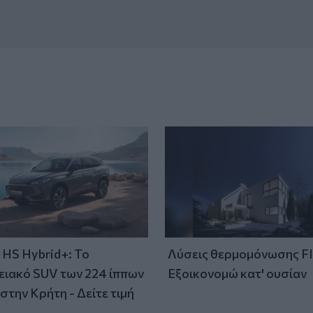
HS Hybrid+: Το
Λύσεις θερμομόνωσης F
ειακό SUV των 224 ίππων
Εξοικονομώ κατ' ουσίαν
στην Κρήτη - Δείτε τιμή