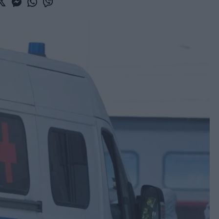
book
witter
Messenger
Whatsapp
Viber