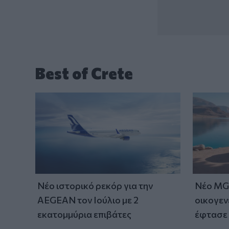
Best of Crete
Νέο ιστορικό ρεκόρ για την
Νέο MG 
AEGEAN τον Ιούλιο με 2
οικογεν
εκατομμύρια επιβάτες
έφτασε 