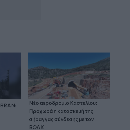
Σχεδόν 16.000 ξένοι στρατιώτες
πολεμούν στην Ουκρανία
14:10
Caravel: Η νέα πολυτέλεια βρίσκεται
στις εμπειρίες που αξίζουν
Νέο αεροδρόμιο Καστελίου:
IBRAN:
Προχωρά η κατασκευή της
σήραγγας σύνδεσης με τον
ΒΟΑΚ