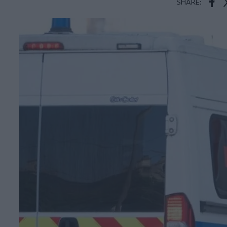
SHARE:
Face
T