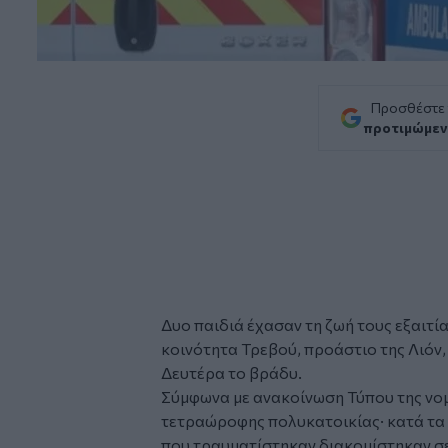
Προσθέστε
προτιμώμεν
Δυο
παιδιά
έχασαν τη ζωή τους εξαιτί
κοινότητα Τρεβού, προάστιο της Λιόν,
Δευτέρα το βράδυ.
Σύμφωνα με ανακοίνωση Τύπου της νομα
τετραώροφης πολυκατοικίας· κατά τα 
που τραυματίστηκαν διακομίστηκαν σε