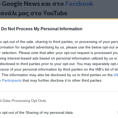
ο
Google News
και στο
Facebook
κανάλι μας στο
YouTube
-
Do Not Process My Personal Information
to opt-out of the sale, sharing to third parties, or processing of your per
formation for targeted advertising by us, please use the below opt-out s
r selection. Please note that after your opt-out request is processed y
eing interest-based ads based on personal information utilized by us or
disclosed to third parties prior to your opt-out. You may separately opt-
losure of your personal information by third parties on the IAB’s list of
ΙΚΆ TAGS
. This information may also be disclosed by us to third parties on the
IA
Παιδιά
Πολυκατοικία
Participants
that may further disclose it to other third parties.
l Data Processing Opt Outs
ερ του CRETALIVE
o opt-out of the Sharing of my personal data.
ΤΗΝ ΕΊΔΗΣΗ