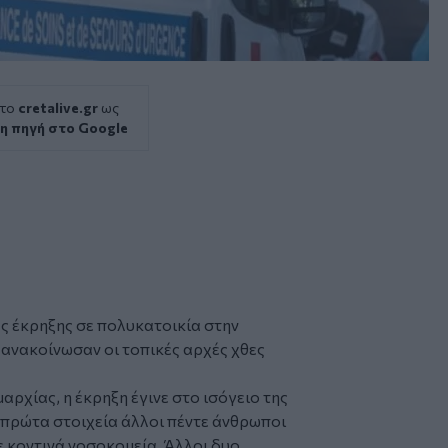
 το
cretalive.gr
ως
η πηγή στο Google
ας
έκρηξης
σε πολυκατοικία στην
 ανακοίνωσαν οι τοπικές αρχές χθες
ρχίας, η έκρηξη έγινε στο ισόγειο της
πρώτα στοιχεία άλλοι πέντε άνθρωποι
 κοντινά νοσοκομεία. Άλλοι δυο