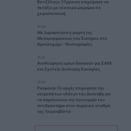
Βενιζέλος»: 37χρονος επιχείρησε να
πετάξει με τέσσερα μαχαίρια σε
χειραποσκευή
15:36
Με λαμπρότητα η γιορτή της
Μεταμορφώσεως του Σωτήρος στο
Αρκαλοχώρι - Φωτογραφίες
15:31
Αναθεώρηση ορίων δαπανών για ΣΑΕΚ
και Σχολεία Δεύτερης Ευκαιρίας
15:24
Ρουμανία: Οι αρχές επιχειρούν την
εκτροπή των υδάτων του Δούναβη για
να παρατείνουν την λειτουργία του
αντιδραστήρα στον πυρηνικό σταθμό
της Τσερναβόντα
15:16
Κυψέλη: Στη φυλακή ο 26χρονος για τη