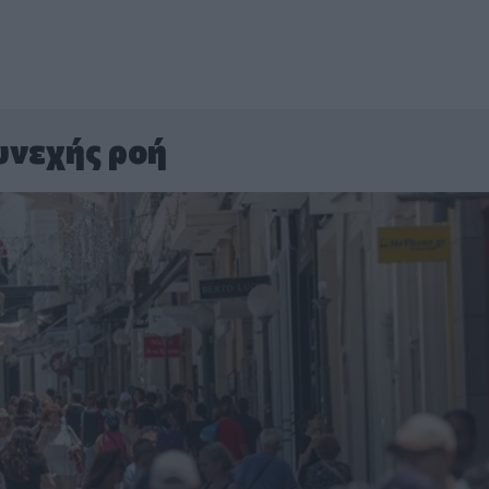
υνεχής ροή