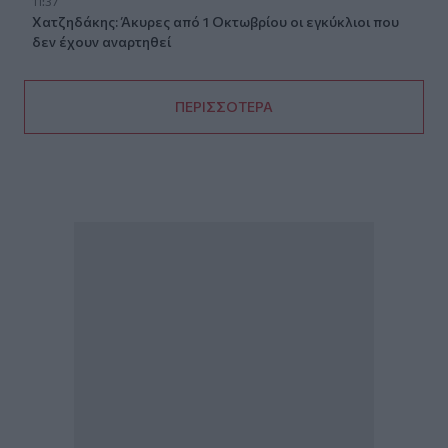
11:37
Χατζηδάκης: Άκυρες από 1 Οκτωβρίου οι εγκύκλιοι που
δεν έχουν αναρτηθεί
ΠΕΡΙΣΣΟΤΕΡΑ