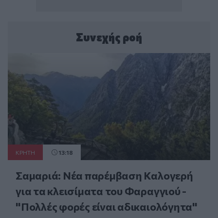
Συνεχής ροή
ΚΡΗΤΗ
13:18
Σαμαριά: Νέα παρέμβαση Καλογερή
για τα κλεισίματα του Φαραγγιού -
"Πολλές φορές είναι αδικαιολόγητα"