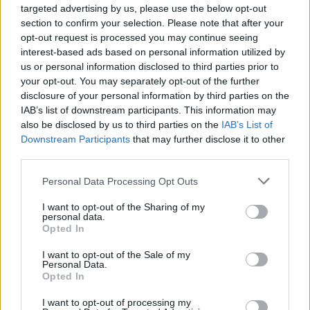
targeted advertising by us, please use the below opt-out
section to confirm your selection. Please note that after your
opt-out request is processed you may continue seeing
interest-based ads based on personal information utilized by
us or personal information disclosed to third parties prior to
Ροή ειδήσεων
Δημοφιλή
your opt-out. You may separately opt-out of the further
disclosure of your personal information by third parties on the
IAB’s list of downstream participants. This information may
13:22
also be disclosed by us to third parties on the
IAB’s List of
Συνελήφθη πρώην κυβερνήτης στο Μεξικό για την
Downstream Participants
that may further disclose it to other
εξαφάνιση 43 φοιτητών πριν από 12 χρόνια
third parties.
Personal Data Processing Opt Outs
13:18
Σαμαριά: Νέα παρέμβαση Καλογερή για τα κλεισίματα
I want to opt-out of the Sharing of my
του Φαραγγιού - "Πολλές φορές είναι αδικαιολόγητα"
personal data.
Opted In
13:13
Συνελήφθη στη Γερμανία ένας από τους εκτελεστές της
I want to opt-out of the Sale of my
Personal Data.
«Greek Mafia» - Κατηγορείται και για τη δολοφονία
Opted In
Ζαμπούνη
I want to opt-out of processing my