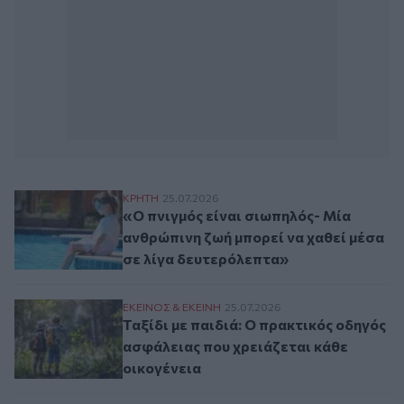
«Ο πνιγμός είναι σιωπηλός- Μία ανθρώπιν
ΚΡΗΤΗ
25.07.2026
«Ο πνιγμός είναι σιωπηλός- Μία
ανθρώπινη ζωή μπορεί να χαθεί μέσα
σε λίγα δευτερόλεπτα»
Ταξίδι με παιδιά: Ο πρακτικός οδηγός ασ
ΕΚΕΙΝΟΣ & ΕΚΕΙΝΗ
25.07.2026
Ταξίδι με παιδιά: Ο πρακτικός οδηγός
ασφάλειας που χρειάζεται κάθε
οικογένεια