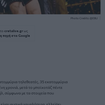
Photo Credits: @EBU
 το
cretalive.gr
ως
η πηγή στο Google
ατομμύρια τηλεθεατές, 35 εκατομμύρια
νη χρονιά, μετά το
μποϊκοτάζ
πέντε
λ, σύμφωνα με τα στοιχεία που
 είναι φυσικά χαμηλότερα, ελλείψει