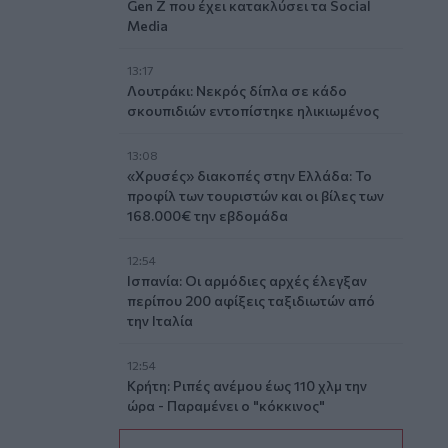
Gen Z που έχει κατακλύσει τα Social
Media
13:17
Λουτράκι: Νεκρός δίπλα σε κάδο
σκουπιδιών εντοπίστηκε ηλικιωμένος
13:08
«Χρυσές» διακοπές στην Ελλάδα: Το
προφίλ των τουριστών και οι βίλες των
168.000€ την εβδομάδα
12:54
Ισπανία: Οι αρμόδιες αρχές έλεγξαν
περίπου 200 αφίξεις ταξιδιωτών από
την Ιταλία
12:54
Κρήτη: Ριπές ανέμου έως 110 χλμ την
ώρα - Παραμένει ο "κόκκινος"
συναγερμός