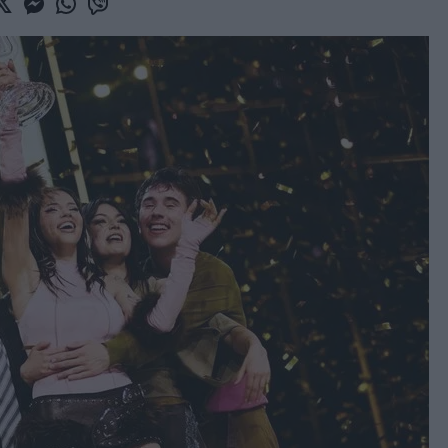
book
witter
Messenger
Whatsapp
Viber