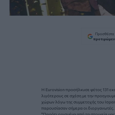
Προσθέστε
προτιμώμεν
Η
Eurovision
προσήλκυσε φέτος 131 εκ
λιγότερους σε σχέση με την προηγουμέ
χώρων λόγω της συμμετοχής του Ισραή
παρουσίασαν σήμερα οι διοργανωτές.
"Παρότι ορισμένα από τα στοιχεία μας