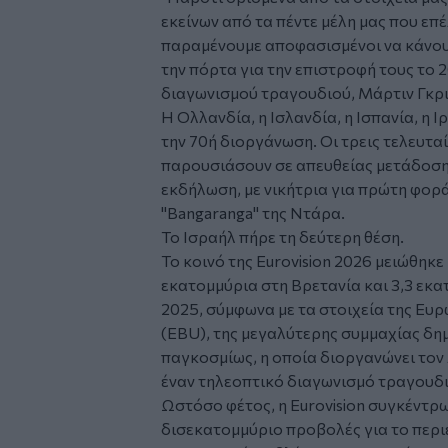
εκείνων από τα πέντε μέλη μας που επ
παραμένουμε αποφασισμένοι να κάνουμε
την πόρτα για την επιστροφή τους το 
διαγωνισμού τραγουδιού, Μάρτιν Γκρι
Η Ολλανδία, η Ισλανδία, η Ισπανία, η
την 70ή διοργάνωση. Οι τρεις τελευτα
παρουσιάσουν σε απευθείας μετάδοση
εκδήλωση, με νικήτρια για πρώτη φορά
"Bangaranga" της Ντάρα.
Το Ισραήλ πήρε τη δεύτερη θέση.
Το κοινό της Eurovision 2026 μειώθηκε
εκατομμύρια στη Βρετανία και 3,3 εκα
2025, σύμφωνα με τα στοιχεία της Ε
(EBU), της μεγαλύτερης συμμαχίας δ
παγκοσμίως, η οποία διοργανώνει τον 
έναν τηλεοπτικό διαγωνισμό τραγουδι
Ωστόσο φέτος, η Eurovision συγκέντρ
δισεκατομμύριο προβολές για το περιε