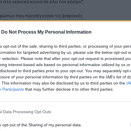
 στο νεανικό κοινό σε όλο τον κόσμο",
θρώπων που προσέγγισαν τις ψηφιακές
 την εξέλιξη, στο διάστημα των 70
ης Eurovision, που από ένα τηλεοπτικό
-
Do Not Process My Personal Information
κόσμιο, πολιτιστικό, πολυπλατφορμικό
to opt-out of the sale, sharing to third parties, or processing of your per
5 έως 24 ετών ήταν υψηλότερο και ανήλθε
formation for targeted advertising by us, please use the below opt-out s
r selection. Please note that after your opt-out request is processed y
μεγάλης τηλεοπτικής βραδιάς, της οποίας
eing interest-based ads based on personal information utilized by us or
disclosed to third parties prior to your opt-out. You may separately opt-
η στις 16 Μαΐου, προέρχονται από τη
losure of your personal information by third parties on the IAB’s list of
 το 93% των τηλεθεατών να βρίσκεται
. This information may also be disclosed by us to third parties on the
IA
το 83% στη Νορβηγία και το 79% στη
Participants
that may further disclose it to other third parties.
ν που εξετάστηκαν, ο μεγάλος τελικός
τικότητας 42,6%.
l Data Processing Opt Outs
ρα από τις 35 συμμετέχουσες χώρες, ο
πό τις Ηνωμένες Πολιτείες, την
o opt-out of the Sharing of my personal data.
ι την Ιρλανδία -- χώρες που ωστόσο δεν