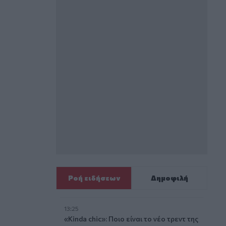
Ροή ειδήσεων
Δημοφιλή
13:25
«Kinda chic»: Ποιο είναι το νέο τρεντ της