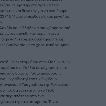
έλεξαν να μην συμμετάσχουν φέτος,
 ό,τι είναι δυνατόν για να ανοίξουμε
2027", δήλωσε ο διευθυντής του μεγάλου
ν.
 Ιρλανδία και η Σλοβενία αποχώρησαν από
ίες χώρες αρνήθηκαν ακόμη και να
 τη μεγαλύτερη μουσική τηλεοπτική
 τη Βουλγαρία με το χορευτικό κομμάτι
 κατά 3,8 εκατομμύρια στην Πολωνία, 3,7
τομμύρια στη Γαλλία σε σύγκριση με το
υρωπαϊκής Ένωσης Ραδιοτηλεόρασης
ημόσιων ραδιοτηλεοπτικών μέσων
Διαγωνισμό Τραγουδιού της Eurovision,
ού που διεξάγεται από το 1956.
ωσε περισσότερο από ένα
χόμενό της στο Instagram. "Είναι