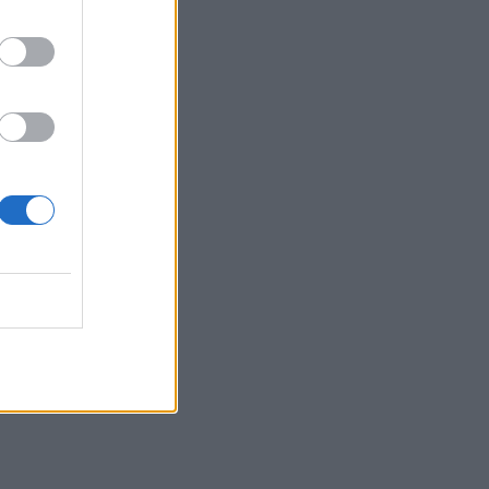
11:35
Ρωσικά πλήγματα σε δύο διυλιστήρια
11:23
Έρευνα για παρολίγον σύγκρουση δύο
αεροσκαφών στο Σίδνεϋ
11:12
Κάρπαθος: Παλιά πυρομαχικά
εντοπίστηκαν στο Αρδάνι
10:51
Νέα Υόρκη: Τραγωδία κοντά στο Άγαλμα
της Ελευθερίας
10:42
Χαλκιδική: Οριοθετήθηκε άμεσα
πυρκαγιά στα Πυργαδίκια