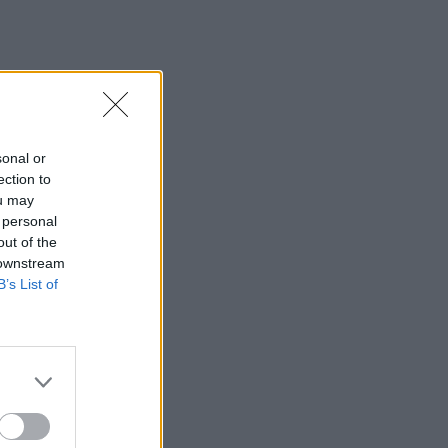
11:59
Τραγωδία στα Μάλια: 64χρονος
ανασύρθηκε νεκρός από τη θάλασσα
11:55
Σορός 57χρονης στον Λυκαβηττό: Τι
εξετάζουν οι αρχές για τη μοιραία
sonal or
πτώση
ection to
ou may
11:49
 personal
Ηράκλειο: Σοβαρή βλάβη στη γεώτρηση
out of the
των Βασιλειών – Πού προβλέπονται
 downstream
προβλήματα υδροδότησης
B’s List of
11:43
Ρεκόρ υψηλής θερμοκρασίας 36,9°C
σημειώθηκε στο Χονγκ Κονγκ
11:40
Πανηγύρια: Γλέντι, χορός αλλά και
προσοχή στις τροφικές δηλητηριάσεις