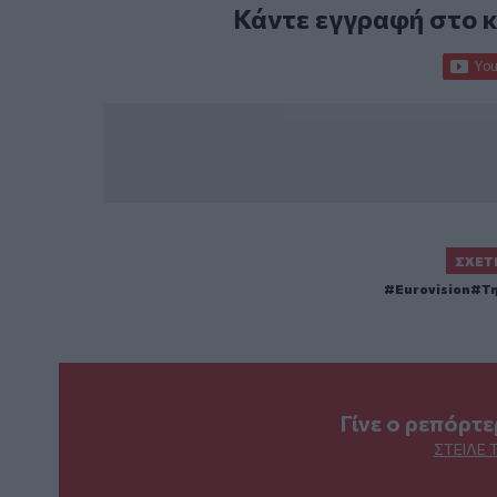
Κάντε εγγραφή στο 
ΣΧΕΤ
Eurovision
Τ
Γίνε ο ρεπόρτ
ΣΤΕΊΛΕ 