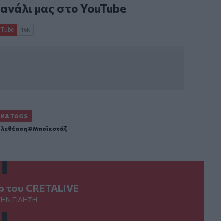
κανάλι μας στο
YouTube
ΙΚΆ TAGS
ηλεθέαση
Μποϊκοτάζ
ερ του CRETALIVE
ΤΗΝ ΕΊΔΗΣΗ