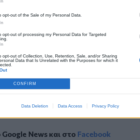
In
πως και από τη Σλοβακία και την
o opt-out of the Sale of my Personal Data.
 για τα θεάματα στο Wiener Stadthalle
In
τραγουδιού, τα οποία αγοράστηκαν από
to opt-out of processing my Personal Data for Targeted
ing.
 τραγουδιού της Eurovision για το 2027
In
o opt-out of Collection, Use, Retention, Sale, and/or Sharing
ersonal Data that Is Unrelated with the Purposes for which it
lected.
ό ανοιχτά της Κριμαίας
Out
α του «Σούπερ Ελ Νίνιο» - Tι θα συμβεί
CONFIRM
ντονι Χεντ
Data Deletion
Data Access
Privacy Policy
ο
Google News
και στο
Facebook