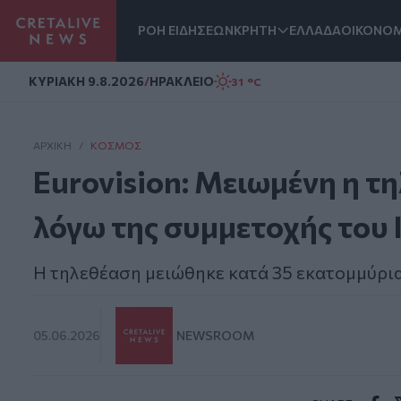
ΡΟΗ ΕΙΔΗΣΕΩΝ
ΚΡΗΤΗ
ΕΛΛΑΔΑ
ΟΙΚΟΝΟΜ
Homepage
ΚΥΡΙΑΚΗ 9.8.2026
/
ΗΡΑΚΛΕΙΟ
31 °C
ΑΡΧΙΚΗ
/
ΚΌΣΜΟΣ
Eurovision: Μειωμένη η τ
λόγω της συμμετοχής του
Η τηλεθέαση μειώθηκε κατά 35 εκατομμύρι
05.06.2026
NEWSROOM