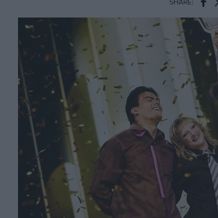
SHARE:
Face
T