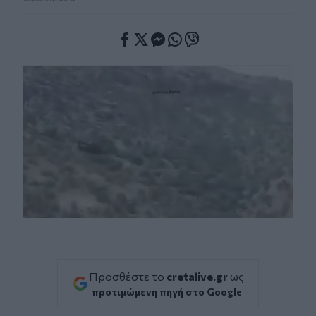
Facebook
Twitter
Messenger
Whatsapp
Viber
Προσθέστε το
cretalive.gr
ως
προτιμώμενη πηγή στο Google