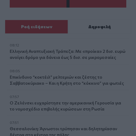
Ροή ειδήσεων
Δημοφιλή
08:12
Ελληνική Αναπτυξιακή Τράπεζα: Με «προίκα» 2 δισ. ευρώ
ανοίγει δρόμο για δάνεια έως 5 δισ. σε μικρομεσαίες
08:05
Επικίνδυνο “κοκτέιλ” μελτεμιών και ζέστης το
Σαββατοκύριακο – Και η Κρήτη στο “κόκκινο” για φωτιές
07:57
Ο Ζελένσκι ευχαρίστησε την αμερικανική Γερουσία για
το νομοσχέδιο επιβολής κυρώσεων στη Ρωσία
07:51
Θεσσαλονίκη: Άγνωστοι τρύπησαν και δηλητηρίασαν
δέντρα στο κέντρο της πόλης