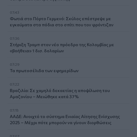
07:43
Φωτιά στο Πόρτο Γερμενό: Σκύλος επέστρεψε με
εγκαύματα στα πόδια στο σπίτι που τον φρόντιζαν
07:36
Στήριξη Τραμπ στον νέο πρόεδρο της Κολομβίας με
«βοήθεια» 1 δισ. δολαρίων
07:29
Τα πρωτοσέλιδα των εφημερίδων
07:22
Βραζιλία: Σε χαμηλό δεκαετίας η αποψίλωση του
Αμαζονίου – Μειώθηκε κατά 37%
07:15
ΑΑΔΕ: Ανοιχτό το σύστημα Ενιαίας Αίτησης Ενίσχυσης
2025 – Μέχρι πότε μπορούν να γίνουν διορθώσεις
07:07