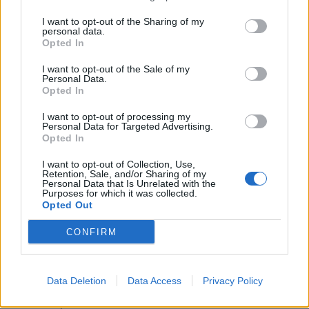
χωρίς παγωτομηχανή
I want to opt-out of the Sharing of my
personal data.
05:41
Opted In
Φεύγουμε για διακοπές; Τα 7 πράγματα που πρέπει να
κάνουμε στο σπίτι πριν κλείσουμε την πόρτα
I want to opt-out of the Sale of my
Personal Data.
Opted In
04:11
Μαγειρεμένο ρύζι: Πόσο διατηρείται στο ψυγείο και τα
I want to opt-out of processing my
Personal Data for Targeted Advertising.
συχνά λάθη που πρέπει να προσέξουμε
Opted In
03:16
I want to opt-out of Collection, Use,
Οι ειδικοί εξηγούν: Το κλιματιστικό ρυθμίζει τη
Retention, Sale, and/or Sharing of my
Personal Data that Is Unrelated with the
θερμοκρασία, ο ανεμιστήρας οροφής αλλάζει την
Purposes for which it was collected.
αίσθηση
Opted Out
02:30
CONFIRM
Αυξάνονται οι ενδείξεις για ζωή στον Άρη
01:30
Data Deletion
Data Access
Privacy Policy
Ειδικός λέει ποια φυτά να βάλεις στο μπαλκόνι σου το
καλοκαίρι