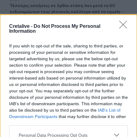
Τέσσερις ασκήσεις σε όρθια στάση που μετά τα 60
ενδυναμώνουν τους γλουτούς καλύτερα από τα squats -
Βίντεο
Cretalive -
Do Not Process My Personal
Information
07:06
Εορτολόγιο: Ποιοι γιορτάζουν σήμερα 8 Αυγούστου
If you wish to opt-out of the sale, sharing to third parties, or
07:00
processing of your personal or sensitive information for
Αντί για καφέ: Τρία ροφήματα για άμεσο "ξύπνημα" και
targeted advertising by us, please use the below opt-out
ενέργεια που διαρκεί
section to confirm your selection. Please note that after your
opt-out request is processed you may continue seeing
06:55
interest-based ads based on personal information utilized by
Πυρκαγιές: «Πολύ υψηλός» ο κίνδυνος και σήμερα στην
us or personal information disclosed to third parties prior to
Κρήτη - Δείτε χάρτη
your opt-out. You may separately opt-out of the further
disclosure of your personal information by third parties on the
06:44
IAB’s list of downstream participants. This information may
Σητεία: Καλύτερη η εικόνα με την φωτιά στα Αχλάδια -
also be disclosed by us to third parties on the
IAB’s List of
Βίντεο
Downstream Participants
that may further disclose it to other
third parties.
06:21
Personal Data Processing Opt Outs
Το αφράτο και κρεμώδες νηστίσιμο παγωτό βανίλια,