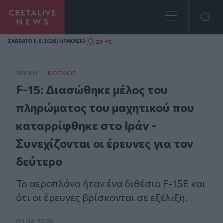
Homepage
/
28 °C
ΣAΒΒΑΤΟ 8.8.2026
ΗΡΑΚΛΕΙΟ
ΑΡΧΙΚΗ
/
ΚΌΣΜΟΣ
F-15: Διασώθηκε μέλος του
πληρώματος του μαχητικού που
καταρρίφθηκε στο Ιράν -
Συνεχίζονται οι έρευνες για τον
δεύτερο
Το αεροπλάνο ήταν ένα διθέσιο F-15E και
ότι οι έρευνες βρίσκονται σε εξέλιξη.
03.04.2026