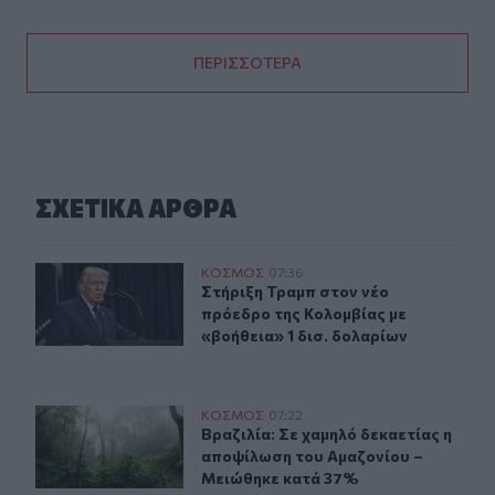
ΠΕΡΙΣΣΟΤΕΡΑ
ΣΧΕΤΙΚA AΡΘΡΑ
Στήριξη Τραμπ στον νέο πρόεδρο της Κολομβίας με «βοή
ΚΟΣΜΟΣ
07:36
Στήριξη Τραμπ στον νέο πρόεδρο τη
Στήριξη Τραμπ στον νέο
πρόεδρο της Κολομβίας με
«βοήθεια» 1 δισ. δολαρίων
Βραζιλία: Σε χαμηλό δεκαετίας η αποψίλωση του Αμαζο
ΚΟΣΜΟΣ
07:22
Βραζιλία: Σε χαμηλό δεκαετίας η 
Βραζιλία: Σε χαμηλό δεκαετίας η
αποψίλωση του Αμαζονίου –
Μειώθηκε κατά 37%