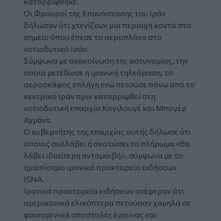
καταρρίφθηκε.
Οι Φρουροί της Επανάστασης του Ιράν
δήλωσαν ότι χτενίζουν μια περιοχή κοντά στο
σημείο όπου έπεσε το αεροπλάνο στο
νοτιοδυτικό Ιράν.
Σύμφωνα με ανακοίνωση της αστυνομίας, την
οποία μετέδωσε η ιρανική τηλεόραση, το
αεροσκάφος επλήγη ενώ πετούσε πάνω από το
κεντρικό Ιράν πριν καταρριφθεί στη
νοτιοδυτική επαρχία Κογιλουγέ και Μπογέρ
Αχμάντ.
Ο κυβερνήτης της επαρχίας αυτής δήλωσε ότι
όποιος συλλάβει ή σκοτώσει το πλήρωμα «θα
λάβει ιδιαίτερη ανταμοιβή», σύμφωνα με το
ημιεπίσημο ιρανικό πρακτορείο ειδήσεων
ISNA.
Ιρανικά πρακτορεία ειδήσεων ανέφεραν ότι
αμερικανικά ελικόπτερα πετούσαν χαμηλά σε
φαινομενικά αποστολές έρευνας και