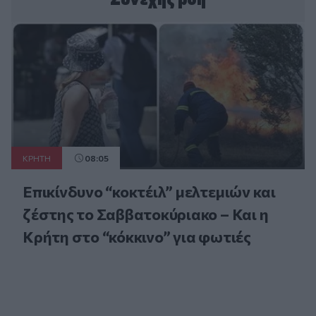
ΚΡΗΤΗ
08:05
Επικίνδυνο “κοκτέιλ” μελτεμιών και
ζέστης το Σαββατοκύριακο – Και η
Κρήτη στο “κόκκινο” για φωτιές