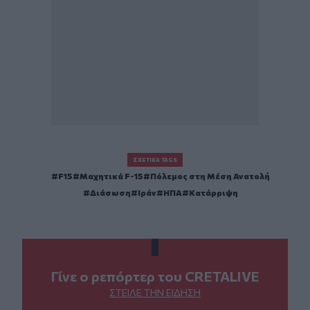
ΣΧΕΤΙΚΆ TAGS
F15
Μαχητικά F-15
Πόλεμος στη Μέση Ανατολή
Διάσωση
Ιράν
ΗΠΑ
Κατάρριψη
Γίνε ο ρεπόρτερ του CRETALIVE
ΣΤΕΊΛΕ ΤΗΝ ΕΊΔΗΣΗ