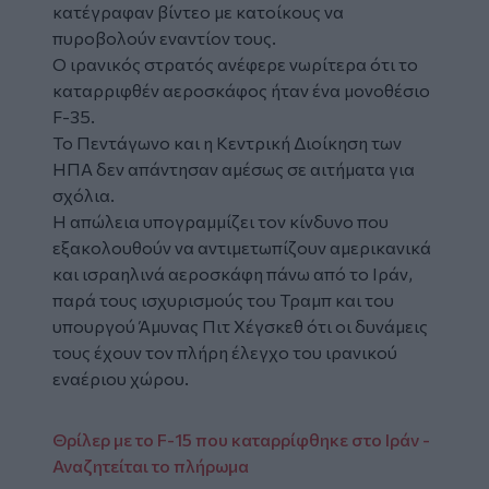
κατέγραφαν βίντεο με κατοίκους να
πυροβολούν εναντίον τους.
Ο ιρανικός στρατός ανέφερε νωρίτερα ότι το
καταρριφθέν αεροσκάφος ήταν ένα μονοθέσιο
F-35.
Το Πεντάγωνο και η Κεντρική Διοίκηση των
ΗΠΑ δεν απάντησαν αμέσως σε αιτήματα για
σχόλια.
Η απώλεια υπογραμμίζει τον κίνδυνο που
εξακολουθούν να αντιμετωπίζουν αμερικανικά
και ισραηλινά αεροσκάφη πάνω από το Ιράν,
παρά τους ισχυρισμούς του Τραμπ και του
υπουργού Άμυνας Πιτ Χέγσκεθ ότι οι δυνάμεις
τους έχουν τον πλήρη έλεγχο του ιρανικού
εναέριου χώρου.
Θρίλερ με το F-15 που καταρρίφθηκε στο Ιράν -
Αναζητείται το πλήρωμα