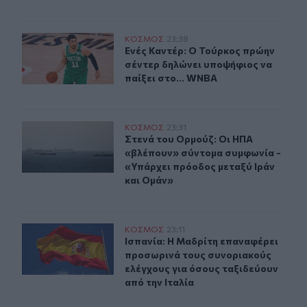
Ενές Καντέρ: Ο Τούρκος πρώην σέντερ δηλώνει υποψήφι
ΚΟΣΜΟΣ
23:38
Ενές Καντέρ: Ο Τούρκος πρώην σέντ
Ενές Καντέρ: Ο Τούρκος πρώην
σέντερ δηλώνει υποψήφιος να
παίξει στο... WNBA
Στενά του Ορμούζ: Οι ΗΠΑ «βλέπουν» σύντομα συμφωνί
ΚΟΣΜΟΣ
23:31
Στενά του Ορμούζ: Οι ΗΠΑ «βλέπου
Στενά του Ορμούζ: Οι ΗΠΑ
«βλέπουν» σύντομα συμφωνία -
«Υπάρχει πρόοδος μεταξύ Ιράν
και Ομάν»
Ισπανία: Η Μαδρίτη επαναφέρει προσωρινά τους συνορι
ΚΟΣΜΟΣ
23:11
Ισπανία: Η Μαδρίτη επαναφέρει προ
Ισπανία: Η Μαδρίτη επαναφέρει
προσωρινά τους συνοριακούς
ελέγχους για όσους ταξιδεύουν
από την Ιταλία