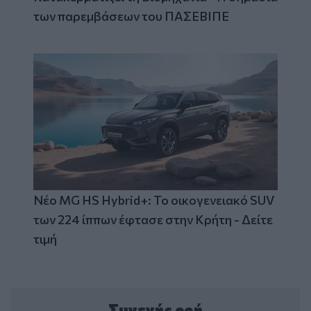
των παρεμβάσεων του ΠΑΣΕΒΙΠΕ
Νέο MG HS Hybrid+: Το οικογενειακό SUV
των 224 ίππων έφτασε στην Κρήτη - Δείτε
τιμή
Συνεχής ροή