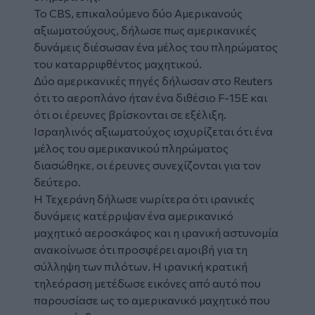
Το CBS, επικαλούμενο δύο Αμερικανούς
αξιωματούχους, δήλωσε πως αμερικανικές
δυνάμεις διέσωσαν ένα μέλος του πληρώματος
του καταρριφθέντος μαχητικού.
Δύο αμερικανικές πηγές δήλωσαν στο Reuters
ότι το αεροπλάνο ήταν ένα διθέσιο F-15E και
ότι οι έρευνες βρίσκονται σε εξέλιξη.
Ισραηλινός αξιωματούχος ισχυρίζεται ότι ένα
μέλος του αμερικανικού πληρώματος
διασώθηκε, οι έρευνες συνεχίζονται για τον
δεύτερο.
Η Τεχεράνη δήλωσε νωρίτερα ότι ιρανικές
δυνάμεις κατέρριψαν ένα αμερικανικό
μαχητικό αεροσκάφος και η ιρανική αστυνομία
ανακοίνωσε ότι προσφέρει αμοιβή για τη
σύλληψη των πιλότων. Η ιρανική κρατική
τηλεόραση μετέδωσε εικόνες από αυτό που
παρουσίασε ως το αμερικανικό μαχητικό που