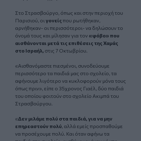
Στο Στρασβούργο, όπως και στην περιοχή του
Παρισιού, οι
γονείς
που ρωτήθηκαν,
αρνήθηκαν- οι περισσότεροι- να δηλώσουν το
όνομά τους και μίλησαν για τον
«φόβο» που
αισθάνονται μετά τις επιθέσεις της Χαμάς
στο Ισραήλ,
στις 7 Οκτωβρίου.
«Αισθανόμαστε πιεσμένοι, συνοδεύουμε
περισσότερο τα παιδιά μας στο σχολείο, τα
αφήνουμε λιγότερο να κυκλοφορούν μόνα τους
όπως πριν», είπε ο 35χρονος Γιαέλ, δύο παιδιά
του οποίου φοιτούν στο σχολείο Ακιμπά του
Στρασβούργου.
«
Δεν μιλάμε πολύ στα παιδιά, για να μην
επηρεαστούν πολύ
, αλλά εμείς προσπαθούμε
να προσέχουμε πολύ. Και όταν αφήνω τα