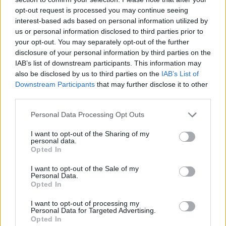
21:14
opt-out request is processed you may continue seeing
ΟΦΗ: Μεγάλο προβάδισμα πρόκρισης για την ΤΣΣΚΑ
interest-based ads based on personal information utilized by
Σόφιας
us or personal information disclosed to third parties prior to
your opt-out. You may separately opt-out of the further
21:07
disclosure of your personal information by third parties on the
Καιρός: Βοριάδες και ζέστη την Παρασκευή (07/08) στην
IAB’s list of downstream participants. This information may
Κρήτη
also be disclosed by us to third parties on the
IAB’s List of
Downstream Participants
that may further disclose it to other
21:07
third parties.
Γιατί δεν έσωσα το κουτάβι: Τι αναφέρει ο ερευνητής που
κατέγραφε τη συμβίωση του μικρού σκυλιού με αγέλη
Personal Data Processing Opt Outs
λύκων
I want to opt-out of the Sharing of my
personal data.
21:00
Opted In
Χανιά: Τραγούδια που κουβαλούν ιστορίες και
αναμνήσεις στο Αρχαιολογικό Μουσείο
I want to opt-out of the Sale of my
Personal Data.
Opted In
20:49
Στην Κρήτη ο υπ. Υποδομών Χρίστος Δήμας: «Προχωρούν
I want to opt-out of processing my
τα έργα σε όλο το μήκος του ΒΟΑΚ»
Personal Data for Targeted Advertising.
Opted In