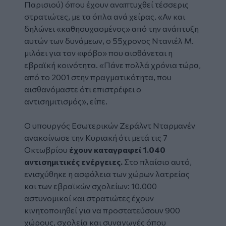
Παρισιού) όπου έχουν αναπτυχθεί τέσσερις
στρατιώτες, με τα όπλα ανά χείρας. «Αν και
δηλώνει «καθησυχασμένος» από την ανάπτυξη
αυτών των δυνάμεων, ο 55χρονος Ντανιέλ Μ.
μιλάει για τον «φόβο» που αισθάνεται η
εβραϊκή κοινότητα. «Πάνε πολλά χρόνια τώρα,
από το 2001 στην πραγματικότητα, που
αισθανόμαστε ότι επιστρέφει ο
αντισημιτισμός», είπε.
Ο υπουργός Εσωτερικών Ζεράλντ Νταρμανέν
ανακοίνωσε την Κυριακή ότι μετά τις 7
Οκτωβρίου
έχουν καταγραφεί 1.040
αντισημιτικές ενέργειες.
Στο πλαίσιο αυτό,
ενισχύθηκε η ασφάλεια των χώρων λατρείας
και των εβραϊκών σχολείων: 10.000
αστυνομικοί και στρατιώτες έχουν
κινητοποιηθεί για να προστατεύσουν 900
χώρους, σχολεία και συναγωγές όπου