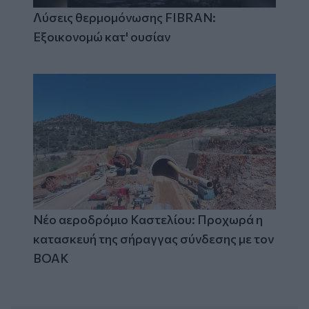
Λύσεις θερμομόνωσης FIBRAN:
Εξοικονομώ κατ' ουσίαν
Νέο αεροδρόμιο Καστελίου: Προχωρά η
κατασκευή της σήραγγας σύνδεσης με τον
ΒΟΑΚ