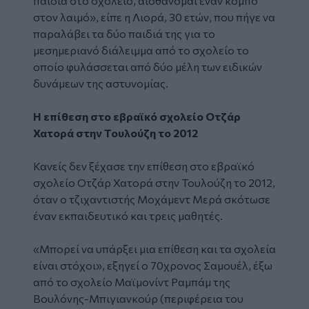
παιδιά στο σχολείο, αισθάνομαι έναν κόμπο
στον λαιμό», είπε η Λιορά, 30 ετών, που πήγε να
παραλάβει τα δύο παιδιά της για το
μεσημεριανό διάλειμμα από το σχολείο το
οποίο φυλάσσεται από δύο μέλη των ειδικών
δυνάμεων της αστυνομίας.
Η επίθεση στο εβραϊκό σχολείο Οτζάρ
Χατορά στην Τουλούζη το 2012
Κανείς δεν ξέχασε την επίθεση στο εβραϊκό
σχολείο Οτζάρ Χατορά στην Τουλούζη το 2012,
όταν ο τζιχαντιστής Μοχάμεντ Μερά σκότωσε
έναν εκπαιδευτικό και τρεις μαθητές.
«Μπορεί να υπάρξει μια επίθεση και τα σχολεία
είναι στόχοι», εξηγεί ο 70χρονος Σαμουέλ, έξω
από το σχολείο Μαϊμονίντ Ραμπάμ της
Βουλόνης-Μπιγιανκούρ (περιφέρεια του