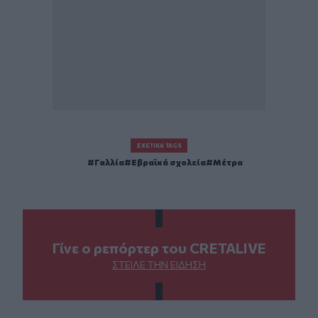
ΣΧΕΤΙΚΆ TAGS
Γαλλία
Εβραϊκά σχολεία
Μέτρα
Γίνε ο ρεπόρτερ του CRETALIVE
ΣΤΕΊΛΕ ΤΗΝ ΕΊΔΗΣΗ