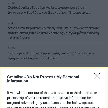
21:56
Συρία: Βόμβα εξερράγη σε λεωφορείο κοντά στη
Δαμασκό – Τουλάχιστον 2 νεκροί και 13 τραυματίες
21:43
Απίστευτο περιστατικό σε αγώνα μπέιζμπολ: Μπαστούνι
παίκτη εκτοξεύτηκε στις κερκίδες και τραυμάτισε θεατή
- Δείτε βίντεο
21:30
Γκουτέρες: Άμεσος τερματισμός των επιθέσεων κατά
αμάχων σε Ουκρανία και Ρωσία
21:26
Αδιάκοπες οι ροές μεταναστών στην Κρήτη: Νέα
Cretalive -
Do Not Process My Personal
«καραβιά» στον Τσούτσουρα
Information
21:15
If you wish to opt-out of the sale, sharing to third parties, or
Μουσική λαϊκή βραδιά στο Πάρκο Κνωσού την
processing of your personal or sensitive information for
Παρασκευή 7 Αυγούστου
targeted advertising by us, please use the below opt-out
section to confirm your selection. Please note that after your