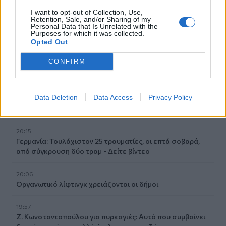
20:42
I want to opt-out of Collection, Use,
Νορβηγία: Μυστηριώδεις θάνατοι ταράνδων δημιουργούν
Retention, Sale, and/or Sharing of my
ερωτηματικά
Personal Data that Is Unrelated with the
Purposes for which it was collected.
Opted Out
20:29
Ιεράπετρα: Χειροπέδες σε 20χρονο φερόμενο διακινητή
CONFIRM
για την «καραβιά» με τους 45 μετανάστες
20:21
Data Deletion
Data Access
Privacy Policy
Λιμάνι Ηρακλείου: Έμπλεξε ο κάβος στην προπέλα του
πλοίου!
20:15
Γερμανία: Τουλάχιστον 25 τραυματίες, οι επτά σοβαρά,
από σύγκρουση δύο τραμ - Δείτε βίντεο
20:06
Οργανωτικό λίφτινγκ χρειάζονται οι δήμοι
19:57
Ζ. Κωνσταντοπούλου για πυρκαγιές: Αυτό που συμβαίνει