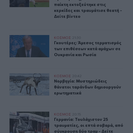
παίκτη εκτοξεύτηκε στις
κερκίδες και τραυμάτισε θεατή -
Δείτε βίντεο
Γκουτέρες: Άμεσος τερματισμός των επιθέσεων κατά αμ
ΚΟΣΜΟΣ
21:30
Γκουτέρες: Άμεσος τερματισμός τω
Γκουτέρες: Άμεσος τερματισμός
των επιθέσεων κατά αμάχων σε
Ουκρανία και Ρωσία
Νορβηγία: Μυστηριώδεις θάνατοι ταράνδων δημιουργο
ΚΟΣΜΟΣ
20:42
Νορβηγία: Μυστηριώδεις θάνατοι 
Νορβηγία: Μυστηριώδεις
θάνατοι ταράνδων δημιουργούν
ερωτηματικά
Γερμανία: Τουλάχιστον 25 τραυματίες, οι επτά σοβαρά, 
ΚΟΣΜΟΣ
20:15
Γερμανία: Τουλάχιστον 25 τραυματί
Γερμανία: Τουλάχιστον 25
τραυματίες, οι επτά σοβαρά, από
σύγκρουση δύο τραμ - Δείτε