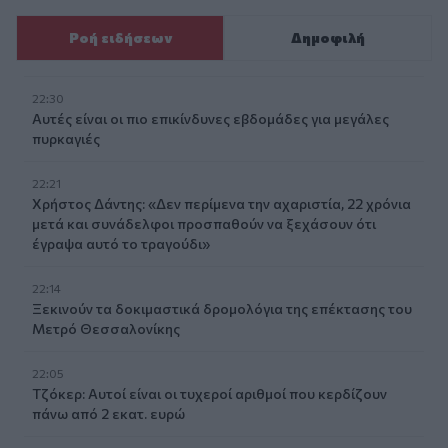
Ροή ειδήσεων
Δημοφιλή
22:30
Αυτές είναι οι πιο επικίνδυνες εβδομάδες για μεγάλες
πυρκαγιές
22:21
Χρήστος Δάντης: «Δεν περίμενα την αχαριστία, 22 χρόνια
μετά και συνάδελφοι προσπαθούν να ξεχάσουν ότι
έγραψα αυτό το τραγούδι»
22:14
Ξεκινούν τα δοκιμαστικά δρομολόγια της επέκτασης του
Μετρό Θεσσαλονίκης
22:05
Τζόκερ: Αυτοί είναι οι τυχεροί αριθμοί που κερδίζουν
πάνω από 2 εκατ. ευρώ