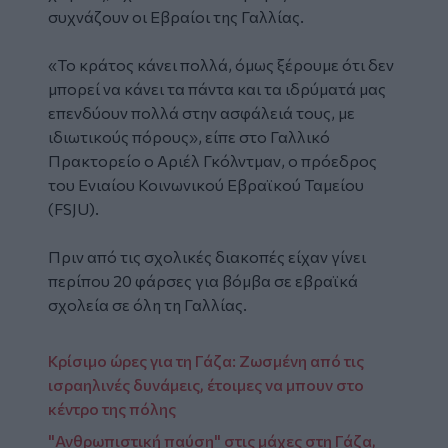
συχνάζουν οι Εβραίοι της Γαλλίας.
«Το κράτος κάνει πολλά, όμως ξέρουμε ότι δεν
μπορεί να κάνει τα πάντα και τα ιδρύματά μας
επενδύουν πολλά στην ασφάλειά τους, με
ιδιωτικούς πόρους», είπε στο Γαλλικό
Πρακτορείο ο Αριέλ Γκόλντμαν, ο πρόεδρος
του Ενιαίου Κοινωνικού Εβραϊκού Ταμείου
(FSJU).
Πριν από τις σχολικές διακοπές είχαν γίνει
περίπου 20 φάρσες για βόμβα σε εβραϊκά
σχολεία σε όλη τη Γαλλίας.
Κρίσιμο ώρες για τη Γάζα: Ζωσμένη από τις
ισραηλινές δυνάμεις, έτοιμες να μπουν στο
κέντρο της πόλης
"Ανθρωπιστική παύση" στις μάχες στη Γάζα,