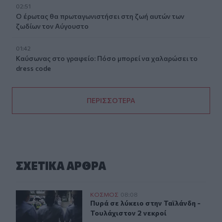
02:51
Ο έρωτας θα πρωταγωνιστήσει στη ζωή αυτών των
ζωδίων τον Αύγουστο
01:42
Καύσωνας στο γραφείο: Πόσο μπορεί να χαλαρώσει το
dress code
ΠΕΡΙΣΣΟΤΕΡΑ
ΣΧΕΤΙΚA AΡΘΡΑ
Πυρά σε λύκειο στην Ταϊλάνδη - Τουλάχιστον 2 νεκροί
ΚΟΣΜΟΣ
08:08
Πυρά σε λύκειο στην Ταϊλάνδη - Το
Πυρά σε λύκειο στην Ταϊλάνδη -
Τουλάχιστον 2 νεκροί