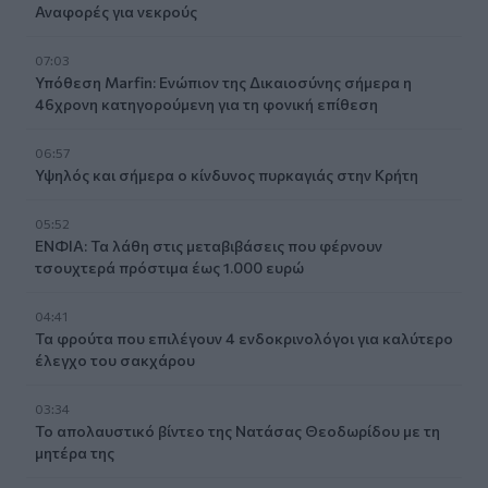
Αναφορές για νεκρούς
07:03
Υπόθεση Marfin: Ενώπιον της Δικαιοσύνης σήμερα η
46χρονη κατηγορούμενη για τη φονική επίθεση
06:57
Υψηλός και σήμερα ο κίνδυνος πυρκαγιάς στην Κρήτη
05:52
ΕΝΦΙΑ: Τα λάθη στις μεταβιβάσεις που φέρνουν
τσουχτερά πρόστιμα έως 1.000 ευρώ
04:41
Τα φρούτα που επιλέγουν 4 ενδοκρινολόγοι για καλύτερο
έλεγχο του σακχάρου
03:34
Το απολαυστικό βίντεο της Νατάσας Θεοδωρίδου με τη
μητέρα της