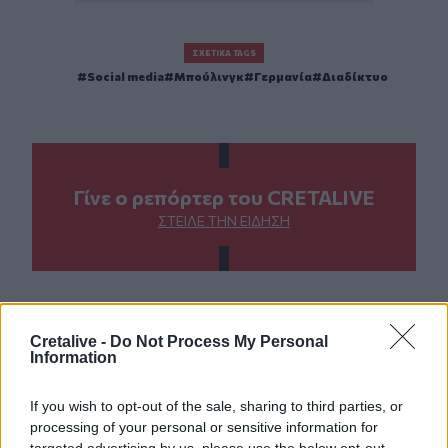
ΣΧΕΤΙΚΆ TAGS
Social media
Μπούλινγκ
Γερμανία
Διαδίκτυο
Γίνε ο ρεπόρτερ του CRETALIVE
ΣΤΕΊΛΕ ΤΗΝ ΕΊΔΗΣΗ
Ροή ειδήσεων
Δημοφιλή
Cretalive -
Do Not Process My Personal
Information
08:30
If you wish to opt-out of the sale, sharing to third parties, or
Via Pastarella: Η καρμπονάρα που κλέβει την παράσταση
processing of your personal or sensitive information for
(βίντεο)