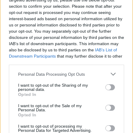
targeted advertising by us, please use the below opt-out
section to confirm your selection. Please note that after your
08:22
opt-out request is processed you may continue seeing
Φωτιά σε εγκαταλελειμμένο κτίριο στο Μοσχάτο
interest-based ads based on personal information utilized by
us or personal information disclosed to third parties prior to
08:15
your opt-out. You may separately opt-out of the further
ΟΦΗ: Αυτός πρέπει να είναι, καταρχήν, ο στόχος στο
disclosure of your personal information by third parties on the
Σούπερ Καπ
IAB’s list of downstream participants. This information may
also be disclosed by us to third parties on the
IAB’s List of
08:08
Downstream Participants
that may further disclose it to other
Πυρά σε λύκειο στην Ταϊλάνδη - Τουλάχιστον 2 νεκροί
third parties.
08:06
Personal Data Processing Opt Outs
«Τριλογία» επετειακών εκδηλώσεων 160 ετών από την
Αρκαδική Εθελοθυσία
I want to opt-out of the Sharing of my
personal data.
Opted In
07:59
Τα πρωτοσέλιδα των εφημερίδων
I want to opt-out of the Sale of my
Personal Data.
Opted In
07:52
Σεισμός 5,8 βαθμών στις δυτικές Φιλιππίνες
I want to opt-out of processing my
Personal Data for Targeted Advertising.