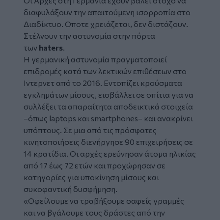
Οι Αρχές στη Γερμανία έχουν βάλει στόχο να
διαφυλάξουν την απαιτούμενη ισορροπία στο
Διαδίκτυο. Oποτε χρειάζεται, δεν διστάζουν.
Στέλνουν την αστυνομία στην πόρτα
των
haters
.
Η γερμανική αστυνομία πραγματοποιεί
επιδρομές κατά των λεκτικών επιθέσεων στο
Ιντερνετ από το 2016. Εντοπίζει κρούσματα
εγκλημάτων μίσους, εισβάλλει σε σπίτια για να
συλλέξει τα απαραίτητα αποδεικτικά στοιχεία
–όπως laptops και smartphones– και ανακρίνει
υπόπτους. Σε μια από τις πρόσφατες
κινητοποιήσεις διενήργησε 90 επιχειρήσεις σε
14 κρατίδια. Οι αρχές ερεύνησαν άτομα ηλικίας
από 17 έως 72 ετών και προχώρησαν σε
κατηγορίες για υποκίνηση μίσους και
συκοφαντική δυσφήμηση.
«Οφείλουμε να τραβήξουμε σαφείς γραμμές
και να βγάλουμε τους δράστες από την