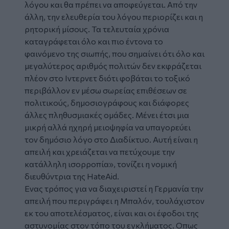
λόγου και θα πρέπει να αποφεύγεται. Από την
άλλη, την ελευθερία του λόγου περιορίζει και η
ρητορική μίσους. Τα τελευταία χρόνια
καταγράφεται όλο και πιο έντονα το
φαινόμενο της σιωπής, που σημαίνει ότι όλο και
μεγαλύτερος αριθμός πολιτών δεν εκφράζεται
πλέον στο Ιντερνετ διότι φοβάται το τοξικό
περιβάλλον εν μέσω σωρείας επιθέσεων σε
πολιτικούς, δημοσιογράφους και διάφορες
άλλες πληθυσμιακές ομάδες. Μένει έτσι μια
μικρή αλλά ηχηρή μειοψηφία να υπαγορεύει
τον δημόσιο λόγο στο Διαδίκτυο. Αυτή είναι η
απειλή και χρειάζεται να πετύχουμε την
κατάλληλη ισορροπία», τονίζει η νομική
διευθύντρια της HateAid.
Ενας τρόπος για να διαχειριστεί η Γερμανία την
απειλή που περιγράφει η Mπαλόν, τουλάχιστον
εκ του αποτελέσματος, είναι και οι έφοδοι της
αστυνομίας στον τόπο του εγκλήματος. Οπως