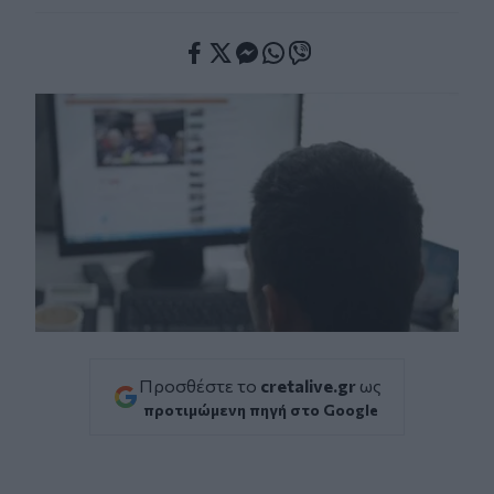
Facebook
Twitter
Messenger
Whatsapp
Viber
Προσθέστε το
cretalive.gr
ως
προτιμώμενη πηγή στο Google