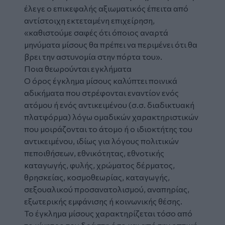
έλεγε ο επικεφαλής αξιωματικός έπειτα από
αντίστοιχη εκτεταμένη επιχείρηση,
«καθιστούμε σαφές ότι όποιος αναρτά
μηνύματα μίσους θα πρέπει να περιμένει ότι θα
βρει την αστυνομία στην πόρτα του».
Ποια θεωρούνται εγκλήματα
Ο όρος έγκλημα μίσους καλύπτει ποινικά
αδικήματα που στρέφονται εναντίον ενός
ατόμου ή ενός αντικειμένου (σ.σ. διαδικτυακή
πλατφόρμα) λόγω ομαδικών χαρακτηριστικών
που μοιράζονται το άτομο ή ο ιδιοκτήτης του
αντικειμένου, ιδίως για λόγους πολιτικών
πεποιθήσεων, εθνικότητας, εθνοτικής
καταγωγής, φυλής, χρώματος δέρματος,
θρησκείας, κοσµοθεωρίας, καταγωγής,
σεξουαλικού προσανατολισµού, αναπηρίας,
εξωτερικής εµφάνισης ή κοινωνικής θέσης.
Το έγκληµα µίσους χαρακτηρίζεται τόσο από