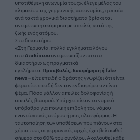
υποτιθέμενη ανωνυμία τους», έλεγε μέλος του
κλιμακίου της γερμανικής αστυνομίας, η οποία
ανά τακτά χρονικά διαστήματα βρίσκεται
αντιμέτωπη ακόμη και με απειλές κατά της
ζωής ενός ατόμου.
Στο δικαστήριο
«Στη Γερμανία, πολλά εγκλήματα λόγου
στο
Διαδίκτυο
αντιμετωπίζονται στο
δικαστήριο ως πραγματικά
εγκλήματα.
Προσβολές, δυσφήμηση ή fake
news
– είτε επειδή ο δράστης γνωρίζει ότι είναι
ψέμα είτε επειδή δεν τον ενδιαφέρει αν είναι
ψέμα. Πόσο μάλλον απειλές δολοφονίας ή
απειλές βιασμού. Υπάρχει πλέον το νομικό
υπόβαθρο για ποινική επιβολή του νόμου
εναντίον ενός ατόμου ή μιας πλατφόρμας. Η
ταυτοποίηση των υποθέσεων που πιάνουν στα
χέρια τους οι γερμανικές αρχές έχει βελτιωθεί
σήμερα στο 60% του συνόλου. Ακολουθεί κάθε