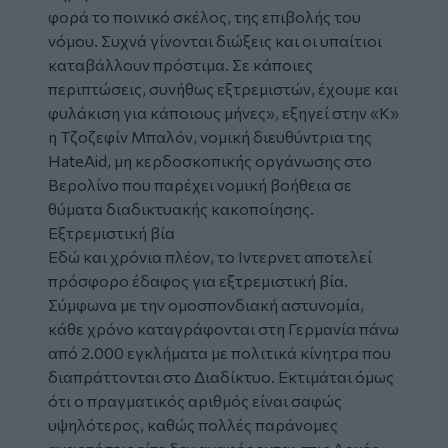
φορά το ποινικό σκέλος, της επιβολής του
νόμου. Συχνά γίνονται διώξεις και οι υπαίτιοι
καταβάλλουν πρόστιμα. Σε κάποιες
περιπτώσεις, συνήθως εξτρεμιστών, έχουμε και
φυλάκιση για κάποιους μήνες», εξηγεί στην «Κ»
η Τζοζεφίν Μπαλόν, νομική διευθύντρια της
HateAid, μη κερδοσκοπικής οργάνωσης στο
Βερολίνο που παρέχει νομική βοήθεια σε
θύματα διαδικτυακής κακοποίησης.
Εξτρεμιστική βία
Εδώ και χρόνια πλέον, το Ιντερνετ αποτελεί
πρόσφορο έδαφος για εξτρεμιστική βία.
Σύμφωνα με την ομοσπονδιακή αστυνομία,
κάθε χρόνο καταγράφονται στη Γερμανία πάνω
από 2.000 εγκλήματα με πολιτικά κίνητρα που
διαπράττονται στο Διαδίκτυο. Εκτιμάται όμως
ότι ο πραγματικός αριθμός είναι σαφώς
υψηλότερος, καθώς πολλές παράνομες