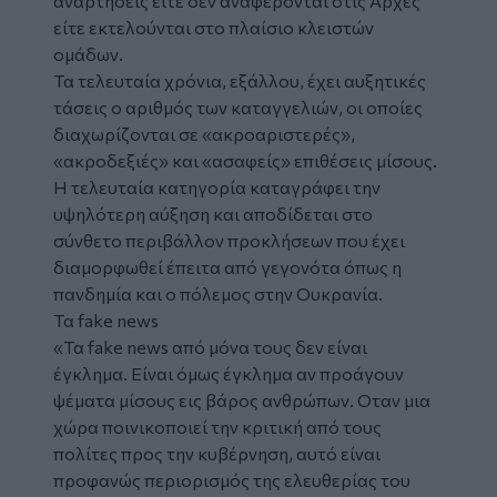
αναρτήσεις είτε δεν αναφέρονται στις Αρχές
είτε εκτελούνται στο πλαίσιο κλειστών
ομάδων.
Τα τελευταία χρόνια, εξάλλου, έχει αυξητικές
τάσεις ο αριθμός των καταγγελιών, οι οποίες
διαχωρίζονται σε «ακροαριστερές»,
«ακροδεξιές» και «ασαφείς» επιθέσεις μίσους.
Η τελευταία κατηγορία καταγράφει την
υψηλότερη αύξηση και αποδίδεται στο
σύνθετο περιβάλλον προκλήσεων που έχει
διαμορφωθεί έπειτα από γεγονότα όπως η
πανδημία και ο πόλεμος στην Ουκρανία.
Τα fake news
«Τα fake news από μόνα τους δεν είναι
έγκλημα. Είναι όμως έγκλημα αν προάγουν
ψέματα μίσους εις βάρος ανθρώπων. Οταν μια
χώρα ποινικοποιεί την κριτική από τους
πολίτες προς την κυβέρνηση, αυτό είναι
προφανώς περιορισμός της ελευθερίας του