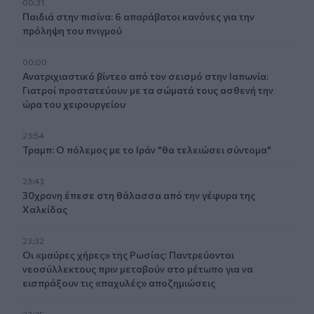
00:31
Παιδιά στην πισίνα: 6 απαράβατοι κανόνες για την
πρόληψη του πνιγμού
00:00
Ανατριχιαστικό βίντεο από τον σεισμό στην Ιαπωνία:
Γιατροί προστατεύουν με τα σώματά τους ασθενή την
ώρα του χειρουργείου
23:54
Τραμπ: Ο πόλεμος με το Ιράν "θα τελειώσει σύντομα"
23:43
30χρονη έπεσε στη θάλασσα από την γέφυρα της
Χαλκίδας
23:32
Οι «μαύρες χήρες» της Ρωσίας: Παντρεύονται
νεοσύλλεκτους πριν μεταβούν στο μέτωπο για να
εισπράξουν τις «παχυλές» αποζημιώσεις
23:25