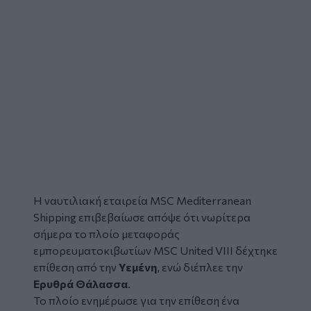
Η ναυτιλιακή εταιρεία MSC Mediterranean
Shipping επιβεβαίωσε απόψε ότι νωρίτερα
σήμερα το πλοίο μεταφοράς
εμπορευματοκιβωτίων MSC United VIII δέχτηκε
επίθεση από την
Υεμένη
, ενώ διέπλεε την
Ερυθρά Θάλασσα
.
Το πλοίο ενημέρωσε για την επίθεση ένα