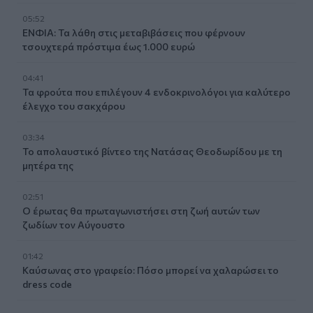
05:52
ΕΝΦΙΑ: Τα λάθη στις μεταβιβάσεις που φέρνουν
τσουχτερά πρόστιμα έως 1.000 ευρώ
04:41
Τα φρούτα που επιλέγουν 4 ενδοκρινολόγοι για καλύτερο
έλεγχο του σακχάρου
03:34
Το απολαυστικό βίντεο της Νατάσας Θεοδωρίδου με τη
μητέρα της
02:51
Ο έρωτας θα πρωταγωνιστήσει στη ζωή αυτών των
ζωδίων τον Αύγουστο
01:42
Καύσωνας στο γραφείο: Πόσο μπορεί να χαλαρώσει το
dress code