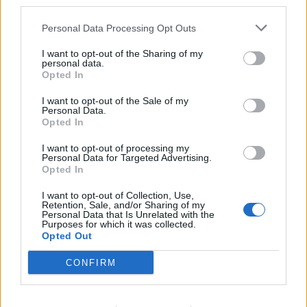
third parties.
Personal Data Processing Opt Outs
I want to opt-out of the Sharing of my
personal data.
ΣΧΕΤΙΚA AΡΘΡΑ
Opted In
I want to opt-out of the Sale of my
Personal Data.
Ανατριχιαστικό βίντεο από τον σεισμό στην Ιαπωνία: Γ
ΚΟΣΜΟΣ
00:00
Opted In
Ανατριχιαστικό βίντεο από τον σει
Ανατριχιαστικό βίντεο από τον
σεισμό στην Ιαπωνία: Γιατροί
I want to opt-out of processing my
προστατεύουν με τα σώματά
Personal Data for Targeted Advertising.
τους ασθενή την ώρα του
Opted In
χειρουργείου
I want to opt-out of Collection, Use,
Retention, Sale, and/or Sharing of my
Personal Data that Is Unrelated with the
Purposes for which it was collected.
Τραμπ: Ο πόλεμος με το Ιράν "θα τελειώσει σύντομα"
ΚΟΣΜΟΣ
23:54
Opted Out
Τραμπ: Ο πόλεμος με το Ιράν "θα τε
Τραμπ: Ο πόλεμος με το Ιράν "θα
τελειώσει σύντομα"
CONFIRM