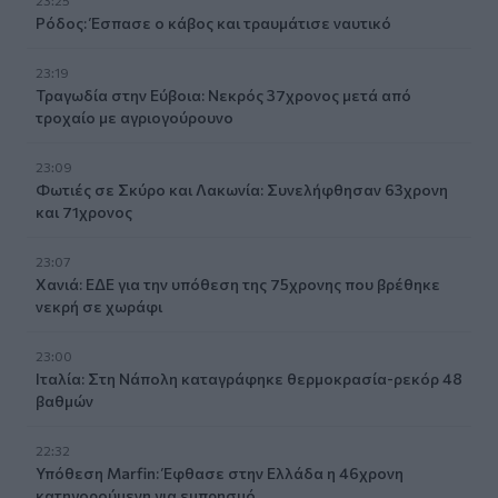
Ρόδος: Έσπασε ο κάβος και τραυμάτισε ναυτικό
23:19
Τραγωδία στην Εύβοια: Νεκρός 37χρονος μετά από
τροχαίο με αγριογούρουνο
23:09
Φωτιές σε Σκύρο και Λακωνία: Συνελήφθησαν 63χρονη
και 71χρονος
23:07
Χανιά: ΕΔΕ για την υπόθεση της 75χρονης που βρέθηκε
νεκρή σε χωράφι
23:00
Ιταλία: Στη Νάπολη καταγράφηκε θερμοκρασία-ρεκόρ 48
βαθμών
22:32
Υπόθεση Marfin: Έφθασε στην Ελλάδα η 46χρονη
κατηγορούμενη για εμπρησμό