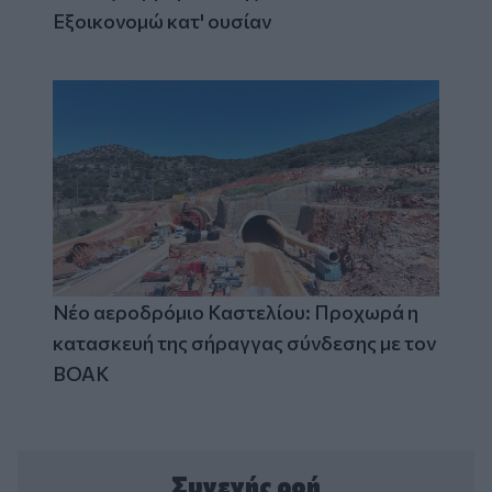
Εξοικονομώ κατ' ουσίαν
Νέο αεροδρόμιο Καστελίου: Προχωρά η
κατασκευή της σήραγγας σύνδεσης με τον
ΒΟΑΚ
Συνεχής ροή