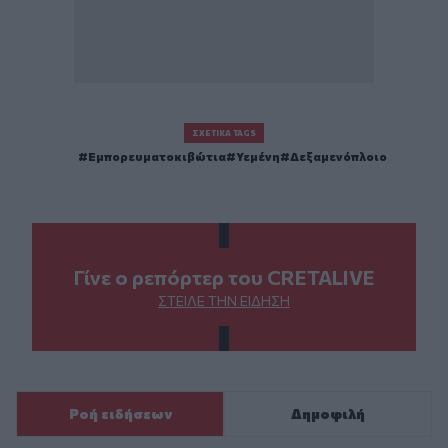
ΣΧΕΤΙΚΆ TAGS
Εμπορευματοκιβώτια
Υεμένη
Δεξαμενόπλοιο
Γίνε ο ρεπόρτερ του CRETALIVE
ΣΤΕΊΛΕ ΤΗΝ ΕΊΔΗΣΗ
Ροή ειδήσεων
Δημοφιλή