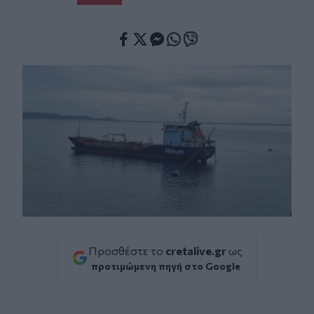
Facebook
Twitter
Messenger
Whatsapp
Viber
Προσθέστε το
cretalive.gr
ως
προτιμώμενη πηγή στο Google