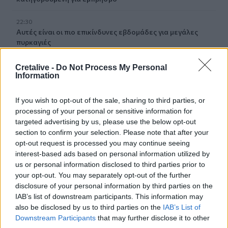
22:30
Αυτές είναι οι πιο επικίνδυνες εβδομάδες για μεγάλες
πυρκαγιές
22:21
Cretalive -
Do Not Process My Personal
Χρήστος Δάντης: «Δεν περίμενα την αχαριστία, 22 χρόνια
Information
μετά και συνάδελφοι προσπαθούν να ξεχάσουν ότι
έγραψα αυτό το τραγούδι»
If you wish to opt-out of the sale, sharing to third parties, or
processing of your personal or sensitive information for
22:14
targeted advertising by us, please use the below opt-out
Ξεκινούν τα δοκιμαστικά δρομολόγια της επέκτασης του
section to confirm your selection. Please note that after your
Μετρό Θεσσαλονίκης
opt-out request is processed you may continue seeing
interest-based ads based on personal information utilized by
22:05
us or personal information disclosed to third parties prior to
Τζόκερ: Αυτοί είναι οι τυχεροί αριθμοί που κερδίζουν
your opt-out. You may separately opt-out of the further
πάνω από 2 εκατ. ευρώ
disclosure of your personal information by third parties on the
IAB’s list of downstream participants. This information may
also be disclosed by us to third parties on the
IAB’s List of
ΠΕΡΙΣΣΟΤΕΡΑ
Downstream Participants
that may further disclose it to other