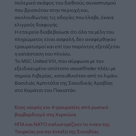
πολεμικό σκάφος του διεθνούς συνασπισμού
που βρισκόταν στην περιοχή και,
ακολουθώντας τις οδηγίες που έλαβε, έκανε
ελιγμούς διαφυγής.
Η εταιρεία διαβεβαίωσε ότι όλα τα μέλη του
πληρώματος είναι ασφαλή, δεν αναφέρθηκαν
τραυματισμοί και επί του παρόντος εξετάζεται
η κατάσταση του πλοίου.
Το MSC United VIII, που σύμφωνα με τον
εξειδικευμένο ιστότοπο vesselfinder πλέει με
σημαία Λιβερίας, κατευθυνόταν από το λιμάνι
Βασιλιάς Αμπντάλα της Σαουδικής Αραβίας
στο Καράτσι του Πακιστάν.
Ένας νεκρός και 4 τραυματίες από ρωσικό
βομβαρδισμό στη Χερσώνα
ΗΠΑ και NATO καλωσορίζουν το «ναι» της
Τουρκίας για την ένταξη της Σουηδίας