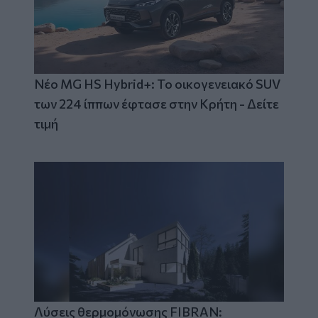
Νέο MG HS Hybrid+: Το οικογενειακό SUV
των 224 ίππων έφτασε στην Κρήτη - Δείτε
τιμή
Λύσεις θερμομόνωσης FIBRAN: