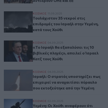
Αντιδρούν ΟΗΕ και ΕΕ
Τουλάχιστον 35 νεκροί στις επιδρομές του
ΚΟΣΜΟΣ
11.09.2025
Τουλάχιστον 35 νεκροί στις
επιδρομές του Ισραήλ στην Υεμένη,
κατά τους Χούθι
«Το Ισραήλ θα εξαπολύσει τις 10 βιβλικές 
ΚΟΣΜΟΣ
04.09.2025
«Το Ισραήλ θα εξαπολύσει τις 10
βιβλικές πληγές», απειλεί ο Ίσραελ
Κατζ τους Χούθι
Ισραήλ: Ο στρατός υποστηρίζει πως επιχε
ΚΟΣΜΟΣ
04.09.2025
Ισραήλ: Ο στρατός υποστηρίζει πως
επιχειρεί να αναχαιτίσει πύραυλο
που εκτοξεύτηκε από την Υεμένη
Υεμένη: Οι Χούθι αναφέρουν ότι εξαπέλυ
ΚΟΣΜΟΣ
02.09.2025
Υεμένη: Οι Χούθι αναφέρουν ότι