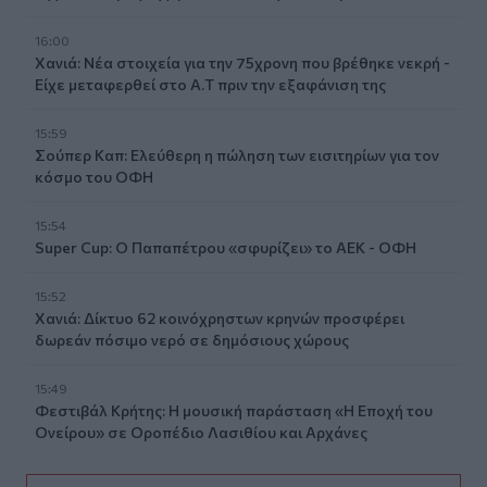
16:00
Χανιά: Νέα στοιχεία για την 75χρονη που βρέθηκε νεκρή -
Είχε μεταφερθεί στο Α.Τ πριν την εξαφάνιση της
15:59
Σούπερ Καπ: Ελεύθερη η πώληση των εισιτηρίων για τον
κόσμο του ΟΦΗ
15:54
Super Cup: Ο Παπαπέτρου «σφυρίζει» το ΑΕΚ - ΟΦΗ
15:52
Χανιά: Δίκτυο 62 κοινόχρηστων κρηνών προσφέρει
δωρεάν πόσιμο νερό σε δημόσιους χώρους
15:49
Φεστιβάλ Κρήτης: Η μουσική παράσταση «Η Εποχή του
Ονείρου» σε Οροπέδιο Λασιθίου και Αρχάνες