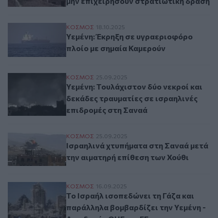
μην επιχειρήσουν στρατιωτική δράση
Υεμένη: Έκρηξη σε υγραεριοφόρο πλοίο μ
ΚΟΣΜΟΣ
18.10.2025
Υεμένη: Έκρηξη σε υγραεριοφόρο
πλοίο με σημαία Καμερούν
Υεμένη: Τουλάχιστον δύο νεκροί και δεκά
ΚΟΣΜΟΣ
25.09.2025
Υεμένη: Τουλάχιστον δύο νεκροί και
δεκάδες τραυματίες σε ισραηλινές
επιδρομές στη Σαναά
Ισραηλινά χτυπήματα στη Σαναά μετά την 
ΚΟΣΜΟΣ
25.09.2025
Ισραηλινά χτυπήματα στη Σαναά μετά
την αιματηρή επίθεση των Χούθι
Το Ισραήλ ισοπεδώνει τη Γάζα και παράλλ
ΚΟΣΜΟΣ
16.09.2025
Το Ισραήλ ισοπεδώνει τη Γάζα και
παράλληλα βομβαρδίζει την Υεμένη -