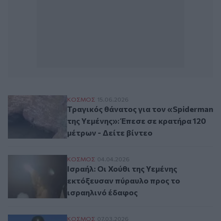
Τραγικός θάνατος για τον «Spiderman της 
ΚΟΣΜΟΣ
15.06.2026
Τραγικός θάνατος για τον «Spiderman
της Υεμένης»: Έπεσε σε κρατήρα 120
μέτρων - Δείτε βίντεο
Ισραήλ: Οι Χούθι της Υεμένης εκτόξευσαν
ΚΟΣΜΟΣ
04.04.2026
Ισραήλ: Οι Χούθι της Υεμένης
εκτόξευσαν πύραυλο προς το
ισραηλινό έδαφος
Γιατί οι Χούθι δεν έχουν εμπλακεί ακόμη
ΚΟΣΜΟΣ
07.03.2026