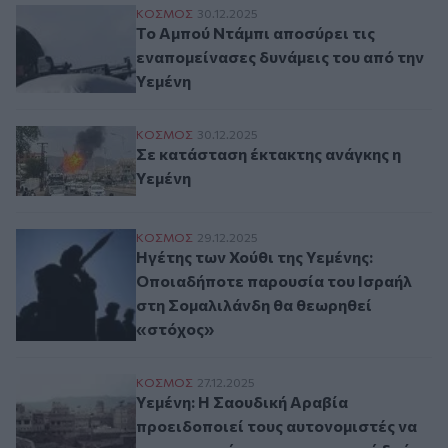
Το Αμπού Ντάμπι αποσύρει τις εναπομείνα
ΚΟΣΜΟΣ
30.12.2025
Το Αμπού Ντάμπι αποσύρει τις
εναπομείνασες δυνάμεις του από την
Υεμένη
Σε κατάσταση έκτακτης ανάγκης η Υεμένη
ΚΟΣΜΟΣ
30.12.2025
Σε κατάσταση έκτακτης ανάγκης η
Υεμένη
Hγέτης των Χούθι της Υεμένης: Οποιαδήπ
ΚΟΣΜΟΣ
29.12.2025
Hγέτης των Χούθι της Υεμένης:
Οποιαδήποτε παρουσία του Ισραήλ
στη Σομαλιλάνδη θα θεωρηθεί
«στόχος»
Υεμένη: Η Σαουδική Αραβία προειδοποιεί
ΚΟΣΜΟΣ
27.12.2025
Υεμένη: Η Σαουδική Αραβία
προειδοποιεί τους αυτονομιστές να