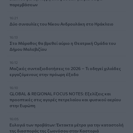
παρεμβάσεων
16:21
Δύο συναυλίες του Νίκου Ανδρουλάκη στο Ηράκλειο
16:13
Στο Μάραθος θα βρεθεί αύριο η Θεατρική Ομάδα του
Δήμου Μαλεβιζίου
16:12
Μαζικές συνταξιοδοτήσεις το 2026 – Τι οδηγεί χιλιάδες
εργαζόμενους στην πρόωρη έξοδο
16:10
GLOBAL & REGIONAL FOCUS NOTES: Εξελίξεις και
προοπτικές στις αγορές πετρελαίου και φυσικού αερίου
στην Ευρώπη
16:05
Ευλογιά των προβάτων: Έκτακτα μέτρα για την καταστολή
της διασποράς της ζωονόσου στην Καστοριά