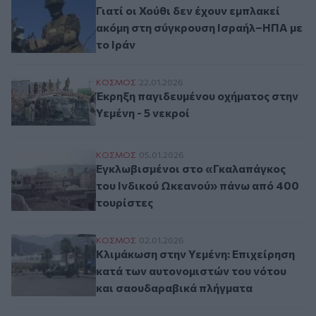
Γιατί οι Χούθι δεν έχουν εμπλακεί
ακόμη στη σύγκρουση Ισραήλ–ΗΠΑ με
το Ιράν
Έκρηξη παγιδευμένου οχήματος στην Υεμέν
ΚΟΣΜΟΣ
22.01.2026
Έκρηξη παγιδευμένου οχήματος στην
Υεμένη - 5 νεκροί
Εγκλωβισμένοι στο «Γκαλαπάγκος του Ιν
ΚΟΣΜΟΣ
05.01.2026
Εγκλωβισμένοι στο «Γκαλαπάγκος
του Ινδικού Ωκεανού» πάνω από 400
τουρίστες
Κλιμάκωση στην Υεμένη: Επιχείρηση κατά
ΚΟΣΜΟΣ
02.01.2026
Κλιμάκωση στην Υεμένη: Επιχείρηση
κατά των αυτονομιστών του νότου
και σαουδαραβικά πλήγματα