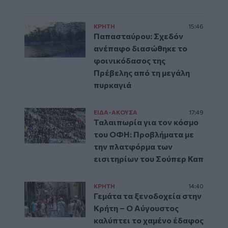
ΚΡΗΤΗ
15:46
Παπασταύρου: Σχεδόν
ανέπαφο διασώθηκε το
φοινικόδασος της
Πρέβελης από τη μεγάλη
πυρκαγιά
ΕΙΔΑ-ΑΚΟΥΣΑ
17:49
Ταλαιπωρία για τον κόσμο
του ΟΦΗ: Προβλήματα με
την πλατφόρμα των
εισιτηρίων του Σούπερ Καπ
ΚΡΗΤΗ
14:40
Γεμάτα τα ξενοδοχεία στην
Κρήτη – Ο Αύγουστος
καλύπτει το χαμένο έδαφος