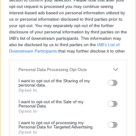
section to confirm your selection. Please note that after your
opt-out request is processed you may continue seeing
interest-based ads based on personal information utilized by
Ροή ειδήσεων
Δημοφιλή
us or personal information disclosed to third parties prior to
your opt-out. You may separately opt-out of the further
disclosure of your personal information by third parties on the
17:49
Ταλαιπωρία για τον κόσμο του ΟΦΗ: Προβλήματα με την
IAB’s list of downstream participants. This information may
πλατφόρμα των εισιτηρίων του Σούπερ Καπ
also be disclosed by us to third parties on the
IAB’s List of
Downstream Participants
that may further disclose it to other
third parties.
17:39
Δήμος Αγίου Νικολάου: «Κανένα έργο δεν χάθηκε – Οι
Personal Data Processing Opt Outs
παρεμβάσεις στις αθλητικές υποδομές προχωρούν»
I want to opt-out of the Sharing of my
17:38
personal data.
Πωλήτρια σε βρετανικό αεροδρόμιο η 46χρονη που
Opted In
κατηγορείται για την υπόθεση της Marfin
I want to opt-out of the Sale of my
Personal Data.
17:28
Opted In
Κρήτη: Το ναυλωμένο πλοίο έφυγε, οι μετανάστες πήγαν
με λεωφορεία
I want to opt-out of processing my
Personal Data for Targeted Advertising.
Opted In
17:25