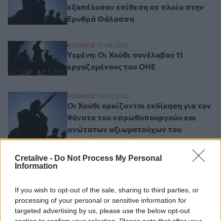
εξαπέλυσαν επίθεση σε πλοίο στην
Ερυθρά Θάλασσα
Υεμένη: Οι Χούθι συνέλαβαν 11 εργαζομέ
ΚΟΣΜΟΣ
31.08.2025
Υεμένη: Οι Χούθι συνέλαβαν 11
εργαζομένους του ΟΗΕ
Οι Χούθι ορκίζονται εκδίκηση για τον θ
ΚΟΣΜΟΣ
30.08.2025
Οι Χούθι ορκίζονται εκδίκηση για τον
θάνατο του «πρωθυπουργού» και
ανώτατων αξιωματούχων του
υεμενίτικου κινήματος
Cretalive -
Do Not Process My Personal
Information
Σελιδοποίηση
Current page
1
Προηγούμενη σελίδα
Next page
If you wish to opt-out of the sale, sharing to third parties, or
processing of your personal or sensitive information for
targeted advertising by us, please use the below opt-out