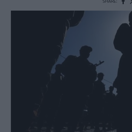
SHARE:
Face
T