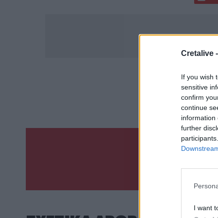
Cretalive 
If you wish 
ΣΧΕΤ
sensitive in
Πλήγματ
confirm you
continue se
information 
further disc
participants
Downstream 
Γίνε ο ρεπόρτ
ΣΤΕΊΛΕ 
Persona
I want t