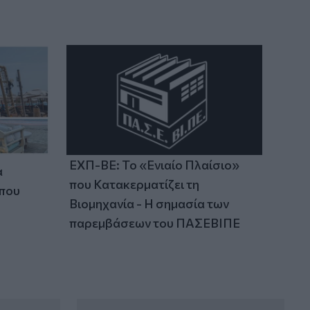
14:37
ΟΦΗ: Η τρίτη φανέλα για τη νέα σεζόν -
«Το πορτοκαλί που κουβαλά την
ιστορία μας»
14:34
Χαμός με τον Μπρούκλιν Μπέκαμ που
έβρασε ζυμαρικά με θαλασσινό νερό
(video)
ΕΧΠ-ΒΕ: Το «Ενιαίο Πλαίσιο»
α
που Κατακερματίζει τη
 που
Βιομηχανία - Η σημασία των
παρεμβάσεων του ΠΑΣΕΒΙΠΕ