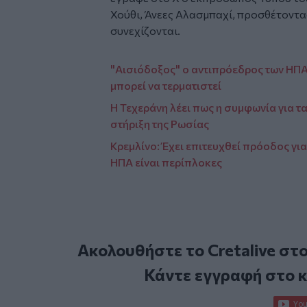
Χούθι, Άνεες Αλασμπαχί, προσθέτοντα
συνεχίζονται.
"Αισιόδοξος" ο αντιπρόεδρος των ΗΠΑ
μπορεί να τερματιστεί
Η Τεχεράνη λέει πως η συμφωνία για τα 
στήριξη της Ρωσίας
Κρεμλίνο: Έχει επιτευχθεί πρόοδος για
ΗΠΑ είναι περίπλοκες
Ακολουθήστε το Cretalive στ
Κάντε εγγραφή στο 