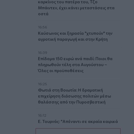
καρκίνος του πατέρα του, Τζο
Μπάιντεν, έχει κάνει μεταστάσεις στα
οστά
16:56
Καύσωνας και ξηρασία "χτυπούν" την
αγροτική παραγωγή και στην Κρήτη
16:39
Επίδομα 150 ευρώ ανά παιδί: Ποιοι θα
πληρωθούν τέλη στα Αυγούστου –
Όλες οι προϋποθέσεις
16:25
Φωτιά στη Βοιωτία: Η δραματική
επιχείρηση διάσωσης πολιτών μέσω
θαλάσσης από την Πυροσβεστική
16:12
Ε. Τουρνάς: "Απέναντι σε ακραία καιρικά
φαινόμενα δεν υπάρχουν περιθώρια
εφησυχασμού"