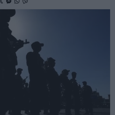
book
witter
Messenger
Whatsapp
Viber