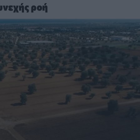
υνεχής ροή