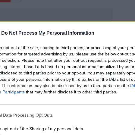
-
Do Not Process My Personal Information
to opt-out of the sale, sharing to third parties, or processing of your per
ΙΚΆ TAGS
formation for targeted advertising by us, please use the below opt-out s
α
Χούθι
Υεμένη
r selection. Please note that after your opt-out request is processed y
eing interest-based ads based on personal information utilized by us or
disclosed to third parties prior to your opt-out. You may separately opt-
losure of your personal information by third parties on the IAB’s list of
. This information may also be disclosed by us to third parties on the
IA
Participants
that may further disclose it to other third parties.
ερ του CRETALIVE
ΤΗΝ ΕΊΔΗΣΗ
l Data Processing Opt Outs
o opt-out of the Sharing of my personal data.