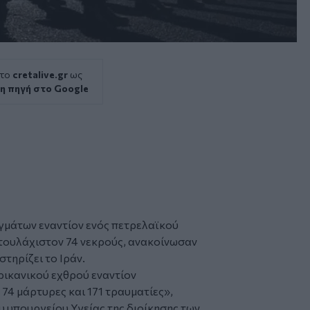
 το
cretalive.gr
ως
η πηγή στο Google
γμάτων εναντίον ενός πετρελαϊκού
 τουλάχιστον 74 νεκρούς, ανακοίνωσαν
στηρίζει το Ιράν.
ρικανικού εχθρού εναντίον
74 μάρτυρες και 171 τραυματίες»,
 υπουργείου Υγείας της διοίκησης των